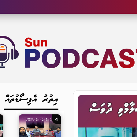
އިތުރު އެޕިސޯޑުތައް
3
4