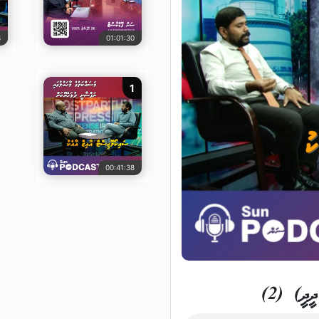
3
01:01:30
1
00:41:38
ީދީ) (2)