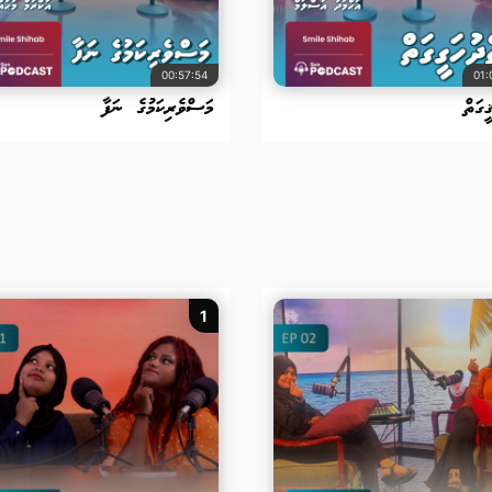
00:57:54
01:
ީގަތް
މަސްވެރިކަމުގެ ނަފާ
1