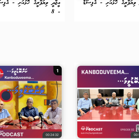
 ވިޔަފާރީގެ ހޮޅުއަށި - އެޕިސޯޑް
އީޖާދީ ވިޔަފާރީގެ ހޮޅުއަށި - އެޕިސޯ
- 8
1
00:24:32
00: