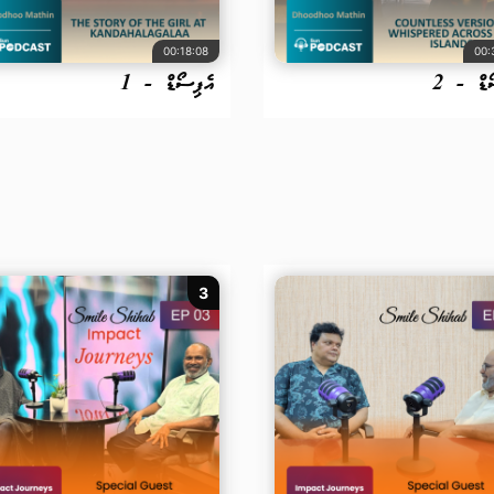
00:18:08
00:
ޯޑް - 2
އެޕިސޯޑް - 1
3