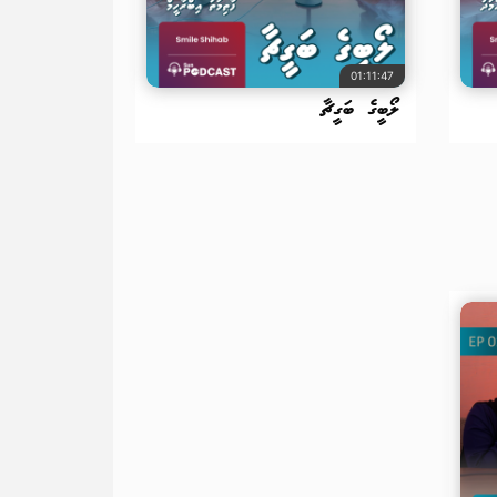
01:11:47
ލޯބީގެ ބަގީޗާ