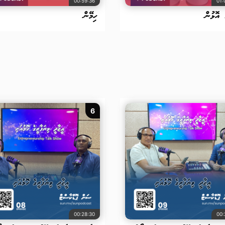
00:59:36
01:
 އޮޅުން
ހިމޭން
6
00:28:30
00: