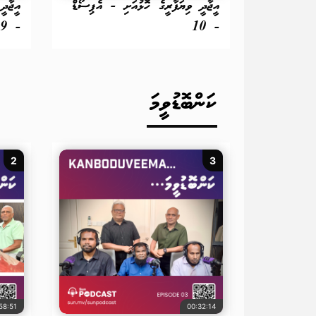
އީޖާދީ ވިޔަފާރީގެ ހޮޅުއަށި - އެޕިސޯޑް
އީޖާދީ
- 9
- 10
ކަންބޮޑުވީމަ
2
3
58:51
00:32:14