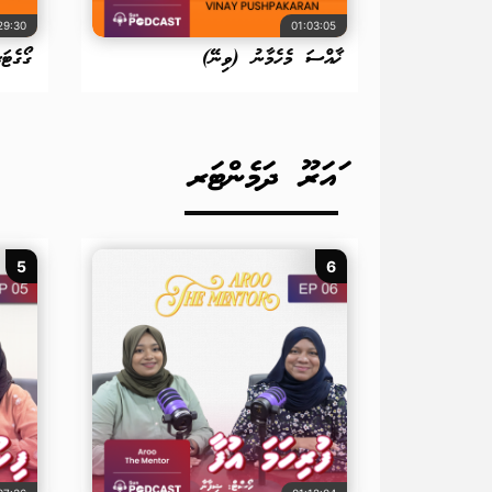
29:30
01:03:05
ޚާއްސަ މެހެމާނު (ވިނޭ)
ގޯގެޓަ
ައަރޫ ދަމެންޓަރ
5
6