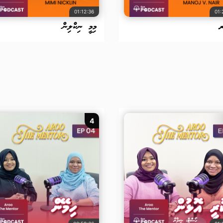
01:12:36
01:
ރ
މިމީ ނިކްލިން
4