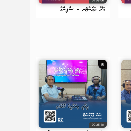
01:09:06
އަރޫ ދަމެންޓަރ - ސާފިންގް
5
00:25:10