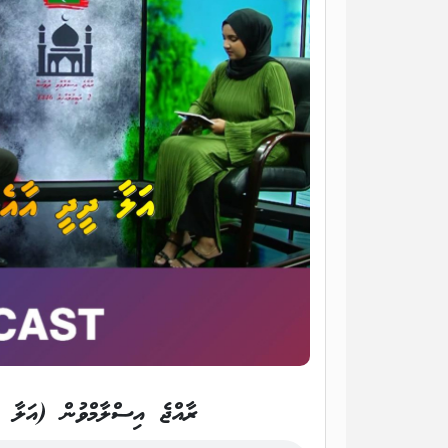
ރާއްޖެ އިސްލާމްވުން (އަލާ ދ