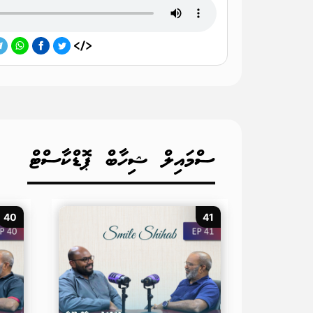
ސްމައިލް ޝިހާބް ޕޮޑްކާސްޓް
40
41