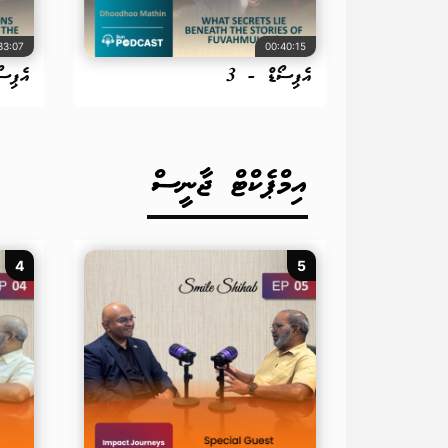
33:07
00:40:15
އެޕިސޯޑް - 3
އެޕިސ
އިމްޕެކްޓް ޖާނީސް
4
5