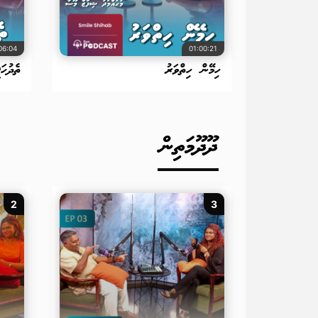
06:04
01:00:21
ހިމޭން ހިތްވަރު
ތެދުހަޤ
ދޫދޫމަތިން
2
3