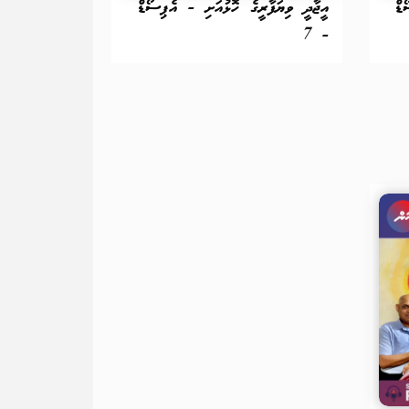
ޑް
އީޖާދީ ވިޔަފާރީގެ ހޮޅުއަށި - އެޕިސޯޑް
- 7