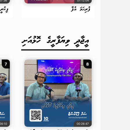
07:36
01:12:04
ފުރިހަމަ އުފާ
ފިކުރީ
އީޖާދީ ވިޔަފާރީގެ ހޮޅުއަށި
7
8
26:10
00:26:47