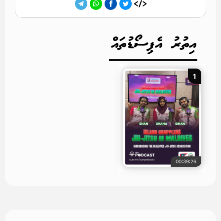
އިތުރު އެޕިސޯޑުތައް
1
00:39:26