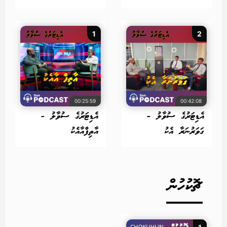
1
2
00:25:59
00:42:08
އެޑިޓަރުގެ ސުވާލު -
އެޑިޓަރުގެ ސުވާލު -
ގަވަރުނަރާ އެކު
އާތިފްއާއެކު
ޗޮކުހުން