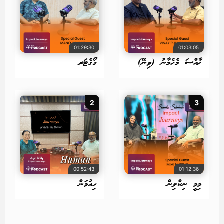
01:29:30
01:03:05
ޚާއްސަ މެހެމާނު (ވިނޭ)
ގޯގެޓަރ
2
3
00:52:43
01:12:36
މިމީ ނިކްލިން
ހިއުމަން