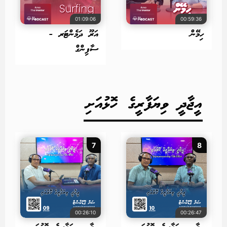
01:09:06
00:59:36
ހިމޭން
އަރޫ ދަމެންޓަރ -
ސާފިންގް
އީޖާދީ ވިޔަފާރީގެ ހޮޅުއަށި
7
8
00:26:10
00:26:47