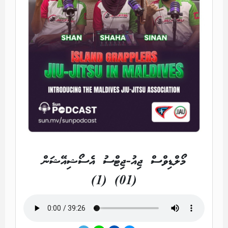
މޯލްޑިވްސް ޖިއު-ޖިޓްސު އެސޯޝިއޭޝަން
(01) (1)