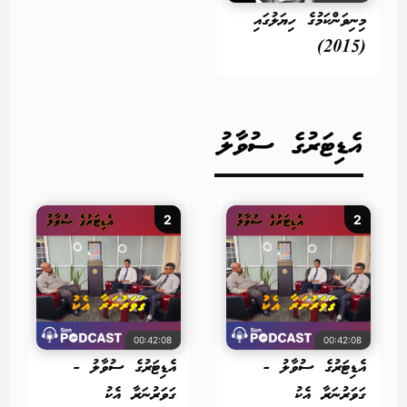
މިނިވަންކަމުގެ ހިޔަލުގައި
(2015)
އެޑިޓަރުގެ ސުވާލު
2
2
00:42:08
00:42:08
އެޑިޓަރުގެ ސުވާލު -
އެޑިޓަރުގެ ސުވާލު -
ގަވަރުނަރާ އެކު
ގަވަރުނަރާ އެކު