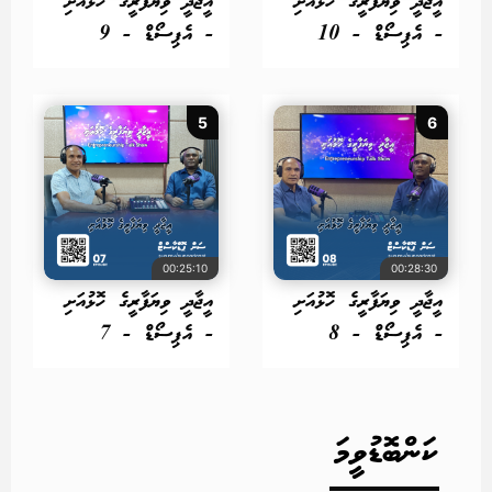
އީޖާދީ ވިޔަފާރީގެ ހޮޅުއަށި
އީޖާދީ ވިޔަފާރީގެ ހޮޅުއަށި
- އެޕިސޯޑް - 10
- އެޕިސޯޑް - 9
5
6
00:25:10
00:28:30
އީޖާދީ ވިޔަފާރީގެ ހޮޅުއަށި
އީޖާދީ ވިޔަފާރީގެ ހޮޅުއަށި
- އެޕިސޯޑް - 8
- އެޕިސޯޑް - 7
ކަންބޮޑުވީމަ