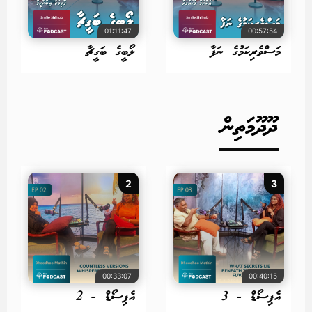
01:11:47
00:57:54
މަސްވެރިކަމުގެ ނަފާ
ލޯބީގެ ބަގީޗާ
ދޫދޫމަތިން
2
3
00:33:07
00:40:15
އެޕިސޯޑް - 3
އެޕިސޯޑް - 2