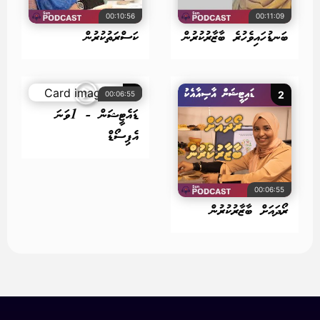
00:10:56
00:11:09
ބަނޑުހައިވެހުރެ ބާޒާރުކުރުން
ކަސްރަތުކުރުން
1
2
00:06:55
ޑައެޓީޝަން - 1ވަނަ
އެޕިސޯޑް
00:06:55
ރޯދައަށް ބާޒާރުކުރުން