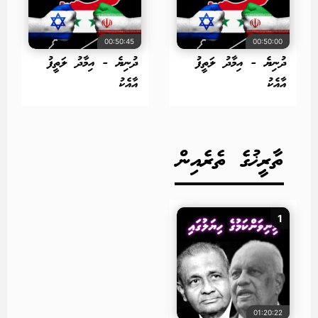
00:50:45
00:50:00
ދުނިޔެ - އިމާދު ލަތީފު
ދުނިޔެ - އިމާދު ލަތީފު
އާއެކު
އާއެކު
ތާރީޚުގެ ތެރެއިން
1
01:20:22