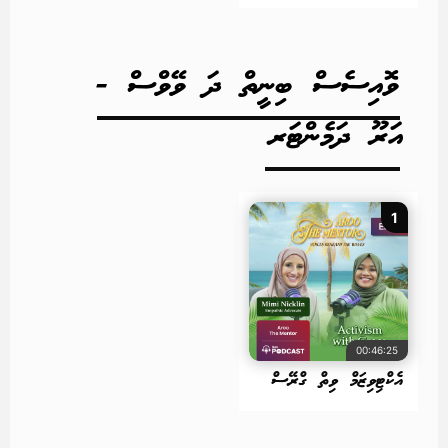
ވޮއިސެސް ބިނީތް ދަ ވޭވްސް -
އަރޫ ދަމެންޓަރ
1
00:46:25
އެކްޓިވިޒަމް ވިތް ގްރޭސް