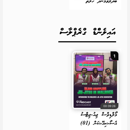
ބަދަލުވަމުންދާ ހާލަތު
އައިލެންްޑް ގްޜެޕްލާސް
1
00:39:26
މޯލްޑިވްސް ޖިއު-ޖިޓްސު
އެސޯޝިއޭޝަން (01)