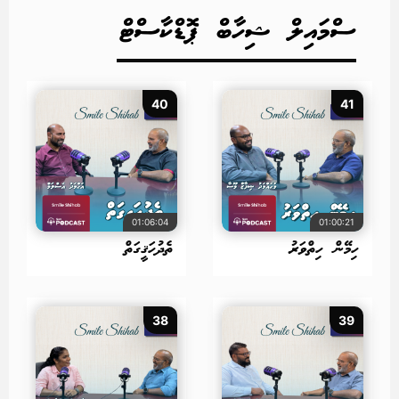
ސްމައިލް ޝިހާބް ޕޮޑްކާސްޓް
40
41
01:06:04
01:00:21
ހިމޭން ހިތްވަރު
ތެދުހަޤީގަތް
38
39