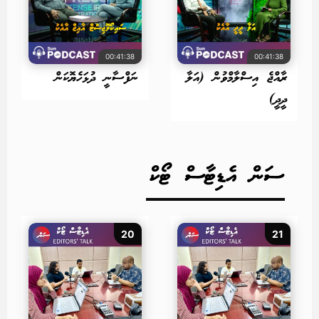
00:41:38
00:41:38
ރާއްޖެ އިސްލާމްވުން (އަލާ
ނަފްސާނީ ދުޅަހެޔޮކަން
ދީދީ)
ސަން އެޑިޓާސް ޓޯކް
20
21