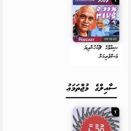
1
00:18:43
ޝިޔާމްގެ ޗޮކުހުންދިޔަ
މަސްވެރިކަން
ސާއިލްގެ މުޖްތަމަޢު
1