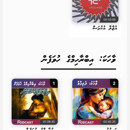
00:33:09
އުޖާލާ އުކުޅަސް
ވާހަކަ: އިބްރާހިމްގެ ހުވަފެން
1
2
01:08:45
00:45:35