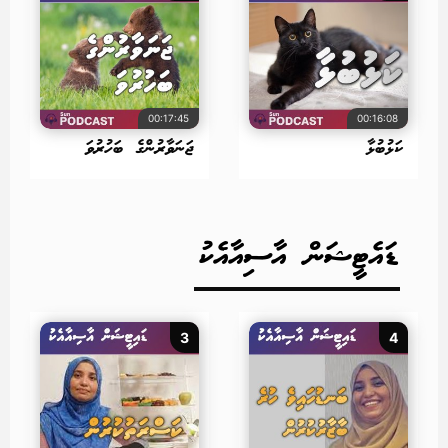
00:17:45
00:16:08
ކަޅުބުޅާ
ޖަނަވާރުންގެ ބަހުރުވަ
ޑައެޓީޝަން އާސިއާއެކު
3
4