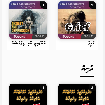
1
2
00:18:58
00:21:35
ގްރީފް
އެންޒައިޓީ އާއި ޑިޕްރެޝަން
ދުނިޔެ
1
2