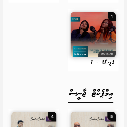
1
00:18:08
އެޕިސޯޑް - 1
އިމްޕެކްޓް ޖާނީސް
4
5