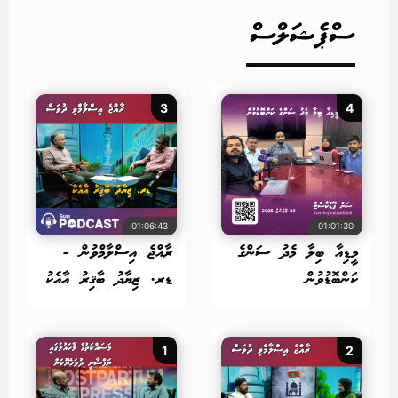
ސްޕެޝަލްސް
3
4
01:06:43
01:01:30
މީޑިއާ ބިލާ މެދު ސަންގެ
ރާއްޖެ އިސްލާމްވުން -
ކަންބޮޑުވުން
ޑރ. ޒިޔާދު ބާޤިރު އާއެކު
1
2