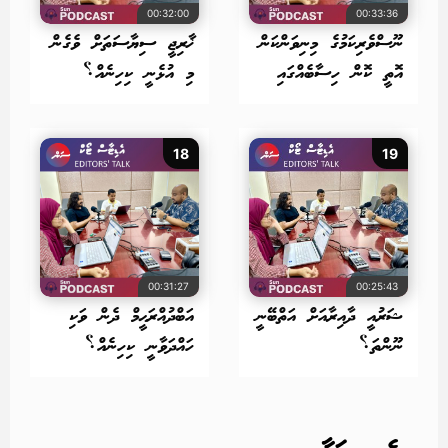
00:32:00
00:33:36
ނޫސްވެރިކަމުގެ މިނިވަންކަން
ޚާރިޖީ ސިޔާސަތަށް ވެގެން
އޮތީ ކޮން ހިސާބެއްގައި
މި އުޅެނީ ކިހިނެއް؟
18
19
00:31:27
00:25:43
ޝަރުއީ ދާއިރާއަށް އަތްބޭނީ
އަބްދުއްރަޙީމް ދެން ވަކި
ނޫންތަ؟
ހައްދަވާނީ ކިހިނެއް؟