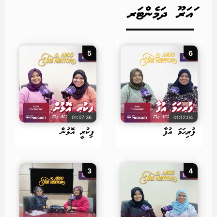
ައަރޫ ދަމެންޓަރ
5
6
01:07:36
01:12:04
ފުރިހަމަ އުފާ
ފިކުރީ އޮޅުން
3
4