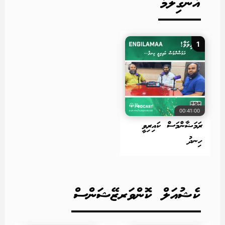
އެނގިލަމާ
1
00:41:00
ރަމަޟާންމަސް ކައިރިވީ
ހިނދު
ކެޝުއަލް ކޮންވަރޒޭޝަންސް