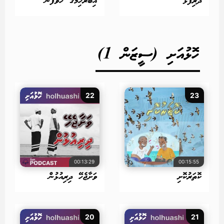
ދަރިފުޅު
އިބުރާހިމްގެ ހުވަފެން
ހޮޅުއަށި (ސީޒަން 1)
22
23
00:13:29
00:15:55
ކޮތަރުކޮށި
ވަށާޖެހޭ ދިރިއުޅުން
20
21