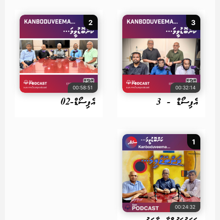
2
3
00:58:51
00:32:14
އެޕިސޯޑް - 3
އެޕިސޯޑް-02
1
00:24:32