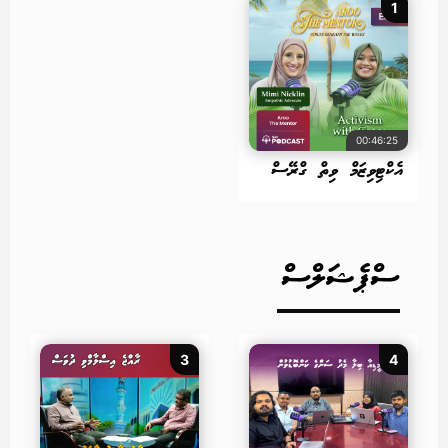
1
00:46:25
އެކްޓިވިޒަމް ވިތް ގްރޭސް
ސްޕެޝަލްސް
3
4