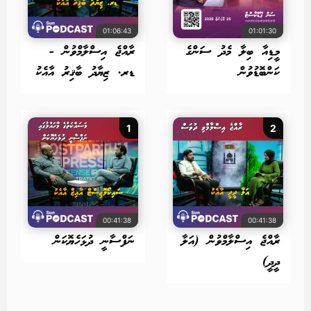
01:06:43
01:01:30
މީޑިއާ ބިލާ މެދު ސަންގެ
ރާއްޖެ އިސްލާމްވުން -
ކަންބޮޑުވުން
ޑރ. ޒިޔާދު ބާޤިރު އާއެކު
1
2
00:41:38
00:41:38
ރާއްޖެ އިސްލާމްވުން (އަލާ
ނަފްސާނީ ދުޅަހެޔޮކަން
ދީދީ)