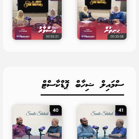
00:55:21
00:35:08
ސްމައިލް ޝިހާބް ޕޮޑްކާސްޓް
40
41