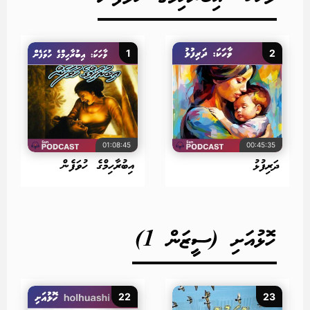
1
2
01:08:45
00:45:35
ދަރިފުޅު
އިބުރާހިމްގެ ހުވަފެން
ހޮޅުއަށި (ސީޒަން 1)
22
23