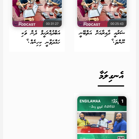
00:31:27
00:25:43
ޝަރުއީ ދާއިރާއަށް އަތްބޭނީ
އަބްދުއްރަޙީމް ދެން ވަކި
ނޫންތަ؟
ހައްދަވާނީ ކިހިނެއް؟
އެނގިލަމާ
1