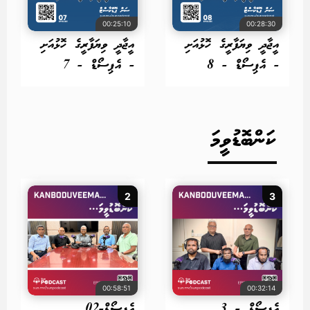
00:25:10
00:28:30
އީޖާދީ ވިޔަފާރީގެ ހޮޅުއަށި
އީޖާދީ ވިޔަފާރީގެ ހޮޅުއަށި
- އެޕިސޯޑް - 8
- އެޕިސޯޑް - 7
ކަންބޮޑުވީމަ
2
3
00:58:51
00:32:14
އެޕިސޯޑް - 3
އެޕިސޯޑް-02