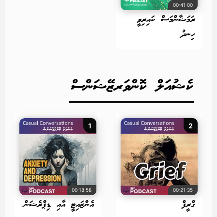
00:41:00
ރަމަޟާންމަސް ކައިރިވީ
ހިނދު
ކެޝުއަލް ކޮންވަރޒޭޝަންސް
1
2
00:18:58
00:21:35
ގްރީފް
އެންޒައިޓީ އާއި ޑިޕްރެޝަން