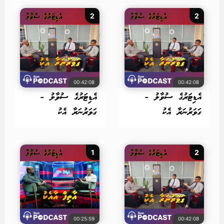
2
2
00:42:08
00:42:08
އެޑިޓަރުގެ ސުވާލު -
އެޑިޓަރުގެ ސުވާލު -
ގަވަރުނަރާ އެކު
ގަވަރުނަރާ އެކު
1
2
00:25:59
00:42:08