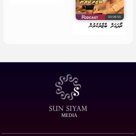
00:06:55
ރޯދައަށް ބާޒާރުކުރުން
MEDIA