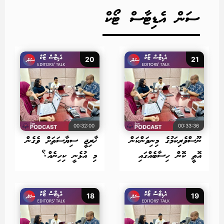
ސަން އެޑިޓާސް ޓޯކް
20
21
00:32:00
00:33:36
ނޫސްވެރިކަމުގެ މިނިވަންކަން
ޚާރިޖީ ސިޔާސަތަށް ވެގެން
އޮތީ ކޮން ހިސާބެއްގައި
މި އުޅެނީ ކިހިނެއް؟
18
19