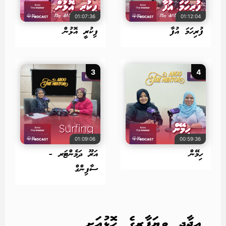
01:07:36
01:12:04
ފުރިހަމަ އުފާ
ފިކުރީ އޮޅުން
3
4
01:09:06
00:59:36
ހިމޭން
އަރޫ ދަމެންޓަރ -
ސާފިންގް
އީޖާދީ ވިޔަފާރީގެ ހޮޅުއަށި