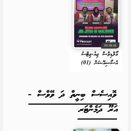
00:39:26
މޯލްޑިވްސް ޖިއު-ޖިޓްސު
އެސޯޝިއޭޝަން (01)
ވޮއިސެސް ބިނީތް ދަ ވޭވްސް -
އަރޫ ދަމެންޓަރ