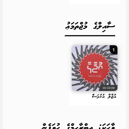
ސާއިލްގެ މުޖްތަމަޢު
1
00:33:09
އުޖާލާ އުކުޅަސް
ވާހަކަ: އިބްރާހިމްގެ ހުވަފެން