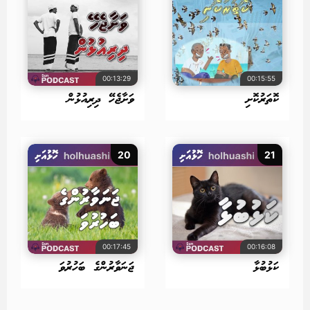
00:13:29
00:15:55
ކޮތަރުކޮށި
ވަށާޖެހޭ ދިރިއުޅުން
20
21
00:17:45
00:16:08
ކަޅުބުޅާ
ޖަނަވާރުންގެ ބަހުރުވަ