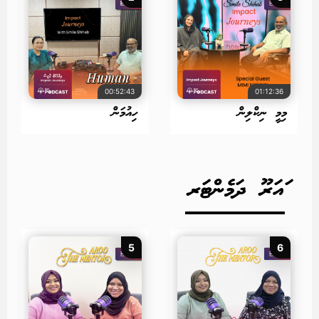
00:52:43
01:12:36
މިމީ ނިކްލިން
ހިއުމަން
ައަރޫ ދަމެންޓަރ
5
6