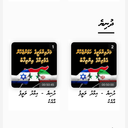
ދުނިޔެ
1
2
00:50:45
00:50:00
ދުނިޔެ - އިމާދު ލަތީފު
ދުނިޔެ - އިމާދު ލަތީފު
އާއެކު
އާއެކު