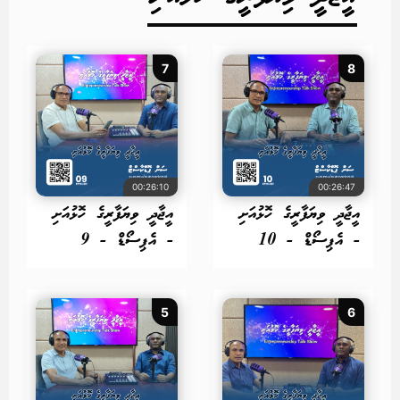
7
8
00:26:10
00:26:47
އީޖާދީ ވިޔަފާރީގެ ހޮޅުއަށި
އީޖާދީ ވިޔަފާރީގެ ހޮޅުއަށި
- އެޕިސޯޑް - 10
- އެޕިސޯޑް - 9
5
6