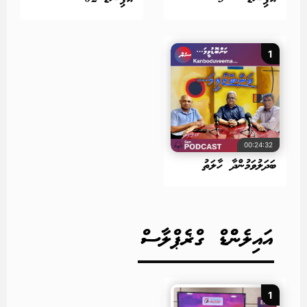
1
00:24:32
ބަދަލުވަމުންދާ ހާލަތު
އައިލެންްޑް ގްޜެޕްލާސް
1