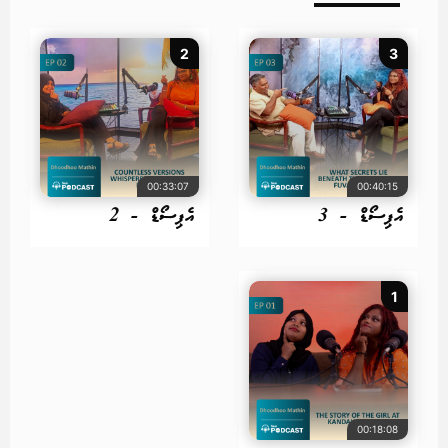
2
3
00:33:07
00:40:15
އެޕިސޯޑް - 3
އެޕިސޯޑް - 2
1
00:18:08