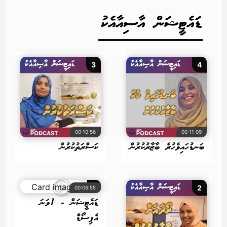
ޑައެޓީޝަން އާސިއާއެކު
3
4
00:10:56
00:11:09
ބަނޑުހައިވެހުރެ ބާޒާރުކުރުން
ކަސްރަތުކުރުން
1
2
00:06:55
ޑައެޓީޝަން - 1ވަނަ
އެޕިސޯޑް