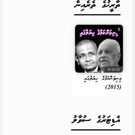
ތާރީޚުގެ ތެރެއިން
1
01:20:22
މިނިވަންކަމުގެ ހިޔަލުގައި
(2015)
އެޑިޓަރުގެ ސުވާލު