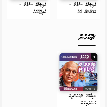
އެޑިޓަރުގެ ސުވާލު -
އެޑިޓަރުގެ ސުވާލު -
ގަވަރުނަރާ އެކު
އާތިފްއާއެކު
ޗޮކުހުން
1
00:18:43
ޝިޔާމްގެ ޗޮކުހުންދިޔަ
މަސްވެރިކަން