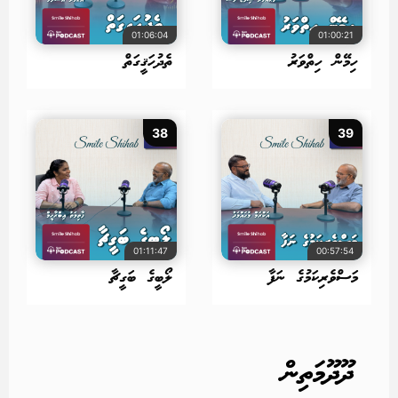
01:06:04
01:00:21
ހިމޭން ހިތްވަރު
ތެދުހަޤީގަތް
38
39
01:11:47
00:57:54
މަސްވެރިކަމުގެ ނަފާ
ލޯބީގެ ބަގީޗާ
ދޫދޫމަތިން