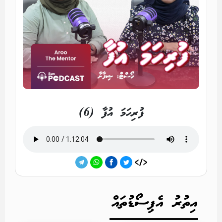
ފުރިހަމަ އުފާ (6)
އިތުރު އެޕިސޯޑުތައް