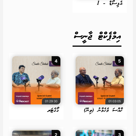
އެޕިސޯޑް - 1
އިމްޕެކްޓް ޖާނީސް
4
5
01:29:30
01:03:05
ޚާއްސަ މެހެމާނު (ވިނޭ)
ގޯގެޓަރ
2
3