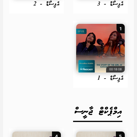
އެޕިސޯޑް - 3
އެޕިސޯޑް - 2
1
00:18:08
އެޕިސޯޑް - 1
އިމްޕެކްޓް ޖާނީސް
4
5