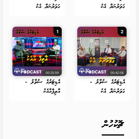
ގަވަރުނަރާ އެކު
ގަވަރުނަރާ އެކު
1
2
00:25:59
00:42:08
އެޑިޓަރުގެ ސުވާލު -
އެޑިޓަރުގެ ސުވާލު -
ގަވަރުނަރާ އެކު
އާތިފްއާއެކު
ޗޮކުހުން