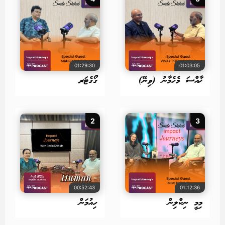
01:29:30
01:03:05
ޚާއްސަ މެހެމާނު (ވިނޭ)
ގޯގެޓަރ
2
3
00:52:43
01:12:36
މިމީ ނިކްލިން
ހިއުމަން