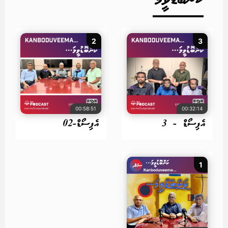
ކަންބޮޑުވީމަ
2
3
00:58:51
00:32:14
އެޕިސޯޑް - 3
އެޕިސޯޑް-02
1