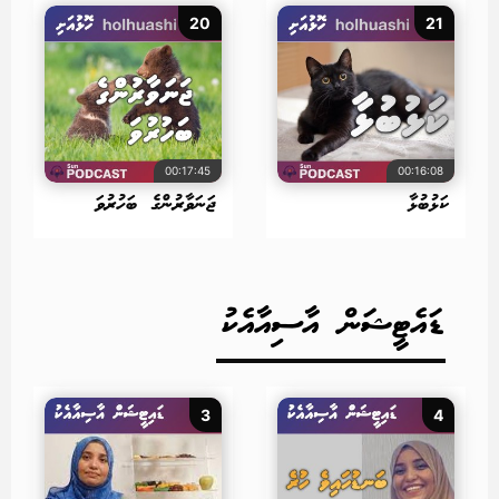
20
21
00:17:45
00:16:08
ކަޅުބުޅާ
ޖަނަވާރުންގެ ބަހުރުވަ
ޑައެޓީޝަން އާސިއާއެކު
3
4