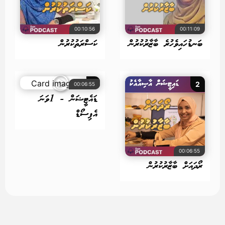
00:10:56
00:11:09
ބަނޑުހައިވެހުރެ ބާޒާރުކުރުން
ކަސްރަތުކުރުން
1
2
00:06:55
ޑައެޓީޝަން - 1ވަނަ
އެޕިސޯޑް
00:06:55
ރޯދައަށް ބާޒާރުކުރުން