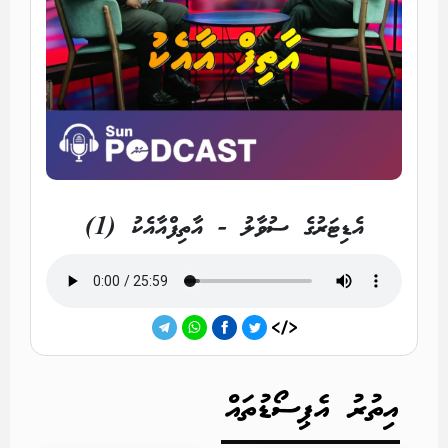
އެޑިޓަރުގެ ސުވާލު - އާތިފްއާއެކު (1)
އިތުރު އެޕިސޯޑުތައް