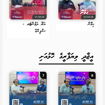
01:09:06
00:59:36
ހިމޭން
އަރޫ ދަމެންޓަރ -
ސާފިންގް
އީޖާދީ ވިޔަފާރީގެ ހޮޅުއަށި
7
8