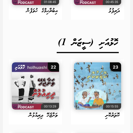
01:08:45
00:45:35
ދަރިފުޅު
އިބުރާހިމްގެ ހުވަފެން
ހޮޅުއަށި (ސީޒަން 1)
22
23
00:13:29
00:15:55
ކޮތަރުކޮށި
ވަށާޖެހޭ ދިރިއުޅުން