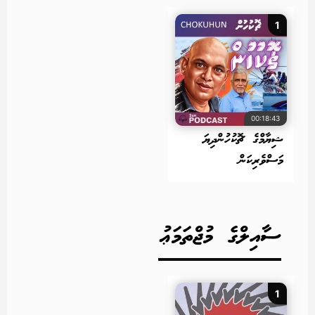
1
00:18:43
ޝިޔާމްގެ ޗޮކުހުންދިޔަ
މަސްވެރިކަން
ސާއިލްގެ މުޖްތަމަޢު
1