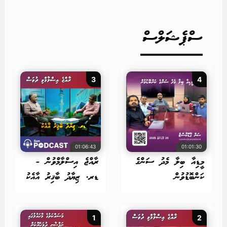
ސްޕެޝަލްސް
3
4
01:06:43
01:01:30
މީޑިއާ ބިލާ މެދު ސަންގެ
ރާއްޖެ އިސްލާމްވުން -
ކަންބޮޑުވުން
ޑރ. ޒިޔާދު ބާޤިރު އާއެކު
1
2