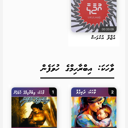
00:33:09
އުޖާލާ އުކުޅަސް
ވާހަކަ: އިބްރާހިމްގެ ހުވަފެން
1
2