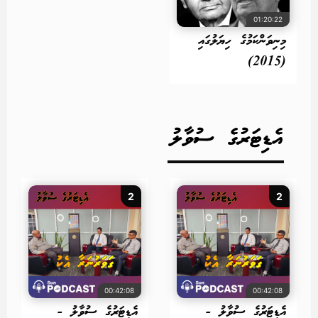
01:20:22
މިނިވަންކަމުގެ ހިޔަލުގައި
(2015)
އެޑިޓަރުގެ ސުވާލު
2
2
00:42:08
00:42:08
އެޑިޓަރުގެ ސުވާލު -
އެޑިޓަރުގެ ސުވާލު -