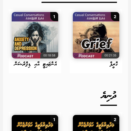
1
2
00:18:58
00:21:35
ގްރީފް
އެންޒައިޓީ އާއި ޑިޕްރެޝަން
ދުނިޔެ
1
2