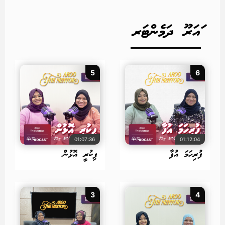
ައަރޫ ދަމެންޓަރ
5
6
01:07:36
01:12:04
ފުރިހަމަ އުފާ
ފިކުރީ އޮޅުން
3
4