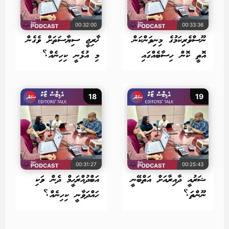
00:32:00
00:33:36
ނޫސްވެރިކަމުގެ މިނިވަންކަން
ޚާރިޖީ ސިޔާސަތަށް ވެގެން
އޮތީ ކޮން ހިސާބެއްގައި
މި އުޅެނީ ކިހިނެއް؟
18
19
00:31:27
00:25:43
ޝަރުއީ ދާއިރާއަށް އަތްބޭނީ
އަބްދުއްރަޙީމް ދެން ވަކި
ނޫންތަ؟
ހައްދަވާނީ ކިހިނެއް؟