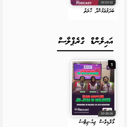
00:24:32
ބަދަލުވަމުންދާ ހާލަތު
އައިލެންްޑް ގްޜެޕްލާސް
1
00:39:26
މޯލްޑިވްސް ޖިއު-ޖިޓްސު