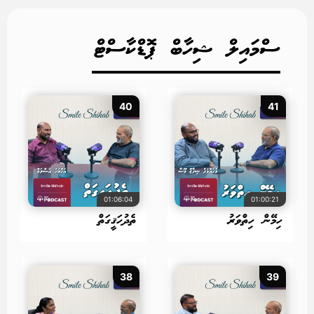
ސްމައިލް ޝިހާބް ޕޮޑްކާސްޓް
40
41
01:06:04
01:00:21
ހިމޭން ހިތްވަރު
ތެދުހަޤީގަތް
38
39