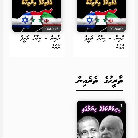
00:50:45
00:50:00
ދުނިޔެ - އިމާދު ލަތީފު
ދުނިޔެ - އިމާދު ލަތީފު
އާއެކު
އާއެކު
ތާރީޚުގެ ތެރެއިން
1