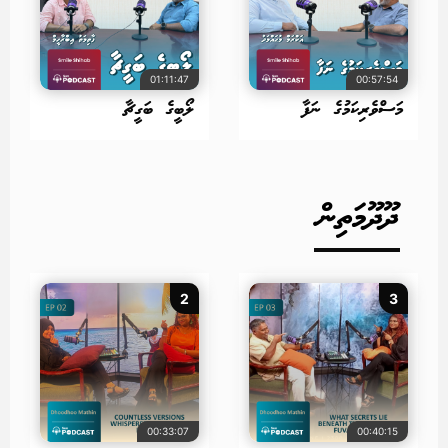
01:11:47
00:57:54
މަސްވެރިކަމުގެ ނަފާ
ލޯބީގެ ބަގީޗާ
ދޫދޫމަތިން
2
3
00:33:07
00:40:15