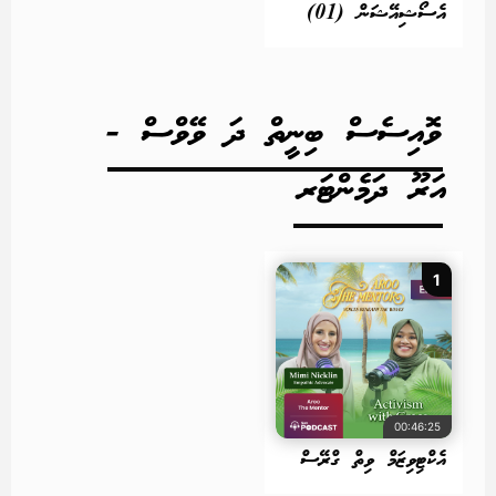
އެސޯޝިއޭޝަން (01)
ވޮއިސެސް ބިނީތް ދަ ވޭވްސް -
އަރޫ ދަމެންޓަރ
1
00:46:25
އެކްޓިވިޒަމް ވިތް ގްރޭސް