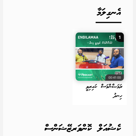
އެނގިލަމާ
1
00:41:00
ރަމަޟާންމަސް ކައިރިވީ
ހިނދު
ކެޝުއަލް ކޮންވަރޒޭޝަންސް