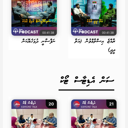
00:41:38
00:41:38
ރާއްޖެ އިސްލާމްވުން (އަލާ
ނަފްސާނީ ދުޅަހެޔޮކަން
ދީދީ)
ސަން އެޑިޓާސް ޓޯކް
20
21