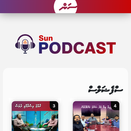
ސްޕެޝަލްސް
3
4