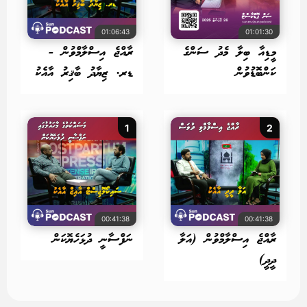
01:06:43
01:01:30
މީޑިއާ ބިލާ މެދު ސަންގެ
ރާއްޖެ އިސްލާމްވުން -
ކަންބޮޑުވުން
ޑރ. ޒިޔާދު ބާޤިރު އާއެކު
1
2
00:41:38
00:41:38
ރާއްޖެ އިސްލާމްވުން (އަލާ
ނަފްސާނީ ދުޅަހެޔޮކަން
ދީދީ)