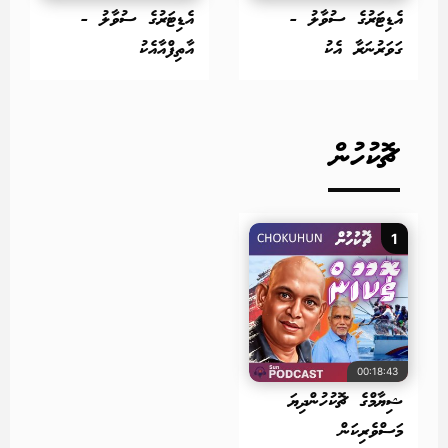
އެޑިޓަރުގެ ސުވާލު -
އެޑިޓަރުގެ ސުވާލު -
ގަވަރުނަރާ އެކު
އާތިފްއާއެކު
ޗޮކުހުން
1
00:18:43
ޝިޔާމްގެ ޗޮކުހުންދިޔަ
މަސްވެރިކަން