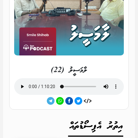
ލާމަސީލު (22)
އިތުރު އެޕިސޯޑުތައް