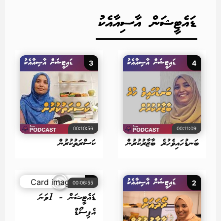
ޑައެޓީޝަން އާސިއާއެކު
3
4
00:10:56
00:11:09
ބަނޑުހައިވެހުރެ ބާޒާރުކުރުން
ކަސްރަތުކުރުން
1
2
00:06:55
ޑައެޓީޝަން - 1ވަނަ
އެޕިސޯޑް