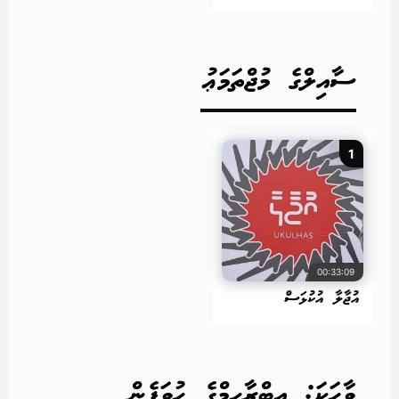
ސާއިލްގެ މުޖްތަމަޢު
1
00:33:09
އުޖާލާ އުކުޅަސް
ވާހަކަ: އިބްރާހިމްގެ ހުވަފެން