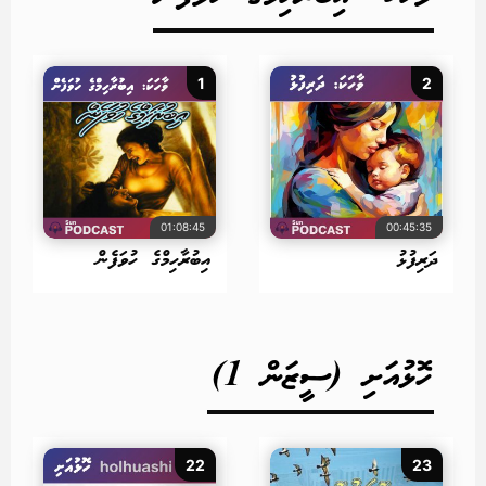
1
2
01:08:45
00:45:35
ދަރިފުޅު
އިބުރާހިމްގެ ހުވަފެން
ހޮޅުއަށި (ސީޒަން 1)
22
23