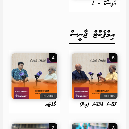
އެޕިސޯޑް - 1
އިމްޕެކްޓް ޖާނީސް
4
5
01:29:30
01:03:05
ޚާއްސަ މެހެމާނު (ވިނޭ)
ގޯގެޓަރ
2
3