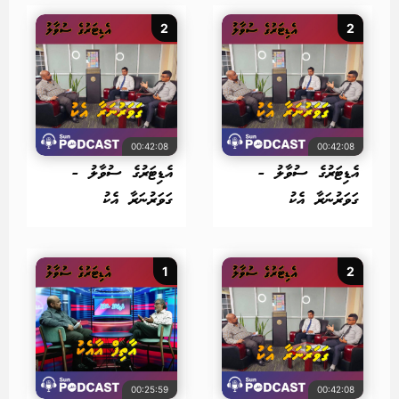
2
2
00:42:08
00:42:08
އެޑިޓަރުގެ ސުވާލު -
އެޑިޓަރުގެ ސުވާލު -
ގަވަރުނަރާ އެކު
ގަވަރުނަރާ އެކު
1
2
00:25:59
00:42:08