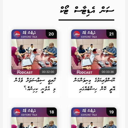
ސަން އެޑިޓާސް ޓޯކް
20
21
00:32:00
00:33:36
ނޫސްވެރިކަމުގެ މިނިވަންކަން
ޚާރިޖީ ސިޔާސަތަށް ވެގެން
އޮތީ ކޮން ހިސާބެއްގައި
މި އުޅެނީ ކިހިނެއް؟
18
19