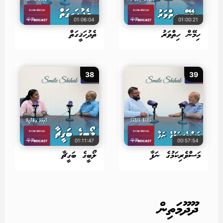
01:06:04
01:00:21
ހިމޭން ހިތްވަރު
ތެދުހަޤީގަތް
38
39
01:11:47
00:57:54
މަސްވެރިކަމުގެ ނަފާ
ލޯބީގެ ބަގީޗާ
ދޫދޫމަތިން