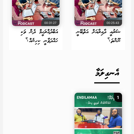
00:31:27
00:25:43
ޝަރުއީ ދާއިރާއަށް އަތްބޭނީ
އަބްދުއްރަޙީމް ދެން ވަކި
ނޫންތަ؟
ހައްދަވާނީ ކިހިނެއް؟
އެނގިލަމާ
1