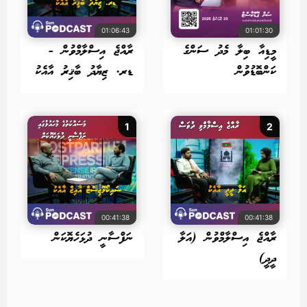
01:06:43
01:01:30
މީޑިއާ ބިލާ މެދު ސަންގެ
ރާއްޖެ އިސްލާމްވުން -
ކަންބޮޑުވުން
ޑރ. ޒިޔާދު ބާޤިރު އާއެކު
1
2
00:41:38
00:41:38
ރާއްޖެ އިސްލާމްވުން (އަލާ
ނަފްސާނީ ދުޅަހެޔޮކަން
ދީދީ)