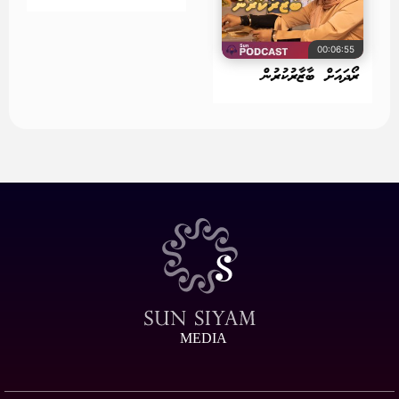
00:06:55
ރޯދައަށް ބާޒާރުކުރުން
MEDIA