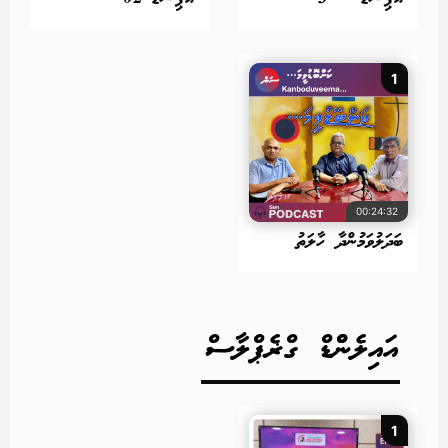
1
00:24:32
ބަދަލުވަމުންދާ ހާލަތު
އައިލެންްޑް ގްޜެޕްލާސް
1