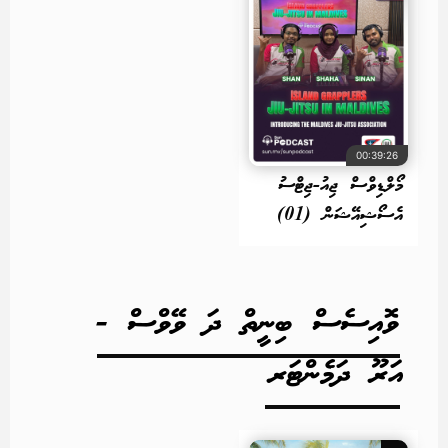
00:39:26
މޯލްޑިވްސް ޖިއު-ޖިޓްސު
އެސޯޝިއޭޝަން (01)
ވޮއިސެސް ބިނީތް ދަ ވޭވްސް -
އަރޫ ދަމެންޓަރ