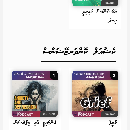
00:41:00
ރަމަޟާންމަސް ކައިރިވީ
ހިނދު
ކެޝުއަލް ކޮންވަރޒޭޝަންސް
1
2
00:18:58
00:21:35
ގްރީފް
އެންޒައިޓީ އާއި ޑިޕްރެޝަން