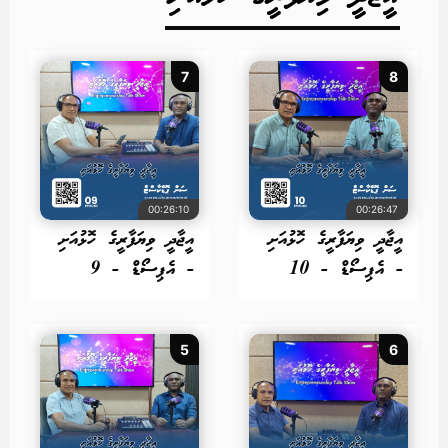
7
8
00:26:10
00:26:47
އީޖާދީ ވިޔަފާރީގެ ހޮޅުއަށި
އީޖާދީ ވިޔަފާރީގެ ހޮޅުއަށި
- އެޕިސޯޑް - 10
- އެޕިސޯޑް - 9
5
6