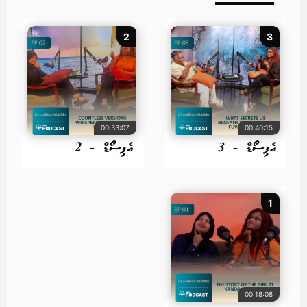
2
3
00:33:07
00:40:15
އެޕިސޯޑް - 3
އެޕިސޯޑް - 2
1
00:18:08