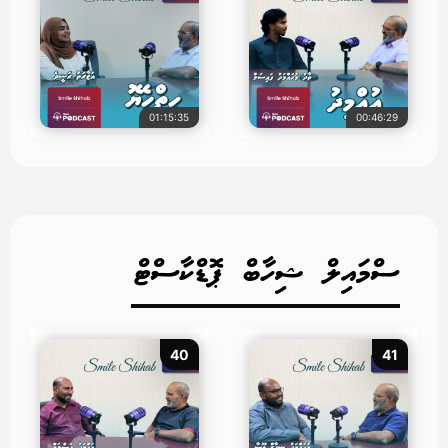
01:15:35
00:46:29
ސްމައިލް ޝިހާބް ޕޮޑްކާސްޓް
40
41