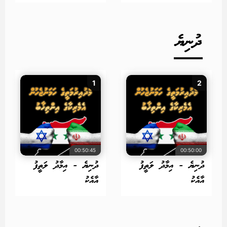
ދުނިޔެ
1
2
00:50:45
00:50:00
ދުނިޔެ - އިމާދު ލަތީފު
ދުނިޔެ - އިމާދު ލަތީފު
އާއެކު
އާއެކު