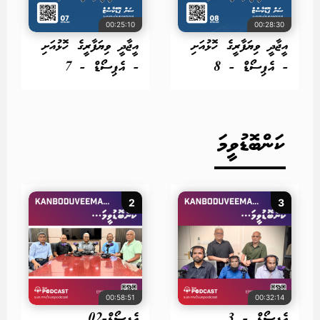
00:25:10
00:28:30
އީޖާދީ ވިޔަފާރީގެ ހޮޅުއަށި
އީޖާދީ ވިޔަފާރީގެ ހޮޅުއަށި
- އެޕިސޯޑް - 8
- އެޕިސޯޑް - 7
ކަންބޮޑުވީމަ
2
3
00:58:51
00:32:14
އެޕިސޯޑް - 3
އެޕިސޯޑް-02