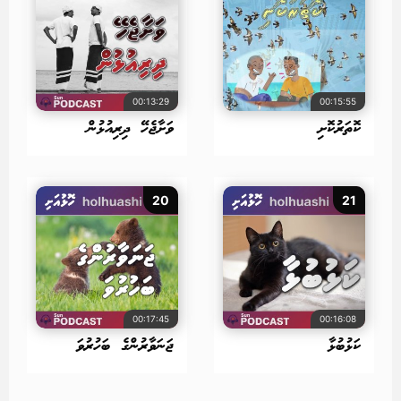
00:13:29
00:15:55
ކޮތަރުކޮށި
ވަށާޖެހޭ ދިރިއުޅުން
20
21
00:17:45
00:16:08
ކަޅުބުޅާ
ޖަނަވާރުންގެ ބަހުރުވަ