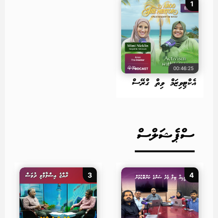
1
00:46:25
އެކްޓިވިޒަމް ވިތް ގްރޭސް
ސްޕެޝަލްސް
3
4