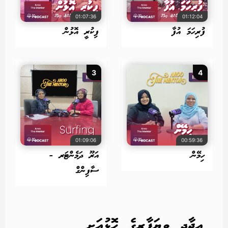
01:07:36
01:12:04
ފުރިހަމަ އުފާ
ފިކުރީ އޮޅުން
3
4
01:09:06
00:59:36
ހިމޭން
އަރޫ ދަމެންޓަރ -
ސާފިންގް
އީޖާދީ ވިޔަފާރީގެ ހޮޅުއަށި