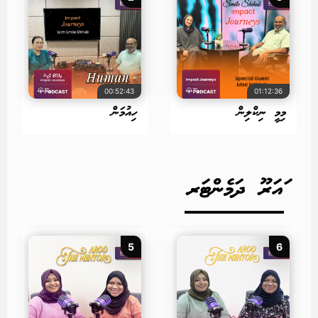
00:52:43
01:12:36
މިމީ ނިކްލިން
ހިއުމަން
ައަރޫ ދަމެންޓަރ
5
6