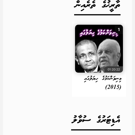
ތާރީޚުގެ ތެރެއިން
1
01:20:22
މިނިވަންކަމުގެ ހިޔަލުގައި
(2015)
އެޑިޓަރުގެ ސުވާލު