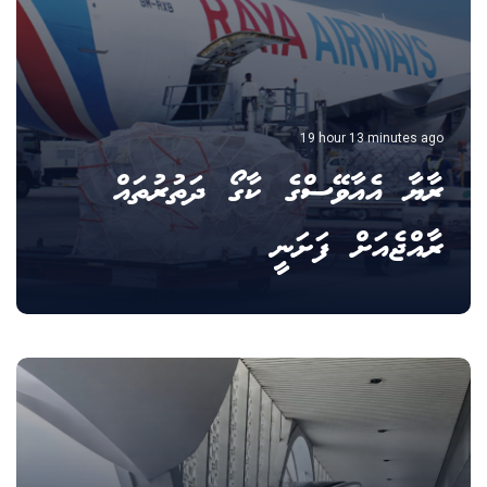
19 hour 13 minutes ago
ރާޔާ އެއާވޭސްގެ ކާގޯ ދަތުރުތައް
ރާއްޖެއަށް ފަށަނީ