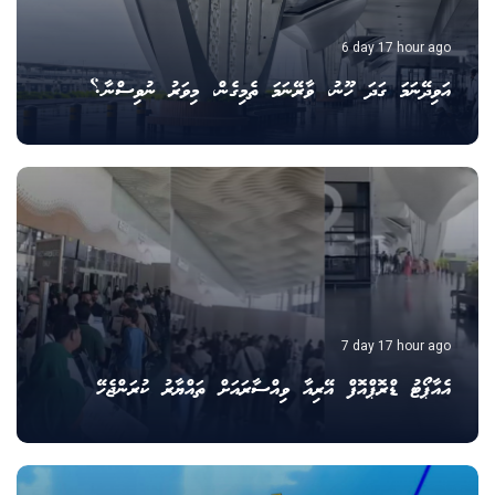
6 day 17 hour ago
އަވިދޭނަމަ ގަދަ ހޫނު، ވާރޭނަމަ ތެމިގެން، މިވަރު ނުވިސްނާ؟
7 day 17 hour ago
އެއާޕޯޓު ޑްރޮޕްއޮފް އޭރިއާ ވިއްސާރައަށް ތައްޔާރު ކުރަންޖެހޭ