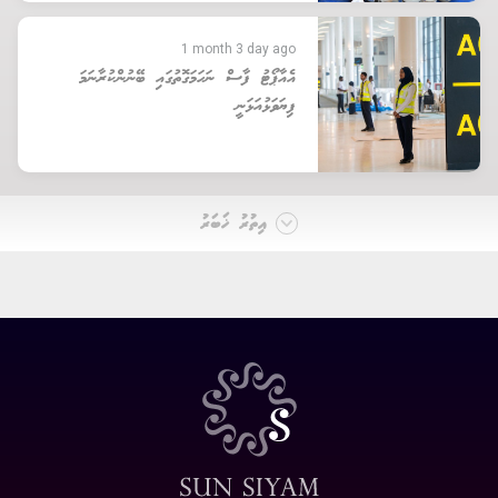
1 month 3 day ago
އެއާޕޯޓު ފާސް ނަހަމަގޮތުގައި ބޭނުންކުރާނަމަ
ފިޔަވަޅުއަޅަނީ
އިތުރު ޚަބަރު