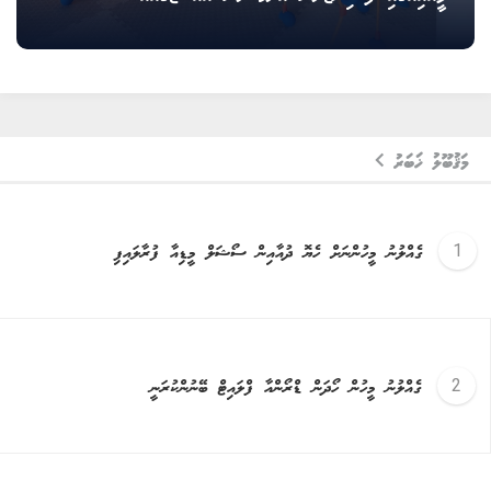
މަޤުބޫލު ޚަބަރު
ގެއްލުނު މީހުންނަށް ހެޔޮ ދުއާއިން ސޯޝަލް މީޑިއާ ފުރާލައިފި
ގެއްލުނު މީހުން ހޯދަން ޑްރޯންއާ ފްލައިޓް ބޭނުންކުރަނީ