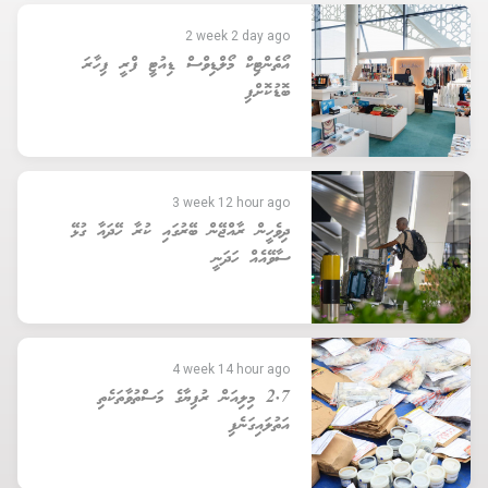
2 week 2 day ago
އޯތެންޓިކް މޯލްޑިވްސް ޑިއުޓީ ފްރީ ފިހާރަ
ބޮޑުކޮށްފި
3 week 12 hour ago
ދިވެހީން ރާއްޖޭން ބޭރުގައި ކުރާ ހޭދައާ ގުޅޭ
ސާވޭއެއް ހަދަނީ
4 week 14 hour ago
2.7 މިލިއަން ރުފިޔާގެ މަސްތުވާތަކެތި
އަތުލައިގަނެފި