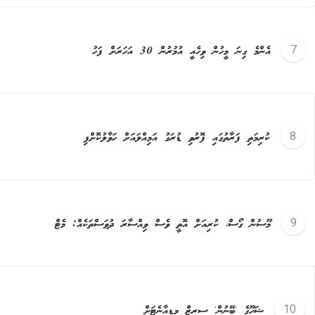
އެންމެ ގިނަ މީހުން ވިހެއީ އުމުރުން 30 އަހަރަށް ފަހު
ކުރިމަތި ފަރާތުގައި ފޮރުވި ޑުރަގު އަމިއްލައަށް ހަވާލުކޮށްފި
މޫސުން ގޯސް، ކުރިއަށް އޮތީ ވެސް ވިއްސާރަ ދުވަސްތަކެއް: މެޓް
ޝަހޫގެ 'ބޭނުން' ސީރީޒް މީޑިއާނެޓަށް