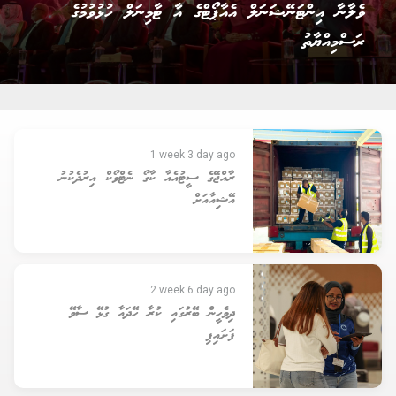
ފަސްލައްކަ ވަނަ ފަތުރުވެރިޔާއަށް ހޫނު މަރުހަބާއެއް!
1 week 3 day ago
ރާއްޖޭގެ ސީޓުއެއާ ކާގޯ ނެޓްވޯކް އިރުދެކުނު
އޭޝިއާއަށް
2 week 6 day ago
ދިވެހީން ބޭރުގައި ކުރާ ހޭދައާ ގުޅޭ ސާވޭ
ފަށައިފި