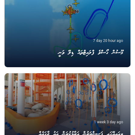
7 day 20 hour ago
މޫސުން ގޯސްވެ ފްލައިޓްތައް ޑިލޭ ވަނީ
1 week 3 day ago
ވީއައިއޭގައި ފަސިންޖަރުން އަރާމުކުރަން އައު ޖާގައެއް