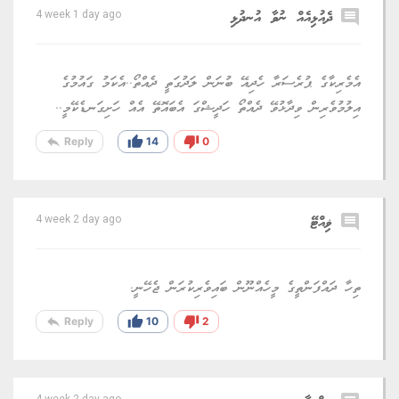
comment
ދެއުޅިއެއް ނުވާ އުނދުޅި
4 week 1 day ago
އެމެރިކާގެ ޕުރެސަރާ ހެދިއޭ ބުނަން ލަދުގަތީ ދެއްތޯ..އެކަމު ގައުމުގެ
އިލުމުވެރިން ވިދާޅުވޭ ދެއްތޯ ހަދީޝްގަ އެބައޮތޭ އެއް ހަށިގަނޑެކޭމީ..
reply
thumb_up
thumb_down
Reply
14
0
comment
ޥިއްޓޭ
4 week 2 day ago
ތިހާ ދައްފަންތީގެ މީހެއްނޫން ބައިވެރިކުރަން ޖެހޭނީ.
reply
thumb_up
thumb_down
Reply
10
2