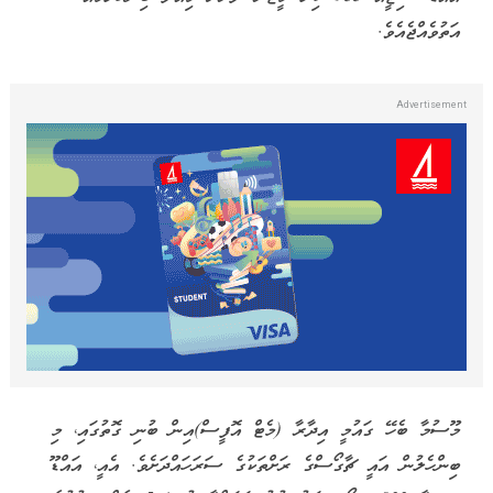
އަތުވެއްޖެއެވެ.
މޫސުމާ ބެހޭ ގައުމީ އިދާރާ (މެޓް އޮފީސް)އިން ބުނި ގޮތުގައި، މި
ބިންހެލުން އައީ ޗާގޯސްގެ ރަށްތަކުގެ ސަރަހައްދަށެވެ. އެއީ، އައްޑޫ