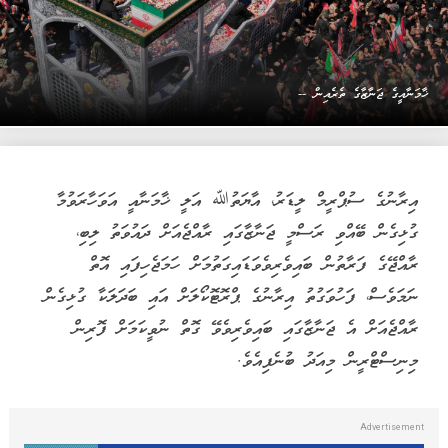
ޚާމަނާއީގެ ޖަނާޒާގެ ތެރެއިން --
އިރާނުގެ ސުޕްރީމް ލީޑަރު، އާޔަތުﷲ އަލީ ޚާމަނާއީ އަވަހާރަވުމާ
ގުޅިގެން ބޭއްވި ރަސްމީ ޖަނާޒާގައި ރާއްޖެއަށް ދައުވަތު ލިބި،
ރާއްޖޭގެ ފަރާތުން ބައިވެރިވެވަޑައިގަތުމަށް ހަމަޖެހިފައި އޮތް
ނަމަވެސް، ފަހުވަގުތު އިރާނުގެ ޕްރޮޓޮކޯލަށް އައި ބަދަލަކާ ގުޅިގެން
ރާއްޖެއަށް އެ ޖަނާޒާގައި ބައިވެރިވެވޭ ގޮތް ނުވީކަމަށް ފޮރިން
މިނިސްޓްރީން މިއަދު ބުނެފިއެވެ.