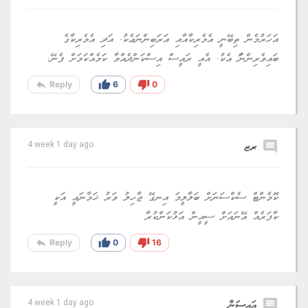
އަހަރުމެން ތިބޭނީ އެމެރިކާއާއި އަރަބިންނަޢެކު. އަދި އެމެރިކާގެ
ބައިވެރިންނަާ އެކު. އެއީ ރައީސް އިސްކަންދެއްވާ ކަމެއްކަމަށް ފެނޭ.
reply
thumb_up
thumb_down
Reply
6
0
comment
ރޒ
4 week 1 day ago
ކޮމެންޓް ސެކްސަނަށް ބަލާލީމަ އިނގޭ ޖާހިލު ވަރު ޚަމާނައީ އަކީ
ކާފަރެއް އޭނައަށް ސީއީން އަޅުކަންކުރާ
reply
thumb_up
thumb_down
Reply
0
16
comment
އައިސަން
4 week 1 day ago