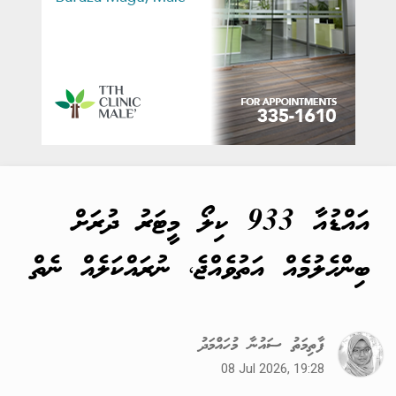
އައްޑުއާ 933 ކިލޯ މީޓަރު ދުރަށް
ބިންހެލުމެއް އަތުވެއްޖެ، ނުރައްކަލެއް ނެތް
ފާތިމަތު ސައުނާ މުހައްމަދު
08 Jul 2026, 19:28