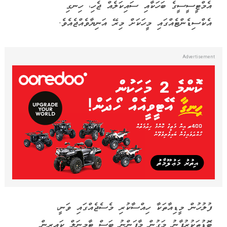
އެމްޓީސީސީގެ ބަހަކާއި ސައިކަލެއް ޖެހި، ހިނގި
އެކްސިޑެންޓެއްގައި މީހަކަށް މިރޭ އަނިޔާވެއްޖެއެވެ.
ފުލުހުން މީޑިއާތަކާ ހިއްސާކުރި މެސެޖެއްގައި ވަނީ،
ބޮޑުތަކުރުފާނު މަގުން މާފަންނު ބަސް ޓާމިނަލް ކައިރިން