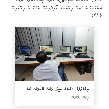
ކަމަށެވެ. ނަމަވެސް ސައިންޓިފިކް ގޮތުން ބިންހެލުންތައް ދުރާލާ
ދެނެގަނެވޭނެ ގޮތެއް މިހާތަނަށް ހޯދިފައިނުވާ ކަމަށް އެ އިދާރާއިން
ބުންޏެވެ.
ބިންހެލުމެއް އަންނާނެ ސީދާ ތަނެއް ނޭނގޭނެ: މެޓް
އިތުރަށް ވިދާޅުވުމަށް