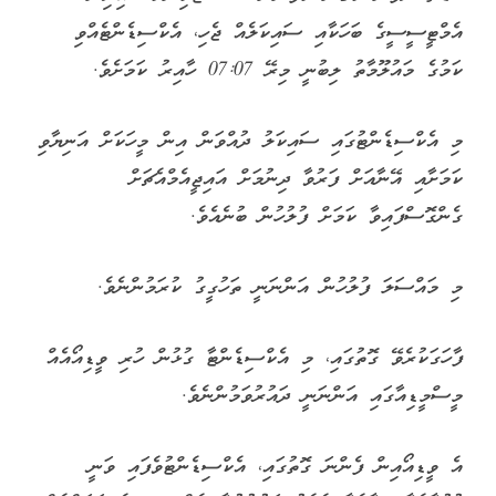
އެމްޓީސީސީގެ ބަހަކާއި ސައިކަލެއް ޖެހި، އެކްސިޑެންޓެއްވި
ކަމުގެ މައުލޫމާތު ލިބުނީ މިރޭ 07:07 ހާއިރު ކަމަށެވެ.
މި އެކްސިޑެންޓުގައި ސައިކަލު ދުއްވަން އިން މީހަކަށް އަނިޔާވި
ކަމަށާއި އޭނާއަށް ފަރުވާ ދިނުމަށް އައިޖީއެމްއެޗަށް
ގެންގޮސްފައިވާ ކަމަށް ފުލުހުން ބުނެއެވެ.
މި މައްސަލަ ފުލުހުން އަންނަނީ ތަހުގީގު ކުރަމުންނެވެ.
ފާހަގަކުރެވޭ ގޮތުގައި، މި އެކްސިޑެންޓާ ގުޅުން ހުރި ވީޑިއޯއެއް
މީސްމީޑިއާގައި އަންނަނީ ދައުރުވަމުންނެވެ.
އެ ވީޑިއޯއިން ފެންނަ ގޮތުގައި، އެކްސިޑެންޓުވެފައި ވަނީ