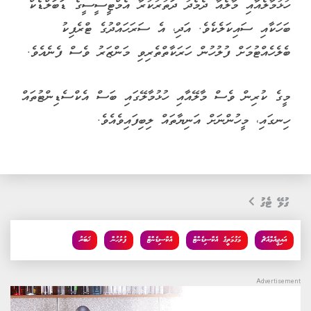
ހުޅުމާލެއާއި މާލެއާ ދެމެދު ދަތުރުކުރާ އެމްޓީސީސީގެ ޑަބަލްޑެކް
ބަހަކާއި ސައިކަލެކެވެ. އަދި، އެ ސަރަހައްދުގެ ޓްރެފިކު
ބެލެހެއްޓުމަށް ފުލުހުން ހަރަކާތްތެރިވި މަންޒަރު ވެސް ފެނެއެވެ.
މީގެ ކުރިން ވެސް މާލޭއާއި ހުޅުމާލޭގައި ބަސް އެކްސެޑިންޓުތައް
ހިނގައި، މީހުންނަށް އަނިޔާތައް ލިބިފައިވެއެވެ.
ގުޅޭ ޓެގު
އައިޖީއެމްއެޗް
މަގުމަތީގެ އެކްސިޑެންޓް
އެކްސިޑެންޓް
ފުލުހުން
ޚަބަރު