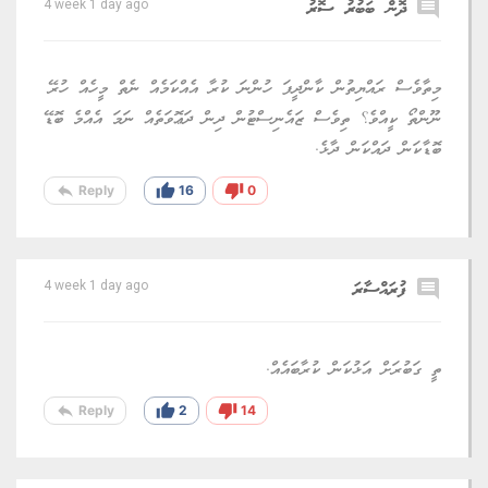
comment
ދޮން ބަބުރު ސޮރު
4 week 1 day ago
މިތާވެސް ރައްޔިތުން ކާންދީފަ ހުންނަ ކުރާ އެއްކަމެއް ނެތް މީހެއް ހުރޭ
ނޫންތޯ ކީއްވެ؟ ތިވެސް ޒައެނިސްޓުން ދިން ދަޢޮވަތެއް ނަމަ އެއްމެ ބޮޑޭ
ބޮޑާކަން ދައްކަން ދާޅެ.
reply
thumb_up
thumb_down
Reply
16
0
comment
ފުރައްސާރަ
4 week 1 day ago
ތީ ގަބުރަށް އަޅުކަން ކުރާބައެއް.
reply
thumb_up
thumb_down
Reply
2
14