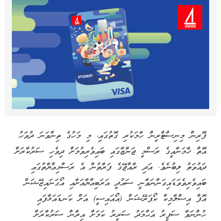
ފޮރިން މިނިސްޓްރީން ހާމަކުރި ގޮތުގައި، މި މަހުގެ ތިންވަނަ ދުވަހު
އޮތް ޚާމަނާއީގެ ރަސްމީ ޖަނާޒާގައި ބައިވެރިވުމަށް ދިވެހި ސަރުކާރަށް
ދައުވަތު ލިބުނެވެ. އަދި ރާއްޖޭގެ ފަރާތުން އެ ރަސްމިއްޔާތުގައި
ބައިވެރިވެވަޑައިގަންނަވާނީ ސައުދީ އަރަބިއްޔާއަށާއި އޯގަނައިޒޭޝަން
އޮފް އިސްލާމިކް ކޯޕަރޭޝަން (އޯއައިސީ) އަށް ކަނޑައަޅާފައި
ހުންނަވާ ސަފީރު އަޙްމަދު ސަރީރު ކަމަށް އިރާން ސަރުކާރަށް