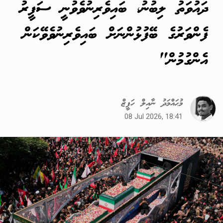
ދައުވަތު ލިބުނު، ބައިވެރިނުވެވުނީ ސަފީރު
ފެންވަރުގެ ބޭފުޅުންނަށް ބައިވެރިނުވެވޭކަން
އެންގުމުން"
މުޙައްމަދު ނާއިލް ހަފީޒް
08 Jul 2026, 18:41