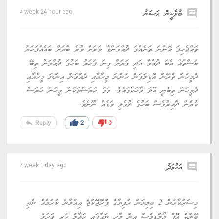
comment
ބުލާކީން ޙަސަނު
4 week 24 hour ago
ތޮއްޖެހިފަ އޮންނަ ތަނެއްގަ ދުއްވަންވާ ވަރަށް ވުރެ ބާރަށް ބައެއްފަހަރު
ބަސްތައް އެބަ ދުއްވާ އަދި ވަރަށް ގިނަ ފަހަރު ބަހުގަ ދުއްވަން ތިބޭ
ދެމީހުން ތެރޭން އޮޑިލަފަން ހުންނަ މީހާއާއި ދުއްވަން އިންނަ މީހާއާއި
ދެމީހުން ތިބެނީ އޮލަ ވާހަކާގައެވެ. މަގު ހުރަސްތަކުން މީހުން ހުރަސް
ކުރެަން ދާއިރުވެސް ބަހުގެ ދުވެލި މަޑެއް ނޫނެވެ.
reply
thumb_up
thumb_down
Reply
2
0
comment
އަހުމަދު
4 week 1 day ago
މިސަރުކާރުން 2 ބިލިޔަން ރުފިޔާގެ ޕްރޮޖޭކްޓް އިއުލާން ކުރުމެއް ނެތި
ބޭންކް އޮފް މޯލްޑިވުސް އިން ލާރި ނަގާފައި ހަވާލު ކުރީ ވަރަށް