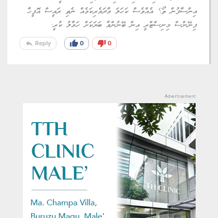
އިންސާފުން ތޯ؟ އެއްވެސް ކަހަލަ ވާދަވެރިކަމެއް ނެތި ރައީސް އޮފީހާ
ފިނޭންސް މިނިސްޓްރީ އިން ބޭނުންވާ ބަޔަކަށް ހަވާލު ކުރީ.
reply
thumb_up
thumb_down
Reply
0
0