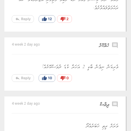
މެއެވެ. ދުރު ވިސްނޭ ޤައުމު ދެކެ ލޯބިވާ މަތިވެރި އަޖުދާދެކެވެ. ހެއު
ރަޙްމަތްލައްވާށެވެ.
reply
thumb_up
thumb_down
Reply
12
2
comment
ހެޔޮކޮށް
4 week 2 day ago
ވެރިކަން ނިމެން ބާކީ 2 އަހަރާ ކުޑަ ދުވަސްކޮޅެއް!
reply
thumb_up
thumb_down
Reply
10
0
comment
ދިރާސާ
4 week 2 day ago
ވަރަށް ރީތި ޚަބަރެއްދޯ