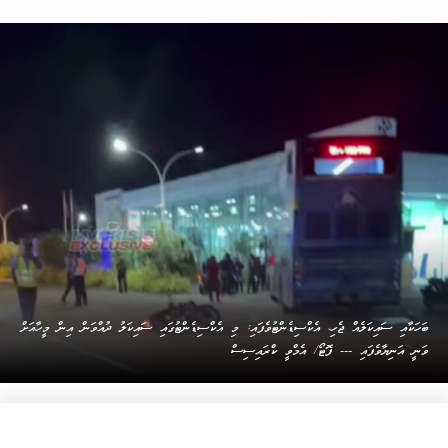
ބަހަކާއި ސައިކަލެއް ޖެހި، އެކްސިޑެންޓުވެފައި: މި އެކްސިޑެންޓުގައި ސައިކަލު ދުއްވަން އިން މީހާއަށް
ވަނީ އަނިޔާވެފައި --- ފޮޓޯ/ އެމްވީ ކްރައިސިސް