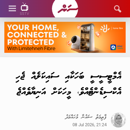
SSTV
SSTV LIVE
އެމްޓީސީސީ ބަހަކާއި ސައިކަލެއް ޖެހި
އެކްސިޑެންޓެއްވެ، މީހަކަށް އަނިޔާވެއްޖެ
ފާތިމަތު ސައުނާ މުހައްމަދު
08 Jul 2026, 21:24