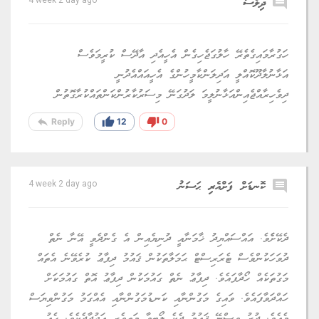
comment
ދިލްސާ
4 week 2 day ago
ހަގުރާމައިގެތެރޭ ހާލުގަޖެހިގެން އެހީއެދި އާދޭސް ކުރީމަވެސް
އަޅާނުލާދޫކޮއްލީ އަދިލަންކާމީހުންގެ އެހީއައްއެދުނީ
ދިވެހިރާއްޖެއިންއަޅާނުލީމަ ލަދުގަނޭ މިސަރުކާރުންކަންތައްކުރާގޮތުން
reply
thumb_up
thumb_down
Reply
12
0
comment
ކޮނޑަށް ފަށްއެރި ޙަސަނު
4 week 2 day ago
ދެކޭށެެވެ. އައްސައްޔިދު ޚާމަނާއީ ދުނިޔެއިން އެ ގެންދެވީ އޭނާ ނެތް
ދުވަހަކުންވެސް ޓެރަރިސްޓް ޙަމަލާތަކުން ޤައުމު ދިފާޢު ކުރެވޭނެ އެތައް
މަގުތަކެއް ހޯދާފައެވެ. ދިފާޢު ނެތް ގައުމަކުން ދިފާޢު އޮތް ގައުމަކަށް
ހައްދަވާފައެވެ. ވައިގެ މަގުންނާއި ކަނޑުމަގުންނާއި އެއްގަމު މަގުންވިޔަސް