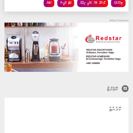
ބިންހެލުން
މޫސުމާ ބެހޭ ގައުމީ އިދާރާ
މެޓް އޮފީސް
ޚަބަރު
comment
ކޮމެންޓް