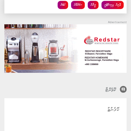
ފޮރިން މިނިސްޓްރީ
އީރާން
ސަރުކާރު
ޚަބަރު
comment
ކޮމެންޓް