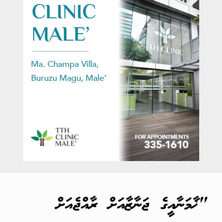
"ޚާމަނާއީގެ ޖަނާޒާއަށް ރާއްޖެއަށް