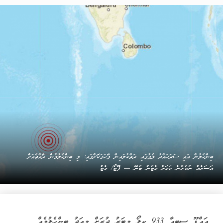
ބިންހެލުން އައި ސަރަހައްދު މެޕުގައި ރަތްކުލައިން ފާހަގަކޮށްފައި: މި ބިންހެލުމުން ރާއްޖެއަށް
އަސަރެއް ނުކުރާނެ ކަމަށް މެޓުން ބުނޭ --- ފޮޓޯ/ މެޓް
އައްޑޫ ސިޓީއާ 933 ކިލޯ މީޓަރު ދުރަށް މިއަދު ބިންހެލުމެއް