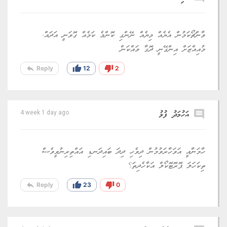
ވާންޗޯކަމުން އެޔެއް މިޔެއް ނޭންގި ކޮންމެ ކަމެއް ގޮވަނީ އަދައް.
މުއިއްޒަށް އިންގޭނީ ދޮގާ ވައްކަން
reply
thumb_up
thumb_down
Reply
12
2
comment
އަހުމަދު ފުޅު
4 week 1 day ago
ހާމަނާއީ އަވަހާރަވުމުން ދިވެހި ދިދަ ބައިދަނޑި އައްތިރިނުވީވެސް
ތިކަހަލަ ޕޮރޮޓޮކޯލް އަކާހެދިތަ؟
reply
thumb_up
thumb_down
Reply
23
0