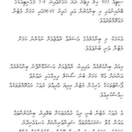
ސިޓީއާ 933 ކިލޯ މީޓަރު ދުރު ކަމަށްވާއިރު، 5.4 މެގްނިޓިއުޑުގެ
ބާރުމިނުގައި މި ބިންހެލުން އައީ ހަވީރު 06:01ގައި ކަމަށް މެޓުން
މައުލޫމާތުދެއެވެ.
އެކަމަކު، މި ބިންހެލުމުގެ އަސަރެއް ރާއްޖެއަށް ނުކުރާނެ ކަމަށް
މެޓުން ވަނީ ބުނެފައެވެ.
މިއަދު ބިންހެލުމެއް އައިއިރު، ރާއްޖެއަށް އަސަރުކޮށްފާނެ ބިންހެލުމެއް
އަންނަން އުޅޭ ކަމަށް ބުނެ ސޯޝަލް މީޑިއާގައި ދައުރުވާ
ޕޯސްޓުތަކަކާ ގުޅިގެން މެޓުން މިދިޔަ އާދިއްތަ ދުވަހު މައުލޫމާތުތަކެއް
ހިއްސާކުރިއެވެ.
އެ ދުވަހު މެޓުން ބުނީ، ދިގު މުއްދަތަކަށް ބަލާއިރު، ބިންހެލުންތައް
އައުން ގާތް ސަރަހައްދުތައް ސައިންވެރިންނަށް ކަނޑައެޅިދާނެ