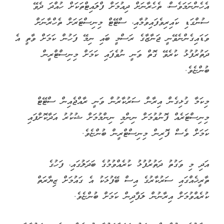
އެހެންނަމަވެސް، ތެހެރާނަށް ދިއުމަށް ފްލައިޓްތަކަށް ހުއްދަ ދެވޭ
ސުންގަޑި ކައިރިވެފައިވުމާއި، ސްޓޭޓް މިނިސްޓަރަށް ތެހްރާނަށް
ވަޑައިގެންނެވޭނީ ޖަނާޒާގެ ރަސްމީ ބައި ނިމޭ ފަހުން ކަމަށް ވާތީ އެ
ދަތުރުފުޅު ކުރެވޭ ގޮތް ވަނީ ނުވެފައި ކަމަށް މިނިސްޓްރީން
ބުންޏެވެ.
މިކަމާ ގުޅިގެން އިރާން ސަރުކާރުން ވަނީ ރާއްޖެއިން ސްޓޭޓް
މިނިސްޓަރެއް ފޮނުވުމަށް ނިންމި ނިންމުމަށް ޝުކުރު އަދާކޮށްފައި
ކަމަށް ވެސް ފޮރިން މިނިސްޓްރީން ބުންޏެވެ.
އަދި މި ވަގުތު ދަތުރުފުޅު ކުރެއްވުމުގެ ބަދަލުގައި، ފަހުގެ
ތާރީޚެއްގައި ސަރުކާރުގެ އިސް ބޭފުޅަކު އެ ގައުމަށް ޒިޔާރަތް
ކުރެއްވުމަށް އިރާނުން ލަފާދިން ކަމަށް ބުންޏެވެ.