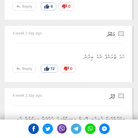
reply
thumb_up
thumb_down
Reply
6
0
comment
އަބްދު
4 week 2 day ago
ހަމަ ޓްރަންޕް ދެކެ ބިރުން
reply
thumb_up
thumb_down
Reply
12
0
comment
ފޭދު
4 week 2 day ago
މިކަމުންވެސް އެނގެނީ ފޮރިން މިނިސްޓުރީގަ ހަރުދަނާ ވިސްނުން ހުރި
ބަޔަކު ނެތްކަމެވެ. ޚާމަނާއި އަކީ ގައުމެއްގެ ސުޕްރީމް ލީޑަރެއް، އެފަދަ
ބޭފުޅެއްގެ ޖަނާޒާއަށް ކޮންމެވެސް ސެކްެެޓެރީއެއް ސަފީރެއް ފޮނުވަން