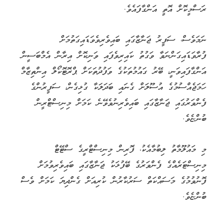
ރަސްމީކޮށް އޮތީ އަންގާފައެވެ.
ނަމަވެސް، ސަފީރު ޖަނާޒާގައި ބައިވެރިވެވަޑައިގަތުމަށް
ފުރާވަޑައިގަންނަވާ ވަގުތު ކައިރިވެފައި ވަނިކޮށް އިރާން އެމްބަސީން
އަންގާފައިވަނީ، ބޭރު ގައުމުތަކުގެ ވަފުދުތަކަށް ޕްރޮޓޮކޯލް އިންތިޒާމް
ހަމަޖެއްސުމުގެ އުސޫލަށް ގެނައި ބަދަލަކާ ގުޅިގެން، ސަފީރުންގެ
ފެންވަރުގައި ޖަނާޒާގައި ބައިވެރިނުވެވޭނެ ކަމަށް މިނިސްޓްރީން
ބުންޏެވެ.
މި މައުލޫމާތު ލިބުމާއެކު، ފޮރިން މިނިސްޓްރީގެ ސްޓޭޓް
މިނިސްޓަރެއްގެ ފެންވަރުގެ ބޭފުޅަކު ޖަނާޒާގައި ބައިވެރިވުމަށް
ފޮނުވުމުގެ މަސައްކަތް ސަރުކާރުން ކުރިއަށް ގެންދިޔަ ކަމަށް ވެސް
ބުންޏެވެ.