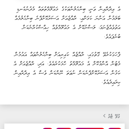
އެ އިދާރާއިން ވަނީ، ބިންހެލުންތަކުގެ މައުލޫމާތުތައް މެދުނުކެނޑި
ބަަލަމުން އަންނަ ކަމަށާއި، ރާއްޖެއަށް އަސަރުކޮށްފާނެ ބިންހެލުމެއް
އަތުވެއްޖެނަމަ، ލަސްނުކޮށް އެ މައުލޫމާތެއް ހިއްސާކުރާނެކަން
ބުނެފައެވެ.
ފާހަގަކުރެވޭ ގޮތުގައި، ރާއްޖެއާ ކައިރިއަށް ބިންހެލުންތައް އައުމުން
މެޓުން އާންމުކޮށް އެ މައުލޫމާތު ހާމަކުރެއެވެ. އަދި، ރާއްޖެއަށް އެ
ކަމުން އަސަރުކޮށްފާނެކަން ނުވަތަ ނޫންކަން ވެސް އެ އިދާރާއިން
ކިޔައިދެއެވެ.
ގުޅޭ ޓެގު