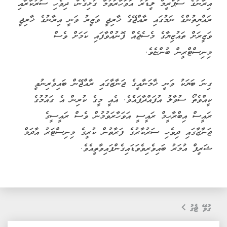
އިރާނުގެ ސުޕްރީމް ލީޑަރު އަވަހާރަވުމާ ގުޅިގެން، ދިވެހި ސަރުކާރާއި
ރައްޔިތުންގެ ނަމުގައި ރާއްޖޭގެ ޚާރިޖީ ވަޒީރު ވަނީ އިރާނުގެ ޚާރިޖީ
ވަޒީރަށް ތައުޒިޔާގެ މެސެޖެއް ފޮނުއްވާފައި ކަމަށް ވެސް
މިނިސްޓްރީން ބުންޏެވެ.
ގިނަ ބަޔަކު ވަނީ ޚާމަނާއީގެ ޖަނާޒާގައި ރާއްޖޭން ބައިވެރިނުވީ
ކީއްވެތޯ ސުވާލު އުފައްދާފައެެވެ. އެއީ މީގެ ކުރިން އެ ގައުމުގެ
ރައީސް އިބްރާހީމް ރައީސީ އަވަހާރަވުމުން ވެސް ރައީސީގެ
ޖަނާޒާގައި ދިވެހި ސަރުކާރުގެ ފަރާތުން ކުރީގެ މިނިސްޓަރު އާދަމް
ޝަރީފް އުމަރު ބައިވެރިވެވަޑައިގެންފައިވާތީއެވެ.
ގުޅޭ ޓެގު