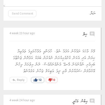
Send Comment
comment
ނިލް
4 week 23 hour ago
މޮޅު ވާހަކަ ދައްކާނެ ކަމެއް ނެތް.. ހާމަނާއީ އަވާހާރަވީމަ ތައުޒިޔާ
ކިޔަން އަދި އެކަން ކުށްވެރިކުރަން ނުކެރުނު ބަޔަކު އަމުދުަން ޖަނާޒާގަ
ބައިވެރި ނުވާނެކަން އެަނގޭ އެންމެނަށްވެސް.. ދެން އިތުރަށް މީހުން
އޮޅުވާލަން ސަރުކާރުން ލާރީ ދީފަ އަޓިކަލް ޖަހާނެ ކަމެއްނެތް
reply
thumb_up
thumb_down
Reply
12
0
comment
އިބުނު މަހުދީ
4 week 24 hour ago