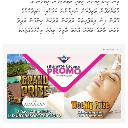
ގިނަ ވިޔަފާރިތަކަށް ދިވެހި މުވައްޒަފުން ލިބުމުން އެ
މުވައްޒަފުން ވަޒީފާއަށް ނުނިކުންނަ ކަމަށާއި، ނަތީޖާއެއްގެ
ގޮތުން ގިނަ ވިޔަފާރިތައް ދުވަހުން ދުވަހަށް ހިންގުން ދަތިވާ
ކަމަށް، މާލޭގެ މޭޔަރު އާދަމް ޢާޒިމް މިއަދު ވިދާޅުވެއްޖެއެވެ.