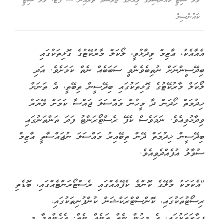
މާލޭ ސިޓީ ކައުންސިލުގެ މިއަދުގެ ޖަލްސާގެ ތެރެއިން --- ފޮޓޯ: މާލޭ ސިޓީ
ކައުންސިލް
އެއާއެކު، ޢާޒިމް ވިދާޅުވީ، ލޯކަލް މާރުކޭޓުގެ ގޮޅިތަކުގައި
ބިދޭސީންނަށް ނުތިބެވެންވީ ސަބަބެއް ނެތް ކަމަށެވެ. އަދި
ލޯކަލް މާރުކޭޓުގެ ގޮޅިތަކުގައި ބިދޭސީން ތިބޭތީ، އެ ތަނަށް
ޚިދުމަތް ހޯދަން ދާ މީހުން މައްސަލަ ޖައްސާ ކަމަށް މޭޔަރު
ވިދާޅުވިއެވެ. ނަމަވެސް ކެފޭ ރެސްޓޯރަންޓު ފަދަ ތަންތަނުގައި
ބިދޭސީން ޚިދުމަތް ދޭން ތިބޭއިރު މައްސަލަ ނުޖައްސާތީ ޢާޒިމް
ސުވާލު އުފެއްދެވިއެވެ.
"އެކަމަކު މާލޭގެ ކޮންމެ ކެފޭއެއްގައި ރެސްޓޯރަންޓެއްގައި، ބޮޑެތި
ރިސޯޓުތަކުގައި، ކޮންސްޓްރަކްޝަން ކުންފުނިތަކުގައި،
ފިހާރަތަކުގައި، އެ މީހުން ނެތް ތަނެއް ނެތް. އެހެންވީމާ މި