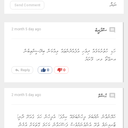
Send Comment
comment
ސޮދުރީބެ
2 month 5 day ago
ހަޑި ހުތުރުކަމެއް ދިވެހި އުފެއްދުންތައް ވިއްކަން ބިދޭސީންތިބުން
އނގޭތޯ މރ. މޭރަޔު
reply
thumb_up
thumb_down
Reply
0
0
comment
ޙުޝާމް
2 month 5 day ago
ހެޔޮނުވާނެ ނާދެބަލަ މީހުންބަލައޭ ކިޔާފަ! އެމީހުން ހަމަ ގެއަށޭ ދާނީ!
ޓާރމިނަލް ތެރޭ އެންމެނަށްވެސް ފަސޭހަވާނެ ކަހަލަ ގޮތަކަށް އުޅެން