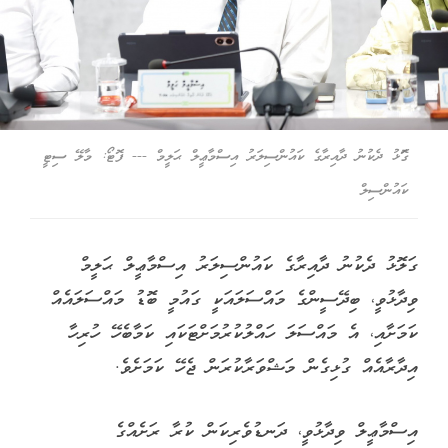
ގަޮޅު ދެކުނު ދާއިރާގެ ކައުންސިލަރު އިސްމާޢީލް ޙަލީމް --- ފޮޓޯ: މާލޭ ސިޓީ
ކައުންސިލް
ގަލޮޅު ދެކުނު ދާއިރާގެ ކައުންސިލަރު އިސްމާޢީލް ޙަލީމް
ވިދާޅުވީ، ބިދޭސީންގެ މައްސަލައަކީ ގައުމީ ބޮޑު މައްސަލައެއް
ކަމަށާއި، އެ މައްސަލަ ހައްލުކުރުމަށްޓަކައި ކަމާބެހޭ ހުރިހާ
އިދާރާއެއް ގުޅިގެން މަޝްވަރާކުރަން ޖެހޭ ކަމަށެވެ.
އިސްމާޢީލް ވިދާޅުވީ، ދަނޑުވެރިކަން ކުރާ ރަށެއްގެ