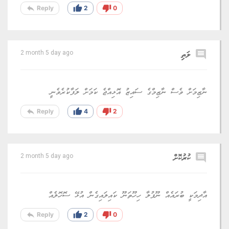
reply
thumb_up
thumb_down
Reply
2
0
comment
ލަތި
2 month 5 day ago
ނާޒިމަށް ވެސް ނާޒިމްގެ ސައިޒު އޮޅިއްޖެ ކަމަށް ލަފާކުރެވެނީ
reply
thumb_up
thumb_down
Reply
4
2
comment
ކުރުކޮށް
2 month 5 day ago
އާދިމަކީ ބުރައެއް ނޫފުލާ ހިހޫތަނޫ ކައިލައިގެން އުޅޭ ސޮހޮލެއް
reply
thumb_up
thumb_down
Reply
2
0