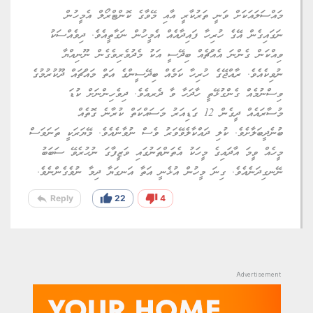
މައްސަލައަކަށް ވަނީ ތަރުކާރީ އާއި މޭވާގެ ކޮންޓްރޯލް އެމީހުން
ނަގައިގެން އޭގެ ހުރިހާ ފައިދާއެއް އެމީހުން ނަގާތީއެވެ. ދިވެއްސަކު
ވިއްކަން ގެންނަ އެއްޗެއް ބިދޭސީ އަކު މެދުވެރިވެގެން ނޫނިއްޔާ
ނުވިކެއެވެ. ރާއްޖޭގެ ހުރިހާ ކަމެއް ބިދޭސީންގެ އަތް މައްޗައް ދޫކުރުމުގެ
ވިސްނުމެއް ގެންގުޅޭތީ ހާދަހާ ވާ ދެރއެވެ. ދިވެހިންނަށް ކުޑަ
މުސާރައެއް ދީގެން 12 ގަޑިއަރު މަސައްކަތް ކުރާނެ ގޮތެއް
ބުނެދީބަލާށެވެ. ކުލި ދައްކާލެވޭވަރު ވެސް ނުވާނެއެވެ. މޭޔަރަކީ ތަނަވަސް
މީހެއް ވީމަ އާދައިގެ މީހަކު އެތަންތަނުގައި ވަޒީފާގަ ނުހުރެވޭ ސަބަބު
ނޭނގިދަނެއެވެ. ގިނަ މީހުން އުޅެނީ އަތާ އަނގަޔާ ދިމާ ނުވެގެންނެވެ.
reply
thumb_up
thumb_down
Reply
22
4