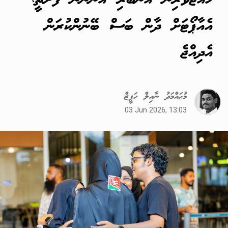
ހައްޖުވެރިން އެނބުރި އަންނަން ފަށާތީ،
އެއާޕޯޓަށް ދާން ބަސް ބޭނުންކުރަން
އެދިއްޖެ
މުޙައްމަދު ނާއިލް ހަފީޒް
03 Jun 2026, 13:03