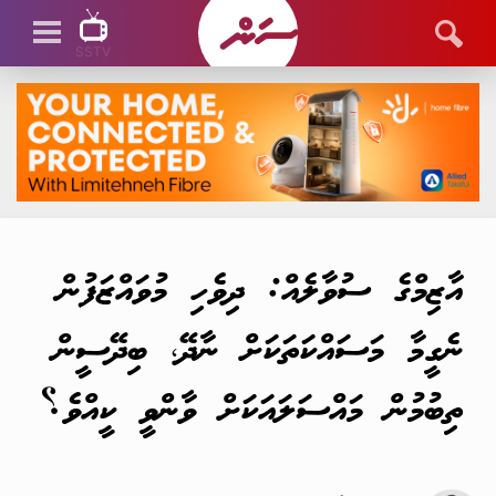
SSTV
SSTV LIVE
އާޒިމްގެ ސުވާލެއް: ދިވެހި މުވައްޒަފުން
ނެގީމާ މަސައްކަތަކަށް ނާދޭ، ބިދޭސީން
ތިބުމުން މައްސަލައަކަށް ވާންވީ ކީއްވެ؟