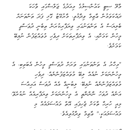
މާލޭ ސިޓީ ކައުންސިލުގެ މިއަދުގެ ޖަލްސާގައި ވާހަކަ
ދައްކަވަމުން ޢާޒިމް ވިދާޅުވީ، މާރުކޭޓު ގޮޅި ފަދަ ތަންތަނަށް
ބެލިޔަސް އެ ތަންތަނުގައި ވިޔަފާރިކުރަން ތިބެނީ ދުވަސްވީ
މީހުން ކަމަށާއި، އެ ވިޔަފާރިތަކަށް ދިވެހި މުވައްޒަފުން ނުލިބޭ
ކަމަށެވެ.
"މިހާރު އެ ތަންތަނުގައި ވަރަށް ދުވަސްވީ މީހުން އެބަތިބި، އެ
މީހުންނަކަށް ނުއެއް ލިބޭ މުވައްޒަފުންނެއް. ދިވެހި
މުވައްޒަފުންނެއް ނުލިބޭ. ލިބުނީމާ އެއް ދުވަސް އައިއްސަ
އަނެއް ދުވަހު ނާންނާތީ އެ މީހުންނަކަށް ވިޔަފާރިއެއް ނުކުރެވޭ.
މިއީ ހުރިހާ ތާކަށް ޖެހިފައި އޮތް މައްސަލައެއް މި
މައްސަލައަކީ،" ޢާޒިމް ވިދާޅުވިއެވެ.