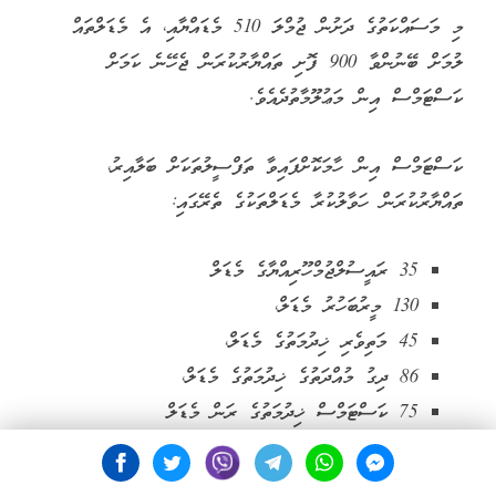
މި މަސައްކަތުގެ ދަށުން ޖުމްލަ 510 މެޑައްޔާއި، އެ މެޑަލްތައް
ލުމަށް ބޭނުންވާ 900 ފޮށި ތައްޔާރުކުރަން ޖެހޭނެ ކަމަށް
ކަސްޓަމްސް އިން މަޢުލޫމާތުދެއެވެ.
ކަސްޓަމްސް އިން ހާމަކޮށްފައިވާ ތަފްސީލުތަކަށް ބަލާއިރު،
ތައްޔާރުކުރަން ހަވާލުކުރާ މެޑަލްތަކުގެ ތެރޭގައި:
35 ރައީސުލްޖުމްހޫރިއްޔާގެ މެޑަލް
130 މީރުބަހުރު މެޑަލް،
45 މަތިވެރި ޚިދުމަތުގެ މެޑަލް،
86 ދިގު މުއްދަތުގެ ޚިދުމަތުގެ މެޑަލް،
75 ކަސްޓަމްސް ޚިދުމަތުގެ ރަން މެޑަލް
139 އަޚްލާޤީ މެޑަލް