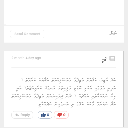
Send Comment
comment
ޒަބީ
2 month 4 day ago
ބަލަ އާޒިމު، ކަލެޔަށް ވަޒީފާގެ މައްސޫލިއްޔަތު އަދާއެބަ ކުރެވޭތަ..؟
އަމީނީ މަގުގައި އެހުރި ބޮޑެތި މުލިހިތަށް ރަނގަޅު ކުރެވިއްޖެތަ؟ އެއީ
ކިހާ ނުރައްކާތެރި އެއްޗެއް..؟ ދެން ދިވެހިންނަށް ވަޒީފާގެ މައްސޫލިއްޔަތު
އަދާ ނުކުރެވޭ ވާހަކަ ކަލޭގެ ތި އަނގައިން ނުދައްކާތި.
reply
thumb_up
thumb_down
Reply
0
0