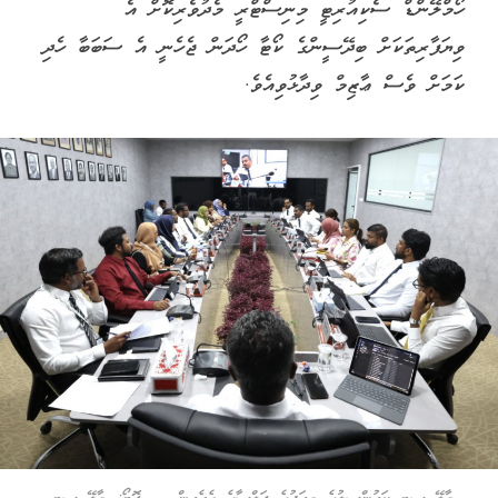
ހޯމްލޭންޑް ސެކިއުރިޓީ މިނިސްޓްރީ މެދުވެރިކޮށް އެ
ވިޔަފާރިތަކަށް ބިދޭސީންގެ ކޯޓާ ހޯދަން ޖެހެނީ އެ ސަބަބާ ހެދި
ކަމަށް ވެސް ޢާޒިމް ވިދާޅުވިއެވެ.