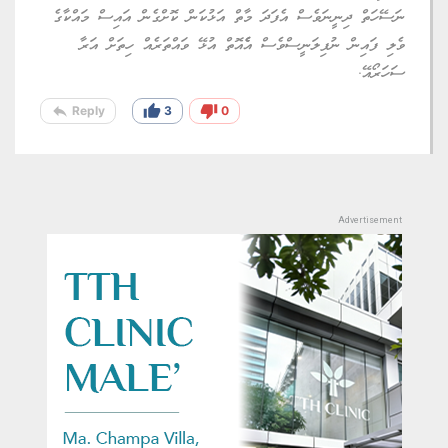
ނަސޭހަތް ދިނީނަވެސް އެފަދަ މާތް އަޅުކަން ކޮށްގެން އައިސް މައްކާގެ
ވެލި ފައިން ނުފިލަނީސްވެސް އެެއޮތް އުޅޭ ވައްތަރެއް ހިތަށް އަރާ
ސަހަރޯއޭ.
reply
thumb_up
thumb_down
Reply
3
0