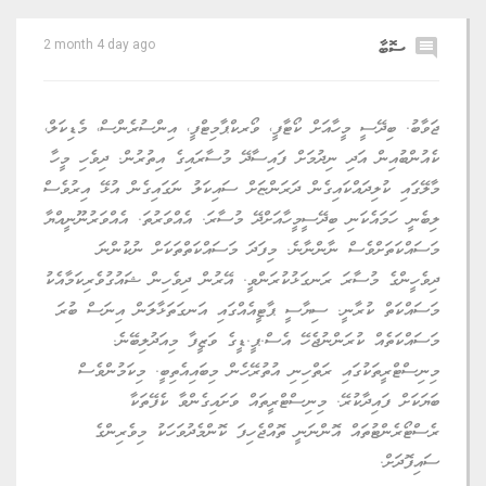
comment
ސޮބާ
2 month 4 day ago
ޖަވާބު. ބިދޭސީ މީހާއަށް ކޯޓާފީ، ވޯރކްޕާމިޓްފީ، އިންސުރެންސް، މެޑިކަލް،
ކެއުންބުއިން އަދި ނިދުމަށް ފައިސާދޭ މުސާރައިގެ އިތުރުން. ދިވެހި މީހާ
މާލޭގައި ކުލިދައްކައިގެން ދަރަންޏަށް ސައިކަލު ނަގައިގެން އުޅޭ އިރުވެސް
ލިބެނީ ހަމައެކަނި ބިދޭސީމީހާއަށްދޭ މުސާރަ. އެއްވަރުތަ. އެއްވަރުނޫނީއްޔާ
މަސައްކަތަށްވެސް ނާންނާނެ. މިފަދަ މަސައްކަތްތަކަށް ނުކުންނަ
ދިވެހީންގެ މުސާރަ ރަނގަޅުކުރަންވީ. އޭރުން ދިވެހިން ޝައުގުވެރިކަމާއެކު
މަސައްކަތް ކުރާނީ. ސިޔާސީ ޕާޓީއެއްގައި އަނގަތަޅާލަން އިނަސް ބުރަ
މަސައްކަތެއް ކުރަންނުޖެހޭ އެސް.ޕީ.ޑީގެ ވަޒީފާ މިއަދުލިބޭނެ.
މިނިސްޓްރީތަކުގައި ރަތްހިނި އުތުރޭހެން މިބައިއެތިބީ. މިކަމުންވެސް
ބަޔަކަށް ފައިދާކުރޭ. މިނިސްޓްރީތައް ވަށައިގެންވާ ކެފޭތަކާ
ރެސްޓޯރެންޓުތައް އޮންނަނީ ތޮއްޖެހިފަ ކޮންމެދުވަހަކު މިވެރިންގެ
ސައިފޮދަށް.