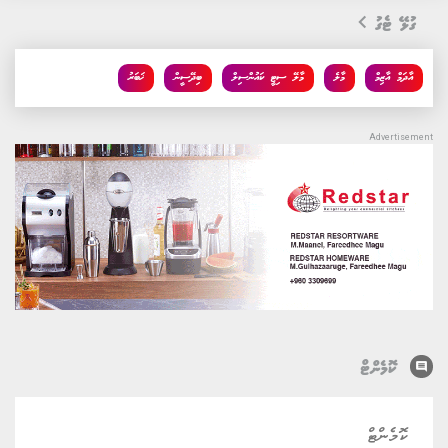
ގުޅޭ ޓެގު
އާދަމް އާޒިމް
މާލެ
މާލޭ ސިޓީ ކައުންސިލް
ބިދޭސީން
ޚަބަރު
comment
ކޮމެންޓް