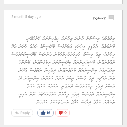
comment
ޱހހދހޱ
2 month 5 day ago
މިލެވެލްގަ ވިސްނުން ހުންނަ މީހުނަށް ދިވެހިންނަށް ކޮށްދެވޭނީ
ކޮންކަމެއް. އެމްޑީޕީ ފިކުރަކި އަބަދުވެސް ބޮދޭސީންގެ ހައްގު ހޯދަން އުޅޭ
ފިކުރެއް. މީގެ މިސާލު، މަގިތައްވެހިލުތަކުން ފުރުނަސް ބޮދޭސީންނަށްވެސް
ދުއްވެންވާނެ. ކޭޝިއަރިންނަށް ބިދޭސީންނަށް ތިބެވެންވާނެ. ބޭނުންހާ
ވިޔަފާރިއެއް ބިދޭސީންނަށް ކުރެވެންވާނެ. ދިވެހިން ނަށްވެސް އުޅޭނެ
ތަނާ އެއްޗިހި ދީފަ މުސާރަ ދީބަލަ އަެރަށް ހަރުލާނެ. ބިދޭސީއަށް ދޭ
މުސާރަ ދިވެހި މީހާއަށްވެސް ދޭންވަނީ. އެކަމަކު ހުރުމާ ކެއުމާ
ބިދޭސީންނަށް ދެވުނަސް ދިވެހި މީހާއަށް ހައްގުއެއްޗެއް ނޫން އެއީކީ.
ތަންދޮރު ބަލާފަ ދިރާސާ ހަދާފަ އަނގަތަޅާބަލަ ކަލޭމެން
reply
thumb_up
thumb_down
Reply
16
0