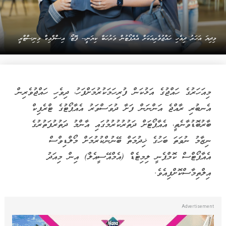
މިދިޔަ އަހަރު ދިވެހި ހައްޖުވެރިއަކަށް އެއާޕޯޓުން މަރުހަބާ ކިޔަނީ-- ފޮޓޯ: އިސްލާމިކް މިނިސްޓްރީ
މިއަހަރުގެ ހައްޖުގެ އަޅުކަން ފުރިހަމަކުރުމަށްފަހު، ދިވެހި ހައްޖުވެރިން
އެނބުރި ރާއްޖެ އަންނަން ފަށާ ދުވަސްވަރު އެއާޕޯޓުގެ ޓްރެފިކް
ބާރުބޮޑުވާނެތީ، އެއާޕޯޓަށް ދަތުރުކުރުމުގައި އާންމު ދަތުރުފަތުރުގެ
ނިޒާމު ނުވަތަ ބަހުގެ ޚިދުމަތް ބޭނުންކުރުމަށް މޯލްޑިވްސް
އެއާޕޯޓްސް ކޮމްޕެނީ ލިމިޓެޑް (އެމްއޭސީއެލް) އިން މިއަދު
އިލްތިމާސްކޮށްފިއެވެ.