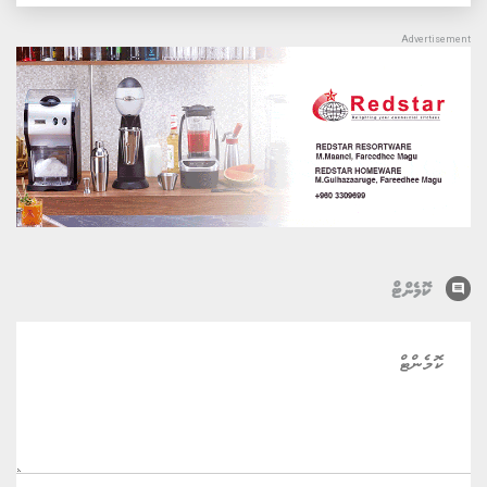
comment
ކޮމެންޓް