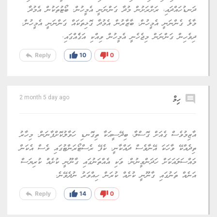
ދަނޑުހައްދައި، ރަށްރަށުން މުދާ ގަންނަނީ އެމީހުން. ބޯޓުތަކުން އެމުދާ
މާލެ ގެންނަނީ އެމީހުން. ބާޒާރުން އެމުދާ ގޮޅިތަކައް ގަންނަނީ އެމީހުން.
ދިވެހިން ގަންނަން މިޖެހެނީ އެމީހުން ވިއްކި އަގެެއްގައި.
reply
thumb_up
thumb_down
Reply
10
0
comment
ހިމް
2 month 5 day ago
އާޒިމުވެސް ގެއަށް ގޮސްލާ، ބިދޭސީއަކާ ތިގޮނޑި ހަވާލުކޮށްފާނަން. މިހާރު
ތިދެއްކޭ ވާހަކަ އޭނާވެސް ދައްކާނީ. ކެފޭ ރެސްޓޯރަންޓުގައި ވެސް އެކަން
މައްސަލައަކަށް ހަދަންވީނުން. ވަކި އެއްތަނުގައި ގާނޫނީ ކުށެއް ކުރިޔަސް
އަނެއް ތަނުގައި ގާނޫނީ ކުށެއް ކުރަން ހިއްވަރު ނުދެވޭނެ.
reply
thumb_up
thumb_down
Reply
14
0