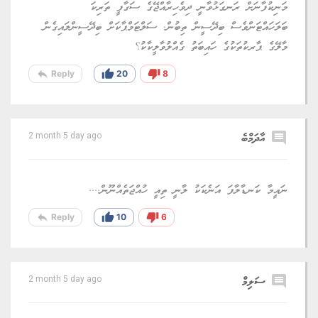
މަނިކުފާނަށް ރަނގަޅުވާނީ ދިވެހިރާއްޖޭގެ ސަގާފީ ތަރިކަ
ބަލަހައްޓަންވެސް ބިދޭސީން ތިބުން. ސަލްޓަމްޕާކަށް ބިދޭސީންލައިގެން
މާލޭގެ ޕާރކުތަކުގެ ހައިބަތު ގެއްލުވާލީކާކު؟
reply
thumb_up
thumb_down
Reply
20
8
comment
އާދަމްބެ
2 month 5 day ago
ނައީމާ ކަނޑާލާފަ އަނެކަކު ލާނީ ތިއީ ހުއްޖަތެއްނޫން....
reply
thumb_up
thumb_down
Reply
10
6
comment
ސަލިމް
2 month 5 day ago