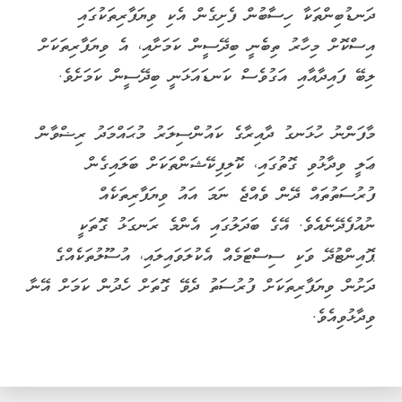
ދަނޑުބިންތަކާ ހިސާބުން ފެށިގެން އެކި ވިޔަފާރިތަކުގައި
އިސްކޮށް މިހާރު ތިބެނީ ބިދޭސީން ކަމަށާއި، އެ ވިޔަފާރިތަކަށް
ލިބޭ ފައިދާއާއި އަގުވެސް ކަނޑައަޅަނީ ބިދޭސީން ކަމަށެވެ.
މާފަންނު ހުޅަނގު ދާއިރާގެ ކައުންސިލަރު މުޙައްމަދު ރިޟްވާން
ޢަލީ ވިދާޅުވި ގޮތުގައި، ކޮލިފިކޭޝަންތަކަށް ބަލައިގެން
ފުރުސަތުތައް ދޭން ވެއްޖެ ނަމަ އައު ވިޔަފާރިތަކެއް
ނުއުފެދޭނެއެވެ. އޭގެ ބަދަލުގައި އެންމެ ރަނގަޅު ގޮތަކީ
ޕޮއިންޓުދޭ ވަކި ސިސްޓަމެއް އެކުލަވައިލައި، އުސޫލުތަކެއްގެ
ދަށުން ވިޔަފާރިތަކަށް ފުރުސަތު ދެވޭ ގޮތަށް ހެދުން ކަމަށް އޭނާ
ވިދާޅުވިއެވެ.