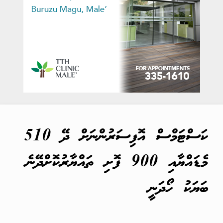
ކަސްޓަމްސް އޮފިސަރުންނަށް ދޭ 510
މެޑައްޔާއި 900 ފޮށި ތައްޔާރުކޮށްދޭނެ
ބަޔަކު ހޯދަނީ