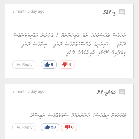
comment
މިސްބާހު
2 month 5 day ago
އެއްވެސް މައްސަލައެއް ނެތް އެމީހުންނަށް 5 އަހަރުން ރައްޔިތުކަންވެސް
ދޭންވީ .. ކައިވެނީގެ ފައްސަޭހަތަށްވެސް ދޭންވީ ، ބިންވެސް ދޭންވީ ..
ވިޔަފާރިވެސްދޭންވީ ހުރިހާކަމެއް ދޭންވީ
reply
thumb_up
thumb_down
Reply
6
4
comment
ހަމަނުވިސްނޭ
2 month 5 day ago
މޭޔަރަކަށް ދިވެއްސަކު ހުންނަންޖެހޭ ސަބަބެއްވެސް ނުވިސްނޭ
reply
thumb_up
thumb_down
Reply
28
0