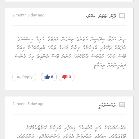
comment
ދޮން ބަބުރު ސޮރު.
2 month 5 day ago
މީނަ ހަމަތޯ، ބިދޭސީން އެތަނުގަ ތިބެގެން ރައްޖެގެ ހުރިހާ ހިސަބެއްގަ
އުފައްދާ ތަރޮކާރީ އެމީހުންގެ މީހުން ދަނޑު ތަކުގަ ބާތިއްބަގެން މިއަދު
ބޭސް ޖަހާފަ ހުއްޓަސް މާރުކޭޓުގަ ހުންނަ ބޮސް އެންގީމަ ވިހަ ގެނެސް
ދިވެހީންނަށް ވިއްކާތީ.
reply
thumb_up
thumb_down
Reply
8
0
comment
މައްސަލައަކީ
2 month 5 day ago
މައްސަލައަކަށް ވަނީ އެދާއިރާގެ ވިޔަފާރި އެމީހުން ކޮންޓްރޯލުކޮށް
ބޮޑުއަގުގައި ނިކަމެތި ރައްޔިތުން އެތަކެތި ގަންނަންޖެހޭތީ. ރަށްރަށުގައި