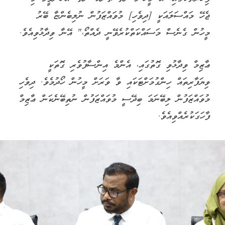
ޖެހޭ މައްސަލައަކީ [ދިވެހި] މުވައްޒަފުން ނުލިބެންޏާ ބޭރު
މީހުން ގެނެސް މަސައްކަތްކުރެވޭނީ ދެއްތޯ،" އޭނާ ވިދާޅުވިއެވެ.
ޢާޒިމް ވިދާޅުވި ގޮތުގައި، އެންމެ އިންސާފުވެރި ގޮތަކީ
ވިޔަފާރިތައް ހިންގުމަށްޓަކައި ވާ ވަރަށް މީހުން ހޯދުމެވެ. ދިވެހި
މުވައްޒަފުން ލިބޭނަމަ ބިދޭސީ މުވައްޒަފުން ނުތިބޭނެކަން ޢާޒިމް
ފާހަގަކުރެއްވިއެވެ.