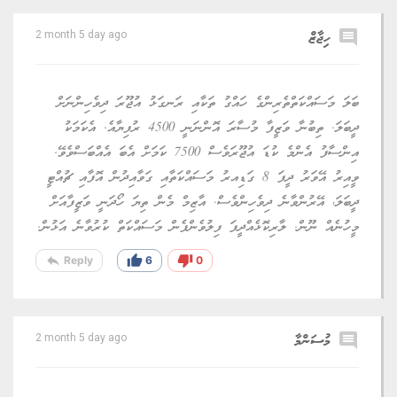
comment
ހިޖާޒް
2 month 5 day ago
ބަލަ މަސައްކަތްތެރިންގެ ހައްގު ތަކާއި ރަނގަޅު އުޖޫރަ ދިވެހިންނަށް
ދީބަލަ. ތިބުނާ ވަޒީފާ މުސާރަ އޮންނަނީ 4500 ރުފިޔާއެ. އެކަމަކު
އިންސާފު އެންމެ ކުޑަ އުޖޫރަވެސް 7500 ކަމަށް އެބަ އެއްބަސްވެވޭ.
ވީއިރު އޭވަރު ދީފަ 8 ގަޑިއރު މަސައްކަތާއި ގަވާއިދުން އޮފާއި ޗުއްޓީ
ދީބަލަ، އޭރުންވާނެ ދިވެހިންވެސް. އާޒިމް މެން ތިޔަ ހޯދަނީ ވަޒީފާއަށް
މީހުނެއް ނޫން. ލާރިކޮޅެއްދީފަ ފިލުވެންފެން މަސައްކަތް ކުރުވާނެ އަޅުން.
reply
thumb_up
thumb_down
Reply
6
0
comment
މުސަންމާ
2 month 5 day ago