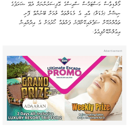
މޯލްޑިވްސް ކަސްޓަމްސް ސާވިސްގެ އޮފިސަރުންނަށް ދެވޭ ޝަރަފުގެ
ނިޝާން (މެޑަލް) އާއި އެ މެޑަލްތައް ލުމަށް ބޭނުންވާ ފޮށި
ތައްޔާރުކޮށް ސަޕްލައިކޮށްދޭނެ ފަރާތެއް ހޯދުމަށް އެ އިދާރާއިން
އިޢުލާންކޮށްފިއެވެ.