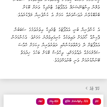
ވެލާނާ އިންޓަނޭޝަނަލް އެއާޕޯޓުގެ ޓްރެފިކް ވަރަށް ބޮޑަށް
ބާރުބޮޑުވާނެ ދުވަސްވަރެއް ކަމަށް އެ ކުންފުނިން ލަފާކުރެއެވެ.
އެ ކުންފުނިން ބުނީ، އެއާޕޯޓުގެ ޓްރެފިކް އިތުރުވުމުގެ ސަބަބުން
ޕާކިންގް ހޯދުމަށް ދަތިތަކެއް ކުރިމަތިވެދާނެ ކަމަށެވެ. އެހެންކަމުން،
އެއާޕޯޓަށް ދާ ފަރާތްތަކުންނާއި ދަތުރުވެރިން މިކަމަށް ޚާއްސަ
ސަމާލުކަމެއް ދެއްވުމަށާއި، ވީހާވެސް ބޮޑަށް ބަހުގެ ޚިދުމަތް
ބޭނުންކުރުމަށް ވަނީ ބާރުއަޅާފައެވެ.
ގުޅޭ ޓެގު
ހައްޖު
ވެލާނާ އިންޓަނޭޝަނަލް އެއާޕޯޓް
އެމްއޭސީއެލް
ޚަބަރު