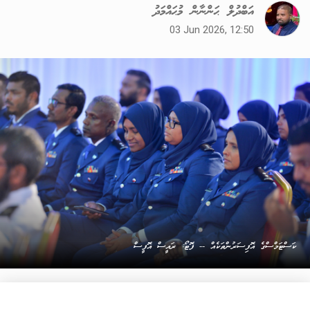
އަބްދުލް ޙަންނާން މުޙައްމަދު
03 Jun 2026, 12:50
ކަސްޓަމްސްގެ އޮފިސަރުންތަކެއް -- ފޮޓޯ: ރައީސް އޮފީސް