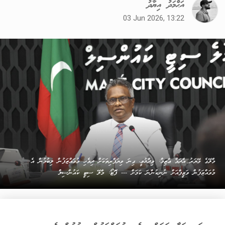
އަޙްމަދު އިޔާދު
03 Jun 2026, 13:22
މާލޭގެ މޭޔަރު އާދަމް ޢާޒިމް: ވިދާޅުވީ، ގިނަ ވިޔަފާރިތަކަށް ދިވެހި މުވައްޒަފުން ލިބުމުން އެ
މުވައްޒަފުން ވަޒީފާއަށް ނުނިކުންނަ ކަމަށް --- ފޮޓޯ: މާލޭ ސިޓީ ކައުންސިލް