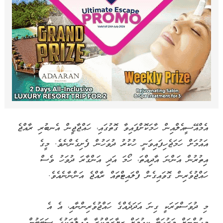
އެމްއޭސީއެލްއިން ހާމަކޮށްފައިވާ ގޮތުގައި، ހައްޖާޖީން އެނބުރި ރާއްޖެ
އައުމަށް ހަމަޖެހިފައިވަނީ ހުކުރު ދުވަހުން ފެށިގެންނެވެ. މީގެ
އިތުރުން އަންނަ އާދިއްތަ، ހޯމަ އަދި އަންގާރަ ދުވަހު ވެސް
ހައްޖުވެރިން ގޮވައިގެން ފްލައިޓްތައް ރާއްޖެ އަންނާނެއެވެ.
މި ދުވަސްވަރަކީ ގިނަ އަދަދެއްގެ ހައްޖުވެރިންނާއި، އެ އެ
މީހުންނަށް މަރުހަބާ ކިއުމަށް ޒިޔާރަތްކުރާ އާއިލާތަކުގެ ސަބަބުން