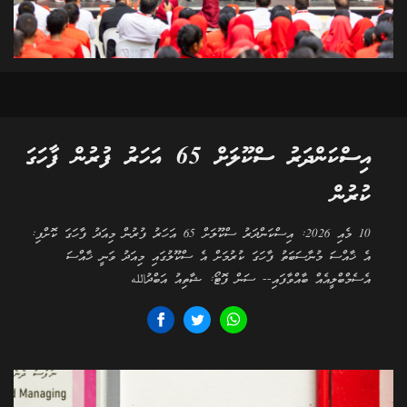
އިސްކަންދަރު ސްކޫލަށް 65 އަހަރު ފުރުން ފާހަގަ
ކުރުން
10 މެއި 2026: އިސްކަންދަރު ސްކޫލަށް 65 އަހަރު ފުރުން މިއަދު ފާހަގަ ކޮށްފި:
އެ ޚާއްސަ މުނާސަބަތު ފާހަގަ ކުރުމަށް އެ ސްކޫލުގައި މިއަދު ވަނީ ޚާއްސަ
އެސެމްބްލީއެއް ބާއްވާފައި-- ސަން ފޮޓޯ: ޝާތިއު އަބްދުالله