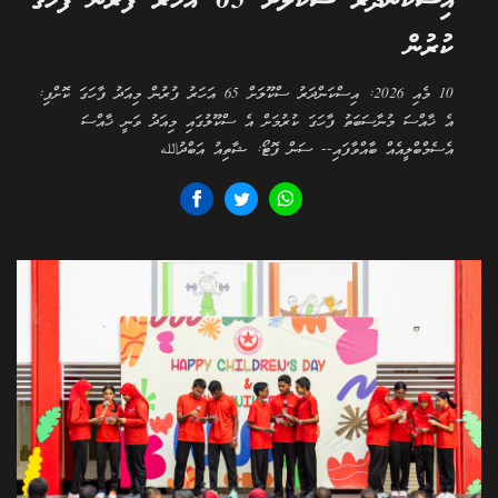
އިސްކަންދަރު ސްކޫލަށް 65 އަހަރު ފުރުން ފާހަގަ
ކުރުން
10 މެއި 2026: އިސްކަންދަރު ސްކޫލަށް 65 އަހަރު ފުރުން މިއަދު ފާހަގަ ކޮށްފި:
އެ ޚާއްސަ މުނާސަބަތު ފާހަގަ ކުރުމަށް އެ ސްކޫލުގައި މިއަދު ވަނީ ޚާއްސަ
އެސެމްބްލީއެއް ބާއްވާފައި-- ސަން ފޮޓޯ: ޝާތިއު އަބްދުالله