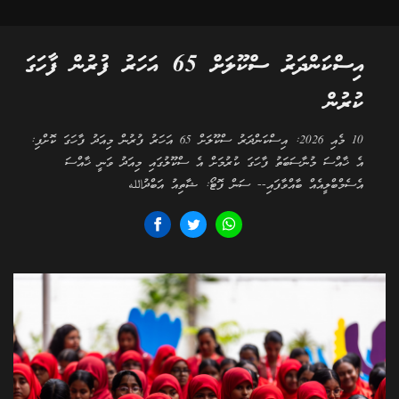
އިސްކަންދަރު ސްކޫލަށް 65 އަހަރު ފުރުން ފާހަގަ
ކުރުން
10 މެއި 2026: އިސްކަންދަރު ސްކޫލަށް 65 އަހަރު ފުރުން މިއަދު ފާހަގަ ކޮށްފި:
އެ ޚާއްސަ މުނާސަބަތު ފާހަގަ ކުރުމަށް އެ ސްކޫލުގައި މިއަދު ވަނީ ޚާއްސަ
އެސެމްބްލީއެއް ބާއްވާފައި-- ސަން ފޮޓޯ: ޝާތިއު އަބްދުالله