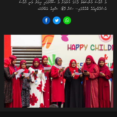
އެ ޚާއްސަ މުނާސަބަތު ފާހަގަ ކުރުމަށް އެ ސްކޫލުގައި މިއަދު ވަނީ ޚާއްސަ
އެސެމްބްލީއެއް ބާއްވާފައި-- ސަން ފޮޓޯ: ޝާތިއު އަބްދުالله