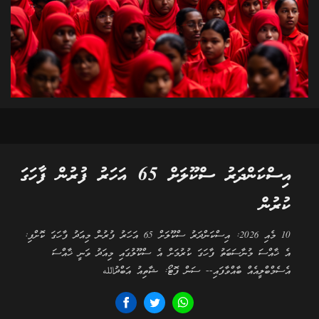
އިސްކަންދަރު ސްކޫލަށް 65 އަހަރު ފުރުން ފާހަގަ
ކުރުން
10 މެއި 2026: އިސްކަންދަރު ސްކޫލަށް 65 އަހަރު ފުރުން މިއަދު ފާހަގަ ކޮށްފި:
އެ ޚާއްސަ މުނާސަބަތު ފާހަގަ ކުރުމަށް އެ ސްކޫލުގައި މިއަދު ވަނީ ޚާއްސަ
އެސެމްބްލީއެއް ބާއްވާފައި-- ސަން ފޮޓޯ: ޝާތިއު އަބްދުالله