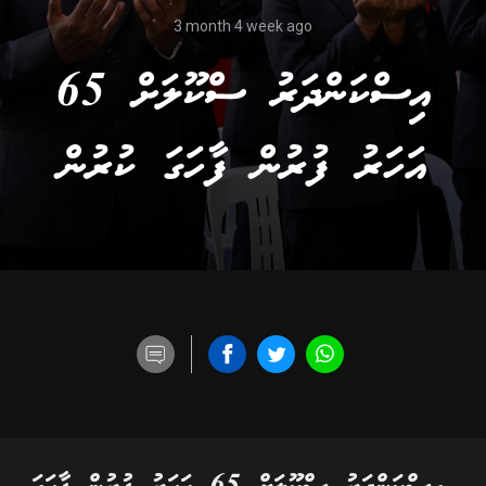
3 month 4 week ago
އިސްކަންދަރު ސްކޫލަށް 65
އަހަރު ފުރުން ފާހަގަ ކުރުން