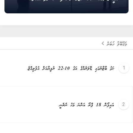
މަޤުބޫލު ޚަބަރު
ކަޅު ބާޒާރުގައި ޑޮލަރެއްގެ އަގު 22.10 ރުފިޔާއަށް އުފުލިއްޖެ
އައިފޯން 18 ޕްރޯ އަންނަ މަހު ނެރެނީ