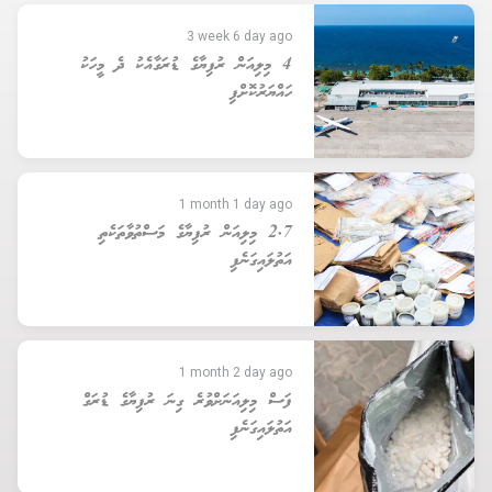
3 week 6 day ago
4 މިލިއަން ރުފިޔާގެ ޑުރަގާއެކު ދެ މީހަކު
ހައްޔަރުކޮށްފި
1 month 1 day ago
2.7 މިލިއަން ރުފިޔާގެ މަސްތުވާތަކެތި
އަތުލައިގަނެފި
1 month 2 day ago
ފަސް މިލިއަނަށްވުރެ ގިނަ ރުފިޔާގެ ޑުރަގް
އަތުލައިގަނެފި