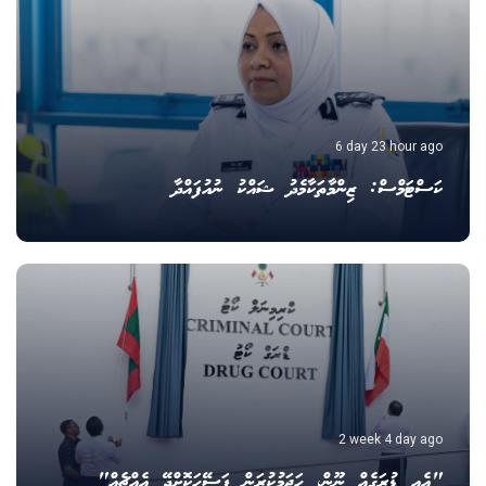
6 day 23 hour ago
ކަސްޓަމްސް: ޒިންމާތަކާމެދު ޝައްކު ނުއުފައްދާ
2 week 4 day ago
"އެއީ ޑުރަގެއް ނޫން، ހަޖަމުކުރަން ފަސޭހަކޮށްދޭ އެއްޗެއް"