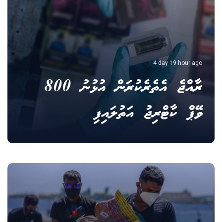
4 day 19 hour ago
ރާއްޖެ އެތެރެކުރަން އުޅުނު 800
ވޭޕް ކާޓްރިޖު އަތުލައިފި