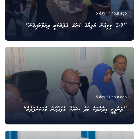
5 day 14 hour ago
"2.9 މިލިއަން ރުފިޔާގެ ޑުރަގު އެތެރެކުރީ ދިރުވާލައިގެން"
5 day 21 hour ago
"ތަންފީޒީ އިދާރާތަކާ މެދު ޝައްކު އުފެދޭހެން ވާހަކަނުފަތުރާ"