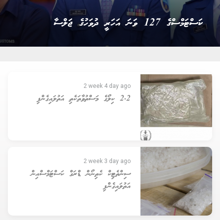
ވިޔަފާރީގެ މަޝްވަރާތައް ކުރުމަށް ދިވެހިން ތަމްރީނުކުރުމުގެ
ޕްރޮގްރާމް ފެށުން
2 week 4 day ago
2.2 ކިލޯގެ މަސްތުވާތަކެތި އަތުލައިގެންފި
2 week 3 day ago
ސިންތެޓިކް ކެތިނޯން ޑްރަގް ކަސްޓަމްސްއިން
އަތުލައިގެންފި