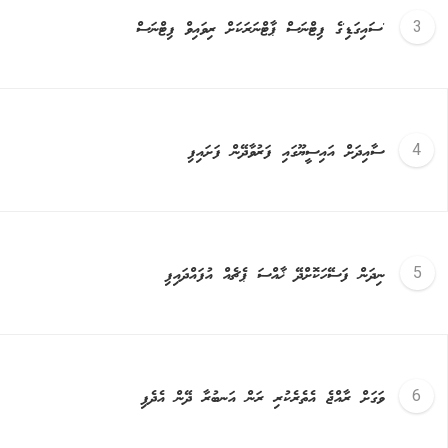
'ސައިގަޑި'ގެ ފިޓްނަސް ޕާޓްނަރަކަށް ރިވައިވް ފިޓްނަސް
ސާއިދަށް އައިސީޔޫގައި ފަރުވާދޭން ފަށައިފި
ނިދަން ފަސޭހަކޮށްދޭ ޚާއްސަ ޕެޗެއް އުފައްދައިފި
ވަގަށް ރާއްޖެ އެތެރެކުރި ރަން އަނބުރާ ދޭން އެދެފި