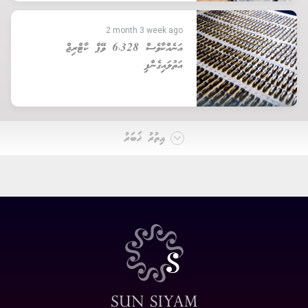
2 month 3 week ago
އަނެއްކާވެސް 6،328 ވޭޕް ކާޓްރިޖް
އަތުލައިގެންފި
އިތުރު ޚަބަރު