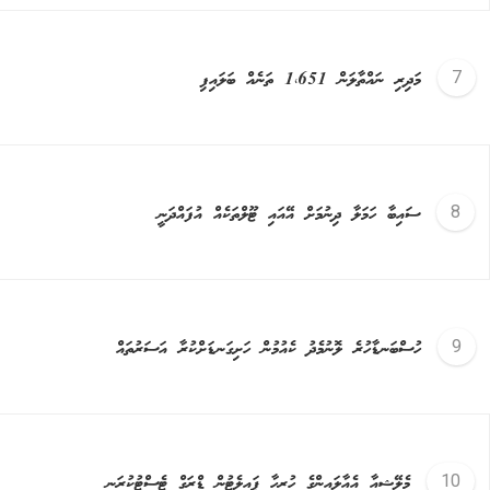
މަދިރި ނައްތާލަން 1،651 ތަނެއް ބަލައިފި
ސައިބާ ހަމަލާ ދިނުމަށް އޭއައި ޓޫލްތަކެއް އުފައްދަނީ
ހުސްބަނޑާހުރެ ލޮނުމެދު ކެއުމުން ހަށިގަނޑަށްކުރާ އަސަރުތައް
މެލޭޝިއާ އެއާލައިންގެ ހުރިހާ ޕައިލެޓުން ޑްރަގް ޓެސްޓުކުރަނީ