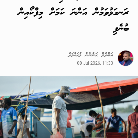
ރަނގަޅުވަމުން އަންނަ ކަމަށް މިފްކޯއިން
ބުނެފި
އަބްދުލް ޙަންނާން މުޙައްމަދު
08 Jul 2026, 11:33