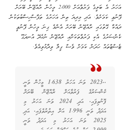
އަހަރު އެ ބަލީގެ ފަރުވާއަށް 2،000 މީހުން ރާއްޖޭން ބޭރަށް
ފޮނުވި ކަމަށެވެ. އަދި މިދިޔަ ތިން އަހަރުގެ ތަފާސްހިސާބުތަކުން
ދައްކާ ގޮތުގައި ރާއްޖޭން ބޭރަށް އެންމެ ގިނަ މީހުން ފޮނުވީ
ކެންސަރުގެ އެކި ފަރުވާތަކަށާއި ރާއްޖޭން ނުހެދޭ އުނދަގޫ
ޓެސްޓްތައް ހަދަން ކަމަށް ވެސް ގީލާ ވިދާޅުވިއެވެ.
..2023 ވަނަ އަހަރު 1،638 މީހުން ވަނީ
ކެންސަރުގެ ފަރުވާއަށް ރާއްޖޭން ބޭރަށް
ފޮނުވިފައި. އަދި 2024 ވަނަ އަހަރު މި
އަދަދު ވަނީ 1،996 އަށް އިތުރުވެފައި. އަދި
2025 ވަނަ އަހަރު މި އަދަދު ވަނީ