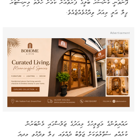
ފޮނުވަނީ ކެންސަރު ބަލީގެ ފަރުވާއަށް ކަމަށް ހެލްތު މިނިސްޓަރު
ގީލާ އަލީ މިއަދު ވިދާޅުވެއްޖެއެވެ.
ރައްޔިތުންގެ މަޖިލީހުގެ މިއަދުގެ ޖަލްސާގައި މެންބަރުން
ކުރެއްވި ސުވާލުތަކަށް ޖަވާބު ދެއްވައި ގީލާ ވިދާޅުވީ މިދިޔަ