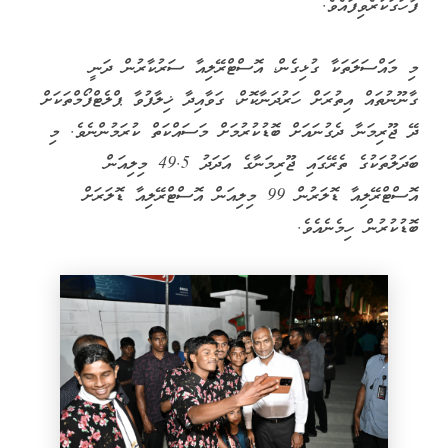
ފާހަގަކުރެވިފައެވެ.
މި މައްސަލަތަކާ ގުޅިގެން، އޮސްޓްރޭލިއާ ސަރުކާރުން ދަނީ
ގާނޫނުތައް އިތުރަށް ހަރުދަނާކޮށް، ގަވާއިދާ ޚިލާފުވާ ޕްލެޓްފޯމްތަކަށް
ދޭ ޖޫރިމަނާ ދެގުނައަށް ބޮޑުކުރުމަށް މަސައްކަތް ކުރަމުންނެވެ. މި
ބަދަލުތަކުގެ ތެރޭގައި ޖޫރިމަނާގެ އަދަދު 49.5 މިލިއަން
އޮސްޓްރޭލިއާ ޑޮލަރުން 99 މިލިއަން އޮސްޓްރޭލިއާ ޑޮލަރަށް
ބޮޑުކުރުން ހިމެނެއެވެ.