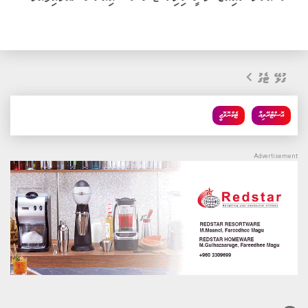
ގުޅޭ ޓެގު
އޮސްޓްރޭލިއާ
ޓެކްނޮލޮޖީ