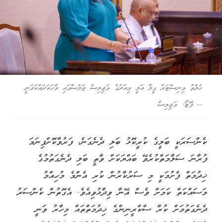
ހެލްތު މިނިސްޓަރު ގީލާ އަލީ މިއަދުގެ މަޖިލިސް ޖަލްސާގައި ވާހަކަދައްކަވަނީ
-- ފޮޓޯ: މަޖިލިސް
ކެންސަރަކީ ބަލީގެ ކުރީކޮޅު ބަލި ދެނެގަނެ، ފަރުވާކޮށްފިނަމަ
ފުރާނަ ސަލާމަތްކުރެވޭ ބައްޔަކަށް ވާތީ ބަލި ދެނެގަތުމުގެ
ޚިދުމަތް ފެށުމަކީ މި ސަރުކާރުން ކުރި އެންމެ މުހިއްމު
މަސައްކަތް ކަމަށް ވެސް އޭނާ ވިދާޅުވިއެވެ. އެގޮތުން ކެންސަރު
ދެނެގަތުމަށް ކުރާ ސްކްރީނިންގެ ޚިދުމަތްތައް މިހާރު ވަނީ