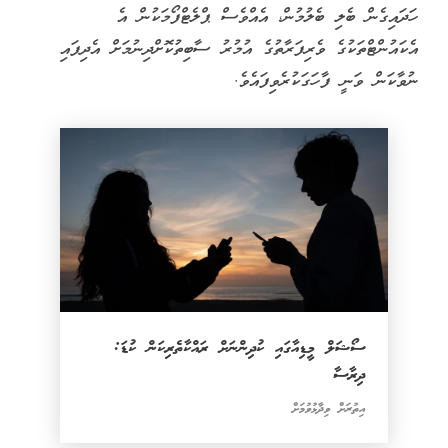
ހަދައިގެން ބެލި ބެލުމުން، އެއްވެސް ޕްލެޓްފޯމަކުން އެ
އެކައުންޓްތަކުގެ ވެރިފަރާތުގެ އުމުރު ސާބިތުކޮށްދިނުމަށް އެދިފައި
ނުވާކަން ވަނީ ފާހަގަކުރެވިފައެވެ.
ސޯޝަލް މީޑިއާގައި ކުދިންނަށް ރައްކާތެރިކަން ކުޑަ:
ދިރާސާ
އިތުރަށް ވިދާޅުވުމަށް