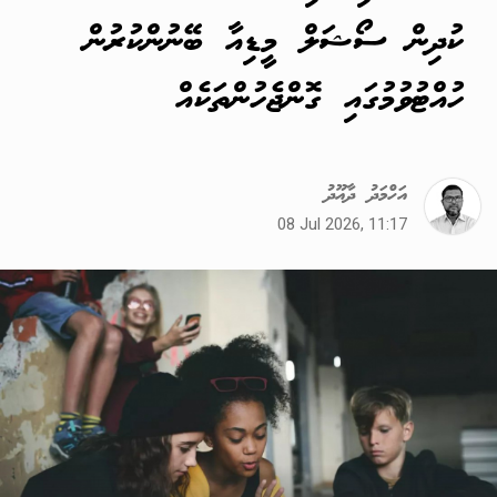
ކުދިން ސޯޝަލް މީޑިއާ ބޭނުންކުރުން
ހުއްޓުވުމުގައި ގޮންޖެހުންތަކެއް
އަހްމަދު ދާއޫދު
08 Jul 2026, 11:17