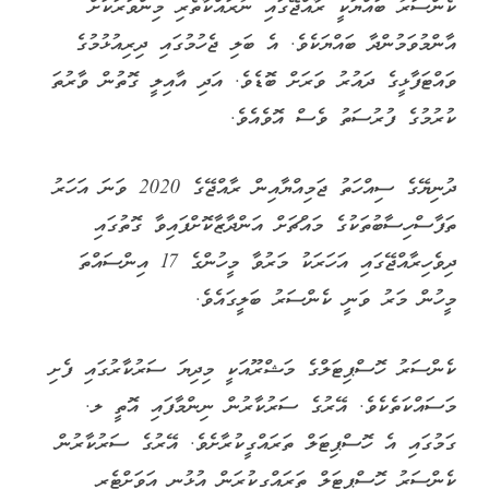
ކެންސަރު ބައްޔަކީ ރާއްޖޭގައި ނުރައްކާތެރި މިންވަރަކަށް
އާންމުވަމުންދާ ބައްޔަކެވެ. އެ ބަލި ޖެހުމުގައި ދިރިއުޅުމުގެ
ވައްޓަފާޅީގެ ދައުރު ވަރަށް ބޮޑެވެ. އަދި އާއިލީ ގޮތުން ވާރުތަ
ކުރުމުގެ ފުރުސަތު ވެސް އޮވެއެވެ.
ދުނިޔޭގެ ސިއްހަތު ޖަމިއްޔާއިން ރާއްޖޭގެ 2020 ވަނަ އަހަރު
ތަފާސްހިސާބުތަކުގެ މައްޗަށް އަންދާޒާކޮށްފައިވާ ގޮތުގައި
ދިވެހިރާއްޖޭގައި އަހަރަކު މަރުވާ މީހުންގެ 17 އިންސައްތަ
މީހުން މަރު ވަނީ ކެންސަރު ބަލީގައެވެ.
ކެންސަރު ހޮސްޕިޓަލްގެ މަޝްރޫއަކީ މިދިޔަ ސަރުކާރުގައި ފެށި
މަސައްކަތެކެވެ. އޭރުގެ ސަރުކާރުން ނިންމާފައި އޮތީ ލ.
ގަމުގައި އެ ހޮސްޕިޓަލް ތަރައްގީކުރާށެވެ. އޭރުގެ ސަރުކާރުން
ކެންސަރު ހޮސްޕިޓަލް ތަރައްގީކުރަން އުޅުނީ އަވަށްޓެރި