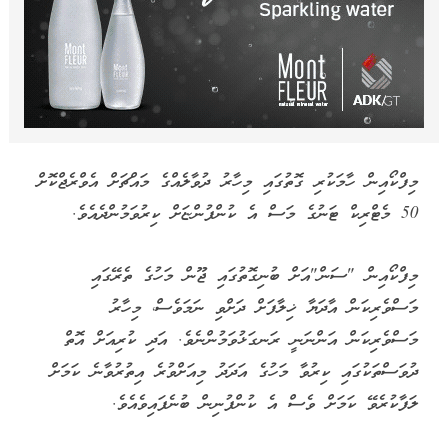
މިފްކޯއިން ހާމަކުރި ގޮތުގައި މިހާރު ދުވާލެއްގެ މައްޗަށް އެވްރެޖްކޮށް
50 މެޓްރިކް ޓަނުގެ މަސް އެ ކުންފުންޏަށް ކިރުވަމުންދެއެވެ.
މިފްކޯއިން "ސަން"އަށް ބުނިގޮތުގައި ޖޫން މަހުގެ ތެރޭގައި
މަސްވެރިކަން އާދަޔާ ޚިލާފަށް ދަށްވި ނަމަވެސް، މިހާރު
މަސްވެރިކަން އަންނަނީ ރަނގަޅުވަމުންނެވެ. އަދި ކުރިއަށް އޮތް
ދުވަސްތަކުގައި ކިރުވާ މަހުގެ އަދަދު މިއަށްވުރެ އިތުރުވާނެ ކަމަށް
ލަފާކުރެވޭ ކަމަށް ވެސް އެ ކުންފުނިން ބުނެފައިވެއެވެ.