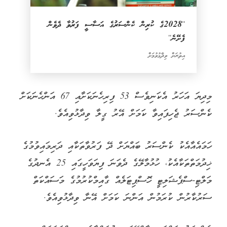
''2028ގެ ކުރިން ކެންސަރުގެ އަސާސީ ފަރުވާ ދެވެން
ފެށޭނެ''
އިތުރަށް ވިދާޅުވުމަށް
މިދިޔަ އަހަރު އެކަނިވެސް 53 ފިރިހެނަކަށާއި 67 އަންހެނަކަށް
ކެންސަރު ޖެހިފައިވާ ކަމަށް އޭރު ގީލާ ވިދާޅުވިއެވެ.
ހަމައެއާއެކު ކެންސަރު ބައްޔަށް ދޭ ފަރުވާތަކާއި ދަރިމައިވުމުގެ
ޚިދުމަތްތަކާއެކު، ހުޅުމާލޭގެ ދެވަނަ ފިޔަވަހީގައި 25 އެނދުގެ
މަލްޓި-ސްޕެޝަލިޓީ ހޮސްޕިޓަލެއް ގާއިމްކުރުމުގެ މަސައްކަތް
ސަރުކާރުން ކުރަމުން އަންނަ ކަމަށް އޭނާ ވިދާޅުވިއެވެ.