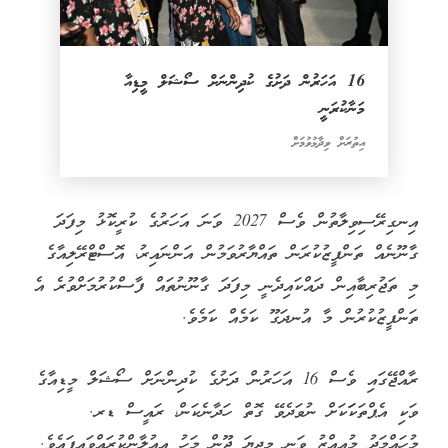
16 އަހަރުން ދަށުގެ ކުދިންނަށް ސޯޝަލް މީޑިއާ
މަނާކުރަނީ
އިތުރަށް ވިދާޅުވުމަށް
އިނގިރޭސިވިލާތުން ވެސް 2027 ވަނަ އަހަރުގެ ކުރީކޮޅު މިފަދަ
ގާނޫނެއް ތަންފީޒުކުރަން ތައްޔާރުވަމުން އަންނައިރު، އޮސްޓްރޭލިއާގެ
މި ތަޖުރިބާއިން ދައްކައިދެނީ މިފަދަ ގާނޫނުތައް ފާސްކުރުމަށްވުރެ އެ
ތަންފީޒުކުރުން މާ އުނދަގޫ ކަމެއް ކަމެވެ.
ރާއްޖޭގައި ވެސް 16 އަހަރުން ދަށުގެ ކުދިންނަށް ސޯޝަލް މީޑިއާގެ
ވަކި އެޕްތަކަަކަށް ނުވަދެވޭ ގޮތް ހަދާނެކަން، ރައީސް ޑރ.
މުހައްމަދު މުއިއްޒު ވަނީ މިދިޔަ ޖޫން މަހު އިއުލާންކުރައްވައިފައެވެ.