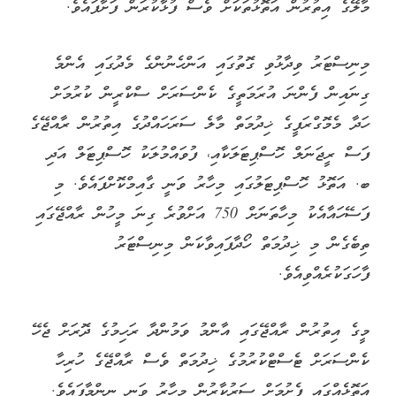
މާލޭގެ އިތުރުން އަތޮޅުތަކަށް ވެސް ފުޅާކުރަން ފަށާފައެވެ.
މިނިސްޓަރު ވިދާޅުވި ގޮތުގައި އަންހެނުންގެ މެދުގައި އެންމެ
ގިނައިން ފެންނަ އުރަމަތީގެ ކެންސަރަށް ސްކްރީން ކުރުމަށް
ހަދާ މެމޮގްރަފީގެ ޚިދުމަތް މާލެ ސަރަހައްދުގެ އިތުރުން ރާއްޖޭގެ
ފަސް ރީޖަނަލް ހޮސްޕިޓަލަކާއި، ފުވައްމުލަކު ހޮސްޕިޓަލް އަދި
ބ. އަތޮޅު ހޮސްޕިޓަލުގައި މިހާރު ވަނީ ގާއިމްކޮށްފައެވެ. މި
ފަސޭހައާއެކު މިހާތަނަށް 750 އަށްވުރެ ގިނަ މީހުން ރާއްޖޭގައި
ތިބެގެން މި ޚިދުމަތް ހޯދާފައިވާކަން މިނިސްޓަރު
ފާހަގަކުރެއްވިއެވެ.
މީގެ އިތުރުން ރާއްޖޭގައި އާންމު ވަމުންދާ ރަހިމުގެ ދޮރަށް ޖެހޭ
ކެންސަރަށް ޓެސްޓްކުރުމުގެ ޚިދުމަތް ވެސް ރާއްޖޭގެ ހުރިހާ
އަތޮޅެއްގައި ފެށުމަށް ސަރުކާރުން މިހާރު ވަނީ ނިންމާފައެވެ.