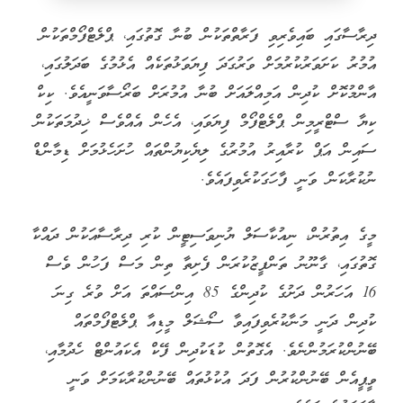
ދިރާސާގައި ބައިވެރިވި ފަރާތްތަކުން ބުނާ ގޮތުގައި، ޕްލެޓްފޯމްތަކުން
އުމުރު ކަށަވަރުކުރުމަށް ވަރުގަދަ ފިޔަވަޅުތަކެއް އެޅުމުގެ ބަދަލުގައި،
އާންމުކޮށް ކުދިން އަމިއްލައަށް ބުނާ އުމުރަށް ބަރޯސާވަނީއެވެ. ކިކް
ކިޔާ ސްޓްރީމިން ޕްލެޓްފޯމް ފިޔަވައި، އެހެން އެއްވެސް ޚިދުމަތަކުން
ސައިން އަޕް ކުރާއިރު އުމުރުގެ ލިޔެކިޔުންތައް ހުށަހެޅުމަށް ޑިމާންޑް
ނުކުރާކަން ވަނީ ފާހަގަކުރެވިފައެވެ.
މީގެ އިތުރުން، ނިއުކާސަލް ޔުނިވަސިޓީން ކުރި ދިރާސާއަކުން ދައްކާ
ގޮތުގައި، ގާނޫނު ތަންފީޒުކުރަން ފެށިތާ ތިން މަސް ފަހުން ވެސް
16 އަހަރުން ދަށުގެ ކުދިންގެ 85 އިންސައްތަ އަށް ވުރެ ގިނަ
ކުދިން ދަނީ މަނާކުރެވިފައިވާ ސޯޝަލް މީޑިއާ ޕްލެޓްފޯމްތައް
ބޭނުންކުރަމުންނެވެ. އެގޮތުން ކުޑަކުދިން ފޭކް އެކައުންޓް ހެދުމާއި،
ވީޕީއެން ބޭނުންކުރުން ފަދަ އުކުޅުތައް ބޭނުންކުރާކަމަށް ވަނީ