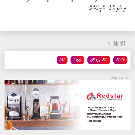
އިންޑިއާގެ އެހީގައެވެ.
ގުޅޭ ޓެގު
ކެންސަރު
ހެލްތު މިނިސްޓްރީ
މަޖިލިސް
ޚަބަރު