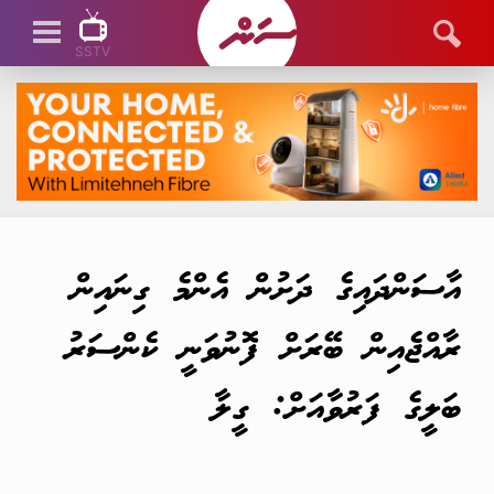
SSTV
SSTV LIVE
އާސަންދައިގެ ދަށުން އެންމެ ގިނައިން
ރާއްޖެއިން ބޭރަށް ފޮނުވަނީ ކެންސަރު
ބަލީގެ ފަރުވާއަށް: ގީލާ