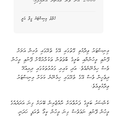
2،000 އަށް ވުރެ މައްޗަށް އަރައިފައި،
ހެލްތު މިނިސްޓަރު ގީލާ އަލީ
މިނިސްޓަރު ވިދާޅުވި ގޮތުގައި އޭގެ ތެރޭގައި މުޅިން އަލަށް
ފޮނުވި މީހުންނާއި ބަލީގެ ބާވަތުން ތަކުރާރުކޮށް ފޮނުވި މީހުން
ވެސް ހިމެނޭނެއެވެ. އަދި ކައިރި ގައުމުތަކުގައި ދިރިއުޅޭ
ދިވެހީން ވެސް އޭގެ ތެރޭގައި ހިމެނޭނެ ކަމަށް މިނިސްޓަރު
ވިދާޅުވިއެވެ.
ކެންސަރު ބަލީގެ ފަރުވާއަށް ރާއްޖެއިން ބޭރަށް ގިނަ އަދަދެއްގެ
މީހުން ފޮނުވި ނަމަވެސް ގިނަ މީހުން ކީމޯ ތެރަޕީ ހަދަނީ