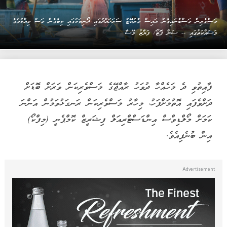
މަސްވެރިން މަސްބާނައިގެން އައިސް މާރުކޭޓް ސަރަހައްދުގައި ދޯނިތަކުގައި ތިބެގެން މަސް ވިއްކުމުގެ
މަސައްކަތުގައި -- ސަން ފޮޓޯ/ ފަޔާޒު މޫސާ
ފާއިތުވި ދެ މަހެއްހާ ދުވަހު ރާއްޖޭގެ މަސްވެރިކަން ވަރަށް ބޮޑަށް
ދަށްވެފައި އޮތުމަށްފަހު، މިހާރު މަސްވެރިކަން ރަނގަޅުވަމުން އަންނަ
ކަމަށް މޯލްޑިވްސް އިންޑަސްޓްރިއަލް ފިޝަރީޒް ކޮމްޕެނީ (މިފްކޯ)
އިން ބުނެފިއެވެ.