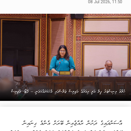
08 Jul 2026, 11:50
ހެލްތު މިނިސްޓަރު ގީލާ އަލީ މިއަދުގެ މަޖިލިސް ޖަލްސާގައި ވާހަކަދައްކަވަނީ -- ފޮޓޯ: މަޖިލިސް
އާސަންދައިގެ ދަށުން ރާއްޖެއިން ބޭރަށް އެންމެ ގިނައިން