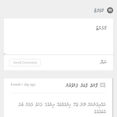
comment
ކޮމެންޓް
Send Comment
comment
ފޫނެތް ފާޔަށް ފެންފުރުން
4 week 1 day ago
ރައްޔިތުންނަށް ދޭން ޖެހޭ ޚިދުމަތްތައް ދިނުމުގަ ފަހަތު ފަޔަށް ބުރަ
އެބަވެއެވެ