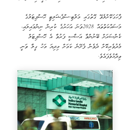
ފާހަގަކޮށްލެވޭ ގޮތުގައި މަލްޓި-ސްޕެޝަލިޓީ ހޮސްޕިޓަލުގެ
މަސައްކަތްތައް 2028ވަނަ އަހަރުގެ ކުރިން ނިންމައިލައި،
ކެންސަރަށް ބޭނުންވާ އަސާސީ ފަރުވާ އެ ހޮސްޕިޓަލް
މެދުވެރިކޮށް ދެވެން ފެށޭނެ ކަމަށް މިދިޔަ މަހު ގީލާ ވަނީ
ވިދާޅުވެފައެވެ.