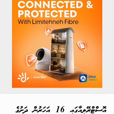
އޮސްޓްރޭލިއާގައި 16 އަހަރުން ދަށުގެ