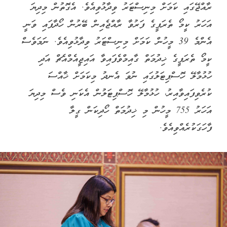
ރާއްޖޭގައި ކަމަށް މިނިސްޓަރު ވިދާޅުވިއެވެ. އެގޮތުން މިދިޔަ
އަހަރު ކީމޯ ތެރަޕީގެ ފަރުވާ ރާއްޖެއިން ބޭރުން ހޯދާފައި ވަނީ
އެންމެ 39 މީހުން ކަމަށް މިނިސްޓަރު ވިދާޅުވިއެވެ. ނަމަވެސް
ކީމޯ ތެރަޕީގެ ޚިދުމަތް ގާއިމްވެފައިވާ އައިޖީއެމްއެޗް އަދި
ހުޅުމާލޭ ހޮސްޕިޓަލުގައި ނުވަ އެނދު މިކަމަށް ޚާއްސަ
ކުރެވިފައިވާއިރު، ހުޅުމާލޭ ހޮސްޕިޓަލުން އެކަނި ވެސް މިދިޔަ
އަހަރު 755 މީހުން މި ޚިދުމަތް ހޯދިކަން ގީލާ
ފާހަގަކުރެއްވިއެވެ.