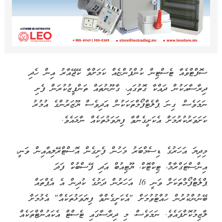
ސޮފްޓްވެއާ ޓެސްޓިން ކުންފުންޏެއް ކަމަށްވާ ކޭޖޭއާރު އިން ހެދި
ދިރާސާއަކުން ދައްކާ ގޮތުގައި، ގާނޫނުތައް ތަންފީޒުކުރަން ފެށި
ނަމަވެސް، ގިނަ ޕްލެޓްފޯމްތަކަކުން އަދިވެސް ޔޫޒަރުންގެ އުމުރު
ކަށަވަރުކުރުމަށް އެކަށީގެންވާ ފިޔަވަޅުތަކެއް ނާޅައެވެ.
މިދިޔަ އަހަރުގެ ޑިސެމްބަރު މަހުން ފެށިގެން އޮސްޓްރޭލިއާއިން ވަނީ،
އިންސްޓަގްރާމް، ޓިކްޓޮކް، ޔޫޓިއުބް އަދި ފޭސްބުކް ފަދަ
ޕްލެޓްފޯމްތަކަށް ވަނީ 16 އަހަރުން ދަށުގެ ކުދިން އެ އެޕްތައް
ބޭނުންކުރުން ހުއްޓުވުމަށް "އެކަށީގެންވާ ފިޔަވަޅުތަކެއް" އެޅުމަށް
ލާޒިމުކޮށްފައެވެ. ނަމަވެސް، މި ދިރާސާގައި ޓެސްޓް އެކައުންޓްތަކެއް