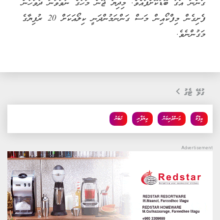
ގަންނަ އަގު ބޮޑުކޮށްފައެވެ. މިދިޔަ ޖޫން މަހުގެ ނުވަވަނަ ދުވަހުން
ފެށިގެން މިފްކޯއިން މަސް ގަންނަމުންދަނީ ކިލޯއަކަށް 20 ރުފިޔާގެ
މަގުންނެވެ.
ގުޅޭ ޓެގު
މިފްކޯ
މަސްވެރިކަން
ވިޔަފާރި
ޚަބަރު