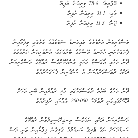
އޭޕްރީލް: 78.8 މިލިއަން ރުފިޔާ
މެއި: 31.1 މިލިއަން ރުފިޔާ
ޖޫން: 11.3 މިލިއަން ރުފިޔާ
މަސްވެރިކަން ދަށްވުމުގެ މައިގަނޑު ސަބަބެއްގެ ގޮތުގައި މިފްކޯއިން
ފާހަގަކުރަނީ ހުޅަނގު މޫސުމުގެ ބާރުގަދަވެ، އެންވެރިކަން ދަށްވުމެވެ.
ޖޫން މަހާއި އޯގަސްޓު މަހަކީ އާންމުކޮށްވެސް ރާއްޖޭގެ މަސްވެރިކަން
ދަށްވާ ދުވަސްވަރެއްކަން އެ ކުންފުނިން ފާހަގަކުރެއެވެ.
ޖޫން މަހުގެ ބައެއް ދުވަސްތަކުގައި މުޅި ރާއްޖެއިން ބޭނި މަހަށް
ދޫކޮށްފައިވަނީ ދުވާލަކު 200,000 އެއްހައި ރުފިޔާއެވެ.
މަސްވެރިކަން ދަށްވި ނަމަވެސް، އިނގިރޭސިވިލާތުން ރާއްޖޭގެ
ކަނޑުމަހަށް ނަގާ ޓެރިފް ކަނޑާލުމާ ގުޅިގެން މިފްކޯއިން ވަނީ މަސް