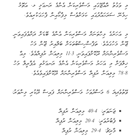
މި ވަގުތު ރާއްޖޭގައި މަސްވެރިކަން އެންމެ ރަނގަޅީ ޅ. އަތޮޅު
ހިމެނޭ ސަރަހައްދުގައި ކަމަށްވެސް މިފްކޯއިން ފާހަގަކުރިއެވެ.
މި އަހަރުގެ މިހާތަނަށް މަސްވެރިކަން އެންމެ ބޮޑަށް ދަށްވެފައިވަނީ
ޖޫން މަހުގައެވެ. ތަފާސްހިސާބުތަކަށް ބަލާއިރު ޖޫން މަހު
މަސްވެރިންނަށް ދޫކޮށްފައިވަނީ 11.3 މިލިއަން ރުފިޔާއެވެ. މިއާ
ޚިލާފަށް މި އަހަރު މަސްވެރިކަން އެންމެ ރަނގަޅުވި އެޕްރީލް މަހު
78.8 މިލިއަން ރުފިޔާ މަސްވެރިންނަށް ދޫކޮށްފައިވެއެވެ.
ވޭތުވެދިޔަ 6 މަސްދުވަހު މަސްވެރިންނަށް ފައިސާ ދޫކުރި މިންވަރު:
ޖަނަވަރީ: 40.4 މިލިއަން ރުފިޔާ
ފެބުރުވަރީ: 20.4 މިލިއަން ރުފިޔާ
މާރިޗު: 29.4 މިލިއަން ރުފިޔާ