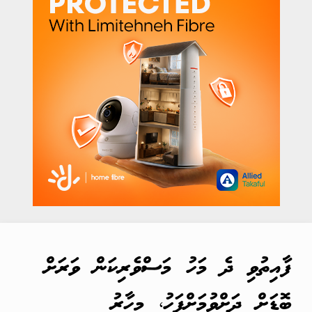
ފާއިތުވި ދެ މަހު މަސްވެރިކަން ވަރަށް
ބޮޑަށް ދަށްވުމަށްފަހު، މިހާރު