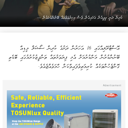
ކުދިން ދަނީ ވީޕީއެން އަޅައިގެން ވެސް މިޚިދުމަތްތައް ބޭނުންކުރަމުން ---
އޮސްޓްރޭލިއާގައި 16 އަހަރުން ދަށުގެ ކުދިން ސޯޝަލް މީޑިއާ
ބޭނުންކުރުން މަނާކުރުމަށް އެޅި ފިޔަވަޅުތައް ތަންފީޒުކުރުމުގައި ބޮޑެތި
ގޮންޖެހުންތަކެއް ކުރިމަތިވެފައިވާކަން ހާމަވެއްޖެއެވެ.