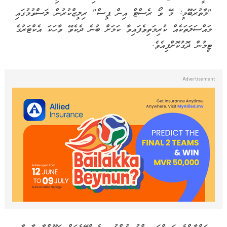
"މާތުރަބޫމީ: މޭ ވޯ ރެސްޓް އިން ޕީސް" ރިލީޒްކުރުން ލަސްވުމުގައި
މައްސަލަތަކެއް ކުރިމަތިވެފައިވާ ކަމަށް ބުނެ ދެކެވޭ ވާހަކަ އެކްޓަރުގެ
ޓީމުން ދޮގުކޮށްފިއެވެ.