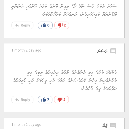
ސަހަލު އެކަކު ވެސް ނެތޭ ދޯ؟ މިއިން ކޮންމެ ކަމެއް ކޮށްފައި ހުންނާނީ
ބޮޑުންނަށް ބައިއަޅައިގެން. ރަނގަޅަށް ބަލާހޯދާލަބަލަ.
reply
thumb_up
thumb_down
Reply
6
2
comment
ހަސަނަ
1 month 2 day ago
ފުޓްބޯޅަ ކުޅެފަ ތިބި އެންމެންގެ ލޯތްބާ އިހްތިރާމް ލިބިފަ ތިބި
ކުޅުންތެރިން މިހެން ކޮރަޕްޞަންގެ ދަލުގަ ޖެހި މީހަކަށް ހެދި ކުޅިވަރުގެ
ހަތުރަކަށް ވީމަ ގޯހެއްނު.
reply
thumb_up
thumb_down
Reply
7
2
comment
ޖެރާ
1 month 2 day ago