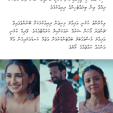
ދިމާވާ ތިން ބީރައްޓެހިންގެ ދިރިއުޅުމެވެ.
ވިކްރާންތު ކުޅެނީ އަމިއްލަ މިނިވަން ދިރިއުޅުމަކަށް ބޭނުންވެފައިވާ
ޗަންދަރު މޯހަން ޝަރުމާ ނަމަކަށްކިޔާ ކެރެކްޓާއެކެވެ. ވޭދިކާ ކުޅެނީ
އަމިއްލަ މުސްތަގުބަލު ބައްޓަންކުރުމަށް އަޒުމް ކަނޑައަޅައިގެން އުޅޭ
އަންހެއް ކުއްޖެއްގެ ރޯލެވެ.