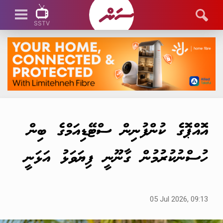
SSTV
SSTV LIVE
އޮއްޕޮގެ ކުންފުނިން ސްޓޭޑިއަމްގެ ބިން
ހުސްނުކުރުމުން ގާނޫނީ ފިޔަވަޅު އަޅަނީ
05 Jul 2026, 09:13