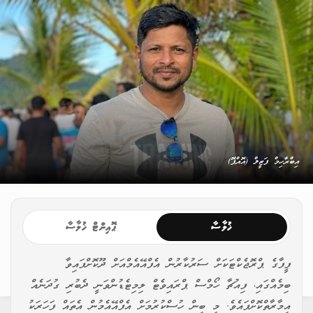
އިބްރާހިމް ފަޒީލް (އޮއްޕޮ)
ޚުލާސާ
ޕޮއިންޓް ޚުލާސާ
ފީފާގެ ޕްރޮޖެކްޓަކަށް ސަރުކާރުން އެފްއޭއެމްއަށް ދޫކޮށްފައިވާ
ބިމެއްގައި، ފިއުޗާ ހޯމްސް ޕްރައިވެޓް ލިމިޓެޑުންވަނީ ދެބުރި ގުދަނެއް
އިމާރާތްކޮށްފައެވެ. މި ބިން ހުސްކުރުމަށް އެފްއޭއެމުން އެތައް ފަހަރަކު