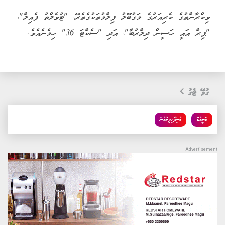
ވިކްރާންތުގެ ކެރިއަރުގެ މަގުބޫލު ފިލްމުތަކުގެތެރޭ، "ޓުވެލްތު ފެއިލް"،
"ޕިރް އައީ ހަސީން ދިލްރުބާ"، އަދި "ސެކްޓަ 36" ހިމެނެއެވެ.
ގުޅޭ ޓެގު
ބޮލީވުޑް
މުނިފޫހިފިލުވުން