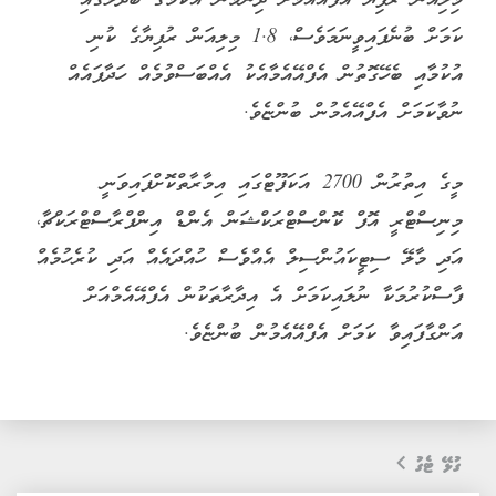
ކަމަށް ބުނެފައިވީނަމަވެސް، 1.8 މިލިއަން ރުފިޔާގެ ކުނި
އުކުމާއި ބެހޭގޮތުން އެފްއޭއެމާއެކު އެއްބަސްވުމެއް ހަދާފައެއް
ނުވާކަމަށް އެފްއޭއެމުން ބުންޏެވެ.
މީގެ އިތުރުން 2700 އަކަފޫޓްގައި އިމާރާތްކޮށްފައިވަނީ
މިނިސްޓްރީ އޮފް ކޮންސްޓްރަކްޝަން އެންޑް އިންފްރާސްޓްރަކްޗާ،
އަދި މާލޭ ސިޓީކައުންސިލް އެއްވެސް ހުއްދައެއް އަދި ކުރެހުމެއް
ފާސްކުރުމަކާ ނުލައިކަމަށް އެ އިދާރާތަކުން އެފްއޭއެމްއަށް
އަންގާފައިވާ ކަމަށް އެފްއޭއެމުން ބުންޏެވެ.
ގުޅޭ ޓެގު