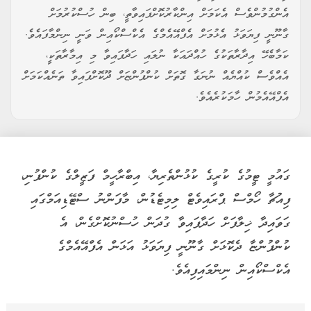
އެންގުމުންވެސް އެކަމަށް އިންކާރުކޮށްފައިވާތީ، ބިން ހުސްކުރުމަށް
ގާނޫނީ ފިޔަވަޅު އެޅުމަށް އެފްއޭއެމްގެ އެކްސްކޯއިން ވަނީ ނިންމާފައެވެ.
ކަމާބެހޭ އިދާރާތަކުގެ ހުއްދައަކާ ނުލައި ހަދާފައިވާ މި އިމާރާތަކީ،
އެއްވެސް ކުއްޔެއް ނުނަގާ ގޮތަށް ކުންފުންޏަށް ދޫކޮށްފައިވާ ތަނެއްކަމަށް
އެފްއޭއެމުން ހާމަކުރެއެވެ.
ގައުމީ ޓީމުގެ ކުރީގެ ކުޅުންތެރިޔާ، އިބްރާހީމް ފަޒީލްގެ ކުންފުނި،
ފިއުޗާ ހޯމްސް ޕްރައިވެޓް ލިމިޓެޑުން، މާފަންނު ސްޓޭޑިއަމްގައި
ގަވައިދާ ޚިލާފަށް ހަދާފައިވާ ގުދަން ހުސްނުކޮށްގެން، އެ
ކުންފުންޏާ ދެކޮޅަށް ގާނޫނީ ފިޔަވަޅު އަޅަން އެފްއޭއެމްގެ
އެކްސްކޯއިން ނިންމައިފިއެވެ.