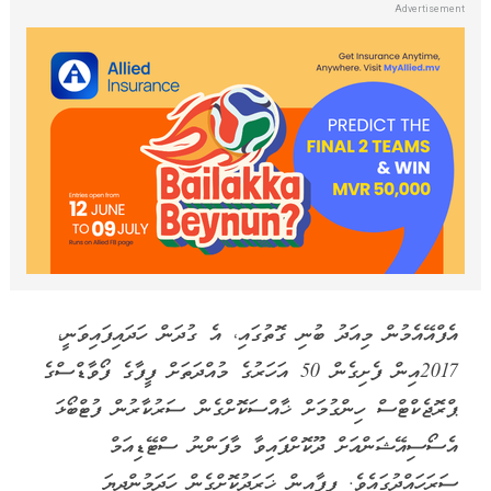
އެފްއޭއެމުން މިއަދު ބުނި ގޮތުގައި، އެ ގުދަން ހަދައިފައިވަނީ،
2017އިން ފެށިގެން 50 އަހަރުގެ މުއްދަތަށް ފީފާގެ ފޯވާޑްސްގެ
ޕްރޮޖެކްޓްސް ހިންގުމަށް ޚާއްސަކޮށްގެން ސަރުކާރުން ފުޓްބޯޅަ
އެސޯސިއޭޝަންއަށް ދޫކޮށްފައިވާ މާފަންނު ސްޓޭޑިއަމް
ސަރަހައްދުގައެވެ. ފީފާއިން ޚަރަދުކޮށްގެން ހަދަމުންދިޔަ