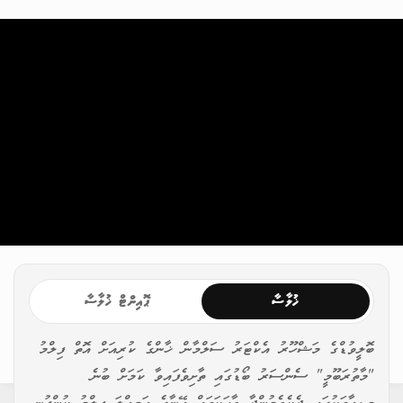
ޚުލާސާ
ޕޮއިންޓް ޚުލާސާ
ބޮލީވުޑްގެ މަޝްހޫރު އެކްޓަރު ސަލްމާން ޚާންގެ ކުރިއަށް އޮތް ފިލްމު
"މާތުރަބޫމީ" ސެންސަރު ބޯޑުގައި ތާށިވެފައިވާ ކަމަށް ބުނެ