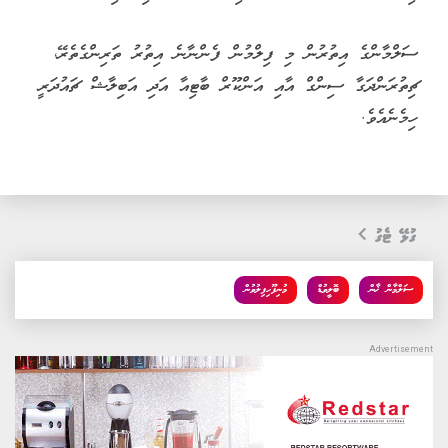
ސަލްމާންގެ އިތުރުން މި ފިލްމުން ފެންނާނެ އިތުރު ތަރިންގެތެރޭ،
ޗިތުރަންދަގާ ސިންގް އާއި އަންކޫރް ބާޓިއާ އަދި އަބިލާޝް ޗައުދަރީ
ހިމެނެއެވެ.
ގުޅޭ ޓެގު
ސަލްމާން ޚާން
ބޮލީވުޑް
މުނިފޫހިފިލުވުން