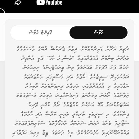
ޚުލާސާ
ޕޮއިންޓް ޚުލާސާ
ރުޗީރު އަރޫން ޑައިރެކްޓްކޮށް، ދިވްޔާ ޕްރަކާޝް ދުބޭގެ ވާހަކައެއްގެ
މައްޗަށް ބިނާކޮށް އުފައްދާފައިވާ "މުސާފިރު ކެފޭ" އަކީ އުންމީދު
ނުކުރާ ފަދަ ގޮތަކަށް ބައްދަލުވާ ތިން ބީރައްޓެހިންގެ ދިރިއުޅުން
ދައްކުވައިދޭ ސީރީޒެކެވެ. ބޯޕާލް އަދި މަސޫރީގައި މަންޒަރުތައް
ނަގާފައިވާ މި އުފެއްދުމުގައި، އަމިއްލަ މިނިވަންކަމަށް ލޯބިކުރާ
ޒުވާނެއްގެ ރޯލުން ވިކްރާންތު ފެނިގެންދާއިރު، އަމިއްލަ މުސްތަގުބަލު
ބައްޓަންކުރަން އުޅޭ އަންހެން ކުއްޖެއްގެ ރޯލު ކުޅެނީ ވޭދިކާ
ޕިންޓޯއެވެ. މި ސީރީޒަކީ ޓެރިބްލީ ޓައިނީ ޓޭލްސް އަދި ހޯމްމޭޑް
ސްޓޯރީޒް ބެނާގެ ދަށުން، ޝަރަންޔާ ރާޖްގޯޕާލްގެ ސްކްރީންޕްލޭއަކަށް
ތައްޔާރުކޮށްފައިވާ އުފެއްދުމެކެވެ. މީގެ ފުރަތަމަ ޓީޒާ މިދިޔަ ހަފުތާގައި