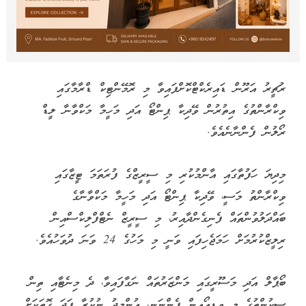
ރުޗީރު އަރޫން ޑައިރެކްޓްކޮށްފައިވާ މި ރޮމޭންޓިކް ޑްރާމާގައި
ވިކްރާންތުގެ އިތުރުން ވޭދިކާ ޕިންޓޯ އަދި މަހީމާ މަކްވާނާ ލީޑް
ރޯލުން ފެންނާނެއެވެ.
މިދިޔަ ހަފުތާގައި އާންމުކުރި މި ސީރީޒްގެ ފުރަތަމަ ޓީޒާގައި
ވިކްރާންތު މަސީ، ވޭދިކާ ޕިންޓޯ އަދި މަހީމާ މަކްވާނާގެ
ބައްދަލުވުންތައް ފެނިގެންދާއިރު، މި ސީރީޒް ނެޓްފްލިކްސްއިން
ރިލީޒްކުރުމަށް ހަމަޖެހިފައި ވަނީ މި މަހުގެ 24 ވަނަ ދުވަހުއެވެ.
ބޯޕާލް އަދި މަސޫރީގައި މަންޒަރުތައް ނަގާފައިވާ، ދެ މިނެޓާއި ތިން
ސިކުންތުގެ މި ވީޑިއޯއިން ފެންނަނީ، އުންމީދު ނުކުރާ ފަދަ ގޮތަކަށް