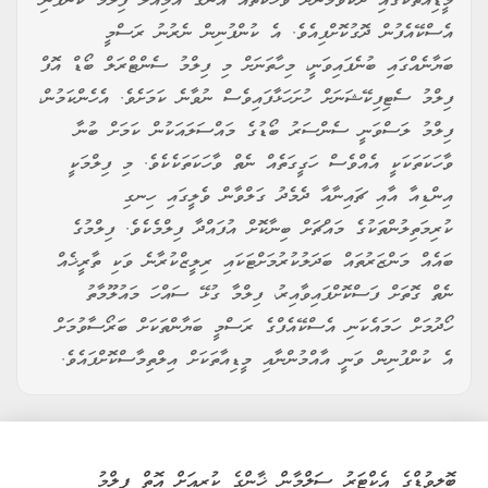
މީޑިއާތަކުގައި ދެކެވެމުންދާ ވާހަކަތައް އޭނާގެ އަމިއްލަ ފިލްމު ކުންފުނި
އެސްކޭއެފުން ދޮގުކޮށްފިއެވެ. އެ ކުންފުނިން ނެރުނު ރަސްމީ
ބަޔާނެއްގައި ބުނެފައިވަނީ، މިހާތަނަށް މި ފިލްމު ސެންޓްރަލް ބޯޑް އޮފް
ފިލްމު ސެޓިފިކޭޝަނަށް ހުށަހަޅާފައިވެސް ނުވާނެ ކަމަށެވެ. އެހެންކަމުން،
ފިލްމު ލަސްވަނީ ސެންސަރު ބޯޑުގެ މައްސަލައަކުން ކަމަށް ބުނާ
ވާހަކަތަކަކީ އެއްވެސް ހަގީގަތެއް ނެތް ވާހަކަތަކެކެވެ. މި ފިލްމަކީ
އިންޑިއާ އާއި ޗައިނާއާ ދެމެދު ގަލްވާން ވެލީގައި ހިނގި
ކުރިމަތިލުންތަކުގެ މައްޗަށް ބިނާކޮށް އުފައްދާ ފިލްމެކެވެ. ފިލްމުގެ
ބައެއް މަންޒަރުތައް ބަދަލުކުރުމަށްޓަކައި ރިލީޒްކުރާނެ ވަކި ތާރީޚެއް
ނެތް ގޮތަށް ފަސްކޮށްފައިވާއިރު، ފިލްމާ ގުޅޭ ސައްހަ މައުލޫމާތު
ހޯދުމަށް ހަމައެކަނި އެސްކޭއެފްގެ ރަސްމީ ބަޔާންތަކަށް ބަރޯސާވުމަށް
އެ ކުންފުނިން ވަނީ އާއްމުންނާއި މީޑިއާތަކަށް އިލްތިމާސްކޮށްފައެވެ.
ބޮލީވުޑްގެ އެކްޓަރު ސަލްމާން ޚާންގެ ކުރިއަށް އޮތް ފިލްމު