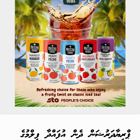
ޕްރިޔާދަރުޝަން ދެން އުފައްދާ ފިލްމުގެ