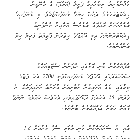
ކުޅުންތެރިޔާ، އިބްރާހީމް ފަޒީލް (އޮއްޕޮ) ގެ މެނޭޖިން
ޑިރެކްޓަރުކަމުގެ ދަށުން ހިންގާ ކުންފުންޏެކެވެ. މި ކުންފުނީގެ
އެޑްރެހަކަށް އޮއްޕޮގެ އެޑްރެސް އޮތްއިރު ކުންފުނީގެ
ޑިރެކްޓަރުންނަށް ތިބީ އޮއްޕޮގެ އިތުރުން ފާތިމަތު ފަޒީލާ ކިޔާ
އަންހެނެކެވެ.
އެފްއޭއެމުން ބުނި ގޮތުގައި މާފަންނު ސްޓޭޑިއަމްގެ
ސަރަހައްދުގައި އޮއްޕޮގެ ކުންފުނިންވަނީ 2700 އަކަ ފޫޓްގެ
ބިމުގައި، ޑެގް އަޅައިގެން ދެބުރިއަށް ގުދަނެއް ހަދައިފައެވެ. އެ
ގުދަން، 25 އަހަރަށް ދޫކޮށްފައިވަނީ އެއްވެސް ކުއްޔެއް ނުނަގާ
ގޮތަށް ކަމަށް އެފްއޭއެމުން ބުންޏެވެ.
އެއީ، އެ ސަރަހައްދުން ކުނި އުކައި ސާފު ކުރުމަށް 1.8
މިލިއަން ރުފިޔާ އެފްއޭއެމަށް ދިނުމުން އެކަމުގެ ބަދަލުގައި