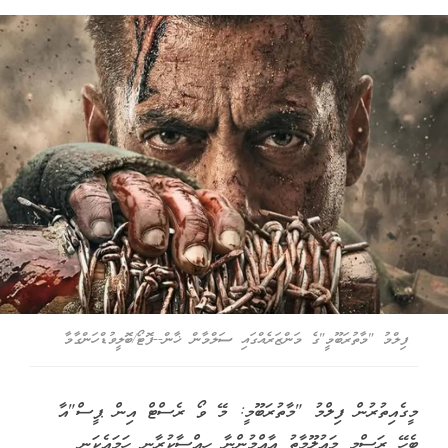
ފިލްމު "މާތުރަބޫމީ"ގެ މަންޒަރެއްގައި ސަލްމާން ޚާން--ފޮޓޯ/ބޮލީވުޑްހަންގާމާ
މީގެއިތުރުން ފިލްމު "މާތުރަބޫމީ: މޭ ވޯ ރެސްޓް އިން ޕީސް"އާ
ބެހޭ ރަސްމީ މައުލޫމާތު އާއްމުންނާ ހިއްސާކުރާނީ ހަމައެކަނި