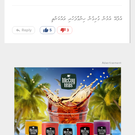
އެފްއޭ އެމުން ގުޅިގެން ހިންގާފަހުރި ވައްކަންތީ
reply
thumb_up
thumb_down
Reply
5
3