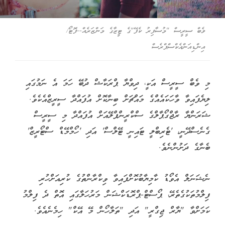
ވެބް ސީރީސް "މުސާފިރު ކެފޭ"ގެ ޓީޒާގެ މަންޒަރެއް--ފޮޓޯ/
އިންޑިއަންއެކްސްޕްރެސް
މި ވެބް ސީރީސް އަކީ، ދިވްޔާ ޕްރަކާޝް ދުބޭ ހަމަ އެ ނަމުގައި
ލިޔެފައިވާ ވާހަކައެއްގެ މައްޗަށް ބިނާކޮށް އުފައްދާ ސީރީޒްއެކެވެ.
ޝަރަންޔާ ރާޖްގޯޕާލްގެ ސްކްރީންޕްލޭއަށް އުފައްދާ މި ސީރީސް
ގެނެސްދޭނީ، 'ޓެރިބްލީ ޓައިނީ ޓޭލްސް' އަދި 'ހޯމްމޭޑް ސްޓޯރީޒް'
ބެނާގެ ދަށުންނެވެ.
ނެޝަނަލް އެވޯޑު ކާމިޔާބުކޮށްފައިވާ ވިކްރާންތުގެ ކުރިއަށްހުރި
ފިލްމުތަކުގެތެރޭ، ޕޯސްޓް-ޕްރޮޑަކްޝަން މަރުހަލާގައި އޮތް ދެ ފިލްމު
ކަމަށްވާ "ޔާރް ޖިގްރީ" އަދި "ތަލާހޯން މޭ އޭކް" ހިމެނެއެވެ.