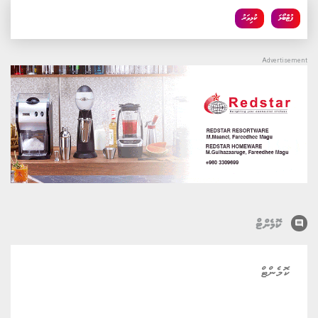
ފުޓްބޯޅަ
ކުޅިވަރު
comment
ކޮމެންޓް