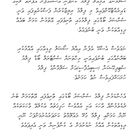
ސަލްމާންގެ އަމިއްލަ ފިލްމު ކުންފުނި އެސްކޭއެފަށް އަޕޫރްވާ ލާކިއާ
ޑައިރެކްޓްކޮށްފައިވާ މި ފިލްމު ރިލީޒްކުރުން ފަސްކުރެވިފައި ވަނީ
ސެންސަރު ބޯޑްގައި ފިލްމުގައި ތާށިވެފައި އޮތުމުން ކަމަށް ބައެއް
މީޑިއާތަކުން ވަނީ ބުނެފައެވެ.
ނަމަވެސް އެސްކޭ އެފުން އިއްޔެ ސޯޝަލް މީޑިއާގައި އާއްމުކުރި
ބަޔާނެއްގައި ބުނެފައިވަނީ، މިހާތަނަށް ސެންޓްރަލް ބޯޑް ފިލްމު
ސެޓިފިކޭޝަން (ސީބީއެފްސީ)އަށް ސަލްމާންގެ ފިލްމު
ހުށަހަޅާފައިވެސް ނުވާ ކަމަށެވެ.
އެހެންކަމުން ފިލްމު ސެންސަރު ބޯޑުގައި ތާށިވެފައި އޮތްކަމަށް ބުނެ
ދެކެވެމުންދާ ވާހަކަ އަކީ އެއްވެސް ހަގީގަތެއް އެކުލެވޭ ވާހަކަތަކެއް
ނޫން ކަމަށާއި ފިލްމާ ގުޅޭ މައުލޫމާތު ކަށަވަރުކުރުމަށްފަހު ނޫނީ
މީޑިއާތަކުން އާއްމު ނުކުރުމަށް އެ ކުންފުނިން ވަނީ އެދިފައެވެ.