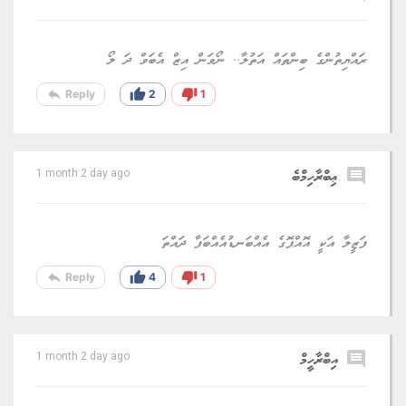
ރައްޔިތުންގެ ބިންތައް އަތުލާ.. ނޯވަން އިޒް އެބަވް ދަ ލޯ
reply
thumb_up
thumb_down
Reply
2
1
comment
ޢިބްރާހިމްބެ
1 month 2 day ago
ފަޒީލާ އަކީ އޮއްޕޮގެ އެއްބަނޑުއެއްބަފާ ދައްތަ
reply
thumb_up
thumb_down
Reply
4
1
comment
އިބްރާހީމް
1 month 2 day ago