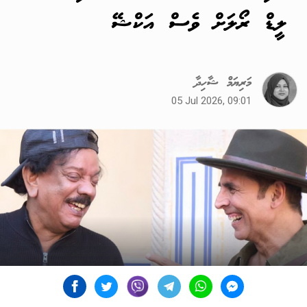
ލީޑް ރޯލަށް ވެސް އަކްޝޭ
މަރިޔަމް ޝާހިދާ
05 Jul 2026, 09:01
ބޮލީވުޑްގެ އެކްޓަރު އަކްޝޭ ކުމާރު، ޑައިރެކްޓަރު ޕްރިޔާދަރުޝަންއާ އެކު--ފޮޓޯ/މިޑްޑޭ