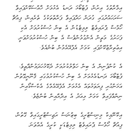
އިމާރާތުގެ އިރުން، ފުޓްބޯޅަ ދަނޑު އެޅުމަށް ޚާއްސަކޮށްފައިވާ
ސަރަހައްދުގައި ގުދަން ހަދާފައިވާ ފަރާތްތަކުގެ ތެރެއިން، ފިއުޗާ
ހޯމްސް ޕްރައިވެޓް ލިމިޓެޑުން އެ ބިން ހުސްކުރުމަށް އެކި
ފަހަރުގެ މަތީން އެންގުމުންވެސް އެ ބިން ހުސްކުރުމަށްވަނީ
އިޢުތިރާޒްކޮށްފައި ކަމަށް އެފްއޭއެމުން ބުނެއެވެ.
އެ ކުންފުނިން އެ ބިން ހަވާލުކުރުމަށް ދެކޮޅުހަދަމުންދާތީވެ،
ފުޓްބޯޅަ ދަނޑުއެޅުމަށް އެ ބިން ހުސްކުރުމުގައި ޤާނޫނީގޮތުން
އަޅަންހުރި ފިޔަވަޅުތައް އެޅުމަށް އެފްއޭއެމްގެ އެކްސްކޯއިން
ނިންމާފައިވާ ކަމަށް މިއަދު އެ އިދާރާއިން ބުންޏެވެ.
އިކޮނޮމިކް މިނިސްޓްރީގެ ބިޒްނަސް ރަޖިސްޓްރީގައިވާ ގޮތުން،
ފިއުޗާ ހޯމްސް ޕްރައިވެޓް ލިމިޓެޑަކީ ކުރީގެ އެއްވަނަ