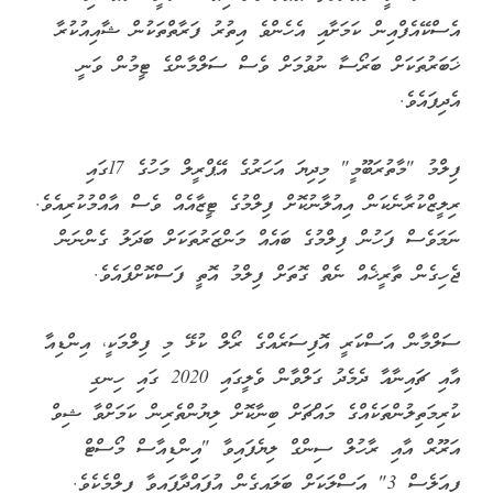
އެސްކޭއެފްއިން ކަމަށާއި އެހެންވެ އިތުރު ފަރާތްތަކުން ޝާއިއުކުރާ
ޚަބަރުތަކަށް ބަރޯސާ ނުވުމަށް ވެސް ސަލްމާންގެ ޓީމުން ވަނީ
އެދިފައެވެ.
ފިލްމު "މާތުރަބޫމީ" މިދިޔަ އަހަރުގެ އޭޕްރީލް މަހުގެ 17ގައި
ރިލީޒްކުރާނެކަން އިއުލާނުކޮށް ފިލްމުގެ ޓީޒާއެއް ވެސް އާއްމުކުރިއެވެ.
ނަމަވެސް ފަހުން ފިލްމުގެ ބައެއް މަންޒަރުތަކަށް ބަދަލު ގެންނަން
ޖެހިގެން ތާރީޚެއް ނެތް ގޮތަށް ފިލްމު އޮތީ ފަސްކޮށްފައެވެ.
ސަލްމާން އަސްކަރީ އޮފިސަރެއްގެ ރޯލް ކުޅޭ މި ފިލްމަކީ، އިންޑިއާ
އާއި ޗައިނާއާ ދެމެދު ގަލްވާން ވެލީގައި 2020 ގައި ހިނގި
ކުރިމަތިލުންތަކެއްގެ މައްޗަށް ބިނާކޮށް ލިޔުންތެރިން ކަމަށްވާ ޝިވް
އަރޫރް އާއި ރާހުލް ސިންގް ލިޔެފައިވާ "އިިންޑިއާސް މޯސްޓް
ފިއަލެސް 3" އަސްލަކަށް ބަލައިގެން އުފައްދާފައިވާ ފިލްމެކެވެ.