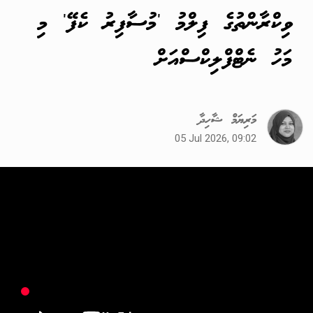
ވިކްރާންތުގެ ފިލްމު 'މުސާފިރު ކެފޭ' މި
މަހު ނެޓްފްލިކްސްއަށް
މަރިޔަމް ޝާހިދާ
05 Jul 2026, 09:02