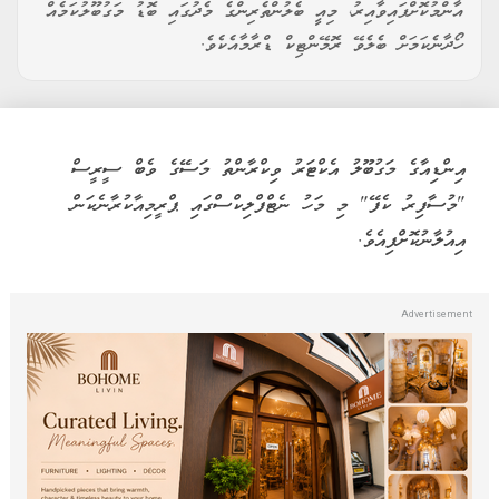
އާންމުކޮށްފައިވާއިރު، މިއީ ބެލުންތެރިންގެ މެދުގައި ބޮޑު މަގުބޫލުކަމެއް
ހޯދާނެކަމަށް ބެލެވޭ ރޮމޭންޓިކް ޑްރާމާއެކެވެ.
އިންޑިއާގެ މަގުބޫލު އެކްޓަރު ވިކްރާންތު މަސޭގެ ވެބް ސީރީސް
"މުސާފިރު ކެފޭ" މި މަހު ނެޓްފްލިކްސްގައި ޕްރީމިއާކުރާނެކަން
އިއުލާނުކޮށްފިއެވެ.