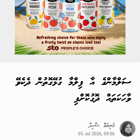
ސަލްމާންގެ އާ ފިލްމާ ގުޅޭގޮތުން ދެކެވޭ
ވާހަކަތައް ދޮގުކޮށްފި
މަރިޔަމް ޝާހިދާ
05 Jul 2026, 09:06