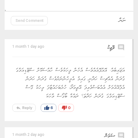
Send Comment
comment
ލޮޖިކު
1 month 1 day ago
އަޖައިބެއް. އޮއްޕޮއެއްވެސް އެހެން މީހަކުވެސް ހާއްސަކޮށް ސްޓޭޑިއަމްގަ
ގުދަނާ އެއްޗިސް ހަދާނީ ގައިމު އެމީހުންނަށްވެސް ގުދަން ހަދަން
އެފްއޭއެމަށް އެއްބަސްވެވިފަ އޮތީމަދޯ، ހުރެބަހައްޓާފަ މީހަކު ގޮސް
ސްޓޭޑިއަމްގަ ގުދަން ހަދާތަ؟ ދައްކާ ބޯގޯސް ވާހަކަ
reply
thumb_up
thumb_down
Reply
6
0
comment
ސަމަން
1 month 2 day ago