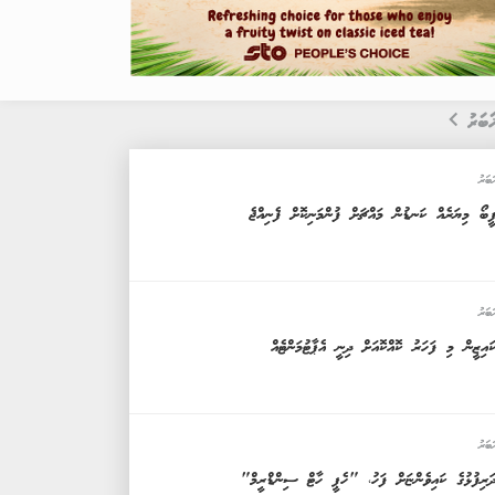
ަބަރު
ަބަރު
ީބޯ މިޔަރެއް ކަނޑުން މައްޗަށް ފުންމަނިކޮށް ފެނިއްޖެ
ަބަރު
ައިޒީން މި ފަހަރު ކޮއްކޮއަށް ދިނީ އެޕާޓުމަންޓެއް
ަބަރު
ަރިފުޅުގެ ކައިވެންޏަށް ފަހު، "ހެޕީ ހާޓް ސިންޑްރީމް"