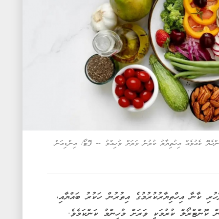
ންހެޔޮ ކެއުމެއް އިހުތިޔާރު ކުރުން ވަރަށް މުހިއްމު -- ފޮޓޯ/ އިންޑިއަން
ހުރި ކާނާ އިހްތިޔާރުކުރުމުގެ އިތުރުން ހަކުރު ބައްޔާއި،
ް ކޮންޓްރޯލް ކުރުމަކީ ވަރަށް މުހިންމު ކަންކަމެވެ.