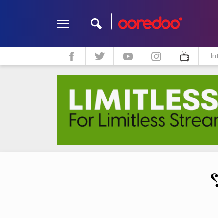
In
ދީން
ކޮލަމް
މަލްޓިމީޑިއާ
؟