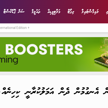
ި
ލައިފްސްޓައިލް
ރިޕޯޓް
މަލްޓިމީޑިއާ
ތައުލީމް
ސަން ޕޮޑްކާސްޓް
ternational Edition +
ނިޔެ
ވާހަކަ
ވިޔަފާރި
ލައިފްސްޓައިލް
ން އެނގުމުން ދެން އަމަލުކުރާނީ ކިހިނެއް