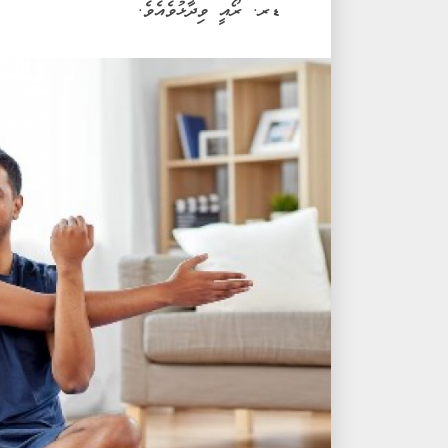
ޑރ. ރޯއީ ވިދާޅުވެއެވެ.