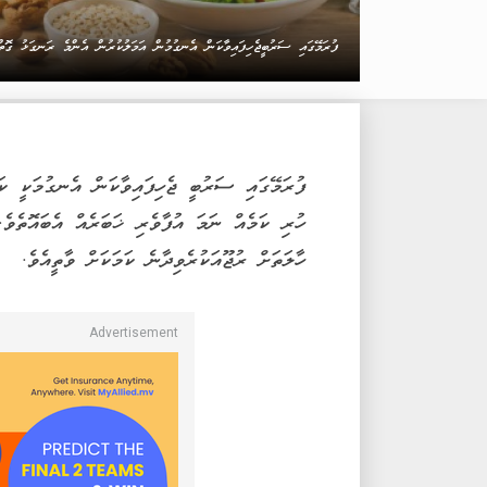
ފުރަމޭގައި ސަރުބީޖެހިފައިވާކަން އެނގުމުން އަމަލުކުރުން އެންމެ ރަނގަޅު ގޮތް
ފުރަމޭގައި ސަރުބީ ޖެހިފައިވާކަން އެނގުމަކީ ކަ
ހުރި ކަމެއް ނަމަ އުފާވެރި ޚަބަރެއް އެބައޮތެވެ
ހާލަތަށް ރުޖޫއަކުރެވިދާނެ ކަމަކަށް ވާތީއެވެ.