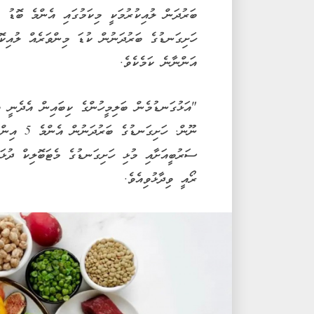
ބަރުދަން ލުއިކުރުމަކީ މިކަމުގައި އެންމެ ބޮޑު ކ
ހަށިގަނޑުގެ ބަރުދަނުން ކުޑަ މިންވަރެއް ލުއިކޮށ
އަންނާނެ ކަމެކެވެ.
"އަޅުގަނޑުމެން ބަލިމީހުންގެ ކިބައިން އެދެނީ އެ
ސަރުބީއަށާއި މުޅި ހަށިގަނޑުގެ މެޓަބޮލިކް ދުޅަ
ރޯއީ ވިދާޅުވިއެވެ.