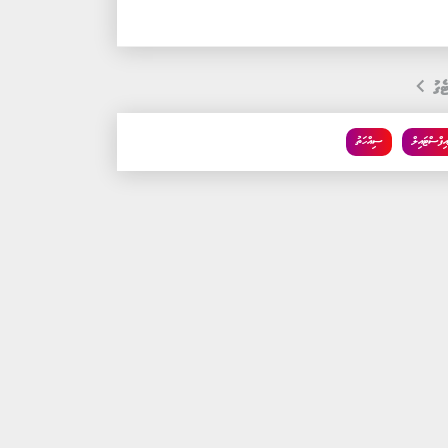
ެގު
އިފްސްޓައިލް
ސިއްހަތު