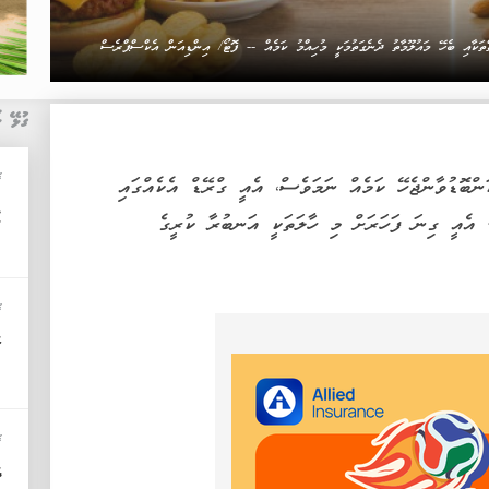
ތަކާއި ބެހޭ މައުލޫމާތު ދެނެގަތުމަކީ މުހިއްމު ކަމެއް -- ފޮޓޯ/ އިންޑިއަން އެކްސްޕްރެސް
ގުޅޭ ޚ
ޚ
ންބޮޑުވާންޖެހޭ ކަމެއް ނަމަވެސް، އެއީ ގްރޭޑް އެކެއްގައި
ފ
. އެއީ ގިނަ ފަހަރަށް މި ހާލަތަކީ އަނބުރާ ކުރީގެ
ޚ
ކ
ޚ
ދ