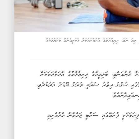
 ސަރުބީހުރިކަން ދެނެގަނެވި އެއީ ގްރޭޑް 1 ފެޓީ ލިވަ ނަމަ، ދިރިއުޅުމުގެ އާދަކާދަތަކަށް އެކަށީގެންވާ ބަދަލުތަކެއް
 ދެނެގަނެވި، ބަލިމީހާގެ ދިރިއުޅުމުގެ އާދަކާދަތަކަށް
މޭގައި ހުންނަ އިތުރު ސަރުބީ ވަރަށް ބޮޑަށް މަދުކުރެވި،
ގައިދާނެއެވެ.
ިޔަވަޅަކީ ފުރަމޭގައި ސަރުބީ ޖަމާވާން މެދުވެރިވި