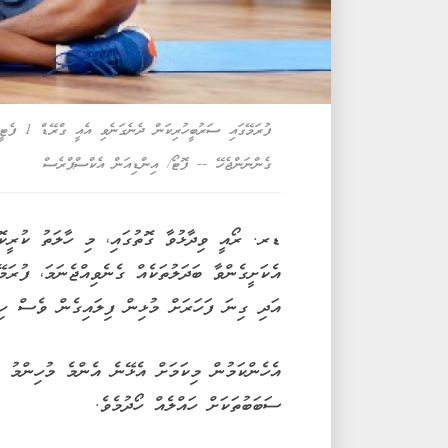
ފުރަމޭގައި
ގެންނަންޖެހޭ -- ފޮޓޯ/ އިންޑިއަން އެކްސްޕްރެސް
ޑރ. ރޯއީ ވިދާޅުވާ ގޮތުގައި، މި ހާލަތު ކުރީކޮޅު
އެކަށީގެންވާ ބަދަލުތަކެއް ގެނެވިއްޖެނަމަ، ފުރަ
އަދި ގިނަ ފަހަރަށް މުޅިން ފިލައިގެން ވެސް ހިނ
އެހެންކަމުން މިކަމަށް އެޅޭނެ އެންމެ މުހިންމު ފ
ސަބަބުތަކަށް ހައްލެއް ހޯދުމެވެ.