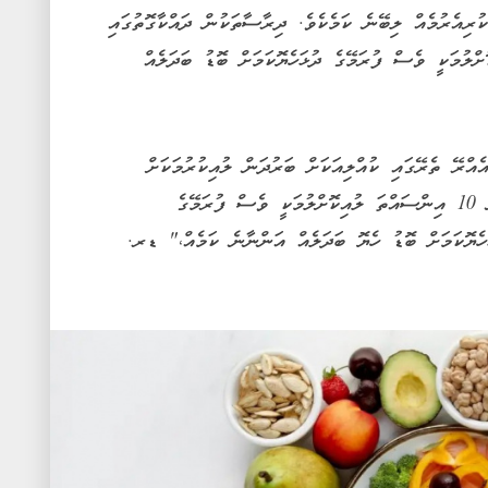
ުރިއެރުމެއް ލިބޭނެ ކަމެކެވެ. ދިރާސާތަކުން ދައްކާގޮތުގައި
ްލުމަކީ ވެސް ފުރަމޭގެ ދުޅަހެޔޮކަމަށް ބޮޑު ބަދަލެއް
އްރޭ ތެރޭގައި ކުއްލިއަކަށް ބަރުދަން ލުއިކުރުމަކަށް
ނޫން. ހަށިގަނޑުގެ ބަރުދަނުން އެންމެ 5 އިން 10 އިންސައްތަ ލުއިކޮށްލުމަކީ ވެސް ފުރަމޭގެ
ހެޔޮކަމަށް ބޮޑު ހެޔޮ ބަދަލެއް އަންނާނެ ކަމެއް،" ޑރ.