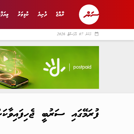
ރާއްޖެ
ދުނިޔެ
ކުޅިވަރު
ވިޔަފާރ
date_range
ހުކުރު 07 އޮގަސްޓް 2026
ރާއްޖެ
ރިޕޯޓް
ދު
ފުރަމޭގައި ސަރުބީ ޖެހިފައިވާކަ