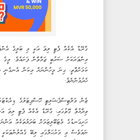
ގްރޭޑް އެކެއް ފެޓީ ލިވަ އަކީ މި ބަލީގެ އެންމެ
މިންވަރަކަށް ސަރުބީ ޖަމާވާން ފަށައެވެ. މީގެ 
ކަމަށްވާތީ، ގިނަ މީހުންނަށް މިކަން އެނގެނީ އ
ހެދުމުންނެވެ.
ޒެން މަލްޓިސްޕެޝަލިޓީ ހޮސްޕިޓަލުގެ ޑިރެކްޓަ
ވިދާޅުވާ ގޮތުގައި، ގްރޭޑް އެކެއް ފެޓީ ލިވަ އަ
ހަށިގަނޑުގެ މެޓަބޮލިޒަމަށް ބަދަލުތަކެއް އަންނަނ
ނަމަވެސް މި މަރުހަލާގައި ލިބޭ ގެއްލުންތަކަކީ 