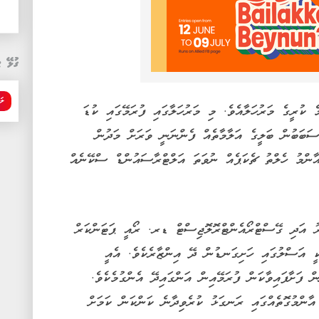
ގުޅޭ ޓ
ލަ
 ކުރީގެ މަރުހަލާއެވެ. މި މަރުހަލާގައި ފުރަމޭގައި ކުޑަ
ސަބަބުން ބަލީގެ އަލާމާތެއް ފެންނަނީ ވަރަށް މަދުން
ާންމު ހެލްތު ޗެކަޕެއް ނުވަތަ އަލްޓްރާސައުންޑް ސްކޭނެއް
ރު އަދި ގޭސްޓްރޯއެންޓްރޮލޮޖިސްޓް ޑރ. ރޯއީ ޕަޓަންކަރް
ކީ އަސްލުގައި ހަށިގަނޑުން ދޭ އިންޒާރެކެވެ. އެއީ
ް ފަށާފައިވާކަން ފުރަމޭއިން އަންގައިދޭ އެންގުމެކެވެ.
އާންމުގޮތެއްގައި ރަނގަޅު ކުރެވިދާނެ ކަންކަން ކަމަށް