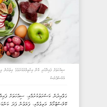
ސިއްހަތަށް ފައިދާހުރި ކާނާ އިހްތިޔާރުކުރުމުގެ އިތުރުން މި
އެކްސްޕްރެސް
ގަވާއިދުން ކަސްރަތުކުރުމާއި، ސިއްހަތަށް ފައިދާ
ކޮލެސްޓްރޯލް މަތިވުމާއި، ފަލަވުން ފަދަ ކަންކަނ