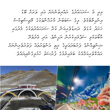
މިއީ އެ ސަރަހައްދުގެ ރައްޔިތުންނަށް އައި ވަރަށް ބޮޑު
އިންގިލާބެކެވެ. މީގެ ސަބަބުން ކާރުޚާނާތަކުގެ ލޮޖިސްޓިކްސް
ޚަރަދު ކުޑަވެ، ދަނޑުވެރިކަން ކުރާ ސަރަހައްދުތަކުގެ މެދުގައި
ކާބޯތަކެތި ސަޕްލައިކުރުން ޔަގީންވެ، އަދި މެދުތެރޭ
ޝިންޖިއާންގެ ފަރުބަދަމަތީގެ ރީތި މަންޒަރުތައް ފަތުރުވެރިންނަށް
ރައްކާތެރިކަމާއެކު ބަލައިލުމުގެ ފުރުސަތު ހުޅުވިގެންދިޔައެވެ.