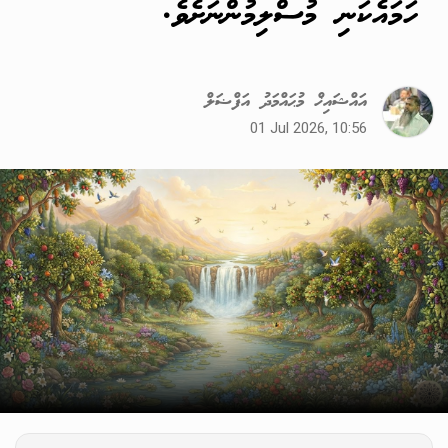
ހަމައެކަނި މުސްލިމުންނަށެވެ.
އައްޝައިޚް މުޙައްމަދު އަފްޟަލް
01 Jul 2026, 10:56