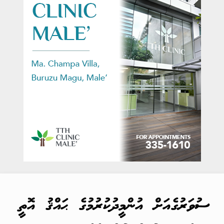
ސުވަރުގެއަށް އުންމީދުކުރުމުގެ ޙައްޤު އޮތީ