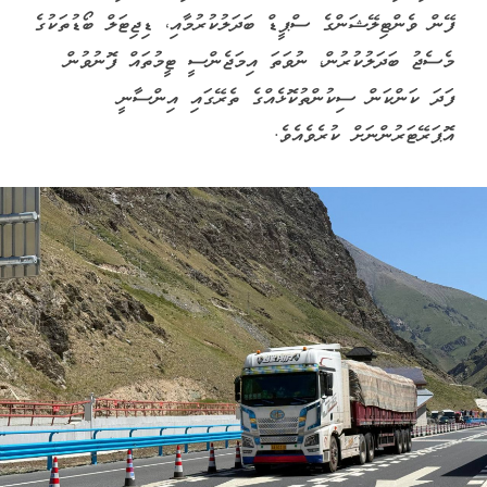
ފޭން ވެންޓިލޭޝަންގެ ސްޕީޑް ބަދަލުކުރުމާއި، ޑިޖިޓަލް ބޯޑުތަކުގެ
މެސެޖު ބަދަލުކުރުން، ނުވަތަ އިމަޖެންސީ ޓީމުތައް ފޮނުވުން
ފަދަ ކަންކަން ސިކުންތުކޮޅެއްގެ ތެރޭގައި އިންސާނީ
އޮޕަރޭޓަރުންނަށް ކުރެވެއެވެ.