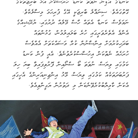
ކަނޑުގެ އަޑިން ނުވަތަ ކަނޑު ހުރަސްކޮށް އަޅާ ބްރިޖުތަކުގެ
ގޮތުގައެވެ. ސިނަމާލެ ބްރިޖަކީ އޭގެ ފުރިހަމަ މިސާލެކެވެ.
ނަމަވެސް، ކަނޑާ އެތައް ހާސް މޭލެއް ދުރުގައި، ޔުރޭޝިއާގެ
އެންމެ އެތެރެވަރީގައި ހުރެ ބަލައިލުމުން، ގުޅުންތައް
ބަދަހިކުރުމަށް އިންސާނުން ކުރާ މަސައްކަތަށް އެއްވެސް
ހުރަހެއް ނެތްކަން އިހުސާސްކުރެވުނެވެ. އެއީ ފުން ކަނޑު
ކަމުގައި ވިޔަސް، ނުވަތަ ބޯ ސްނޯއިން ފޮރުވިފައިވާ ބިޔަ ހިލަ
ފަރުބަދަތަކެއް ކަމުގައި ވިޔަސް، މޮޅު އިންޖިނިއަރިންގެ އެހީގައި
އެކަން ކާމިޔާބުކުރެވޭނެކަން މި ދަތުރުން ޔަގީންވިއެވެ.