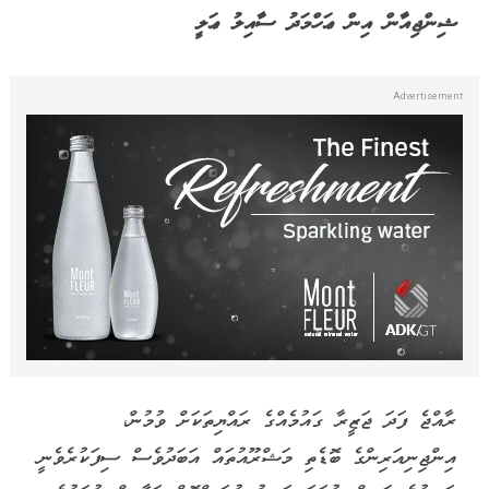
ޝިންޖިއާން އިން ޢަހްމަދު ސާއިލު ޢަލީ
ރާއްޖެ ފަދަ ޖަޒީރާ ގައުމެއްގެ ރައްޔިތަކަށް ވުމުން،
އިންޖިނިއަރިންގެ ބޮޑެތި މަޝްރޫއުތައް އަބަދުވެސް ސިފަކުރެވެނީ