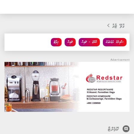
ގުޅޭ ޓެގު
ސާއިލްގެ މުޖުތަމަޢު
ރާއްޖެ - ޗައިނާ
ޗައިނާ
ރިޕޯޓް
comment
ކޮމެންޓް