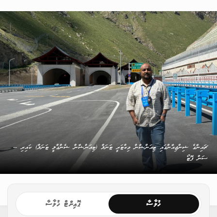
ޗައިނާގެ ޝިންޖިއާންގައި ޓިއަންޝާން ވިކްޓަރީ ޓަނަލް (ޓިއަންޝާން ޝެންގްލީ ޓަނަލް) ކައިރި --
ސަން ފޮޓޯ
ޚުލާސާ
ޕޮއިންޓް ޚުލާސާ