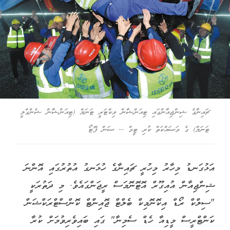
ޗައިނާގެ ޝިންޖިއާންގައި ޓިއަންޝާން ވިކްޓަރީ ޓަނަލް (ޓިއަންޝާން ޝެންގްލީ
ޓަނަލް) ގެ މަސައްކަތް ކުރި ޓީމް -- ސަން ފޮޓޯ
އަޅުގަނޑު މިހާރު މިހުރީ ޗައިނާގެ ހުޅަނގު އުތުރުގައި އޮންނަ
ޝިންޖިއާން އުއިގޫރް އޮޓޮނޮމަސް ރީޖަންގައެވެ. މި ދަތުރަކީ
"ސިލްކް ރޯޑް އިކޮނޮމިކް ބެލްޓް ޖޮއިންޓް ކޮންސްޓްރަކްޝަން
ކަންޓްރީސް މީޑިއާ ހެޑް ސެމިނާ" ގައި ބައިވެރިވުމަށް ކުރާ