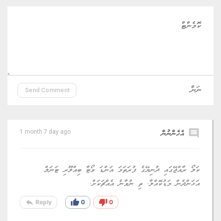
Send Comment
comment
އެހެންނުން
1 month 7 day ago
ކަލޯ ރާއްޖޭގައި ދުނިޔޭގެ ފުރަތަމަ އަންޑަ ވޯޓާ ބިއްލޫރި ޓަނަލް
އަޅަންދެން މަޑުކޮއްލާ. ތި ނުވާނެ އެއްޗަކަށް.
reply
thumb_up
thumb_down
Reply
0
0