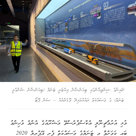
ޗައިނާގެ ޝިންޖިއާންގައި ޓިއަންޝާން ވިކްޓަރީ ޓަނަލް (ޓިއަންޝާން ޝެންގްލީ
ޓަނަލް) ގެ މަސައްކަތް ދައްކުވައިދޭ މޮޑެލްއެއް -- ސަން ފޮޓޯ
މުޅި އުރުމްޗީ-ޔޫލީ އެކްސްޕްރެސްވޭ މަޝްރޫއުގެ އެންމެ މުހިންމު
ބައި ކަމަށްވާ މި ޓަނަލްގެ މަސައްކަތް ފެށީ އޭޕްރީލް 2020