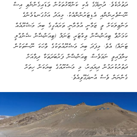
ދަތުރެކެވެ. ދުނިޔޭގެ އެކި ކަންކޮޅުތަކުން ވަޑައިގެންނެވި އިސް
ނޫސްވެރިންނާއި އެޑިޓަރުންނާއެކު، މިއަދު އަޅުގަނޑުމެންގެ
މަންޒިލަކަށް ވީ ޒަމާނީ އުމްރާނީ ތަރައްގީގެ ބިޔަ މަޝްރޫއެއް
ކަމަށްވާ ޓިއަންޝާން ވިކްޓަރީ ޓަނަލް (ޓިއަންޝާން ޝެންގްލީ
ޓަނަލް) އެވެ. މިފަދަ ބިޔަ މަޝްރޫއުތަކުގެ ވާހަކަ ނޫސްތަކުން
ކިޔާފައިވީ ނަމަވެސް، ޓިއަންޝާން ފަރުބަދަތަކާ ދިމާއަށް
ދަތުރުކުރަމުން ދިޔައިރު، މި މަޝްރޫއުގެ ބިޔަކަން ހިތަށް
ގެންނަން ވެސް އުނދަގޫވިއެވެ.