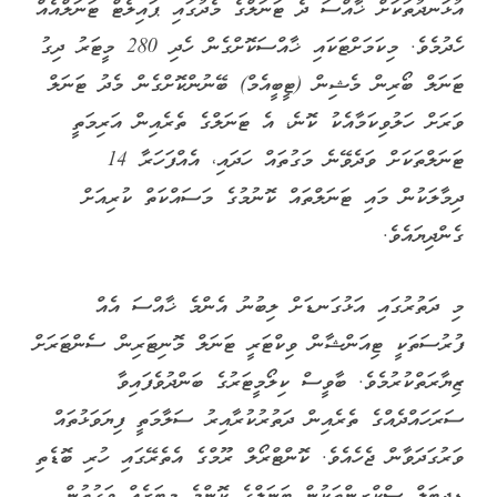
އުޅަނދުތަކަށް ޚާއްސަ ދެ ޓަނަލްގެ މެދުގައި ޕައިލެޓް ޓަނަލްއެއް
ހެދުމެވެ. މިކަމަށްޓަކައި ޚާއްސަކޮށްގެން ހެދި 280 މީޓަރު ދިގު
ޓަނަލް ބޯރިން މެޝިން (ޓީބީއެމް) ބޭނުންކޮށްގެން މެދު ޓަނަލް
ވަރަށް ހަލުވިކަމާއެކު ކޮނެ، އެ ޓަނަލްގެ ތެރެއިން އަރިމަތީ
ޓަނަލްތަކަށް ވަދެވޭނެ މަގުތައް ހަދައި، އެއްފަހަރާ 14
ދިމާލަކުން މައި ޓަނަލްތައް ކޮނުމުގެ މަސައްކަތް ކުރިއަށް
ގެންދިޔައެވެ.
މި ދަތުރުގައި އަޅުގަނޑަށް ލިބުނު އެންމެ ޚާއްސަ އެއް
ފުރުސަތަކީ ޓިއަންޝާން ވިކްޓަރީ ޓަނަލް މޮނިޓަރިން ސެންޓަރަށް
ޒިޔާރަތްކުރުމެވެ. ބާވީސް ކިލޯމީޓަރުގެ ބަންދުވެފައިވާ
ސަރަހައްދެއްގެ ތެރެއިން ދަތުރުކުރާއިރު ސަލާމަތީ ފިޔަވަޅުތައް
ވަރުގަދަވާން ޖެހެއެވެ. ކޮންޓްރޯލް ރޫމްގެ އެތެރޭގައި ހުރި ބޮޑެތި
ޑިޖިޓަލް ސްކްރީންތަކުން ޓަނަލްގެ ކޮންމެ މީޓަރެއް ވަގުތުން