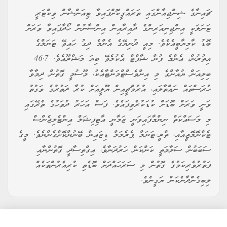
ޗައިނާގެ ޝިންޖިއާންގައި ތަރައްގީކޮށްފައިވާ ޓިއަންޝާން ވިކްޓަރީ
ޓަނަލަކީ އިންޖިނިއަރިންގެ ދާއިރާއިން އިންސާނުން ހޯދާފައިވާ ވަރަށް
ބޮޑު ކާމިޔާބީއެކެވެ. މިއީ ދުނިޔޭގެ އެންމެ ދިގު ހައިވޭ ޓަނަލްގެ
އިތުރުން، އެންމެ ފުން ޝާފްޓް އެކުލެވޭ ބިޔަ މަޝްރޫއެވެ. 46.7
ބިލިއަން ޔުއާންގެ މި އިންވެސްޓްމަންޓާއެކު، މޫސުމީ ގޮތުން ދިމާވާ
ހުރަސްތައް ނައްތާލައި، އުރުމްޗީއިން ޔޫލީއަށް ކުރާ ދަތުރުގެ ވަގުތު
ވަނީ ވަރަށް ބޮޑަށް ކުޑަކުރެވިފައެވެ. ފަސް އަހަރު ދުވަހުގެ ތެރޭގައި
މި މަސައްކަތް ނިންމާފައިވަނީ ޒަމާނީ އާޓިފިޝަލް އިންޓެލިޖެންސް
ޓެކްނޮލޮޖީއާއި، ތްރީ-ޓަނަލް ޕެރެލަލް ޑިޒައިން ބޭނުންކޮށްގެންނެވެ. މީގެ
ސަބަބުން ސަލާމަތީ ކަންކަން ހަރުދަނާވެ، އިގްތިސާދީ ގޮތުންނާއި
ފަތުރުވެރިކަމުގެ ގޮތުން މި ސަރަހައްދަށް ބޮޑެތި ކުރިއެރުންތަކެއް
ލިބިގެންދާނެކަން ޔަގީނެވެ.