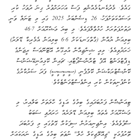
ގައެވެ. މެދުކެނޑުމެއްނެތި ފަސް އަހަރަށްވުރެ ގިނަ ދުވަހު ކުރި
މަސައްކަތަށްފަހު، 26 ޑިސެންބަރު 2025 ގައި މި ޓަނަލް ވަނީ
ދަތުރުފަތުރަށް ހުޅުވާލާފައެވެ. މި ބިޔަ މަޝްރޫއަށް 46.7
ބިލިއަން ޔުއާން (ގާތްގަނޑަކަށް 6.6 ބިލިއަން އެމެރިކާ ޑޮލަރު)
ޚަރަދުވިއެވެ. މިއީ ޝިންޖިއާން އުއިގޫރް އޮޓޮނޮމަސް ރީޖަންގެ
ޑިޕާޓްމަންޓް އޮފް ޓްރާންސްޕޯޓާއި، ޗައިނާ ކޮމިއުނިކޭޝަންސް
ކޮންސްޓްރަކްޝަން ކޮމްޕެނީ (ސީސީސީސީ) ފަދަ ސަރުކާރުގެ
ކުންފުނިތަކުން ކުރި އިންވެސްޓްމަންޓެކެވެ.
ޓިއަންޝާން ފަރުބަދައިގެ ބިމުގެ އަޑީގެ ހާލަތަށް ބަލާއިރު، މި
މަޝްރޫއަށް އެތައް ބިލިއަން ޑޮލަރެއް ޚަރަދުވި ސަބަބު
ސާފުވެއެވެ. އިންޖިނިއަރުން ސިފަކުރާ ގޮތުގައި މި ފަރުބަދަ
ތޮރުފުމަކީ "ޖިއޮލޮޖިކަލް ހެލް" ނުވަތަ ބިމުގެ އަޑީގެ ނަރަކައަށް