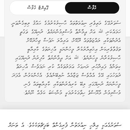
ޚުލާސާ
ޕޮއިންޓް ޚުލާސާ
ސުވަރުގޭގެ މަތިވެރި ނިޢުމަތްތައް ޙާޞިލުކުރުމުގެ ޙައްޤު ލިބިގެންވަނީ
ހަމައެކަނި ﷲ އަށް އީމާންވާ މުސްލިމުންނަށެވެ. ދުނިޔޭގެ ވަގުތީ
އެދުންތަކާއި ލައްޒަތްތައް ދޫކޮށް، އަމިއްލަ ނަފުސާ ޖިހާދުކޮށް
ތަޤުވާވެރިކަން އިޚުތިޔާރުކުރާ މީހުންނަކީ އާޚިރަތުގެ ކާމިޔާބީ
ޙާޞިލުކުރާނެ މީހުންނެވެ. ﷲ އަށް އީމާންނުވާ ކާފިރުން ދުނިޔޭގައި
ކިތަންމެ ފައިދާހުރި ރަނގަޅު ޢަމަލުތަކެއް ކުރި ނަމަވެސް، އާޚިރަތް
ދުވަހުގައި އޭގެ އެއްވެސް ޖަޒާއެއް ނުލިބޭނެއެވެ. އެހެންކަމުން، އެފަދަ
މީހުންނަށް ދުނިޔޭގައި ލިބޭ ކުރިއެރުންތަކާއި ކާމިޔާބީތައް ފެނި
މުސްލިމުން މާޔޫސްވެ ހިތާމަކުރުމަކީ މުނާސަބު ކަމެއް ނޫނެވެ.
ސުވަރުގެއަކީ އިލާހީ ނިޢުމަތުން ފުރިގެންވާ ބަގީޗާތަކެކެވެ. އެ ތަނަށް