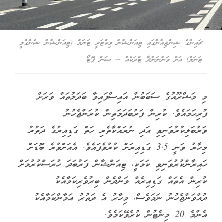
ޗައިނާގެ ޝިންޖިއާންގައި ޓިއަންޝާން ވިކްޓަރީ ޓަނަލް (ޓިއަންޝާން ޝެންގްލީ
ޓަނަލް) އަށް ވަންނަންދާ ޓްރަކެއް -- ސަން ފޮޓޯ
މި މަޝްރޫއުގެ ސަބަބުން އައިސްފައިވާ ބަދަލުތައް ވަރަށް
ފުރިހަމައެވެ. ކުރިން ފަރުބަދަމަތިން ކުރަންޖެހުނު
ވަރުބަލިކުރުވަނިވި އަދި ނުރައްކާތެރި ހަތް ގަޑިއިރުގެ ދަތުރު
މިހާރު ވަނީ 3.5 ގަޑިއިރަށް ކުރުވެފައެވެ. އެއަށްވުރެ ބޮޑަށް
ހައިރާންކުރުވަނިވި ކަމަކީ، ޓިއަންޝާން ފަރުބަދަ ހުރަސްކުރުމަށް
ކުރިން އެތައް ގަޑިއިރެއް ވަންދެން ބިރުވެރިކަމާއެކު
ދުއްވަންޖެހުނު ނަމަވެސް، މިހާރު އެ ދަތުރު އަމާންކަމާއެކު
އެންމެ 20 މިނެޓުން ކުރެވޭކަމެވެ.