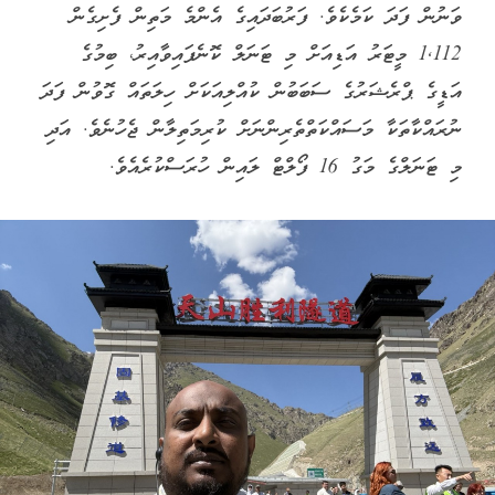
ވަނުން ފަދަ ކަމެކެވެ. ފަރުބަދައިގެ އެންމެ މަތިން ފެށިގެން
1,112 މީޓަރު އަޑިއަށް މި ޓަނަލް ކޮނެފައިވާއިރު، ބިމުގެ
އަޑީގެ ޕްރެޝަރުގެ ސަބަބުން ކުއްލިއަކަށް ހިލަތައް ގޮވުން ފަދަ
ނުރައްކާތަކާ މަސައްކަތްތެރިންނަށް ކުރިމަތިލާން ޖެހުނެވެ. އަދި
މި ޓަނަލްގެ މަގު 16 ފޯލްޓް ލައިން ހުރަސްކުރެއެވެ.