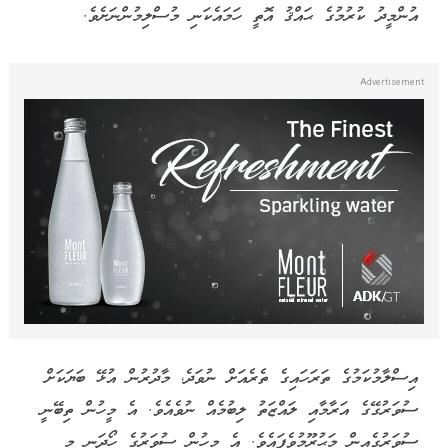
އުންމީދު ކުރުމުގެ ޙައްޤު އޮތީ ހަމައެކަނި މުސްލިމުންނަށެވެ.
އިސްލާމުކަމުގެ ތަރަހައިގެ ތެރެއަށް ނުވަދެ، މާދުރުން އުޅޭ ބަޔަކަށް
ސުވަރުގޭގެ އަރާމާއި ލައްޒަތު ލިބުމެއް ނުވެއެވެ. އެ މީހުން ތިބޭނީ
ސުވަރުގެއިން މަޙުރޫމުވެފައެވެ. އެ މީހުން ސުވަރުގެ ހޯދަނީ މި