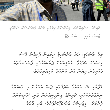
ޗައިނާގެ ޝިންޖިއާންގައި ޓިއަންޝާން ވިކްޓަރީ ޓަނަލް (ޓިއަންޝާން ޝެންގްލީ
ޓަނަލް) ކައިރި -- ސަން ފޮޓޯ
މީގެ މާނައަކީ، ހަރު ގްރެނައިޓް ހިލައިން ފެށިގެން ގޮސް،
ކިސަޑަށް ބަދަލުވެ، ކުއްލިއަކަށް ޕްރެޝަރުގައި ފެންގަނޑުތައް
ފަޅައިގެން ދިޔުން ފަދަ ކަންކަމާ ކުރިމަތިވުމެވެ.
ލަފާކުރި 10 އަހަރުގެ ބަދަލުގައި ފަސް އަހަރުން މި މަޝްރޫއު
ނިންމުމަށްޓަކައި، ޗައިނާގެ އިންޖިނިއަރުން ވަނީ "ތްރީ-ޓަނަލް
ޕެރެލަލް" ޑިޒައިނެއް ތައާރަފުކޮށްފައެވެ. އެއީ ދުއްވާ