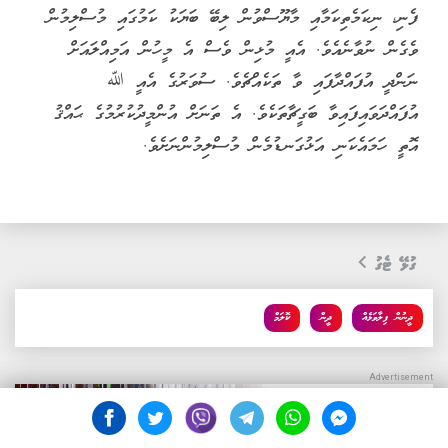
ފެނި، ނިކަމެތިކަމާއި މާޔޫސްވުން ލިބޭ ބަޔަކު ކަމުގައި މުސްލިމުން
ވެގެން ނުވާނެއެވެ. އެއީ މުޅިން ވެސް އެ މީހުން އަމިއްލައަށް
ނަންދީ އުފައްދާފައި ވާ ތަކެއްޗެވެ. ސުވަރުގެ އެއީ ﷲ
އުފައްދަވައިފައިވާ ބަގީޗާތަކެވެ. އެ ތަނަށް އުންމީދުކުރުމުގެ ޙައްޤު
އޮތީ ހަމައެކަނި އަޅުގަނޑުމެން މުސްލިމުންނަށެވެ.
ގުޅޭ ޓެގު
ދީނުން ފިލާވަޅެއް
ދީން
ކޮލަމް