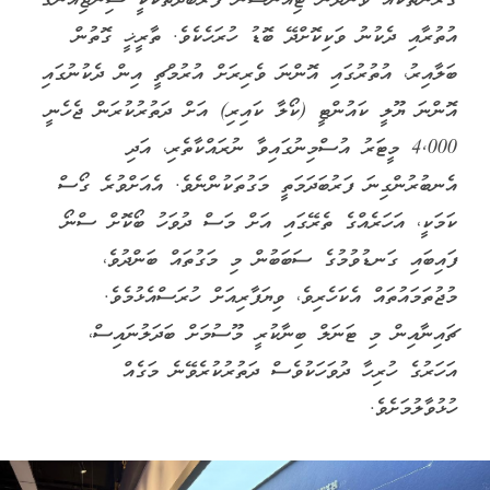
ގަރުނުތަކެއް ވަންދެން ޓިއަންޝާން ފަރުބަދަތަކަކީ ޝިންޖިއާންގެ
އުތުރާއި ދެކުނު ވަކިކޮށްދޭ ބޮޑު ހުރަހެކެވެ. ތާރީޚީ ގޮތުން
ބަލާއިރު، އުތުރުގައި އޮންނަ ވެރިރަށް އުރުމްޗީ އިން ދެކުނުގައި
އޮންނަ ޔޫލީ ކައުންޓީ (ކޯލާ ކައިރި) އަށް ދަތުރުކުރަން ޖެހެނީ
4,000 މީޓަރު އުސްމިނުގައިވާ ނުރައްކާތެރި، އަދި
އެނބުރުންގިނަ ފަރުބަދަމަތީ މަގުތަކުންނެވެ. އެއަށްވުރެ ގޯސް
ކަމަކީ، އަހަރެއްގެ ތެރޭގައި އަށް މަސް ދުވަހު ބޯކޮށް ސްނޯ
ފައިބައި ގަނޑުވުމުގެ ސަބަބުން މި މަގުތައް ބަންދުވެ،
މުޖުތަމައުތައް އެކަހެރިވެ، ވިޔަފާރިއަށް ހުރަސްއެޅުމެވެ.
ޗައިނާއިން މި ޓަނަލް ބިނާކުރީ މޫސުމަށް ބަދަލުނައިސް،
އަހަރުގެ ހުރިހާ ދުވަހަކުވެސް ދަތުރުކުރެވޭނެ މަގެއް
ހުޅުވާލުމަށެވެ.