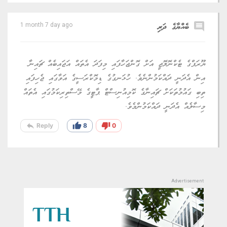
comment
ބެއްޔާގެ ދަރި
1 month 7 day ago
ޔޫރަޕްގެ ޓެކްނޮލޮޖީ އަށް ގޮންޖަހާފައި މިފަދަ އެތައް އަޖައިބެއް ޗައިނާ
އިން އެދަނީ ދައްކަމުންނެވެ. ހުޅަނގުގެ ޑިމޮކްރަސީގެ އަވާގައި ޖެހިފައި
ތިބި ގައުމުތަކަށް ޗައިނާގެ ކޮމިއުނިސްޓް ޕާޓީގެ މޭސްތިރިކަމުގައި އެތައް
މިސާލެއް އެދަނީ ދައްކަމުންމެވެ.
reply
thumb_up
thumb_down
Reply
8
0