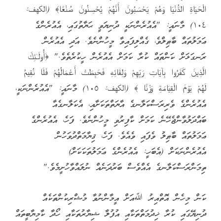
الْحَيَاةِ الدُّنْيَا وَهُمْ يَحْسَبُونَ أَنَّهُمْ يُحْسِنُونَ صُنْعًا﴾ ‎(الكهف:
١٠٤)‏ މާނައީ: "އެއުރެންނަކީ ދުނިޔަވީ ޙަޔާތުގައި، އެއުރެންގެ
ޢަމަލުތައް ބާޠިލްވެ، ގެއްލިފައިވާ މީހުންނެވެ. އަދި އެއުރެން
ރަނގަޅަށް ކަންތައް ކުރާ ކަމަށް އެއުރެން ހީކުރެތެވެ." ﴿أُولَـٰئِكَ
الَّذِينَ كَفَرُوا بِآيَاتِ رَبِّهِمْ وَلِقَائِهِ فَحَبِطَتْ أَعْمَالُهُمْ فَلَا نُقِيمُ
لَهُمْ يَوْمَ الْقِيَامَةِ وَزْنًا ‎﴾ (الكهف: ١٠٥)‏ މާނައީ: "އެއުރެންނަކީ،
އެއުރެންގެ ވެރިރަސްކަލާނގެ އާޔަތްތަކަށާއި، އެކަލާނގެއާ
ބައްދަލުވާންޖެހޭނެ ކަމަށް ކާފިރުވި މީހުންނެވެ. ފަހެ، އެއުރެންގެ
ޢަމަލުތައް ބާޠިލު ވެފައި ވެއެވެ. ފަހެ، ޤިޔާމަތްދުވަހުން
އެއުރެންނަކަށް (އެބަހީ: އެއުރެންގެ ޢަމަލުތަކަކަށް)
ތިމަންރަސްކަލާނގެ އެއްވެސް ބަރުދަނެއް ނުލައްވާހުށީމެވެ."
ކަން މިހެން އޮތްއިރު ﷲއަށް އީމާންނުވާ މުޝްރިކުންތަކެއް
ދުނިޔޭގައި ކުރާ ޚިދުމަތްތަކާއި އުފުލާ ޝިޔާރުތަކާއި ހޯދާ ކާމިޔާބީތައް