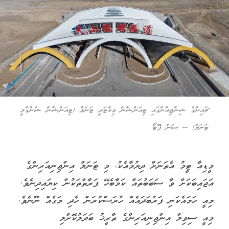
ޗައިނާގެ ޝިންޖިއާންގައި ޓިއަންޝާން ވިކްޓަރީ ޓަނަލް (ޓިއަންޝާން ޝެންގްލީ
ޓަނަލް) -- ސަން ފޮޓޯ
މީޑިއާ ޓީމު އެތަނަށް ދިޔުމާއެކު، މި ޓަނަލް އިންޖިނިއަރިންގެ
އަޖައިބަކަށް ވާ ސަބަބުތައް ކަމާބެހޭ ފަރާތްތަކުން ކިޔައިދިނެވެ.
މިއީ ހަމައެކަނި ފަރުބަދައެއް ހުރަސްކުރަން ހެދި މަގެއް ނޫނެވެ.
މިއީ ސިވިލް އިންޖިނިއަރިންގެ ތާރީޚު ބަދަލުކޮށްލި