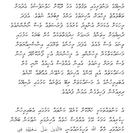
ދުނިޔޭގެ ދަންފަޅީގައި ތަޤުވާގެ މަގު ދޫކޮށް ހަވާނަފުސުގެ އެދުމަށް
ތަބާވެއްޖެ މީހާއަށް، އާޚިރަތުގެ އަރާމު ލިބުމެއް ނެތެވެ. އެފަދަ
މީހަކަށް އެކަމަށް އުންމީދު ކުރުމުގެ ފުރުޞަތެއް ވެސް ނޯންނާނެއެވެ.
ދުނިޔެއަށް ކިތަންމެ ރަނގަޅު ޚިދުމަތްތަކެއް ކުރާ ބަޔަކު ކަމުގައި
ވީނަމަ ވެސް މެއެވެ. އެފަދަ މީހުންގެ ތެރޭގައި އިންސާނިއްޔަތަށް
މަސައްކަތްކުރާ މީހުންނާއި އެ މީހުންނަށް އެހީ ފޯރުކޮށްދޭ މީހުން
ވެސް ވަރަށް ގިނައެވެ. އެއިން އެއްވެސް އެހީއެއް ނޫނީ ކުރާ
މަސައްކަތެއް އެއީ އޭނާގެ އާޚިރަތް ގަނެވޭނެ އެއްޗެއް ނޫނެވެ.
އެބައިމީހުންގެ އެ މަސައްކަތަށް ލިބޭ އަޖުރެއް ކަމުގައި ދުނިޔޭގެ
ދިރިއުޅުން ފަހިވެގެން އައުން ފުދެއެވެ.
އެ ކަންތައްތަކަކީ ހެޔޮކޮށް ކުރެވޭ ކަންތައް ކަމުގައި އެބައިމީހުން
ހީކުރިއެއް ކަމަކު އޭގެ އެއްވެސް ހެވެއް އާޚިރުގައި ނުވާކަން ބަޔާން
ކުރައްވައި މާތް ﷲ ވަޙީކުރައްވަނީ، ﴿الَّذِينَ ضَلَّ سَعْيُهُمْ فِي