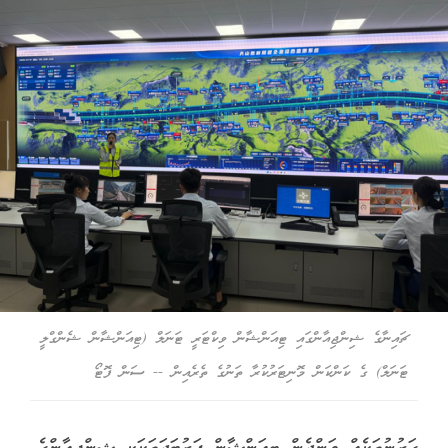
ޗައިނާގެ ޝިންޖިއާންގައި ޓިއަންޝާން ވިކްޓަރީ ޓަނަލް (ޓިއަންޝާން ޝެންގްލީ
ޓަނަލް) ގެ ކަންކަން މޮނިޓަރުކުރާ ތަނުގެ ތެރެއިން -- ސަން ފޮޓޯ