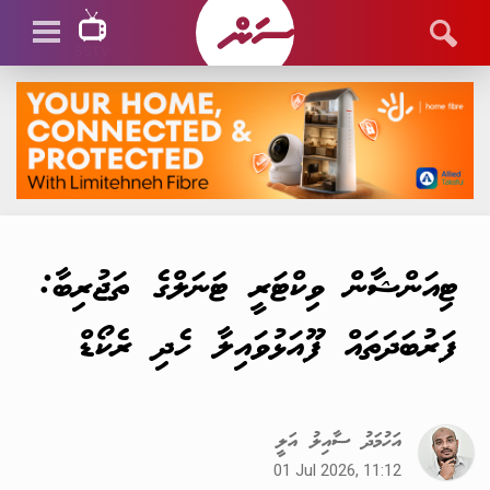
SSTV
SSTV LIVE
ޓިއަންޝާން ވިކްޓަރީ ޓަނަލްގެ ތަޖުރިބާ:
ފަރުބަދަތައް ފޫއަޅުވައިލާ ހެދި ރެކޯޑް
އަހުމަދު ސާއިލު އަލީ
01 Jul 2026, 11:12