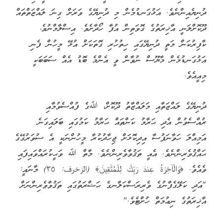
ދުނިޔެއިންނެވެ. އަޅުގަނޑުމެން މި ދުނިޔޭގެ ވަރަށް ގިނަ ލައްޒަތްތައް
ދޫކޮށްލަނީ އާޚިރަތުގެ ގޮވަތިން އުފާ ހޯދާށެވެ. އިސްލާމްނުވެ،
ކާފިރުކަން މަތީ ދުނިޔޭގައި ހިތުހުރި ގޮތަކަށް އުޅޭ މީހުން ފެނި
އަޅުގަނޑުމެން މާޔޫސް ނުވާން ވީ އެންމެ ބޮޑު އެއް ސަބަބަކީ
މިއީއެވެ.
ދުނިޔޭގެ ލައްޒަތާއި މަލައްޒާތު ދޫކޮށް، ﷲގެ ފުއްސެވުމާއި
ރުއްސެވުން އެދި ޙަރާމު ކަންތައް ޙަރާމު ކަމުގައި ބަލައިގަނެ
އަމިއްލަ ހަވާނަފުސާ އިދިކޮޅަށް ޖިހާދުކުރާ މީހުންނަކީ އެ ސުވަރުގޭގެ
ޙައްޤުވެރިންނެވެ. އެއީ ތަޤުވާވެރިންނެވެ. މާތް ﷲ ވަޙީކުރައްވައިފައި
ވެއެވެ. ﴿وَالْآخِرَةُ عِندَ رَبِّكَ لِلْمُتَّقِينَ﴾ ‎(الزخرف: ٣٥)‏ މާނައީ:
"އަދި ކަލޭގެފާނުގެ ވެރިރަސްކަލާނގެ ޙަޟްރަތުގައި ތަޤުވާވެރިންނަށް
އާޚިރަތުގެ ނިޢުމަތް ހުށްޓެވެ."