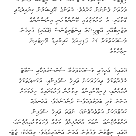
ވަގުތަށް ފެންނަން ހުރެއެވެ. އެތަނުގެ އޮފިޝަލުން ކިޔައިދެއްވި
ގޮތުގައި، އެ މަރުކަޒުގައި ބޭނުންކުރަނީ އިންސާނުންގެ
ތަޖުރިބާއާއި އާޓިފިޝަލް އިންޓެލިޖެންސް (އޭއައި) ގުޅިގެން
މަސައްކަތްކުރާ 24 ގަޑިއިރުގެ ހައިބްރިޑް މޮނިޓަރިން
ނިޒާމެކެވެ.
އޭއައިގެ އެހީގައި މަސައްކަތްކުރާ ސެންސަރުތަކާއި ސްމާޓް
ކެމެރާތަކުގެ ވިއުގައަކުން ވައިގެ ސާފުމިނާއި، އުޅަނދުތަކުގެ
ދުވެއްޔާއި، ފިނިހޫނުމިނުގެ އިތުރުން ފަރުބަދައިގެ ހިލަތަކަށް
އަންނަ ކުދި ބަދަލުތައްވެސް ދެނެގަނެއެވެ. އުޅަނދެއް
ހުއްޓުމަކަށް އަތުވެއްޖެނަމަ، ނުވަތަ ވައިގެ ސާފުމިން
ދަށްވެއްޖެނަމަ، ނުވަތަ އާދަޔާޚިލާފު ކަމެއް ފާހަގަކުރެވިއްޖެނަމަ،
އޭއައި ނިޒާމުން ވަގުތުން އެކަން އަންގައިދެއެވެ. މިއާއެކު، ޖެޓް-