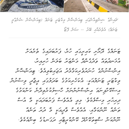
ޗައިނާގެ ޝިންޖިއާންގައި ޓިއަންޝާން ވިކްޓަރީ ޓަނަލް (ޓިއަންޝާން ޝެންގްލީ
ޓަނަލް) އެތެރެއާއި ބޭރު -- ސަން ފޮޓޯ
ޓަނަލްގެ ދޮރޯށި ކައިރީގައި ހުރެ، ފަރުބަދައިގެ ތެރެއަށް
އުޅަނދުތައް ވަދެގެންދާ މަންޒަރު ބަލަން ހުރިއިރު،
އިންސާނުންގެ ހުނަރުވެރިކަމާމެދު އަޖައިބުވިއެވެ. ޓިއަންޝާން
ވިކްޓަރީ ޓަނަލްއަކީ، އެކަހެރިކަމުގެ ބަދަލުގައި އީޖާދީ ވިސްނުން
އިސްކޮށްފިނަމަ އިންސާނުންނަށް ހާސިލުކުރެވިދާނެ ކަންކަމުގެ
ދިރިހުރި މިސާލެކެވެ. މިއީ އެއްވެސް ފަރުބަދައަކީ މާ އުސް
ތަނެއް ނޫންކަމާއި، އެއްވެސް ވާދީއަކީ މާ ދުރު ތަނެއް
ނޫންކަން ސާބިތުކޮށްދޭ ކޮންކްރީޓާއި ދަގަނޑުގެ ބިނާއެކެވެ.