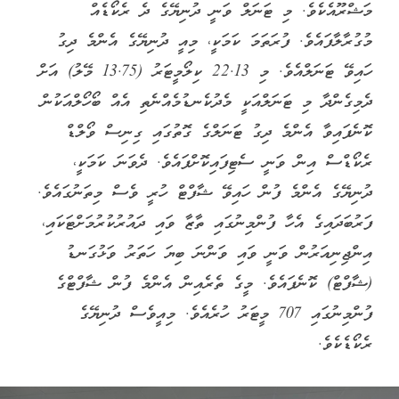
މަޝްރޫއެކެވެ. މި ޓަނަލް ވަނީ ދުނިޔޭގެ ދެ ރެކޯޑެއް
މުގުރާލާފައެވެ. ފުރަތަމަ ކަމަކީ، މިއީ ދުނިޔޭގެ އެންމެ ދިގު
ހައިވޭ ޓަނަލްއެވެ. މި 22.13 ކިލޯމީޓަރު (13.75 މޭލު) އަށް
ދެމިގެންދާ މި ޓަނަލްއަކީ މެދުކެނޑުމެއްނެތި އެއް ބޯހޯލްއަކުން
ކޮނެފައިވާ އެންމެ ދިގު ޓަނަލްގެ ގޮތުގައި ގިނިސް ވޯލްޑް
ރެކޯޑްސް އިން ވަނީ ސެޓިފައިކޮށްފައެވެ. ދެވަނަ ކަމަކީ،
ދުނިޔޭގެ އެންމެ ފުން ހައިވޭ ޝާފްޓް ހުރީ ވެސް މިތަނުގައެވެ.
ފަރުބަދައިގެ އެހާ ފުންމިނުގައި ތާޒާ ވައި ދައުރުކުރުމަށްޓަކައި،
އިންޖިނިއަރުން ވަނީ ވައި ވަންނަ ބިޔަ ހަތަރު ވަޅުގަނޑު
(ޝާފްޓް) ކޮނެފައެވެ. މީގެ ތެރެއިން އެންމެ ފުން ޝާފްޓްގެ
ފުންމިނުގައި 707 މީޓަރު ހުރެއެވެ. މިއީވެސް ދުނިޔޭގެ
ރެކޯޑެކެވެ.