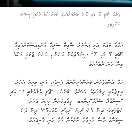
ފިލްމު "ބޭބީ ޑޫ ޑައި ޑޫ"ގެ މަންޒަރެއްގައި ބަތަލާ ހުމާ ގުރައިޝީ--ފޮޓޯ/
އެންޑީޓީވީ
ހުމާގެ ކޮއްކޮ އަދި އެކްޓަރު ސާގިބް ސަލީމް ޕްރޮޑިއުސްކޮށްފައިވާ
"ބޭބީ ޑޫ ޑައި ޑޫ" ސިނަމާތަކަށް އަންނާނީ އަންނަ ޖުލައި މަހުގެ
ތިން ވަނަ ދުވަހުއެވެ.
ހުމާ އެންމެފަހުން ބެލުންތެރިންނަށް ފެނިފައި ވަނީ، މިދިޔަ އަހަރު
ރިލީޒްކުރި ފިލްމުތައް ކަމަށްވާ "ބަޔާން"، "ޖޮލީ އެލްއެލްބީ 3" އަދި
"ސިންގްލް ސަލްމާ"އިންނެވެ. މީގެއިތުރުން މިދިޔަ އަހަރު
ނެޓްފްލިކްސްއިން ގެނެސްދިން "ދިއްލީ ކްރައިމް"ގެ ތިން ވަނަ
ސީޒަންގެ ވެސް މުހިއްމު ރޯލަކުން ހުމާ ވަނީ ފެނިފައެވެ.