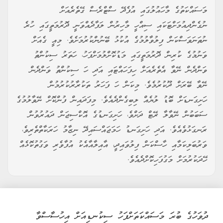
މަސައްކަތުގެ މާހައުލުގައި އުފެދޭ ސްޓްރެސް ގޭތެރެއަށް
ނުގެންދިއުމަށްޓަކައި ސިއްހީ މާހިރުން ލަފާދެއްވަނީ ދޮރުމަތީގައި ހުރެ
ނުތަނަވަސްކަން ފިލުވާލުމުގެ އުކުޅު ބޭނުންކުރުމަށެވެ. މިއީ ގެއަށް
ވަނުމުގެ ކުރިން ދޮރުމަތީގައި މަޑުކޮށްލުމަށްފަހު، ހަތަރު ސިކުންތު
ވަންދެން ނޭވާ އެތެރެއަށް ހިފަހައްޓައި އަދި ހަ ސިކުންތު ވަންދެން
ނޭވާ ބޭރަށް ދޫކުރުމެވެ. މިކަން ހަ ފަހަރު ތަކުރާރުކުރުމުން
ހަށިގަނޑަށް ބޮޑު ލުޔެއް ލިބިގެންދެއެވެ. މިފަދައިން ފުންކޮށް ނޭވާލުމުގެ
ސަބަބުން ނޭވާލާ ރޭޓް ދަށްވެ، ހަށިގަނޑުގެ އޮކްސިޖަން ދައުރުވުން
ރަނގަޅުވެއެވެ. އަދި ހަށިގަނޑު ހަމަޖައްސައިދޭ ނިޒާމު ހަރަކާތްތެރިވެ،
ވަރުބަލިކަމާއި ހާސްކަން ފިލުވައިދީ، އާއިލާއާއެކު އުފާވެރި ވަގުތުކޮޅެއް
ހޭދަކުރުމަށް މަގުފަހިކޮށްދެއެވެ.
ދުވަހުގެ ބުރަ މަސައްކަތަށްފަހު ސިކުނޑިއަށް އިހުސާސްވާ