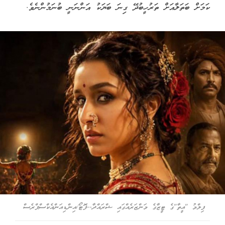
ކަމަށް ބަތަލާއަށް ތަރުހީބުދޭ ގިނަ ބަޔަކު އަންނަނީ ބުނަމުންނެވެ.
ފިލްމު "އީތާ"ގެ ޓީޒާގެ މަންޒަރެއްގައި ޝްރައްދާ--ފޮޓޯ/އިންޑިއަންއެކްސްޕްރެސް