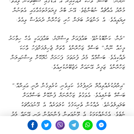
ނޭރޭނެ." ބަސްމާ ވާހަކަ ދެއްކިއިރު އެ އަޑުގައި ސާބިތުކަން ވިއެވެ.
މުރާދު އެއްޗެއް ނުބުންޏެވެ. އޭނަ ބާރު ފިޔަވަޅުތަކެއްގައި އެތަނުން
ދިޔައީއެވެ. އެ މަންޒަރު ބަލަން ހުރި ޒަހްރާން ދެރަވެސް ވިއެވެ.
"ރެން. ކަންބޮޑުނުވޭ. ބައްޕައަށް ވިސްނޭނެ. ބައްޕައަކީ އެހާ ހިތްހަރު
މީހެއް ނޫން." ބަސްމާ ޒަހްރާންގެ ގާތަށް ޖެހިލުމަށްފަހު ވާހަކަ
ދެއްކިއެވެ. ބަސްމާއާ މެދު ފުރަތަމަ ފަހަރަށް ހެޔޮކޮށް ވިސްނައިލަން
ޒަހްރާންގެ ޒަމީރު އޭނައަށް މަޖުބޫރުކުރިއެވެ.
"އިރާދުކުރެއްވިއްޔާ ދަރިފުޅުގެ ކައިވެނި ކުރެވިގެން ދާނީ އައިރާއާ."
ބަސްމާ ބުނެލިއެވެ. އެވަގުތު ޒަހްރާނަށް ފުންކޮށް ބަސްމާއަށް
ބަލައިލެވުނެވެ. ދެއްކުން ތެރިކަމުގެ ކުލަވަރެއް އެ މޫނުމައްޗަކު
ނެތެވެ. އެހެނެއްކަމަކު އެ މޫނުމަތިން ފެންނަމުން ދަނީ އޭނައާ މެދު
ކަންބޮޑުވެފައިވާ މިންވަރާއި، އޭނަ ދެކެ ވާލޯތްބެވެ.