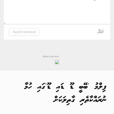
Send Comment
ފިލްމު 'ބޭބީ ޑޫ ޑައި ޑޫ'ގައި ހުމާ
ނުރައްކާތެރި ގާތިލަކަށް