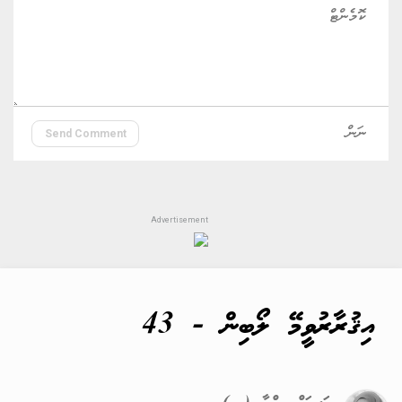
Send Comment
އިޤުރާރުވީމޭ ލޯބިން - 43