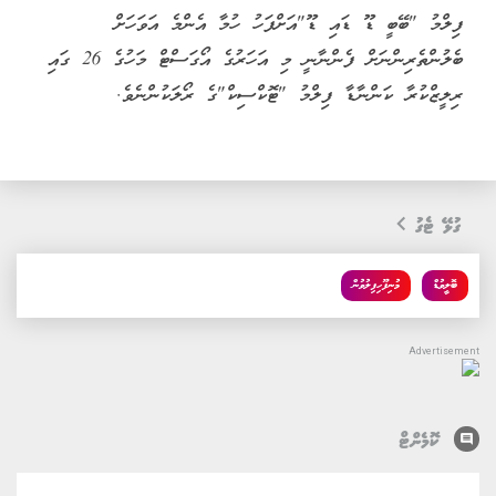
ފިލްމު "ބޭބީ ޑޫ ޑައި ޑޫ"އަށްފަހު ހުމާ އެންމެ އަވަހަށް
ބެލުންތެރިންނަށް ފެންނާނީ މި އަހަރުގެ އޯގަސްޓް މަހުގެ 26 ގައި
ރިލީޒްކުރާ ކަންނާޑާ ފިލްމު "ޓޮކްސިކް"ގެ ރޯލަކުންނެވެ.
ގުޅޭ ޓެގު
ބޮލީވުޑް
މުނިފޫހިފިލުވުން
comment
ކޮމެންޓް