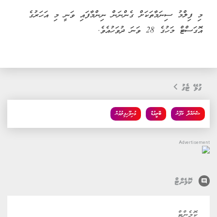
މި ފިލްމު ސިނަމާތަކަށް ގެންނަން ނިންމާފައި ވަނީ މި އަހަރުގެ
އޮގަސްޓް މަހުގެ 28 ވަނަ ދުވަހުއެވެ.
ގުޅޭ ޓެގު
ޝްރައްދާ ކަޕޫރު
ބޮލީވުޑް
މުނިފޫހިފިލުވުން
comment
ކޮމެންޓް