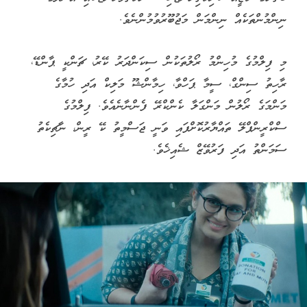
ނިންމުންތަކެއް ނިންމަން މަޖުބޫރުވުމުންނެވެ.
މި ފިލްމުގެ މުހިންމު ރޯލުތަކުން ސިކަންދަރު ކޭރު، ޗަންކީ ޕާންޑޭ،
ރާހިތު ސިންގް، ސީމާ ޕަހްވާ، ހިމާންޝޫ މަލިކް އަދި ހުމާގެ
މަންމަގެ ރޯލުން މަންގަލާ ކެންކްރޭ ފެންނާނެއެވެ. ފިލްމުގެ
ސްކްރީންޕްލޭ ތައްޔާރުކޮށްފައި ވަނީ ޖަސްމީތު ކޭ ރީން، ނާޗިކެތު
ސަމަންތު އަދި ފަރުވޭޒް ޝެއިޚެވެ.