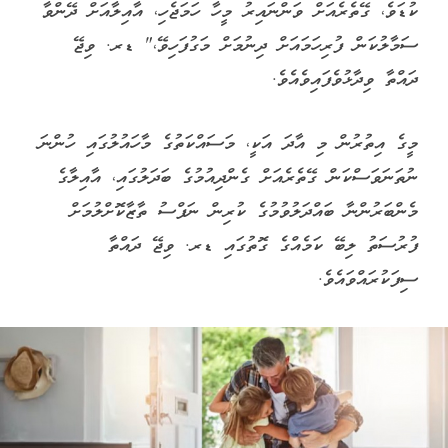
ކުޑަވެ، ގޭތެރެއަށް ވަންނައިރު މީހާ ހަމަޖެހި، އާއިލާއަށް ދޭންވާ
ސަމާލުކަން ފުރިހަމައަށް ދިނުމަށް މަގުފަހިވޭ،" ޑރ. ވިޖޭ
ދައްތާ ވިދާޅުވެފައިވެއެވެ.
މީގެ އިތުރުން މި އާދަ އަކީ، މަސައްކަތުގެ މާހައުލުގައި ހުންނަ
ނުތަނަވަސްކަން ގޭތެރެއަށް ގެންދިއުމުގެ ބަދަލުގައި، އާއިލާގެ
މެންބަރުންނާ ބައްދަލުވުމުގެ ކުރިން ނަފްސު ތާޒާކޮށްލުމަށް
ފުރުސަތު ލިބޭ ކަމެއްގެ ގޮތުގައި ޑރ. ވިޖޭ ދައްތާ
ސިފަކުރައްވައެވެ.