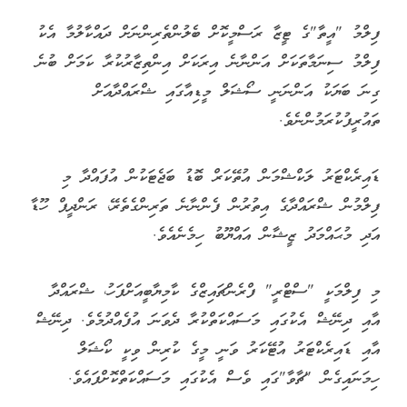
ފިލްމު "އީތާ"ގެ ޓީޒާ ރަސްމީކޮށް ބެލުންތެރިންނަށް ދައްކާލުމާ އެކު
ފިލްމު ސިނަމާތަކަށް އަންނާނެ އިރަކަށް އިންތިޒާރުކުރާ ކަމަށް ބުނެ
ގިނަ ބަޔަކު އަންނަނީ ސޯޝަލް މީޑިއާގައި ޝްރައްދާއަށް
ތައުރީފުކުރަމުންނެވެ.
ޑައިރެކްޓަރު ލަކްޝްމަން އުތޭކަރް ބޮޑު ބަޖެޓަކުން އުފައްދާ މި
ފިލްމުން ޝްރައްދާގެ އިތުރުން ފެންނާނެ ތަރިންގެތެރޭ، ރަންދީޕް ހޫޑާ
އަދި މުޙައްމަދު ޒީޝާން އައްޔޫބު ހިމެނެއެވެ.
މި ފިލްމަކީ "ސްޓްރީ" ފްރެންޗައިޒްގެ ކާމިޔާބީއަށްފަހު، ޝްރައްދާ
އާއި ދިނޭޝް އެކުގައި މަސައްކަތްކުރާ ދެވަނަ އުފެއްދުމެވެ. ދިނޭޝް
އާއި ޑައިރެކްޓަރު އުޓޭކަރު ވަނީ މީގެ ކުރިން ވިކީ ކޯޝަލް
ހިމަނައިގެން "ޗާވާ"ގައި ވެސް އެކުގައި މަސައްކަތްކޮށްފައެވެ.