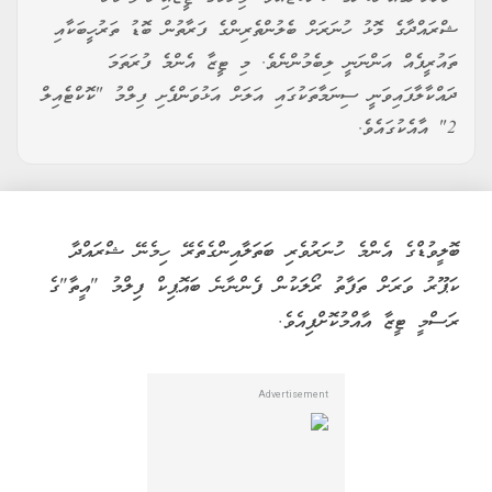
ޝްރައްދާގެ މޮޅު ހުނަރަށް ބެލުންތެރިންގެ ފަރާތުން ބޮޑު ތަރުހީބަކާއި
ތައުރީފެއް އަންނަނީ ލިބެމުންނެވެ. މި ޓީޒާ އެންމެ ފުރަތަމަ
ދައްކާލާފައިވަނީ ސިނަމާތަކުގައި އަލަށް އަޅުވަންފެށި ފިލްމު "ކޮކްޓެއިލް
2" އާއެކުގައެވެ.
ބޮލީވުޑްގެ އެންމެ ހުނަރުވެރި ބަތަލާއިންގެތެރޭ ހިމެނޭ ޝްރައްދާ
ކަޕޫރު ވަރަށް ތަފާތު ރޯލަކުން ފެންނާނެ ބައޮޕިކް ފިލްމު "އީތާ"ގެ
ރަސްމީ ޓީޒާ އާއްމުކޮށްފިއެވެ.