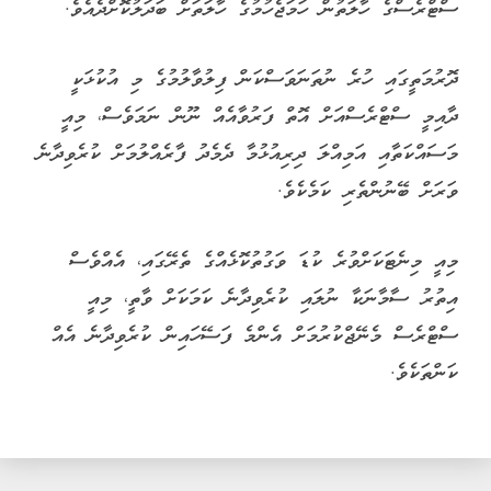
ސްޓްރެސްގެ ހާލަތުން ހަމަޖެހުމުގެ ހާލަތަށް ބަދަލުކޮށްދެއެވެ.
ދޮރުމަތީގައި ހުރެ ނުތަނަވަސްކަން ފިލުވާލުމުގެ މި އުކުޅަކީ
ދާއިމީ ސްޓްރެސްއަށް އޮތް ފަރުވާއެއް ނޫން ނަމަވެސް، މިއީ
މަސައްކަތާއި އަމިއްލަ ދިރިއުޅުމާ ދެމެދު ފާރެއްލުމަށް ކުރެވިދާނެ
ވަރަށް ބޭނުންތެރި ކަމެކެވެ.
މިއީ މިނެޓަކަށްވުރެ ކުޑަ ވަގުތުކޮޅެއްގެ ތެރޭގައި، އެއްވެސް
އިތުރު ސާމާނަކާ ނުލައި ކުރެވިދާނެ ކަމަކަށް ވާތީ، މިއީ
ސްޓްރެސް މެނޭޖްކުރުމަށް އެންމެ ފަސޭހައިން ކުރެވިދާނެ އެއް
ކަންތަކެވެ.