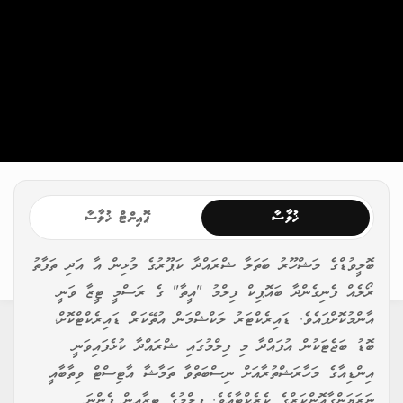
ޚުލާސާ
ޕޮއިންޓް ޚުލާސާ
ބޮލީވުޑްގެ މަޝްހޫރު ބަތަލާ ޝްރައްދާ ކަޕޫރުގެ މުޅިން އާ އަދި ތަފާތު
ރޯލެއް ފެނިގެންދާ ބައޮޕިކް ފިލްމު "އީތާ" ގެ ރަސްމީ ޓީޒާ ވަނީ
އާންމުކޮށްފައެވެ. ޑައިރެކްޓަރު ލަކްޝްމަން އުތޭކަރް ޑައިރެކްޓްކޮށް،
ބޮޑު ބަޖެޓަކުން އުފައްދާ މި ފިލްމުގައި ޝްރައްދާ ކުޅެފައިވަނީ
އިންޑިއާގެ މަހާރަޝްތުރާއަށް ނިސްބަތްވާ ތަމާޝާ އާޓިސްޓް ވިތާބާއީ
ނަރަޔަންގާއޮންކަރްގެ ކެރެކްޓާއެވެ. ފިލްމުގެ ޓީޒާއިން ފެންނަ