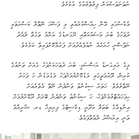
ނުތަނަވަސްކަން ފިލުވާލުމުގެ އުކުޅެވެ.
އެކްސްގައި އޭނާ ހިއްސާކުރެއްވި މި ފަސޭހަ ނޭވާލާ ކަސްރަތަކީ
ދުވަހުގެ ބުރަ މަސައްކަތާއި ރޭގަނޑުގެ އަރާމު ވަގުތާ ދެމެދު
ނަފްސާނީ ހުރަހެއް ނުއުފެއްދުމަށް ފަރުމާކޮށްފައިވާ ކަމެކެވެ.
މީގެ މައިގަނޑު އަސާސަކީ، ބުރަ ދުވަހަކަށްފަހު ގެއަށް ވަނުމުގެ
ކުރިން، ދޮރުމަތީގައި މަޑުކޮށްލުމަށްފަހު މަޑުމަޑުން ހަ ފަހަރު
ނޭވާލުމެވެ. ހަތަރު ސިކުންތު ވަންދެން ނޭވާ އެތެރެއަށް
ހިފަހައްޓާލުމަށްފަހު، ހަ ސިކުންތު ވަންދެން ބޭރަށް ދޫކޮށްލުމަށް
އިންޑިއާގެ ބަތަލާ މަދޫރީ ޑިކްސިޓްގެ ފިރިމީހާ ޑރ. ޝްރީރާމް
ވަނީ އިރުޝާދު ދެއްވާފައެވެ.