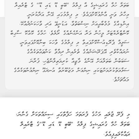
ބަތަލާ ހުމާ ގުރައިޝީގެ އާ ފިލްމު "ބޭބީ ޑޫ ޑައި ޑޫ" ގެ ޓްރެއިލާ
މިހާރު ވަނީ އާންމުކޮށްފައެވެ. މި ފިލްމުގައި އޭނާ އަދާކުރަނީ
އިންޑިއާގެ މުމްބާއީއަށް ނިސްބަތްވާ، އަޑުނީވޭ އަދި ވާހަކަނުދެއްކޭ،
ކޮންޓްރެކްޓަށް މީހުން މަރާ އަންހެނެއްގެ ރޯލެވެ. ހުމާގެ ކޮއްކޮ ސާގިބް
ސަލީމް ޕްރޮޑިއުސްކޮށްފައިވާ މި ފިލްމުގެ ވާހަކަ ބިނާކޮށްފައިވަނީ،
ނުރައްކާތެރި އޮޕަރޭޝަނެއްގެ ތެރެއިން ދިމާވާ ކަންތައްތަކެއްގެ
ސަބަބުން ބަތަލާއަށް އޭނާގެ މާޒީއާ ކުރިމަތިލާންޖެހި، ފުރާނަ
ސަލާމަތްކުރުމަށްޓަކައި ނިންމަން މަޖުބޫރުވާ އުނދަގޫ ނިންމުންތަކެއްގެ
މައްޗަށެވެ.
މި ފެށޭ ޖުލައި މަހުގެ ފުރަތަމަ ހަފްތާގައި ސިނަމާތަކަށް ގެންނަ,
ބަތަލާ ހުމާ ގުރައިޝީގެ ފިލްމު "ބޭބީ ޑޫ ޑައި ޑޫ"ގެ ޓްރެއިލާ
ދައްކާލައިފިއެވެ.