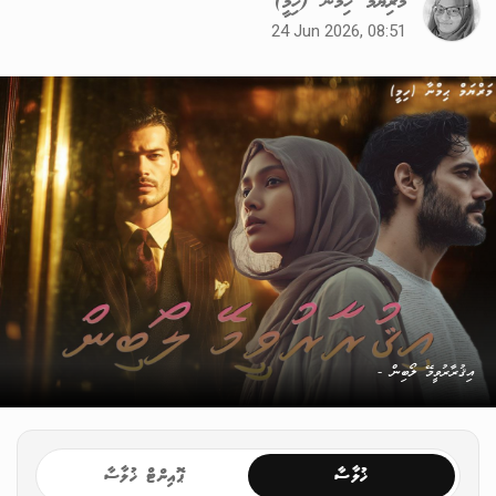
މަރިޔަމް ހިމްނާ (ހިމީ)
24 Jun 2026, 08:51
އިޤުރާރުވީމޭ ލޯބިން -
ޚުލާސާ
ޕޮއިންޓް ޚުލާސާ