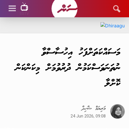
SSTV
SSTV LIVE
މަސައްކަތަށްފަހު އިހުސާސްވާ
ނުތަނަވަސްކަމުން ދުރުވުމަށް މިކަންކަން
ކޮށްލާ
މަރިޔަމް ޝާހިދާ
24 Jun 2026, 09:08