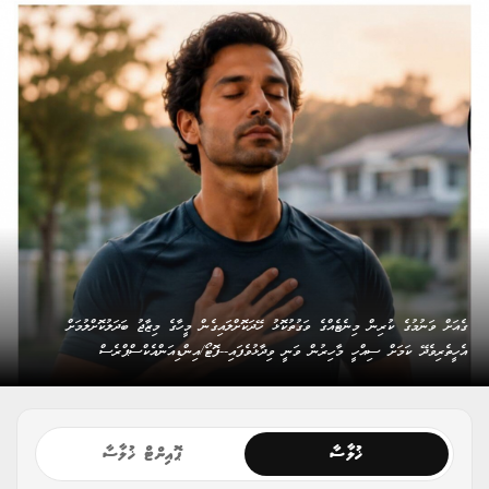
ގެއަށް ވަނުމުގެ ކުރިން މިނެޓެއްގެ ވަގުތުކޮޅު ހޭދަކޮށްލައިގެން މީހާގެ މިޒާޖު ބަދަލުކޮށްލުމަށް
އެހީތެރިވެދޭ ކަމަށް ސިއްހީ މާހިރުން ވަނީ ވިދާޅުވެފައި--ފޮޓޯ/އިންޑިއަންއެކްސްޕްރެސް
ޚުލާސާ
ޕޮއިންޓް ޚުލާސާ