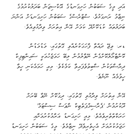
އަދި މީގެ ސަބަބުން ހަށިގަނޑުގެ އޮކްސިޖަން ބަދަލުކުރުމުގެ
ނިޒާމު ރަނގަޅުވެ، ސްޓްރެސްގެ ސަބަބުން ހަށިގަނޑަށް އަންނަ
ބަދަލުތައް ކުޑަކޮށްދޭ ކަމަށް އޭނާ އިތުރަށް ވިދާޅުވިއެވެ.
ޑރ. ވިޖޭ ދައްތާ ފާހަގަކުރެއްވި ގޮތުގައި، މަޑުމަޑުން
ކޮންޓްރޯލްކޮށްގެން ނޭވާލުމުން ލިބޭ ހަމަޖެހުމަކީ ސައިންޓިފިކް
ދިރާސާތަކުން ސާބިތުވެފައިވާ ކަމެކެވެ. މިއީ ހަމައެކަނި ހީވާ
ހީވުމެއް ނޫނެވެ.
އޭނާ އިތުރަށް ވިދާޅުވި ގޮތުގައި، ދިގުކޮށް ނޭވާ ބޭރަށް
ދޫކުރުމުން 'ޕެރާސިމްޕަތެޓިކް ނާވަސް ސިސްޓަމް'
ހަރަކާތްތެރިވެއެވެ. މިއީ ހަށިގަނޑު އަރާމުކުރުމަށާއި
ހަޖަމުކުރުމަށް އެހީތެރިވެދޭ ނިޒާމެވެ. މީގެ ސަބަބުން ހަށިގަނޑު