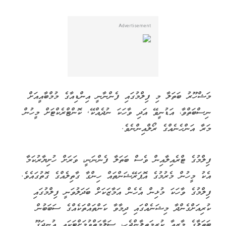
މަޝްހޫރު ބަތަލާ މި ފިލްމުގައި ފެންނާނީ އިންޑިއާގެ މުމްބާއީއަށް
ނިސްބަތްވާ، އަޑުނީވޭ އަދި ވާހަކަ ނުދެއްކޭ, ކޮންޓްރެކްޓަށް މީހުން
މަރާ އަންހެނެއްގެ ރޯލްއިންނެވެ.
ފިލްމުގެ ޓްރެއިލާއިން ވެސް ބަތަލާ ފެންނަނީ، ވަރަށް ހުށިޔާރުކަމާ
އެކު މީހުން މެރުމުގެ އޮޕަރޭޝަންތައް ހިންގާ ގާތިލެއްގެ ގޮތުގައެވެ.
ފިލްމުގެ ވާހަކަ މުޅިން އެހެން އަމާޒަކަށް ބަދަލުވަނީ ފިލްމުގައި
ކުރިއަށްގެންދާ މިޝަނެއްގައި ދިމާވާ ކަންތައްތަކެއްގެ ސަބަބުން
ބަތަލާގެ މާޒީއާ ކުރިމަތިލާންޖެހި، ސަލާމަތްވުމަށްޓަކައި އުނދަގޫ