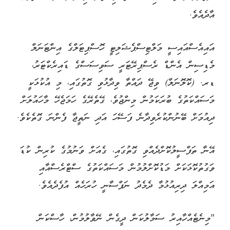
އާދެއެވެ.
އައިއެސްއައިސީ މަލްޓިސްޕެޝަލިޓީ ހޮސްޕިޓަލްގެ އިންޓަނަލް
މެޑިސިން އެންޑް ރެސްޕިރޭޓަރީ ސަވިސަސްގެ ޑައިރެކްޓަރު،
ޑރ. (ކޮލޮނަލް) ވިޖޭ ދައްތާ ވިދާޅުވި ގޮތުގައި، މި އުކުޅަކީ
މަސައްކަތުގެ ބުރަކަމުން މިންޖުވެ، ގޭތެރޭގެ ހަމަޖެހޭ މާހައުލަށް
ދިއުމަށް ބޭނުންކުރެވިދާނެ ފަސޭހަ އަދި ނަތީޖާ ފެންނަ ގޮތެކެވެ.
އޭނާ ތަފްސީލުކޮށްދެއްވި ގޮތުގައި، ގެއަށް ވަނުމުގެ ކުރިން ކުޑަ
ވަގުތުކޮޅަކަށް މަޑުކޮށްލުމުން މަސައްކަތުގެ ސްޓްރެސްއާއި
އަމިއްލަ ދިރިއުޅުމާ ދެމެދު ނަފްސާނީ ހުރަހެއް އުފެދެއެވެ.
"މިނެޓެއްހާއިރު ސަމާލުކަން ދީގެން ނޭވާލުމުން، ހާސްކަން