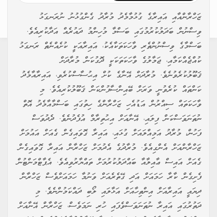
ޒަހްރާންއާއި އައިރާގެ ގުޅުމާމެދު މުރާދު ގެންގުޅުނު ނުރަނގަޅު
ވިސްނުން ބަދަލުކުރުމުގައި ބަސްމާ މުހިންމު ދައުރެއް އަދާކުރިއެވެ.
ބަސްމާގެ ވިސްނުންތެރި ވާހަކަތަކާއެކު، އައިރާއަކީ ކުށެއްނެތް ރަނގަޅު
ކުއްޖެއްކަމާއި، ޖަމާލުގެ ވާހަކަތަކަކީ ދޮގުކަން މުރާދަށް
ޤަބޫލުކުރެވުނެވެ. މުރާދަށް އޭނާގެ ކުށް އިޙުސާސްކުރެވި، އައިރާއާމެދު
ކަންތައް ކުރެވުނީ ވަރަށް ބޭއިންސާފުންކަން ޤަބޫލުކުރިއެވެ. މި
ވާހަކަތައް ސިއްރުން އަޑުއެހި ޒަހްރާންގެ ހިތުގައި ބަސްމާއާމެދު އޮތް
ނުތަނަވަސްކަން ފިލައި، އޭނާއަށް އިޙުތިރާމް އުފެދުނެވެ. ދެދުވަސް
ފަހުން، މުރާދު އަމިއްލައަށް ގުޅައި، އައިރާ ގޮވައިގެން ގެއަށް އައުމަށް
ޒަހްރާންއަށް އެންގިއެވެ. މުރާދުގެ އެދުމަށް ޒަހްރާން އައިރާ ގޮވައިގެން
ގެއަށް އައިސް ޢާއިލާއާ ބައްދަލުކުރުމަށް ތައްޔާރުވިއެވެ. އެޕާޓްމަންޓުން
ފެށިގެން ކާރާ ހަމައަށް އަދި ގޭތެރެއަށް ވަނުމާ ހަމައަށްވެސް ޒަހްރާން
ދިޔައީ އައިރާއަށް އިންތިހާއަށް އަޅާލައި ލޯބި ދައްކަމުންނެވެ. މި
ދަތުރުގައި އައިރާ ނުތަނަވަސްވެފައި ހުރި ނަމަވެސް، ޒަހްރާން އޭނާއަށް