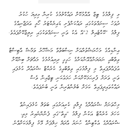
މި ފިލްމުގެ ޓީޒާ އާއްމުކޮށް ދައްކާލުމުގެ ކުރިން މިދިޔަ ހުކުރު
ދުވަހު ސިނަމާތަކުގައި ދައްކަންފެށި ޑައިރެކްޓަރު ހޯމީ އަދަޖާނިއާގެ
ފިލްމު "ކޮކްޓެއިލް 2"އާ އެކު ވަނީ ސިނަމާތަކުގައި ރިލީޒްކޮށްފައެވެ.
އިންޑިއާގެ މަހާރަޝްތުރާއަށް ނިސްބަތްވާ މަޝްހޫރު ތަމާޝާ އާޓިސްޓް
ވިތާބާއީ ނަރަޔަންގާއޮންކަރްގެ ހަގީގީ ދިރިއުޅުމުގެ މައްޗަށް ބިނާކޮށް
އުފައްދާފައިވާ މި ފިލްމުގައި ވިތާބާއީގެ ކެރެކްޓާ ޝްރައްދާ ކުޅެފައި
ވަނީ ވަރަށް ފުރިހަމަކޮށްކަން ހަމައެކަނި ޓީޒާއިން ވެސް
ދައްކުވައިދީފައިވާ ކަމަށް ބެލުންތެރިން ވަނީ ބުނެފައެވެ.
މިހާތަނަށް ޝްރައްދާގެ ފިލްމީ ކެރިއަރުގައި ބަތަލާ ކުޅެފައިނުވާ
ކަހަލަ ކެރެކްޓާ އަކުން ފިލްމު "އީތާ"ގައި ފެންނާނެއިރު މިއީ،
ޝްރައްދާގެ އެކްޓިންގް ހުނަރު އާދަޔާ ޚިލާފަށް މޮޅު ފިލްމަކަށްވާނެ