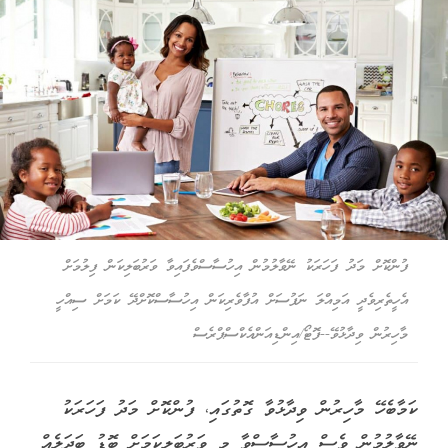
ފުންކޮށް މަދު ފަހަރަކު ނޭވާލުމުން އިހުސާސްވެފައިވާ ވަރުބަލިކަން ފިލުމަށް
އެހީތެރިވެދީ އަމިއްލަ ނަފުސަށް އުފާވެރިކަން އިހުސާސްކޮށްދޭ ކަމަށް ސިއްހީ
މާހިރުން ވިދާޅުވޭ--ފޮޓޯ/އިންޑިއަންއެކްސްޕްރެސް
ކަމާބެހޭ މާހިރުން ވިދާޅުވާ ގޮތުގައި، ފުންކޮށް މަދު ފަހަރަކު
ނޭވާލުމުން ވެސް އިހުސާސްވާ މި ވަރުބަލިކަމަށް ބޮޑު ބަދަލެއް