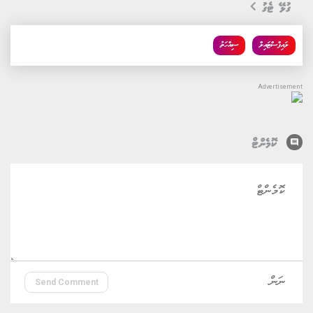
ގުޅޭ ޓެގު
ލައިފްސްޓައިލް
ސިއްހަތު
comment
ކޮމެންޓް
Send Comment