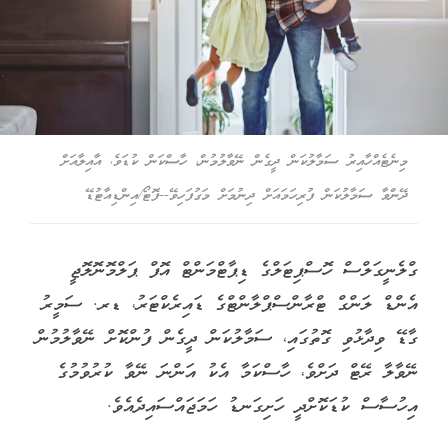
މިނެޓެއްހާއިރު ސަމާލުކަން ދީގެން ނޭވާލުމުން، ހާސްކަން ކުޑަވެ، އާއިލާއަށް
ދޭންވާ ސަމާލުކަން ފުރިހަމައަށް ދިނުމަށް މަގުފަހިވޭ--ފޮޓޯ/އިންޑިއާޓުޑޭ
ގްލެނީގަލްސް ހޮސްޕިޓަލްގެ ޑިޕާޓްމަންޓް އޮފް ޕަލްމޮނޮލޮޖީ
އެންޑް ލަންގް ޓްރާންސްޕްލާންޓްގެ ޑައިރެކްޓަރު، ޑރ. ސަމީރު
ގާޑޭ ވިދާޅުވި ގޮތުގައި، ސަމާލުކަން ދީގެން ފުންކޮށް ނޭވާލުމުން
ނޭވާލާ ރޭޓް ދަށްވެ، ހާސްކަމާ އެކު އަންނަ ނޭވާ ކުރުވުމުގެ
އިހުސާސް ކުޑަކޮށްދީ ހަށިގަނޑު ހަމަޖައްސައިދެއެވެ.