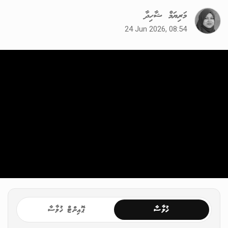
މަރިޔަމް ޝާހިދާ
24 Jun 2026, 08:54
ޚުލާސާ
ޕޮއިންޓް ޚުލާސާ