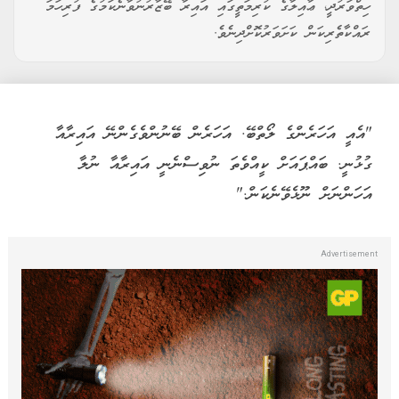
ހިތްވަރުދީ، ޢާއިލާގެ ކުރިމަތީގައި އައިރާ ބޭޒާރުނުވާނެކަމުގެ ފުރިހަމަ
ރައްކާތެރިކަން ކަށަވަރުކޮށްދިނެވެ.
"އެއީ އަހަރެންގެ ލޯތްބޭ. އަހަރެން ބޭނުންވެގެންނޭ އައިރާއާ
ގުޅުނީ. ބައްޕައަށް ކީއްވެތަ ނުވިސްނެނީ އައިރާއާ ނުލާ
އަހަންނަށް ނޫޅެވޭނެކަން."