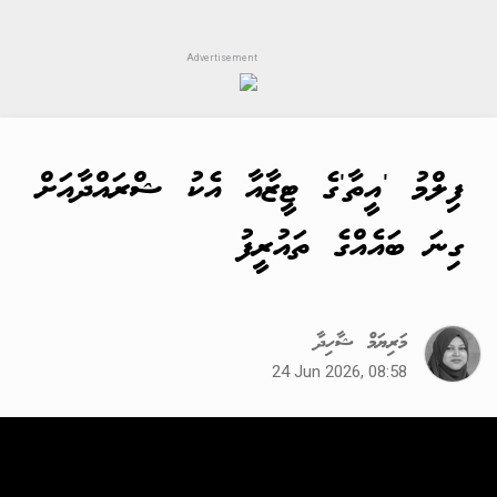
ފިލްމު 'އީތާ'ގެ ޓީޒާއާ އެކު ޝްރައްދާއަށް
ގިނަ ބައެއްގެ ތައުރީފު
މަރިޔަމް ޝާހިދާ
24 Jun 2026, 08:58