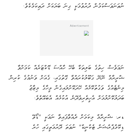
ނުތަނަވަސްކަމުން ދުރުވުމަކީ ގިނަ ބަޔަކަށް ދަތިކަމެކެވެ.
ނަމަވެސް، ހިތުގެ ބަލިތަކާ ބެހޭ ހާއްސަ ޑޮކްޓަރެއް ކަމަށްވާ
ޝްރީރާމް ނޭނޭ ގަބޫލުކުރައްވާ ގޮތުގައި، ގެއަށް ވަނުމުގެ ކުރިން
މިނެޓެއްގެ ވަގުތުކޮޅެއް ހޭދަކޮށްލައިގެން މީހާގެ މިޒާޖު
ބަދަލުކޮށްލުމަށް އެހީތެރިވެދޭނެ އުކުޅެއް އެބައޮތެވެ.
ޑރ. ޝްރީރާމް މިކަމަށް ދެއްވާފައިވާ ނަމަކީ "ޑޯވޭ
ޑިކޮމްޕްރެޝަން ޓެކްނީކް" ނުވަތަ ދޮރުމަތީގައި ހުރެ