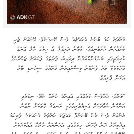
މުރާދަށް ހަމަ ބުނާނެ އެކައްޗެއް ވެސް ނޭނގުނެވެ. އޭނައަށް ޖެހި
ބުދެއްހެން ހުރެވުނީއެވެ. ޒުވާން ދަރިފުޅު އެ ހިތުގެ ޙާލު އޭނަގެ
ކުރިމަތީގައި ބަންޑުންކުރަމުން ދިޔައިރު، ފުރަތަމަ ފަހަރަށް ޒަހްރާންގެ
ވާހަކަތަކާ މެދު ފުންކޮށް ވިސްނައިލަން މުރާދުގެ ސިކުނޑި ބާރު
އަޅަން ފެށިއެވެ.
"މުރާދު. އެއްވެސް ކަމެއްގައި އައިރާގެ ކުށެއް ނެތޭ. ނިކަމެތި
އަންހެން ކުއްޖަކަށް އަނިޔާވެރިވުމަކީ ރަނގަޅު ގޮތަކަށް ނުވާނެ.
ރެންއަށް ވެސް ރެން ބޭނުންވާ ކުއްޖަކު ޙަޔާތަށް ގެނައުމުގެ ފުރިހަމަ
އިޚްތިޔާރު ދޭން ޖެހޭނެ. މިކަމުގައި އަހަންނަށް މުރާދާ އެއްކޮޅަކަށް