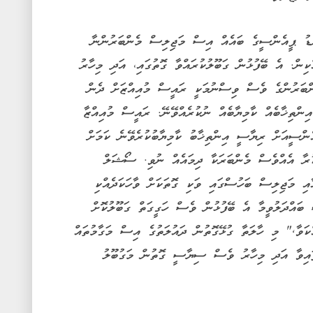
ޑު ޕީއެންސީގެ ބައެއް އިސް މަޖިލިސް މެންބަރުންނާ
ްކިން. އެ ބޭފުޅުން ގަބޫލުކުރައްވާ ގޮތުގައި، އަދި މިހާރު
ްބަރުންގެ ވެސް ވިސްނުމަކީ ރައީސް މުއިއްޒަށް ދެން
ންތިޚާބެއް ކާމިޔާބެއް ނުކުރެއްވޭނޭ. ރައީސް މުއިއްޒާ
ންސީއަށް ރިޔާސީ އިންތިޚާބު ކާމިޔާބުކުރެވޭނެ ކަމަށް
ުރާ އެއްވެސް މެންބަރަކާ ދިމައެއް ނުވި. ސޯޝަލް
ާއި މަޖިލިސް ބަހުސްގައި ވަކި ގޮތަކަށް ވާހަކަދެއްކި
ބައްދަލުވީމާ އެ ބޭފުޅުން ވެސް ހަގީގަތް ގަބޫލުކޮށް
ްކަވާ," މި ހާލަތާ ގުޅޭގޮތުން ދައުލަތުގެ އިސް މަގާމުތައް
ފައިވާ އަދި މިހާރު ވެސް ސިޔާސީ ގޮތުން މަގުބޫލު