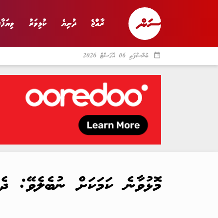
ރާއްޖެ
ދުނިޔެ
ކުޅިވަރު
ވިޔަފާރ
date_range
ބުރާސްފަތި 06 އޮގަސްޓް 2026
ރާއްޖެ
ރިޕޯޓް
ދު
މޮޅުވާނެ ކަމަކަށް ނުބެލެވޭ: ދެ