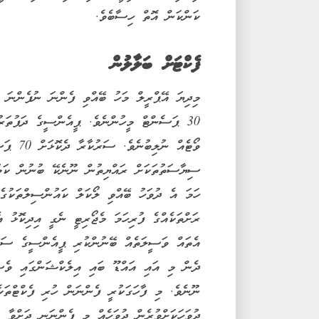
ކަންކަން އޮތް ހިސާބެވެ.
ފެކްޓަށް ބަލާލުން
މިދިޔަ އޭޕްރީލް މަހު ބޭއްވި ފެންނަ ނުފެންނަ 
30 ޕަސެންޓް މީހުންނެވެ. ޕީއެންސީގެ ދަފުތަރ
ވޯޓެއް 
ސިޔާސަތުތަކަށް ރައްޔިތުން ނޫނެކޭ ބުނުން ކަމު
ހަމަ އެ ދުވަހު ބޭއްވި ލޯކަލް ކައުންސިލްތަކުގެ
ރަށްތަކެއްގެ ފުރިހަމަ މެޖޯރިޓީ ނެގީ އިދިކޮޅު އެ
އެތައް ވަސީލަތެއް ބޭނުންކުރި ޕީއެންސީގެ ސަރު
ދެން މި އައި އައްޑޫ ބައި އިލެކްޝަންގައި ވެސް
ނޫނެވެ. މި ފާހަގަކުރީ ފެންނަން ހުރި ފެކްޓްތަކެ
ދުވަހަކަށްވުރެން ދުވަހެއް މި ފެންނަނީ ދަށްވާ މ