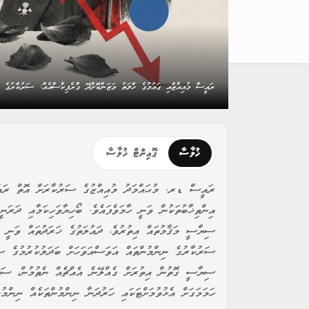
ރައީސް މުއިއްޒާއި ގައުމުގެ ހާލަތު ވަޒަންކޮށްދޭ ގްރެފިކްސްއެއް: ސަރުކާރުގެ ޕ
ޚުލާސާ
ޕޮއިންޓް ޚުލާސާ
ރައީސް ޑރ. މުޙައްމަދު މުއިއްޒުގެ ސަރުކާރަށް އޮތް ރައްޔި
އިންތިޚާބުތަކުން ވަނީ ހާމަވެފައެވެ. ބޯހިޔާވަހިކަމާއި ދަރަނީ
ސިޔާސީ މަޤާމުތައް އިތުރުވެ، ދައުލަތުގެ ޚަރަދުތައް ވަނީ ބޮ
ސަރުކާރުގެ ނިންމުންތައް އަވަސްއަވަހަށް ބަދަލުކުރުމުގެ ސަ
ސިޔާސީ ގޮތުން އިތުރަށް ގެއްލޭނެ އެއްޗެއް ނެތުމުން، ސަރު
ހަމަމަގަށް އެޅުވުމަށްޓަކައި ހަރުދަނާ ނިންމުންތަކެއް ނިންމުމ