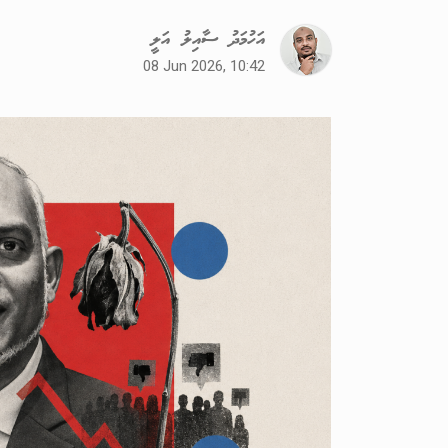
އަހުމަދު ސާއިލު އަލީ
08 Jun 2026, 10:42