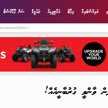
ި
ލައިފްސްޓައިލް
ރިޕޯޓް
މަލްޓިމީޑިއާ
ތައުލީމް
ސަން ޕޮޑްކާސްޓް
ternational Edition +
ނިޔެ
ވާހަކަ
ވިޔަފާރި
ލައިފްސްޓައިލް
ން ވާންވީ ގުރުބާނީއެއް!