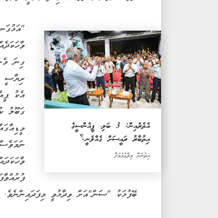
"އަޅުގަނ
ވާހަކަދެއ
ގިނަ މެނ
ރިޔާސީ އި
އެކު ޕީއެ
ގަބޫލު ކ
އެތެރެއިން: 3 ބަލި، ޕީއެންސީގެ
މީޑިއާގައ
އިތުބާރު ރައީސަށް ގެއްލެނީ؟
ނަމަވެސް 
އިތުރަށް ވިދާޅުވުމަށް
ވާހަކަދައ
ފުރުއްވާ
ބޭފުޅަކު "ސަން"އަށް ވިދާޅުވީ މިފަދައިންނެވެ.