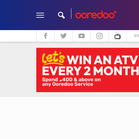
In
ދީން
ކޮލަމް
މަލްޓިމީޑިއާ