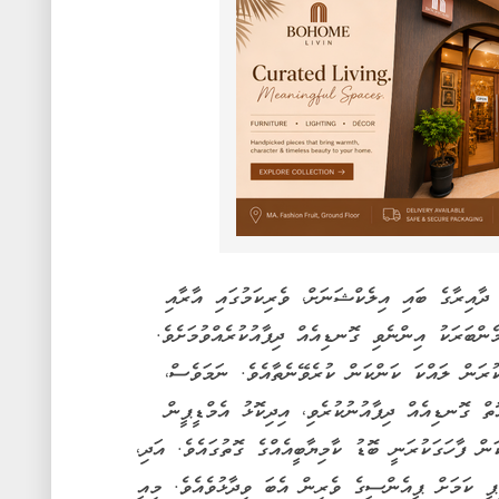
 ދާއިރާގެ ބައި އިލެކްޝަނަށް، ވެރިކަމުގައި އާރާއި
ްބަރަކު އިންނެވި ގޮނޑިއެއް ދިފާއުކުރެއްވުމަށެވެ.
ކުރަން ލައްކަ ކަންކަން ކުރެވޭނެތާއެވެ. ނަމަވެސް،
ް ގޮނޑިއެއް ދިފާއުނުކުރެވި، އިދިކޮޅު އެމްޑީޕީން
ް ފާހަގަކުރަނީ ބޮޑު ކާމިޔާބީއެއްގެ ގޮތުގައެވެ. އަދި،
ޕީ ކަމަށް ޕީއެންސީގެ ވެރިން އެބަ ވިދާޅުވެއެވެ. މިއީ