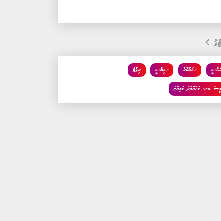
ެގު
އެންސީ
ސަރުކާރު
ސިޔާސީ
ރިޕޯޓް
އީސް ޑރ. މުހައްމަދު މުއިއްޒު