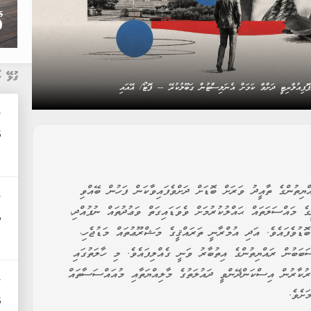
ގުޅޭ ޚ
ޮޕިއުލާރިޓީ ދަށްވާ ކަމަށް އެނަލިސްޓުން ގަބޫލުކުރޭ -- ފޮޓޯ/ އޭއައި
ރ
އ
ތުންގެ ތާއީދު ވަރަށް ބޮޑަށް ދަށްވެފައިވާކަން ފަހުން ބޭއްވި
ރ
ގެ މައްސަލަތައް ޙައްލުކުރުމަށް ވެވަޑައިގަތް ވަޢުދުތައް ނުފުއްދި،
އ
ޑުވެފައެވެ. އަދި އުމްރާނީ ތަރައްޤީގެ މަޝްރޫޢުތައް މަޑުޖެހި،
ބަބުން ރައްޔިތުންގެ އިތުބާރު ވަނީ ގެއްލިފައެވެ. މި ހާލަތުގައި
ކާރުން އިސްކަންދޭންވީ ދައުލަތުގެ މާލިއްޔަތާއި މުއައްސަސާތައް
ރ
ަށެވެ.
އ