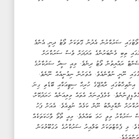
ވޯޓުގައި ސަރުކާރުން އެދުނު ގޮތަކަށް ވޯޓު ދިނީ އެންމެ
ުގައި ތިބި މެންބަރުންގެ އަދަދަށް ވެސް ސަރުކާރަށް
ނުލިބުނެވެ. ސަރުކާރާ ދެކޮޅަށް 70 ޕަސެންޓް ރައްޔިތުން ވޯޓު ދިނެވެ. މިއީ ސީދާ ސަރުކާރުގެ
ގައި ނޫނީ ނުވާނެއެވެ. އެވަރުން ނިމުނީއެއް ނޫނެވެ.
 އިންތިޚާބުގައި ރާއްޖޭގެ ހުރިހާ ސިޓީއަކާއި ބޮޑެތި ގިނަ
މްޑީޕީންނެވެ. ކެމްޕެއިނަށް އެތައް މިލިއަނެއް ހަރަދުކޮށް،
ކާރަށް ނާކާމިޔާބު ނޫން ކަމެއް ނުވިއެވެ. އެއަށް ފަހު
 ސަރުކާރު މިވީ ހަމަ ބައްޔެވެ. މިއީ ތޯތޯ ވާހަކަތަކެއް
ވެ. މި ފެކްޓްތަކަށް ބަލާއިރު ސަރުކާރުގެ މަގުބޫލުކަން
ަންޒަރެވެ.