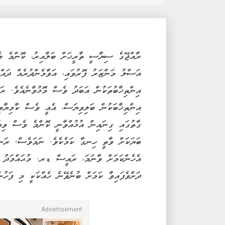
ރާއްޖޭގެ ސިޔާސީ ތާރީޚަށް ބަލާއިރު، ކޮންމެ ވެ
އަސްލު މަންޒަރު ފޮރުވައި، އަވާމެންދުރެއް ދައްކ
އިންތިޚާބުތަކުން އަބަދު ވެސް މޮޅުވާނެއެވެ. ރައ
އިންތިޚާބަކުން ބަލިވިޔަސް، އެއީ ވެސް ކާމިޔާބީ
ގާތުގައި ގިނައިން އުޅުއްވާނީ ކޮންމެ ވެސް ވިޔ
ބަޔަކަށް ވާތީ ހިނގާ ކަމެކެވެ. ނަމަވެސް, ރަނގަ
އެހެންކަމަށް ވާނަމަ، ރައީސް ޑރ. މުޙައްމަދު މ
ދަށްވެފައިވާ ކަމަށް ބުނެވޭނެ ހެއްކަކީ މި ފަހުން