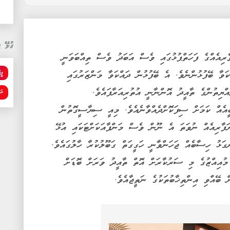
ގުޅޭ ޓ
ރިއެއްގެ ފަހަތްޕުޅުގައި ވެސް އަބަދު ވެސް ތިއްބަވަނީ
ޕީ
ަވާ ބޭފުޅުންނެވެ. އެ ބޭފުޅުން ދައްކަވާ މަންޒަރުގައި
ްޔިތުންގެ ތާއީދު އޮންނާނީ އުތުރިއަރާފައެވެ.
ރަ
އެއް ކަމަށް ސިފަކޮށްދެއްވާނެއެވެ. މިއީ ސިޔާސީގޮތުން
ަފާރިއެއް ނުވަތަ އެ ނޫން ވެސް މަންފާއަކަށްޓަކައި އުޅޭ
ޅު ހިސާބެއް ޖަހަންވާނީ ހަގީގަތް ގަބޫލުކުރާ ހާލުގައެވެ.
ުއިއްޒުގެ މި ސަރުކާރަށް އޮތް ތާއީދު ވަރަށް ބޮޑަށް
 ބޭއްވި އިންތިޚާބުތަކުގެ ނަތީޖާއެވެ.