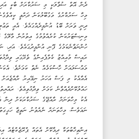
ދެން އޮތް ސުވާލަކީ މި ސަރުކާރަށް ބާކީ އަދި 
މިހާ ސަރުކާރުގެ މަގުބޫލުކަން ދަށްވީ ކީއްވެގެނ
ދިނީ ވަރަށް ބޮޑު އުންމީދެއްގައެވެ. އެއީ ތަޢުލ
މިނިސްޓަރުކަން ކުރެއްވުމުގެ އިތުރުން މާލޭގެ މޭ
ހުންނަވާނެކަމުގެ ފޮނި އުންމީދުގައެވެ. އަދި، ނ
ރައީސް މުއިއްޒު ކެމްޕެއިންގެ ތެރޭގައި ވިދާޅުވަ
މައްސަލައަށް ހާސްކަމެއް ނެތް ކަމަށެވެ. އެކަން 
އެއާއެކު މި ފަސް އަހަރު ނިމޭއިރު ރާއްޖެއަށް ދި
ހައްލުކޮށްދެއްވާނެ ކަމަށް ވިދާޅުވިއެވެ. ރައްޔިތ
އެކު މިހާތަނަށް ރާއްޖޭގެ ސަރުކާރަކަށް ދިން އ
ނަމަވެސް، މިހާތަނަށް ނެރެވުނު ނަތީޖާ ހަގީގަތު
އިންތިޚާބުތަކާ ދިމާކޮށް އެތައް ޕްރޮޖެކްޓެއް އ