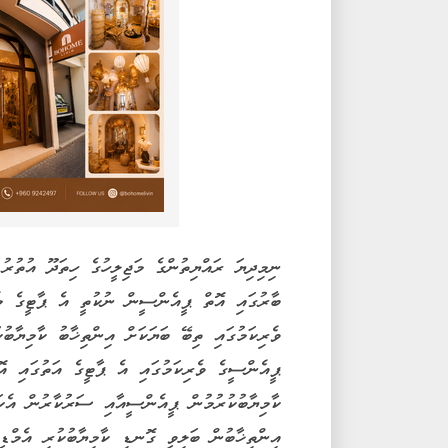
ނިމިދިޔަ ރައްޔިތުންގެ މަޖިލީހުގެ ހިތަދޫ އުތުރު
ބާރުގައި އޮތް ޕީއެންސީން ނުކުތީ އެ ޕާޓީގެ މެނ
ވެރިކަމުގައި ތިބޭ ބަޔަކަށް އިންތިޚާބު ކާމިޔާބު
ޕީއެންސީގެ ވެރިކަމުގައި އެ ޕާޓީގެ އަތުގައި އޮތ
ކާމިޔާބުކުރުމުން ޕީއެންސީއާއި ސަރުކާރުން އެކަނ
އިންތިޚާބުން ބަލިވީ ގޮނޑި ކާމިޔާބުކުރި އެމްޑީ