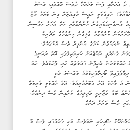
ދެ އަހަރާއި ފަސް މަހެއްހާ ދުވަސް އޮއްވައި، އަސްލު
ްތޯއެވެ؟ ހަގީގަތަކީ ރައީސް މުއިއްޒަށް ގިނަ ބަޔަކު ވޯޓު
ީމު އުނގެނިވަޑައިގެން ހުންނެވުމާއި ހަތް އަހަރު ހައުސިން
ޔަރުކަން ކުރެއްވުމާ ގުޅިގެން ހިންގުމުގެ ތަޖުރިބާ
ަތީޖާ ނެރުއްވާނެ ކަމުގެ އުންމީދާ ވެސް އެކުގައެވެ.
މުން ގެންދެވީ ރާއްޖެއަށް ކުރިމަތިވެފައި އޮތް ދަރަނީގެ
ހައްލުކުރަން އެހީވާނެ ގައުމުތައް ހުރި ވާހަކައެވެ. ހަމަ
މާވެފައިވާ ބޯހިޔާވަހިކަމުގެ މައްސަލަ އެކީ
ުން އެ ވާހަކަ އޭރު ގަބޫލުކުރިއެވެ. އޭގެ ހެއްކަކީ ވެރިކަމާ
ެންމެ ބޮޑު މެޖޯރިޓީ މަޖިލީހުގެ ތެރެއިން ވެސް ދިނުމެވެ.
ގައި ވެސް ވަރަށް ދަށެވެ.
ިއުލާނުކޮށް ސޮއިކުރި ނަމަވެސް، މުޅި ގައުމުގައި ވެސް މާ