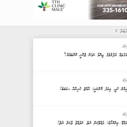
ަބަރު
ިޕޯޓް
ަގުތައް އުފުލުމުގެ ޒިންމާ ނަގަން ޖެހޭނީ ކޮންބައެއް؟
ިޕޯޓް
ިއްޔެ ހެދީ، މިއަދު ކޮންނަނީ: ރާއްޖެ ކުރިނާރާ ސަބަބު!
ިޕޯޓް
ައްޑޫ ލިންކްރޯޑު: ދުއްވޭކަށް ނެތް، ނުދުއްވާ ވާކަށް ނެތް!