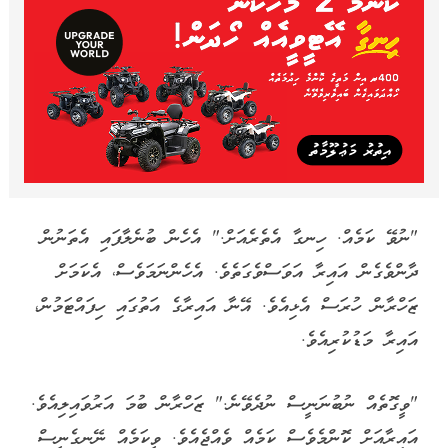
"ނުވޭ ކަމެއް. ހިނގާ އެތެރެއަށް." އެހެން ބުނެލާފައި އެތަނުން
ދާންވެގެން އައިރާ އަވަސްވެގަތެވެ. އެހެންނަމަވެސް، އެކަމަށް
ޒަހްރާން ހުރަސް އެޅިއެވެ. އޭނާ އައިރާގެ އަތުގައި ހިފައްޓަމުން،
އައިރާ މަޑުކުރިއެވެ.
"ވީގޮތެއް ނުބުނަނީސް ނުދެވޭނެ." ޒަހްރާން ބުމަ އަރުވައިލިއެވެ.
އައިރާއަށް ކޮންމެވެސް ކަމެއް ވެއްޖެއެވެ. ވީކަމެއް ނޭނގެނީސް