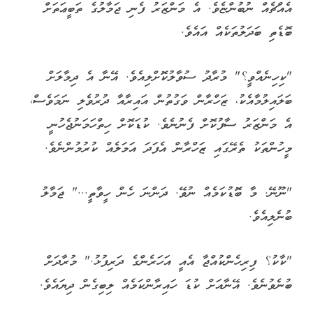
އެއްޗެއް ނުބުންޏެވެ. އެ މަންޒަރު ފެނި ޖަމާލުގެ ތަބީޢަތަށް
ބޮޑެތި ބަދަލުތަކެއް އައެވެ.
"ކިހިނެއްވީ؟" މުރާދު ސުވާލުކޮށްލިއެވެ. އޭނާ އެ ދިމާލަށް
ބަލައިލުމާއެކު، ޒަހްރާން ވަގުތުން އައިރާއާ ދުރުވެލި ނަމަވެސް،
އެ މަންޒަރު ސާފުކޮށް ފެނުނެވެ. ކުޑަކޮށް ހިތްހަމަނުޖެހުނީ
މީހުންތަކު ތެރޭގައި ޒަހްރާން އެފަދަ އަމަލެއް ކުރުމުންނެވެ.
"ނޫނޭ. މާ ބޮޑުކަމެއް ނުވޭ. ދަންނަ ހެން ހީވާތީ..." ޖަމާލު
ބުނެލިއެވެ.
"ކާކު؟ ފިރިހެންކުއްޖާ އެއީ އަހަރެންގެ ދަރިފުޅު." މުރާދަށް
ބުނެވުނެވެ. އޭނާއަށް ކުޑަ ހައިރާންކަމެއް ލިބިގެން ދިޔައެވެ.