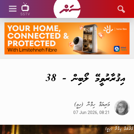
SSTV
SSTV LIVE
އިޤުރާރުވީމޭ ލޯބިން - 38
މަރިޔަމް ހިމްނާ (ހިމީ)
07 Jun 2026, 08:21