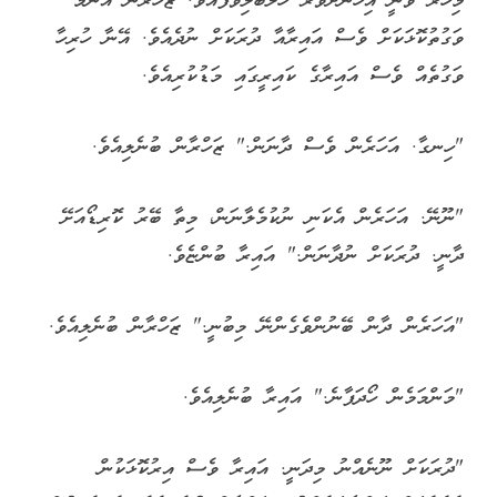
މިހާރު ވަނީ އިހުނަށްވުރެ ހަލަބޮލިވެފައެވެ. ޒަހްރާން އެންމެ
ވަގުތުކޮޅަކަށް ވެސް އައިރާއާ ދުރަކަށް ނުދެއެވެ. އޭނާ ހުރިހާ
ވަގުތެއް ވެސް އައިރާގެ ކައިރީގައި މަޑުކުރިއެވެ.
"ހިނގާ. އަހަރެން ވެސް ދާނަން." ޒަހްރާން ބުނެލިއެވެ.
"ނޫނޭ. އަހަރެން އެކަނި ނުކުމެލާނަން، މިތާ ބޭރު ކޮރިޑޯއަށޭ
ދާނީ. ދުރަކަށް ނުދާނަން." އައިރާ ބުންޏެވެ.
"އަހަރެން ދާން ބޭނުންވެގެންނޭ މިބުނީ." ޒަހްރާން ބުނެލިއެވެ.
"މަންމަމެން ހޯދަފާނެ." އައިރާ ބުނެލިއެވެ.
"ދުރަކަށް ނޫނެއްނު މިދަނީ. އައިރާ ވެސް އިރުކޮޅަކުން