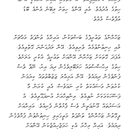
ހިތުގެ އެދުމެވެ. އެއީ އޭނާގެ ހިތަށް ލިބޭނެ އެންމެ ބޮޑު
އުފާވެސް މެއެވެ.
ޒަހްރާންގެ ތަޢުރީފްގެ ބަސްތަކުން، އައިރާގެ ތުންފަތް މައްޗަށް
ލުއި ހިނިތުންވުމެއް ވެރިވިއެވެ. އޭނާ ލަދުގަންނަ ގޮތްވިއެވެ.
އެފަދަ ގޮތަކަށް ޒަހްރާން އޭނާއަށް ތަޢުރީފް އެކުރީ އަލަށެވެ.
ހިތުގެ އިޙްސާސްތައް ހަލަބޮލިވެގެން ދިޔަ އިރު، ނޭވާ ވެސް
ފުންވެގެން ދިޔައެވެ. އޭނާ އަމިއްލަ ޖަޒުބާތުތައް ކިޔަމަން
ކުރުވަން މަސައްކަތް ކުރި ނަމަވެސް، އެއީ ކުރަން މާ
ފަސޭހަކަމަކަށް ނުވިއެވެ. އިންތިހާއަށް އުނދަގޫވިއެވެ. އެ
އަސަރުތައް މޫނުމަތީން ވެސް ފާޅުވާން ފެށިއެވެ. އައިރާއަށް
ވީގޮތުން ޒަހްރާންގެ ތުންފަތް މަތީގައިވި ހިނިތުންވުން ފުޅާވެގެން
ދިޔައެވެ. އައިރާ މިހާރު އެކީ ހަމަޖެހިއްޖެކަން އޭނާއަށް