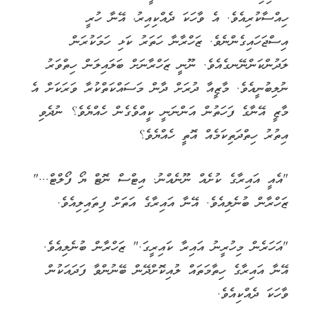
ހިއްސާކުރިއެވެ. އެ ވާހަކަ ދެއްކިއިރު، އޭނާ ހުރީ
އިސްޖަހައިގެންނެވެ. ޒަހްރާނާ ހަތަރު ކަޅި ހަމަކުރަން
ލަދުންކަންނޭނގެއެވެ. ނޫނީ ޒަހްރާނަށް ބަލައިލަން ހިތްވަރު
ނުލިބުނީއެވެ. މާޒީއާ ދުރަށް ދާން މަސައްކަތްކުރާ ވަރަކަށް އެ
މާޒީ އޭނާގެ ފަހަތުން އަންނަނީ ކީއްވެގެން ހެއްޔެވެ؟ ނުދެވި
އިތުރު ހިތްދަތިކަމެއް އޮތީ ހެއްޔެވެ؟
"އެއީ އައިރާގެ ކުށެއް ނޫނެއްނު. އިޓްސް ނޮޓް ޔޯ ފޯލްޓް..."
ޒަހްރާން ބުނެލިއެވެ. އޭނާ އައިރާގެ އަތަށް ފިތައިލިއެވެ.
"އަހަރެން މިހުރީނު އައިރާ ކައިރީގަ." ޒަހްރާން ބުނެލިއެވެ.
އޭނާ އައިރާގެ ހިތާމަތައް ލުއިކޮށްދޭން ބޭނުންވާ ފަދައަކުން
ވާހަކަ ދެއްކިއެވެ.