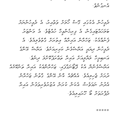
އެނގުނެވެ.
ދެމީހުން އެކުގައި ގޮސް ހޯލަށް ވަތްއިރު، އެ ދެމީހުންނަށް
ބަލަހައްޓައިގެން، އެ ފިރިހެންމީހާ ހުއްޓެވެ. އެ މަންޒަރު
ފެނުމާއެކު، ޒަހްރާން އައިރާއާ އިތުރަށް ގާތްވެލިއެވެ. އެ
ދެމީހުން ދިޔައީ އަޔާޝްމެން ކައިރިއަށެވެ. އަޔާޝް އޭނާގެ
އަނބިމީހާ ލަޔާލީއަށް އައިރާ ތަޢާރަފްކޮށްލަ ދިނެވެ.
އަޔާޝްމެންނާ އެކު ފޮޓޯނަގާފައި، ޒަހްރާނާއެކު އައިރާ ތަންކޮޅެއް
ދުރަށް ޖެހިލިއެވެ. އެއްޗެއް ކާން އޭނާގެ ގާތުން ޒަހްރާން
އެދުނު ނަމަވެސް، އެކަން ކުރަން އުޒުރުވެރިވަމުން އައިރާ
ދެފާރަތަށް ބޯ ހޫރައިލިއެވެ.
*****