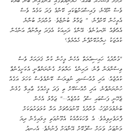
ރަށަށް މަޝްހޫރު ބައެއް. ހެޔޮނިޔަތުގައި އަނގައިން ބުނާ ބަޔަކު
ވެސް ނޫޅޭނެ. ފައިސާއަށްޓަކައި ކޮންމެ ފަދަ ކަމެއް ވެސް
އެމީހުން ކޮށްފާނެ. " ޖަމާލު ބުންޏެވެ. މުރާދަށް ބުނާނެ
އެއްޗެއް ނޭނގުނެވެ. އޭނާގެ ދަރިއަކު އެފަދަ ވިޔާނުދާ އަންހެން
ކުއްޖަކު ޚިޔާރުކޮށްފާނެ ހެއްޔެވެ؟
"މުރާދުގެ ހައިސިއްޔަތާ އެހެން މީހުން ކުރާ ޤަދަރަށް ވެސް
ވިސްނާލަން ވާނެ. ދަރިންގެ ޙަޔާތަށް ގެންނަންވާނީ އެކަށީގެންވާ
ކުއްޖެއް. އަދި މުއްސަނދި ނުވިޔަސް، ކޮންމެވެސް ކަހަލަ އަގެއް
ހުންނަންވާނެ. އަދި ޚާއްސަކޮށް ތި ފަދަ މީހެއްގެ ޢާއިލާ ގުޅެން
ޖެހޭނީ ފަސްބައި ސާފު ކުއްޖެއް..." ޖަމާލު އެހެން
ބުނެލުމަށްފަހު، މުރާދުގެ މޫނުމައްޗަށް އަރާ ކުލަވަރުތަކަށް
ފާރަވެރިވިއެވެ. އެ ވާހަކައާއެކު އެމޫނުމަތި މިލައިގެން ދިޔަ
މަންޒަރު ވަރަށް ސާފުކޮށް އޭނާއަށް ފެނުނެވެ. އެހިނދު