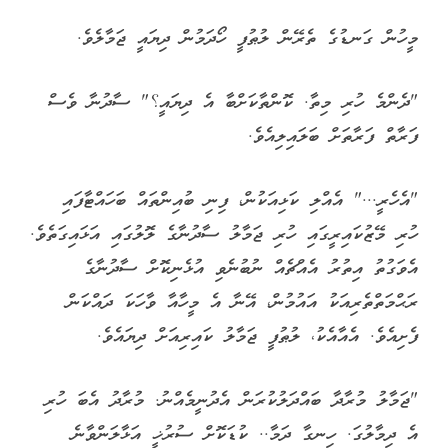
މީހުން ގަނޑުގެ ތެރޭން ލުޠުފީ ހޯދަމުން ދިޔައީ ޖަމާލެވެ.
"ދެންމެ ހުރި މިތާ. ކޮންތާކަށްބާ އެ ދިޔައީ؟" ސާދުނާ ވެސް
ފަރާތް ފަރާތަށް ބަލައިލިއެވެ.
"އެހެރީ..." އެއްލި ކަޅިއަކުން، ފިނި ބުއިންތައް ބަހައްޓާފައި
ހުރި މޭޒުކައިރީގައި ހުރި ޖަމާލު ސާދުނާގެ ލޮލުގައި އަޅައިގަތެވެ.
އެވަގުތު އިތުރު އެއްޗެއް ނުބުނެވި އުޅެނިކޮށް ސާދުނާގެ
ރަޙްމަތްތެރިއަކު އައުމުން، އޭނާ އެ މީހާއާ ވާހަކަ ދައްކަން
ފެށިއެވެ. އެއާއެކު، ލުޠުފީ ޖަމާލު ކައިރިއަށް ދިޔައެވެ.
"ޖަމާލު މުރާދާ ބައްދަލުކުރަން އެދުނީމެއްނު. މުރާދު އެބަ ހުރި
އެ ދިމާލުގަ. ހިނގާ ދަމާ.. ކުޑަކޮށް ސުރުޚީ އަޅާލަންވާނެ