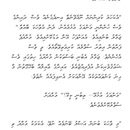
"އެކަހަލަ ކުދިންނަށް ނޫޅެވޭނެތާ އިނދެގެނެއް ވެސް. ދަރިންގެ
ވެސް ހުންނާނީ މަންމަގެ އުޅުމެއްނު. ދެން އެވާހަކަ ބާއްވާ."
ޖަމާލު ބުނެލިއެވެ. އެއަށްފަހު އޭނާ މަޑުކޮށްލިއެވެ. މުރާދުފެ
ފަރާތުން އިތުރު ސުވާލެއް ކުރިމަތިވޭތޯއެވެ. ވީ ވެސް
އެހެންނެވެ. ޖަމާލު އެބުނި ބަސްތަކުން މުރާދުގެ ހިތުގައި ވެސް
ޝަޢުޤުވެރިކަން އުފެދިއްޖެއެވެ. އައިރާގެ ޢާއިލާއާ ބެހޭގޮތުން މާ
ގިނަ ކަންތައްތަކެއް އޭނާއަކަށް އެނގިފައެއް ނެތެވެ.
"މަންމަގެ އުޅުމޭ... ތިބުނީ ކީކޭ؟" މުރާދަށް
ސުވާލުކޮށްލެވުނެވެ.
"މި ވާހަކަ ބުނަން އަސްލު ބޭނުމެއް ނުވޭ، އެކަމަކު މުރާދު ތި