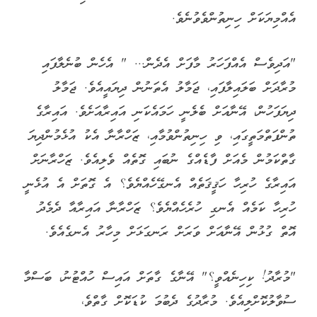
އެއްމިޔަކަށް ހިނިތުންވެވުނެވެ.
"އަދިވެސް އެއްފަހަރު މާފަށް އެދެން... " އެހެން ބުނެލާފައި
މުރާދަށް ބަލައިލާފައި، ޖަމާލު އެތަނުން ދިޔައީއެވެ. ޖަމާލު
ދިޔަފަހުން، އޭނާއަށް ބެލެނީ ހަމައެކަނި އައިރާއަށެވެ. އައިރާގެ
ތުންފަތްމަތީގައި، ވި ހިނިތުންވުމާއި، ޒަހްރާނާ އެކު އުޅެމުންދިޔަ
ގާތްކަމުން މެއަށް ފާޑެއްގެ ނުބައި ގޮތެއް ވެލިއެވެ. ޒަހްރާނަށް
އައިރާގެ ހުރިހާ ހަޤީޤަތެއް އެނގޭހެއްޔެވެ؟ އެ ގޮތަށް އެ އުޅެނީ
ހުރިހާ ކަމެއް އެނގި ހުރެހެއްޔެވެ؟ ޒަހްރާނާ އައިރާއާ ދެމެދު
އޮތް ގުޅުން އޭނާއަށް ވަރަށް ރަނގަޅަށް މިހާރު އެނގެއެވެ.
"މުރާދު! ކިހިނެއްވީ؟" އޭނާގެ ގާތަށް އައިސް ހުއްޓުނު، ބަސްމާ
ސުވާލުކޮށްލިއެވެ. މުރާދުގެ ދެބުމަ ކުޑަކޮށް ގާތްވެ،