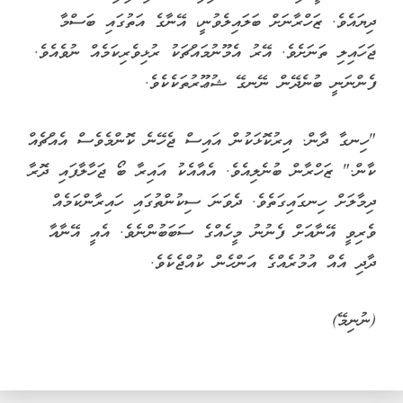
ދިޔައެވެ. ޒަހްރާނަށް ބަލައިލެވުނީ، އޭނާގެ އަތުގައި ބަސްމާ
ޖަހައިލި ތަނަށެވެ. އޭރު އެމޫނުމައްޗަކު ރުޅިވެރިކަމެއް ނުވެއެވެ.
ފެންނަނީ ބުނެދޭން ނޭނގޭ ޝުޢޫރުތަކެކެވެ.
"ހިނގާ ދާން. އިރުކޮޅަކުން އައިސް ޖެހޭނެ ކޮންމެވެސް އެއްޗެއް
ކާން." ޒަހްރާން ބުނެލިއެވެ. އެއާއެކު އައިރާ ބޯ ޖަހާލާފައި ދޮރާ
ދިމާލަށް ހިނގައިގަތެވެ. ދެވަނަ ސިކުންތުގައި ހައިރާންކަމެއް
ވެރިވީ އޭނާއަށް ފެނުނު މީހެއްގެ ސަބަބުންނެވެ. އެއީ އޭނާއާ
ދާދި އެއް އުމުރެއްގެ އަންހެން ކުއްޖެކެވެ.
(ނުނިމޭ)