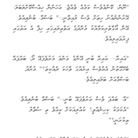
"ނޫން. ކޮންމެވެސް ކަމެއް ވެއްޖެ. އަހަންނާ ހިއްސާކޮށްލަބަލަ.
އޭރުންނެއްނު ހިތަށް ވެސް ލުއިވާނީ..." ބަސްމާ، ބުނެލިއެވެ.
އޭނާ އޯގާތެރިކަމާއެކު މުރާދުގެ އަތްތިލައިގައި ހިފާ އެ އަތުގައި
ފިރުމައިލިއެވެ.
"އައިރާ... އައިރާ ބުނީ އޭނާގެ މަންމަ މަރުވެފައޭ ދޯ. ބައްޕައާ
ބެހޭގޮތުން އެއްވެސް އިރެއްގަ ވާހަކަ ދެއްކިތަ؟" މުރާދު
ބަސްމާއަށް ބަލައިލިއެވެ.
"އާ. ބައްޕަ ވެސް މަރުވެފައޭ ބުނީ..." ބަސްމާ ބުނެލިއެވެ.
"އެކަމަކު ކިހިނެއްވީ؟ ކުއްލިއަކަށް ކީއްވެ ތި ސުވާލު
ތިކުރަނީ؟"