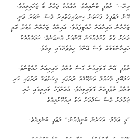
މިރޭ..." ލުޠުފީ ބުނެލިއެވެ. އެއާއެކު ޖަމާލު ބޯ ޖަހައިލިއެވެ.
އޭނާ ލުޠުފީގެ ފަހަތުން ހިނގައިގަތްއިރު ވެސް، ނަޒަރު ވަނީ
ޒަހްރާނާ އައިރާއަށް ހުއްޓިފައެވެ. އައިރާއާ ޒަހްރާނާ ދެމެދު އޮތީ
ވަރަށް ގާތް ގުޅުމެއްކަން އޭނާއަށް އެނގުނެވެ. ހަމައެއާއެކު
ހައިރާންކަމެއް ވެސް އޭނާގެ ހިތުތެރޭގައި ވިއެވެ.
ލުޠުފީ އޭނާ ގޮވައިގެން ގޮސް މުރާދު ކައިރިއަށް ހުއްޓުނެވެ.
ހަލަބޮލި މާހައުލާ ތަންކޮޅެއް ދުރުގައި މީހުންތަކާ ދުރުގައި ހުރި
މުރާދު ލުޠުފީއަށް ގޮވައިލިއެވެ. އެއަށްފަހު ކައިރީގައި ހުރި
ޖަމާލަށް ވެސް ސަލާމަށް އަތް ދިއްކޮށްލިއެވެ.
"މީ ޖަމާލު. އަހަރެން ބުނީމެއްނު." ލުޠުފީ ބުނެލިއެވެ.