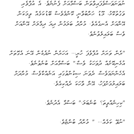
ނުތަނަވަސްވެފައިވާތަން ބަސްމާއަށް ފެނުނެވެ. އެ އުފާވެރި
ވަގުތުކޮޅު، މޫޑު ޚަރާބުވާނީ ކޮންމެވެސް ބޮޑުކަމެއް ވީމަކަން
އޭނާއަށް އެނގެއެވެ. މުރާދު ބަލަމުން ދިޔަ ދިމާލަށް އޭނާއަށް
ވެސް ބަލައިލެވުނެވެ.
"ރެން ވަރަށް އުފާވެފަ ހުރީ... އަހަރެން ނުދެކެން އޭނަ އެގޮތަށް
އުޅެނިކޮށެއް ދުވަހަކު ވެސް." ބަސްމާއަށް ބުނެވުނެވެ.
އެހެންނަމަވެސް، ދެވަނަ ސިކުންތުގައި އަނެއްކާވެސް، މުރާދަށް
ބަލައިލުމަށްފަހު، އޭނާ ވާހަކަ ދެއްކިއެވެ.
"ކިހިނެއްވީތަ؟ ބުނެބަލަ." ބަސްމާ އެދުނެވެ.
"ނުވޭ ކަމެއް... " މުރާދު ބުންޏެވެ.