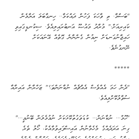
"ބަސްމާ. ތި ވާހަކަ ފަހުން ދައްކަމާ.. ހިނގާބަލަ އަޔާމެން
ކައިރިއަށް." މުރާދު މައުޞޫ އަނބުރައިލިއެވެ. ސިކުނޑީގައިވި
ހައިޖާނުގަނޑަށް ނިމުން ގެންނާނެ ގޮތެއް އޭނައަކަށް
ނޭނގުނެވެ.
*****
"ދެން ހަމަ އެއްވެސް އެއްޗެއް ނުކާނަންތަ؟" ޒަހްރާން އައިރާއާ
ސުވާލުކޮށްލިއެވެ.
"ހޫމް... ނުކާނަން... ކުޑަވަގުތުކޮޅަކަށް ނުމުމެލަން ބޭނުމީ..."
ގިނަ އަދަދެއްގެ މެހެމާނުން އައިސްފައިވުމާއެކު، ހޯލު ތެރެ