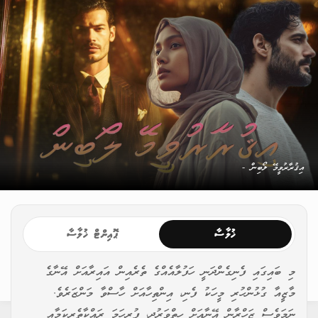
އިޤުރާރުވީމޭ ލޯބިން -
ޚުލާސާ
ޕޮއިންޓް ޚުލާސާ
މި ބައިގައި ފެނިގެންދަނީ ހަފުލާއެއްގެ ތެރެއިން އައިރާއަށް އޭނާގެ
މާޒީއާ ގުޅުންހުރި މީހަކު ފެނި، އިންތިހާއަށް ހާސްވާ މަންޒަރެވެ.
ނަމަވެސް ޒަހްރާން އޭނާއަށް ހިތްވަރުދީ، ފުރިހަމަ ރައްކާތެރިކަމާއި