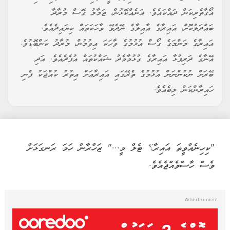
އޯގާތެރިކަން ދައްކައެވެ. އަނެއްކޮޅުން، ޖަމާލު ގޮސް މުރާދާ
ބައްދަލުކޮށް، އައިރާގެ އާއިލާގެ ނޭދެވޭ ވާހަކަތައް ކިޔައިދެއެވެ.
އައިރާގެ މަންމަގެ ގޯސް އުޅުމުގެ ވާހަކަ އިވުމުން، މުރާދު ކަންބޮޑުވެ،
އޭނާގެ ދަރިފުޅާ އައިރާގެ ގުޅުމާމެދު ޝައްކުތައް އުފެދެއެވެ. އަދި
ބޭރަށް ނުކުންނަން އުޅުމުގެ ތެރޭގައި އައިރާއަށް އިތުރު ކުއްޖަކު ފެނި
ހައިރާންކަން ލިބެއެވެ.
"ކިހިނެއްވީތަ އައިރާ؟ ޓެލް މީ..." ޒަހްރާން ހަމަ ރަނގަޅަށް
ވެސް ހާސްވެއްޖެއެވެ.