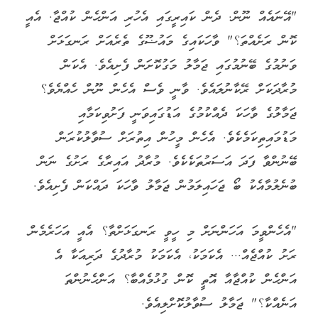
"އޭނައެއް ނޫން. ދެން ކައިރީގައި އެހުރި އަންހެން ކުއްޖާ. އެއީ
ކޮން ރަށެއްތަ؟" ވާހަކައިގެ މައުޟޫގެ ތެރެއަށް ރަނގަޅަށް
ވަނުމުގެ ބޭނުމުގައި ޖަމާލު މަގުކޮށަން ފެށިއެވެ. އެކަން
މުރާދަކަށް ރޭކާނުލައެވެ. ވާނީ ވެސް އެހެން ނޫން ހެއްޔެވެ؟
ޖަމާލުގެ ވާހަކަ ދެއްކުމުގެ އަޑުގައިވަނީ ފަށުވިކަމާއި
މަޑުމައިތިކަމެކެވެ. އެހެން މީހުން އިތުރަށް ސުވާލުކުރަން
ބޭނުންވާ ފަދަ އަސަރުތަކެކެވެ. މުރާދު އައިރާގެ ރަށުގެ ނަން
ބުނެލުމާއެކު ބޯ ޖަހައިލަމުން ޖަމާލު ވާހަކަ ދައްކަން ފެށިއެވެ.
"އެހެންވީމަ އަހަންނަށް މި ހީވީ ރަނގަޅަށްތާ؟ އެއީ އަހަރެމެން
ރަށު ކުއްޖެއް... އެކަމަކު، އެކަމަކު މުރާދުގެ ދަރިއަކާ އެ
އަންހެން ކުއްޖާއާ އޮތީ ކޮން ގުޅުމެއްބާ؟ އަންހެނުންތަ
އަނެއްކާ؟" ޖަމާލު ސުވާލުކޮށްލިއެވެ.