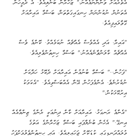
އެތެރެއަށް ވަންނާނަމެއްނު." ޒަހްރާން ބުނެލިއެވެ. އެ ދެމީހުން
އެތަނުން ނުކުންނަން ހިނގައިގަތްތަނާ، ބަސްމާ އައިރާއަށް
ގޮވާލައިފިއެވެ.
"އައިރާ. އަދި އެއްވެސް އެއްޗެއް ނުކަމެއްމު. ކޮންމެ ވެސް
އެއްޗެއް ކާލަންވާނެއެއްނު." ބަސްމާ ހިނިތުންވެލިއެވެ.
"ފަހުން..." ބަސްމާ ބުނުމުން އައިރާއަށް ދެކޮޅު ހަދާކަށް
ނުކެރުނެވެ. އެންމެފަހުން އޭނާ އެއްބަސްވިއެވެ. "އެކަމަކު
އިރުކޮޅަކުން."
"އެންމެ ރަނގަޅު. އައިރާއަށް ކާން ދިނުމަކީ ރެންގެ ޒިންމާއެއް
އިނގޭ." އެހެން ބުނެލާފައި ބަސްމާ ޒަހްރާންގެ އަތުގެ
މުލައްދަނޑީގައި ކުޑަކޮށް ޖަހައިލިއެވެ. އަދި ހިނިތުންވެލުމަށްފަހު