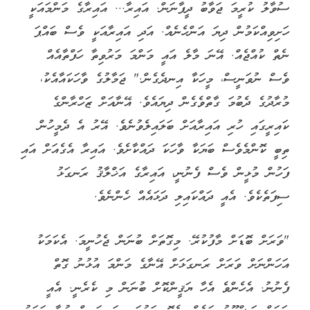
ސުވާލު ކުރީމަ ޖަވާބު ދީފާނަން. އައިރާ... އައިރާގެ މަންމައަކީ
ހަށިވިއްކަމުން ދިޔަ އަންހެނެއް. އަދި އައިރާއަކީ ވެސް ބައްޕަ
ނެތް ކުއްޖެއް. އޭނަ މާލެ އައީ މަންމަ މަރުވިތާ ހަފްތާއެއް
ވެސް ނުވަނީސް، މީހަކާ އިނދެގެން." ޖަމާލުގެ ވާހަކައާއެކު،
މުރާދުގެ ދެބުމަ ގާތްވެގެން ދިޔައެވެ. އޭނާއަށް ޒަހްރާންގެ
ކައިރީގައި ހުރި އައިރާއަށް ބަލައިލެވުނެވެ. އޭރު އެ ދެމީހުން
ތިބީ ކޮންމެވެސް ބަޔަކާ ވާހަކަ ދައްކާށެވެ. އައިރާ އެގެއަށް އައި
ފަހުން މުޅީން ވެސް ފެނުނީ، އައިރާގެ އަޚްލާޤު ރަނގަޅު
ސިފަތެކެވެ. އެއީ ދައްކައިލި ދަޅައެއް ހެންނެވެ.
"ވަރަށް ބޮޑަށް މާފުކުރޭ. މިގޮތަށް ބުނަން ޖެހުނީމަ. އެކަމަކު
އަހަންނަށް ވަރަށް ރަނގަޅަށް އޭނާގެ މަންމަ އުޅުނު ގޮތް
ފެނުނު. އެހެންވެ އެހާ ޔަޤީންކޮށް ބުނަން މި ކެރެނީ. އެއީ