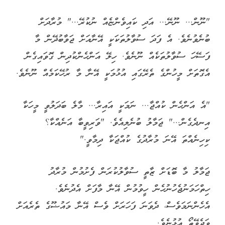
"ނޫން... ނޫނޭ... އަދި ކައިވެންޏެއް ނުކުރޭ..." މުރާދަށް
ބުނެވުނެވެ. އެ ފަދަ ސުވާލުތަކަކީ އޭނާއަށް ޖަވާބުދޭން މާ
ފަސޭހަ ސުވާލުތަކެއް ނޫނެވެ. ހިލޭ އަންހެންކުދިން ގޮވައިގެން
އެގޮތަށް މީހުންގެ ތެރޭގައި އުޅުމަކީ އޭނާ މާ ރުހޭކަމެއް ނޫނެވެ.
"އެ އަންހެން ކުއްޖާ... ނަމަކީ އައިރާ... މާލެ ބަދަލުވީ މީހަކާ
އިނދެގެން..." ޖަމާލު ބުނެލިއެވެ. "ވަރިވީބާ އަނެއްކާ؟
ކިހިނެއްތަ އޭނަ މުރާދުގެ ކުއްޖަކާ ދިމާވީ."
ޖަމާލު މާ ބޮޑަށް ޒާތީ ސުވާލުކުރަން ފެށުމުން މުރާދު
ހިތްހަމަނުޖެހުނުހެން ހީވުމުން އޭނާ މާފަށް އެދުނެވެ.
އެހެންނަމަވެސް، ދެވަނަ ފަހަރަށް ވެސް އޭނާ މައުޟޫގެ ތެރެއަށް
ވަދެވޭތޯ އުޅުނެވެ.