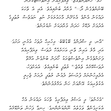
"ހޫމް. ހަނދާންވެއްޖެ. ވިޔަފާރިއަށް އިންވެސްޓްކުރަން
ބޭނުންވެގެން ދޯ..." މުރާދު ބުނެލިއެވެ. އެއީ އެ ވާހަކަ
ދައްކަން އެންމެ އެކަށޭނެ މާޙައުލަކަށް ނުވި ނަމަވެސް، ލުޠުފީގެ
އެދުމަށް ދެކޮޅު ހަދަން މުރާދަކަށް ނުކެރުނެވެ.
"އާނ. މީ ސާދުނާގެ ބޮޑުބޭބެ. މިހުރިހާ ދުވަހު އުޅުނީ ރަށުގަ.
އަދި މާލެ އައިރާ ވާނީ އަހަރެއްހާ ދުވަސް. ވިޔަފާރިއެއް
ފަށަންވެގެން އިންވެސްޓަރަކު ހޯދަން ބުނެގެން އުޅޭތާ
ދުވަސްކޮޅެއް ވެއްޖެ." ލުޠުފީ ބުނެލިއެވެ. އެއަށްފަހު،
އެދެމީހުންނަށް ފުރުސަތު ދެމުން، ލުޠުފީ ދުރަށް ޖެހިލީ
އެކުވެރިއަކު އޭނާއަށް ހަނާ އަޅާލުމުންނެވެ.
"އެހެންތަ! މީ އަސްލު ވިޔަފާރީގެ ވާހަކަ ދައްކަން އެހާ
އެކަށީގެންވާ ވަގުތެއް ނޫންކަންނާނގެ. ހިނގާ ފަހުން ތަންކޮޅެއް