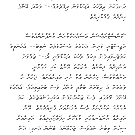
ރަނގަޅަށް ތިވާހަކަ ދައްކާލަން ދިމޭވެލަމާ..." މުރާދު އޭނާގެ
ޚިޔާލެއް ފާޅުކުރިއެވެ.
"ކޮންސްޓްރަކްޝަން މަސައްކަތްކުރަން ކުންފުންޏެއްވެސް
ރަޖިސްޓްރީ ކުރިން، އެކަމަކު މަސައްކަތެއް ނުލިބޭ.... އެހެންވީމަ
ހަމަޖެހިލައިގެން މިކަމާ ވާހަކަ ދައްކާލާނީ ދޯ..." ޖަމާލަށް
އުންމީދެއް ލިބުނެވެ. އެވަގުތު އޭނާގެ ކަޅި ހުއްޓުނީ
އަނެއްކާވެސް، ޒަހްރާނާ އެކު ހުރި އައިރާއަށެވެ. ޖަމާލު މާ
ވަރަކަށް އެ ދިމާލަށް ބަލާތީ މުރާދު ވެސް ބަލައިލިއެވެ. އެއާއެކު
އޭނާގެ ލޮލުގައި ވެސް ޒަހްރާންމެން އަޅައިގަނެއްޖެއެވެ. ހަމަ
އެއާއެކު ޒަހްރާނަށް ވެސް އެމަންޒަރު ފެނިއްޖެއެވެ. އޭނާ
އައިރާގެ އުނަގަނޑުގައި ކުޑަކޮށް ހިފައްޓައިލިއެވެ. އައިރާއަށް
ސިހުން ލިބުނު ނަމަވެސް، ޒަހްރާންގެ ބޭނުން އެނގި، އޭނާ