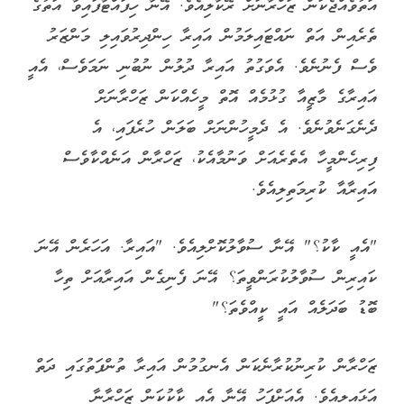
އަތުވެއްޖެކަން ޒަހްރާނަށް ރޭކާލިއެވެ. އޭނާ ހިފައްޓާފައިވާ އަތުގެ
ތެރެއިން އަތް ނައްޓައިލަމުން އައިރާ ހިންދިރުވައިލި މަންޒަރު
ވެސް ފެނުނެވެ. އެވަގުތު އައިރާ ދުލުން ނުބުނި ނަމަވެސް، އެއީ
އައިރާގެ މާޒީއާ ގުޅުމެއް އޮތް މީހެއްކަން ޒަހްރާނަށް
ދެނެގަނެވުނެވެ. އެ ދެމީހުންނަށް ބަލަން ހުރެފައި، އެ
ފިރިހެންމީހާ އެތެރެއަށް ވަނުމާއެކު، ޒަހްރާން އަނެއްކާވެސް
އައިރާއާ ކުރިމަތިލިއެވެ.
"އެއީ ކާކު؟" އޭނާ ސުވާލުކޮށްލިއެވެ. "އައިރާ. އަހަރެން އޭނަ
ކައިރިން ސުވާލުކުރަންވީތަ؟ އޭނަ ފެނިގެން އައިރާއަށް ތިހާ
ބޮޑު ބަދަލެއް އައީ ކީއްވެތަ؟"
ޒަހްރާން ކުރިނުކުރާނެކަން އެނގުމުން އައިރާ ތުންފަތުގައި ދަތް
އަޅައިލިއެވެ. އެއަށްފަހު އޭނާ އެއީ ކާކުކަން ޒަހްރާނާ