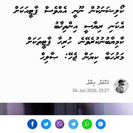
ކޯލިޝަނަކުން ނޫނީ އެއްވެސް ޕާޓީއަކަށް
އެކަނި ރިޔާސީ އިންތިޚާބު
ކާމިޔާބުނުކުރެވޭނެ، ހުރިހާ ޕާޓީތަކަށް
މަރުހަބާ ކިޔަން ޖެހޭ: ޞާލިޙް
އަޙްމަދު އިޔާދު
06 Jun 2026, 23:27