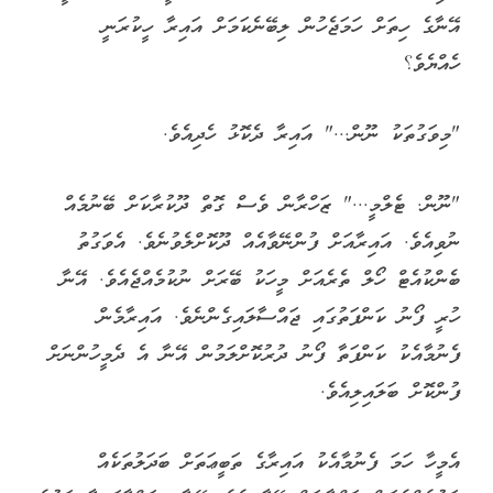
އޭނާގެ ހިތަށް ހަމަޖެހުން ލިބޭނެކަމަށް އައިރާ ހީކުރަނީ
ހެއްޔެވެ؟
"މިވަގުތަކު ނޫން..." އައިރާ ދެކޮޅު ހެދިއެވެ.
"ނޫން. ޓެލްމީ..." ޒަހްރާން ވެސް ގޮތް ދޫކުރާކަށް ބޭނުމެއް
ނުވިއެވެ. އައިރާއަށް ފުންނޭވާއެއް ދޫކޮށްލެވުނެވެ. އެވަގުތު
ބެންކުއެޓް ހޯލް ތެރެއަށް މީހަކު ބޭރަށް ނުކުމެއްޖެއެވެ. އޭނާ
ހުރީ ފޯނު ކަންފަތުގައި ޖައްސާލައިގެންނެވެ. އައިރާމެން
ފެނުމާއެކު ކަންފަތާ ފޯނު ދުރުކޮށްލަމުން އޭނާ އެ ދެމީހުންނަށް
ފުންކޮށް ބަލައިލިއެވެ.
އެމީހާ ހަމަ ފެނުމާއެކު އައިރާގެ ތަބީޢަތަށް ބަދަލުތަކެއް