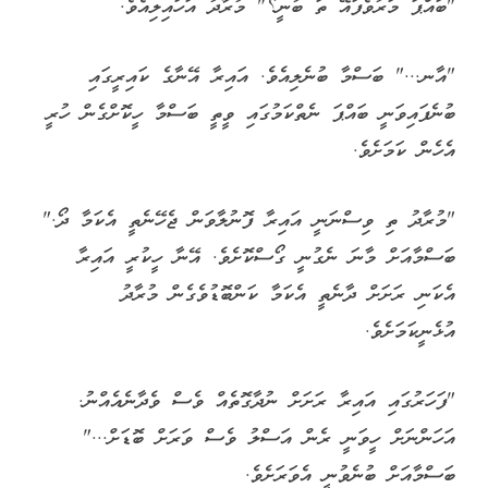
"ބައްޕަ މަރުވެފައޭ ތަ ބުނީ؟" މުރާދު އަހައިލިއެވެ.
"އާނ..." ބަސްމާ ބުނެލިއެވެ. އައިރާ އޭނާގެ ކައިރީގައި
ބުނެފައިވަނީ ބައްޕަ ނެތްކަމުގައި ވީތީ ބަސްމާ ހީކޮށްގެން ހުރީ
އެހެން ކަމަށެވެ.
"މުރާދު ތި ވިސްނަނީ އައިރާ ފޮނުލާވަން ޖެހޭނެތީ އެކަމާ ދޯ."
ބަސްމާއަށް މާނަ ނެގުނީ ގޯސްކޮށެވެ. އޭނާ ހީކުރީ އައިރާ
އެކަނި ރަށަށް ދާނެތީ އެކަމާ ކަންބޮޑުވެގެން މުރާދު
އުޅެނީކަމަށެވެ.
"ފަހަރުގައި އައިރާ ރަށަށް ނުދާގޮތެއް ވެސް ވެދާނެއެއްނު.
އަހަންނަށް ހީވަނީ ރެން އަސްލު ވެސް ވަރަށް ބޮޑަށް..."
ބަސްމާއަށް ބުނެވުނީ އެވަރަށެވެ.