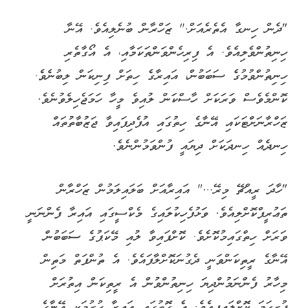
"ދެން ހިނގާ އެތެރެއަށް." ޒަހްރާން ބުނެލިއެވެ. އޭނާ
ހިނިތުންވެލިއެވެ. އެ ފިރިހެންވަންތަކަމާއި، އެ އޯގާތެރި
ހިނިތުންވުމުގެ ސަބަބުން، އައިރާގެ ހިތަށް ފިނިކަން ލިބުނެވެ.
ކޮންމެވެސް ވަރަކަށް ހާސްކަން ލުއިވެ މީހާ ހަމަޖެހިލެވުނެވެ.
ޒަހްރާނަށްޓަކައި އޭނާގެ ހިތުގައި އުފެދިފައިވާ ޖަޒުބާތުތައް
ހިނދެއް ހިނދަކަށް ދިޔައީ ފުންވަމުންނެވެ.
"ހާދަ ރީއްޗޭ މިރޭ..." އައިރާއަށް ބަލައިލަމުން ޒަހްރާން
ތަޢުރީފްކޮށްލިއެވެ. ވަޅުފެހިކުލައިގެ މެކްސީގައި އައިރާ ފެންނަނީ
ވަރަށް ހިތްގައިމުކޮށެވެ. ކޮށްފައިވާ ލުއި މޭކަޕުގެ ސަބަބުން
އޭނާގެ ރީތިކަންވަނީ ދެގުނަކޮށްލާފައެވެ. އެ ތުންފަތް މަތިން
މިހާރު ފެންނަމުންދިޔަ ހިނިތުންވުން އެ ރީތިކަން އިތުރަށް
ފުރިހަމަ ކޮށްލައިފިއެވެ. އެ ގޮތުގައި އައިރާ ހުރުމަކީ އޭނާގެ