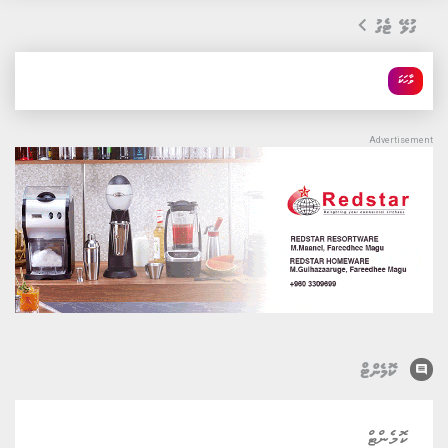
ގުޅޭ ޓެގު
ވާހަކަ
comment
ކޮމެންޓް