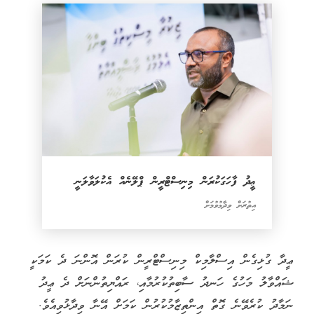
ޢީދު ފާހަގަކުރަން މިނިސްޓްރީން ޕްލޭނެއް އެކުލަވާލަނީ
އިތުރަށް ވިދާޅުވުމަށް
ޢީދާ ގުޅިގެން އިސްލާމިކް މިނިސްޓްރީން ކުރަން އޮންނަ ދެ ކަމަކީ
ޝައްވާލު މަހުގެ ހަނދު ސާބިތުކުރުމާއި، ރައްޔިތުންނަށް ދެ ޢީދު
ނަމާދު ކުރެވޭނެ ގޮތް އިންތިޒާމުކުރުން ކަމަށް އޭނާ ވިދާޅުވިއެވެ.