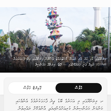
މިލަންދޫގައި ކޯޑި ކުޅެ، މާލި ނެރުން: ކޮންޓްރެކްޓު އުސޫލުން މިލަންދޫގައި އީދު ފާހަގަކުރަން
321،940 ރުފިޔާ ވަނީ ޚަރަދުކޮށްފައި --- ފޮޓޯ/ މިލަންދޫ ކައުންސިލް
ޚުލާސާ
ޕޮއިންޓް ޚުލާސާ
ށ. މިލަންދޫގައި މި އަހަރުގެ ބޮޑު ޢީދު ފާހަގަކުރުމުގެ އެންމެހައި
ކަންކަން ކައުންސިލުން ކުރިއަށްގެންދިޔައީ އާންމުކޮށް ރައްޔިތުން