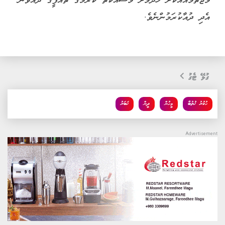
މުޖުތަމައުއަކަށް ހެދުމަށް މަސައްކަތް ކުރުމުގެ ތައުފީގު ދެއްވުން
އެދި ދުއާކުރަމުންނެވެ.
ގުޅޭ ޓެގު
ހުކުރު ޚުތުބާ
މީހުން
ދީން
ޚަބަރު