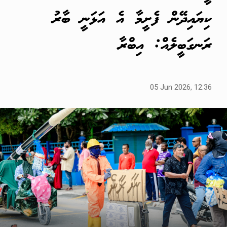
ކިޔައިދޭން ފެށީމާ އެ އަޅަނީ ބާރު
ރަނގަބީލެއް: އިބްރާ
05 Jun 2026, 12:36