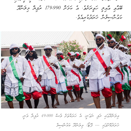
ބޭއްވި އާއިލީ ހަވީރަށެވެ. އެ ކަމަށް 179،990 ރުފިޔާ މިލަންދޫ
ކައުންސިލުން ޚަރަދުކުރިއެވެ.
މިލަންދޫގައި ދަފި ނަގަނީ: އެ ހަރަކާތަށް ވެސް 49،000 ރުފިޔާ ވަނީ
ޚަރަދުކޮށްފައި --- ފޮޓޯ/ މިލަންދޫ ކައުންސިލް