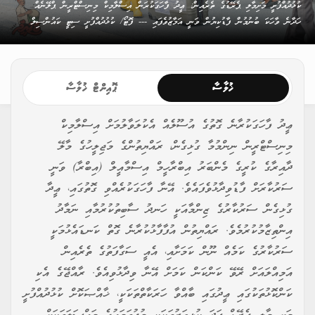
ކުޅުދުއްފުށީ މަށިމާލި ޕެރޭޑުގެ ތެރެއިން: ޢީދު ފާހަގަކުރަން އިސްލާމިކް މިނިސްޓްރީން ޕްލޭނެއް
ހަދާނެ ވާހަކަ ބުނުމުން ފާޑުކިޔުން ވަނީ އަމާޒުވެފައި --- ފޮޓޯ/ ކުޅުދުއްފުށީ ސިޓީ ކައުންސިލް
ޚުލާސާ
ޕޮއިންޓް ޚުލާސާ
ޢީދު ފާހަގަކުރާނެ ގޮތުގެ އުސޫލެއް އެކުލަވާލުމަށް އިސްލާމިކް
މިނިސްޓްރީން ނިންމުމާ ގުޅިގެން، ރައްޔިތުންގެ މަޖިލީހުގެ މާލޭ
ދާއިރާގެ ކުރީގެ މެންބަރު އިބްރާހީމް އިސްމާއީލް (އިބްރާ) ވަނީ
ސަރުކާރަށް ފާޑުވިދާޅުވެފައެވެ. އޭނާ ފާހަގަކުރެއްވި ގޮތުގައި، ޢީދާ
ގުޅިގެން ސަރުކާރުގެ ޒިންމާއަކީ ހަނދު ސާބިތުކުރުމާއި ނަމާދު
އިންތިޒާމުކުރުމެވެ. ރައްޔިތުން އުފާފާޅުކުރާނެ ގޮތް ކަނޑައެޅުމަކީ
ސަރުކާރުގެ ކަމެއް ނޫން ކަމަށާއި، އެއީ ސަގާފަތުގެ ތެރެއިން
އަމިއްލައަށް ރޭވޭ ކަންކަން ކަމަށް އޭނާ ވިދާޅުވިއެވެ. ރާއްޖޭގެ އެކި
ކަންކޮޅުތަކުގައި ޢީދުގައި ބާއްވާ ހަރަކާތްތަކަކީ، ޚާއްޞަކޮށް ކުޅުދުއްފުށީ