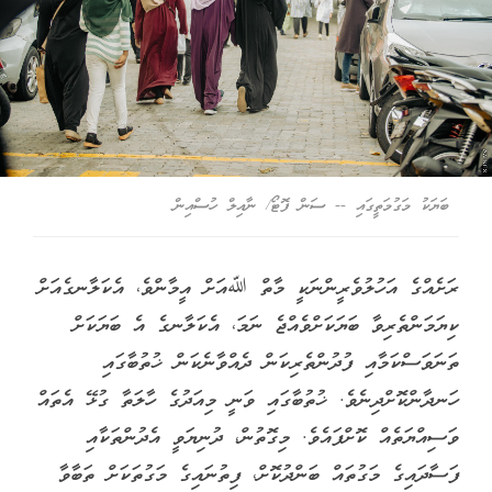
ބަޔަކު މަގުމަތީގައި -- ސަން ފޮޓޯ/ ނާއިލް ހުސްއިން
ރަށެއްގެ އަހުލުވެރީންނަކީ މާތް ﷲއަށް އީމާންވެ، އެކަލާނގެއަށް
ކިޔަމަންތެރިވާ ބަޔަކަށްވެއްޖެ ނަމަ، އެކަލާނގެ އެ ބަޔަކަށް
ތަނަވަސްކަމާއި ފުދުންތެރިކަން ދެއްވާނެކަން ޚުތުބާގައި
ހަނދާންކޮށްދިނެވެ. ޚުތުބާގައި ވަނީ މިއަދުގެ ހާލަތާ ގުޅޭ އެތައް
ވަސިއްޔަތެއް ކޮށްފައެވެ. މިގޮތުން، ދުނިޔަވީ އެދުންތަކާއި
ފަސާދައިގެ މަގުތައް ބަންދުކޮށް، ފިތުނައިގެ މަގުތަކަށް ތަބާވާ