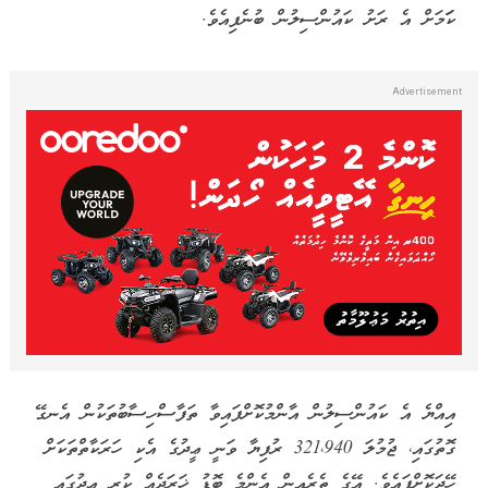
ކަަމަށް އެ ރަށު ކައުންސިލުން ބުނެފިއެވެ.
އިއްޔެ އެ ކައުންސިލުން އާންމުކޮށްފައިވާ ތަފާސްހިސާބުތަކުން އެނގޭ
ގޮތުގައި، ޖުމުލަ 321،940 ރުފިޔާ ވަނީ ޢީދުގެ އެކި ހަރަކާތްތަކަށް
ހޭދަކޮށްފައެވެ. އޭގެ ތެރެއިން އެންމެ ބޮޑު ޚަރަދެއް ކުރީ ޢީދުގައި