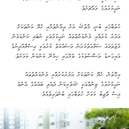
ނަހީކުރުމުގެ މައްޗަށެވެ.
ޚުތުބާގައި ބުނީ، މާތްﷲ އަށް އީމާންވުމާއި ހެޔޮ ކަންތަކަށް
އަމުރު ކުރުމާއި މުންކަރާތްތައް ނަހީކުރުމަކީ ނުބައި ކަންކަމުން
މުޖުތަމައު ސަލާމަތްކުރަން މަސައްކަތް ކުރުމަކީ އިސްލާމްދީނުގެ
މައިގަނޑު އަސާސްތަކުގެ ތެރޭގައި ހިމެނޭ ކަންކަން ކަމަށެވެ.
މިގޮތުން، ހެޔޮ ކަންތަކަށް އަމުރުކުރުމާއި މުންކަރާތްތައް
ނަހީކުރުމުގެ ޒިންމާއަކީ ﷲވެރިކަން ދެއްވި ބައެއްގެ އެންމެ
އިސް ވާޖިބު ކަމަށް ޚުތުބާގައި ބުނެފައިވެއެވެ.