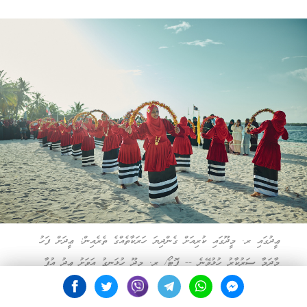
ޢީދުގައި ރ. މީދޫގައި ކުރިއަށް ގެންދިޔަ ހަރަކާތެއްގެ ތެރެއިން: ޢީދަށް ފަހު
މާދަމާ ސަރުކާރު ހުޅުވޭނެ -- ފޮޓޯ/ ރ. މީދޫ ހުޅަނގު އަވަށު ޢީދު އުފާ