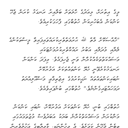
މީގެ އިތުރަށް، މިއަދުގެ ހާލަތަށް ބަލާއިރު ރަނގަޅު ކުރަން ޖެހޭ
ކަންކަން އެބަހުރިކަން ޚުތުބާގައި ފާހަގަކުރިއެވެ.
"ޚާއްޞަކޮށް މާތް ﷲ ޙުރުމަތްތެރިކުރައްވައިފައިވާ މީސްތަކުންގެ
ލެޔާއި މުދަލާއި އަބުރު ރައްކާތެރިކުރުމަށްޓަކައި
މަސައްކަތްތަކެއްކުރާން ވަނީ ޖެހިފައެވެ. މިފަދަ ކަންކަން
ރަނގަޅުކުރެވޭނީ ހެޔޮ ކަންތައްތަކަށް އަމުރުކޮށް
ނުބައިކަންތައްތައް ނަހީކުރުމުގެ އިޖުތިމާޢީ މަސްއޫލިއްޔަތު
ދަމަހައްޓައިގެންނެވެ،" ޚުތުބާގައި ބުނެފައިވެއެވެ.
ޚުތުބާގައި ބުނީ، ހެޔޮ ކަންތަކަށް އަމުރުކޮށް، ނުބައި ކަންކަން
މަނާކުރަން މަސައްކަތްކުރާނެ ބަޔަކު އަބަދުވެސް މުޖުތަމައުގައި
ތިބެން ޖެހޭނެ ކަމަށެވެ. އެ މީހުންނަކީ، ކާމިޔާބީގެ އަހުލުވެރީން