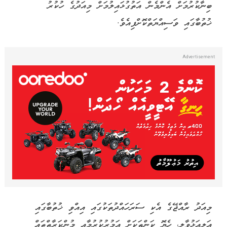
ބިނާކުރުމަށް އެންމެން އަތުގުޅައިލުމަށް މިއަދުގެ ހުކުރު
ޚުތުބާގައި ވަސިއްޔަތްކޮށްފިއެވެ.
މިއަދު ރާއްޖޭގެ އެކި ސަރަހައްދުތަކުގައި އިއްވި ޚުތުބާގައި
އަލިއަޅުވާލީ، ހެޔޮ ކަންތަކަށް އަމުރުކުރުމާއި މުންކަރާތްތައް