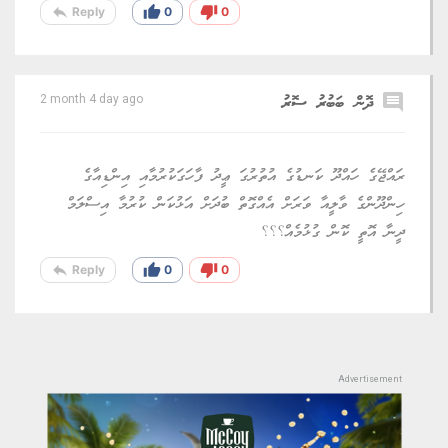
reply
thumb_up
thumb_down
Reply
0
0
comment
ދޮން ބަބުރު ސޮރު
2 month 4 day ago
ރައްޖޭގެ ހައްދޫ ކަނޑުގެ އުތުރުގަ ޢީދު ފާހަގަކުރުމާއި އިންޑިއާގެ
ހިންދޫންގެ ވާލީއާ ވަރަށް އެއްގޮތް ބުދަށް އަޅުކަން ކުރުމާ އިސްލަމް
ދީނާ އޮތީ ކޮން ގުޅުމެއް؟؟؟
reply
thumb_up
thumb_down
Reply
0
0