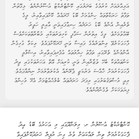
އަމިއްލައަށް ކުރުމުގެ ބަދަލުގައި ކޮންޓްރެކްޓު އުސޫލުންނެވެ. މިގޮތުން
ތަފާތު ހަރަކާތްތައް ހިންގުމަށް ބޮޑު ހޭދައެއް ކޮށްފައިވާއިރު، މީގެ
ތެރެއިން އެންމެ ބޮޑު ޚަރަދެއް ހިނގާފައިވަނީ އާއިލީ ހަވީރު
ބޭއްވުމަށެވެ. މީގެ އިތުރުން ސަގާފީ ކުޅިވަރުތަކާއި މުބާރާތްތަކަށްވެސް
ފާހަގަކުރެވޭ މިންވަރެއްގެ ފައިސާ ވަނީ ހޭދަކޮށްފައެވެ. މިކަމާ ގުޅިގެން
އާންމުންގެ ތެރޭގައި ތަފާތު ޚިޔާލުތައް އުފެދިފައިވާއިރު، އިސްލާމީ
ކަންތައްތަކާ ބެހޭ ވުޒާރާއިން ވަނީ ކުރިއަށް އޮތް އަހަރުތަކުގައި ޢީދު
ފާހަގަކުރުމަށް ޚާއްސަ މަރުކަޒީ ޕްލޭނެއް އެކުލަވާލުމަށް ނިންމާފައެވެ.
މިއީ މުސްތަޤުބަލުގައި މިފަދަ ޚަރަދުތައް ބެލެހެއްޓުމަށް އެޅޭ މުހިންމު
ފިޔަވަޅަކަށް ވެގެންދާނެއެވެ.
ކޮންޓްރެކްޓު އުސޫލުން ށ. މިލަންދޫގައި މި އަހަރުގެ ބޮޑު ޢީދު
ފާހަގަކުރުމަށް ތިން ލައްކައަށް ވުރެ ގިނަ ރުފިޔާ ޚަރަދުކޮށްފައިވާ