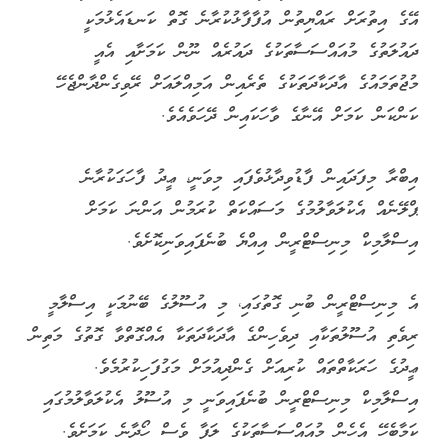
އޭގެ އިތުރަށް ރައްޔިތުން އުފާފާޅުކުރާނެ ގޮތް ކަނޑައެޅުމަކީ
ދައުލަތުގެ މުއައްސަސާތަކުގެ ދައުރެއް ނޫން ކަމަށާއި އެއީ
މުޖުތަމައުގެ އާދަކާދަތަކުގެ ތެރެއިން އަމިއްލައަށް ރޭވިގެންދާންޖެހޭ
ކަންކަން ކަމަށް އޭނާގެ ވާހަކައިން ދޭހަވެއެވެ.
އިބްރާ މިފަދައިން ފާޑުވިދާޅުވެފައި މިވަނީ، ޢީދު ފާހަގަކުރާނެ
ޕްލޭނެއް އެކުލަވާލުމުގެ މަސައްކަތް ކުރަމުން އަންނަ ކަމަށް
އިސްލާމިކް މިނިސްޓްރީން އިއްޔެ ބުނެފައިވަނިކޮށެވެ.
އެ މިނިސްޓްރީން ބުނި ގޮތުގައި، މި އުސޫލުގެ ބޭނުމަކީ އިސްލާމީ
ރިވެތި އުސޫލުތަކާއި ދިވެހިންގެ އާދަކާދަތަކާ އެއްގޮތްވާ ގޮތުގެ މަތިން
ޢީދުގެ ހަރަކާތްތައް ކުރިއަށް ގެންދިއުމަށް މަގުފަހިކުރުމެވެ.
އިސްލާމިކް މިނިސްޓްރީން ބުނެފައިވަނީ މި އުސޫލު އެކުލަވާލުމުގައި
ކަމާބެހޭ އެހެން މުއައްސަސާތަކުގެ ލަފާ ވެސް ހޯދާނެ ކަމަށެވެ.