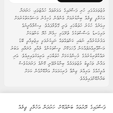
މުޖުތަމައުގައި ހުރި ފަސާދައިގެ އަމަލުތައް ހުއްޓުވައި، ހަރުދަނާ
އަޚުލާގީ ޖީލެއް ބިނާކުރުމަށް އެންމެން ގުޅިގެން މަސައްކަތްކުރުމަށް
މިއަދުގެ ހުކުރު ޚުތުބާގައި ވަނީ ގޮވާލާފައެވެ. އިސްލާމްދީނުގެ
މައިގަނޑު އަސާސްތަކުގެ ތެރޭގައި ހިމެނޭ ހެޔޮ ކަންތަކަށް
އަމުރުކުރުމާއި ނުބައި ކަންތައްތައް ނަހީކުރުމަކީ އިޖުތިމާއީ ބޮޑު
މަސްއޫލިއްޔަތެއްކަން ފާހަގަކޮށް، މީސްތަކުންގެ ލެޔާއި މުދަލާއި އަބުރު
ރައްކާތެރިކުރުމުގެ މުހިންމުކަމަށް ޚުތުބާގައި އަލިއަޅުވައިލިއެވެ. އަދި
އަމާން، ތަހުޒީބު މުޖުތަމައެއް ބިނާކުރެވޭނީ ކޮންމެ ފަރުދަކުވެސް
އެމީހެއްގެ އަމިއްލަ ޒިންމާ ފުރިހަމައަށް އަދާކޮށްގެން ކަމަށް
ބަޔާންކޮށްފައިވެއެވެ.
ފަސާދައިގެ ދޮރުތައް ބަންދުކޮށް، ހަރުދަނާ އަޚުލާގީ ޖީލެއް