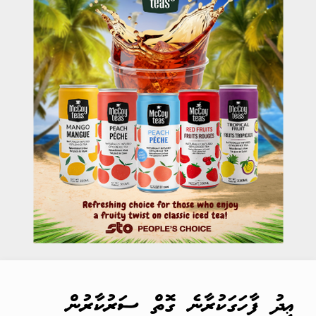
ޢީދު ފާހަގަކުރާނެ ގޮތް ސަރުކާރުން