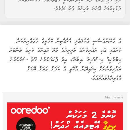
މަށި މާލި ޕެރޭޑް ފަދަ ކުޅިވަރުތަކަކީ މުޖުތަމަޢުގެ މައްސަލަތަކަށް
ފާޑުކިޔުމަށް އޮންނަ މުހިންމު ފުރުޞަތެކެވެ.
އާ ގާނޫނުއަސާސީ އެކުލަވާލި ޑްރާފްޓިން ކޮމެޓީގެ މުގައްރިރުކަން
ކުރެއްވި އަދި ރައްޔިތުންގެ މަޖިލީހުގެ މާލޭ ދާއިރާގެ ކުރީގެ މެންބަރު
އިބްރާހީމް އިސްމާއީލް (އިބްރާ)، ޢީދު ފާހަގަކުރާނެ ގޮތް ސަރުކާރުން
ރައްޔިތުންނަށް ކިޔައިދޭން އުޅޭތީ އެ ކަމަށް ވަރަށް ބޮޑަށް
ފާޑުވިދާޅުވެއްޖެއެވެ.