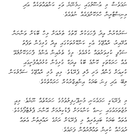
ނަމަވެސް، މި އުސޫލުގައި ހިމެނޭނެ ވަކި ކަންތައްތަކެއް އަދި
މިނިސްޓްރީން ހާމަކޮށްފައެއް ނުވެއެވެ.
ސަރުކާރުން ޢީދު ފާހަގަކުރާ ގޮތުގެ ތެރެއަށް މިހާ ބޮޑަށް ވަންނަން
އުޅޭއިރު، ރާއްޖޭގެ އެކި ކަންކޮޅުތަކުގައި ޢީދާ ގުޅިގެން ތަފާތު
ސަގާފީ ކުޅިވަރުތައް ކުޅެއެވެ. މީގެ ތެރެއިން އެންމެ ފާހަގަކޮށްލެވޭ
އެއް ހަރަކާތަކީ ކޮންމެ ބޮޑު ޢީދަކާ ގުޅިގެން ކުޅުދުއްފުށީގައި
ކުރިއަށް ގެންދާ މަށި މާލި ޕެރޭޑެވެ. މިއީ މުޅި ރާއްޖޭގެ ސަމާލުކަން
ލިބޭ، އަދި ގިނަ ބަޔަކު އިންތިޒާރުކުރާ ހަރަކާތެކެވެ.
މި ޕެރޭޑަކީ ހަމައެކަނި މުނިފޫހިފިލުވުމުގެ ހަރަކާތެއް ނޫނެވެ. މިއީ
މުޖުތަމައުގައި ހިނގާ ކަންކަމަށް ފާޑުކިޔުމަށް އޮންނަ ޕްލެޓްފޯމެކެވެ.
އެތައް ބަޔަކު ބައިވެރިވާ މި ޕެރޭޑަށް ރަށުގެ ރައްޔިތުން އެތައް
ދުވަހެއް ކުރިން ތައްޔާރުވާން ފަށައެވެ.