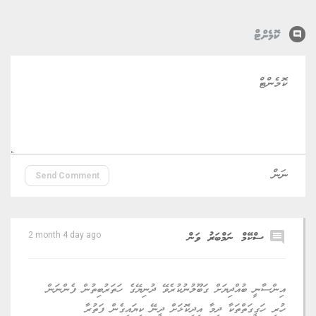
comment
ކޮމެންޓް
Send Comment
comment
ސްކޭމް ނަމްބަރު ވަން
2 month 4 day ago
އިންސާނީ ބުއްދިޔަށް ގަބޫލުނުކުރެވޭ ދުނިޔޭގެ ހަތަރުބިތުން ފެންނަން
ހުރި ހަގީގަތްތަކާ ދިމާ އިދިކޮޅަށް ދީނޭ ކިޔައިގެން ފަތުރާ