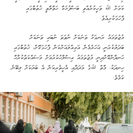
ކަމަށް ﷲ ވަހީކުރެއްވި ބަސްފުޅަކާ ހަވާލާވީ ޚުތުބާގައި
ފާހަގަކުރިއެވެ.
މުޖުތަމައު ރަނގަޅު ތަނަކަށް ނުވަތަ ނުބައި ތަނަކަށް
ބަދަލުކުރަނީ އަހަރެމެން އަމިއްލައަށްކަން ފާހަގަކޮށް، ޚުތުބާގައި
ހަނދާންކޮށްދިނީ މުޖުތަމައު އިސްލާހުކުރުމަށް މަސައްކަތްކުރާހާ
ހިނދަކު، މާތް ﷲގެ މަދަދާއި އެހީތެރިކަން އެ ބަޔަކަށް ލިބޭނެ
ކަމެވެ.