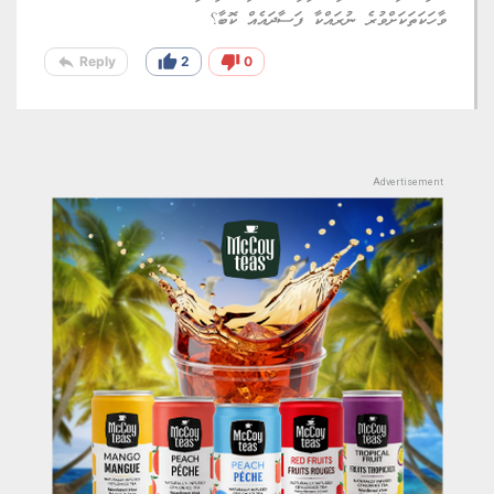
ވާހަކަތަކަށްވުރެ ނުރައްކާ ފަސާދައެއް ކޮބާ؟
reply
thumb_up
thumb_down
Reply
2
0