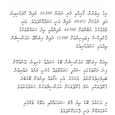
މީގެ އިތުރުން، ކޯޑިއާއި މާލި ނެރެން 34،499 ރުފިޔާ ހޭދަކުރިއިރު،
ދަފި ނެގުމަށް 49،451 ރުފިޔާ ވަނީ ޚަރަދުކޮށްފައެވެ. އަދި،
ވާދެމުމުގެ މުބާރާތަށް 44،500 ރުފިޔާއާއި އީދު ހަރަކާތްތަކުގެ
ގްރެފިކްސް ޑިޒައިނިންއަށް 13،500 ރުފިޔާ މިލަންދޫ ކައުންސިލުން
ޢީދުގައި ޚަރަދުކުރިއެވެ.
ޢީދަށް މިލަންދޫ ކައުންސިލުން ބޮޑު ޚަރަދެއް ކުރިއިރު، އާންމުކޮށް
ގިނަ ރަށްތަކުގައި ސަގާފީ ހަރަކާތްތައް ކުޅެނީ ރަށުގެ ރައްޔިތުން
ބައިވެރިވެގެންނެވެ. އެކަމަކު، އެކި ޝޯތައް ދިނުމަށް ބޮޑުބެރު
ގުރޫޕުތަކާއި ނަށާ ގުރޫޕުތަކަށް ކައުންސިލްތަކުން ޚަރަދުކުރެއެވެ.
މި އަހަރުގެ ބޮޑު ޢީދު މާލެ ސަރަހައްދާއި އަތޮޅު ތެރޭގައި
ކުލަގަދަކޮށް ވަނީ ފާހަގަކޮށްފައެވެ.