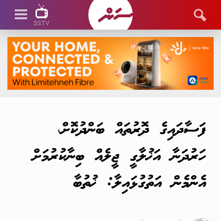
SSTV
SSTV LIVE
ފަސާދައިގެ ދޮރުތައް ބަންދުކޮށް،
ހަރުދަނާ އަޚުލާގީ ޖީލެއް ބިނާކުރުމަށް
އެންމެން އަތުގުޅައިލާ: ޚުތުބާ