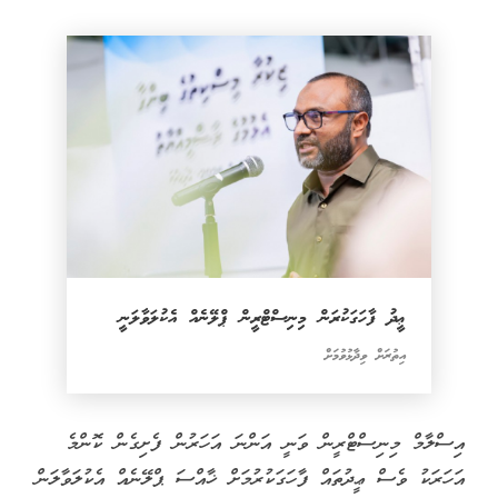
ޢީދު ފާހަގަކުރަން މިނިސްޓްރީން ޕްލޭނެއް އެކުލަވާލަނީ
އިތުރަށް ވިދާޅުވުމަށް
އިސްލާމް މިނިސްޓްރީން ވަނީ އަންނަ އަހަރުން ފެށިގެން ކޮންމެ
އަހަރަކު ވެސް ޢީދުތައް ފާހަގަކުރުމަށް ޚާއްސަ ޕްލޭނެއް އެކުލަވާލަން