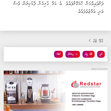
ފަށާފައިވާކަން ހާމަކޮށްފައެވެ. އެ ކަމާ ގުޅިގެން ފާޑުކިޔުން ވެސް
ވަނީ އަމާޒުވެފައެވެ.
ގުޅޭ ޓެގު
މާލީ
ބޮޑު ޢީދު
ށ. މިލަންދޫ
ޚަބަރު