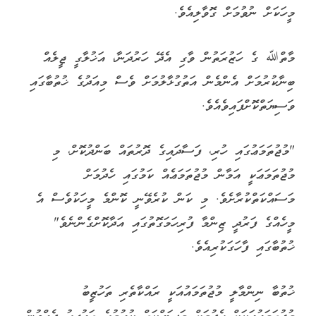
މީހަކަށް ނުވުމަށް ގޮވާލިއެވެ.
މާތްﷲ ގެ ހަޒުރަތުން ވާގި އެދޭ ހަރުދަނާ، އަޚުލާގީ ޖީލެއް
ބިނާކުރުމަށް އެންމެން އަތުގުޅާލުމަށް ވެސް މިއަދުގެ ޚުތުބާގައި
ވަސިޔަތްކޮށްފައިވެއެވެ.
"މުޖުތަމަޢުގައި ހުރި، ފަސާދައިގެ ދޮރުތައް ބަންދުކޮށް، މި
މުޖުތަމަޢަކީ އަމާން މުޖުތަމަޢެއް ކަމުގައި ހެދުމަށް
މަސައްކަތްކުރާށެވެ. މި ކަން ކުރެވޭނީ ކޮންމެ މީހަކުވެސް އެ
މީހެއްގެ ފަރުދީ ޒިންމާ ފުރިހަމަގޮތުގައި އަދާކޮށްގެންނެވެ"
ޚުތުބާގައި ފާހަގަކުރިއެވެ.
ޚުތުބާ ނިންމާލީ މުޖުތަމައުއަކީ ރައްކާތެރި ތަހުޒީބު