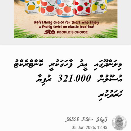
މިލަންދޫގައި ޢީދު ފާހަގަކުރީ ކޮންޓްރެކްޓު
އުސޫލުން، 321،000 ރުފިޔާ
ޚަރަދުކުރި
ފާތިމަތު ސައުނާ މުހައްމަދު
05 Jun 2026, 12:43