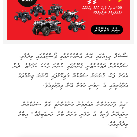
ސޯޝަލް މީޑިއާގައި އޭނާ އާންމުކުރެއްވި ޕޯސްޓެއްގައި ވިދާޅުވީ،
ސަރުކާރުން ދައްކާންވާނީ ޤާނޫނުގައި ހުންނަ ވާހަކަ ކަމަށެވެ. ދެން
އެއަށް ފަހު، ޤާނުނުން ސަރުކާރާ މަތިކޮށްފައި އޮންނަ ޒިންމާތައް
އަދާކުރީމައި އެ ނިމުނީ ކަމަށް އޭނާ ވިދާޅުވިއެވެ.
"ޢީދު ފާހަގަކުރާން ރައްޔިތުން ކަންކުރާންވީ ގޮތް ސަރުކާރުން
ކިޔައިދޭން ފެށީމާ އެ އަޅަނީ ވަރަށް ބާރު ރަނގަބީލެއް،" އިބްރާ
ވިދާޅުވިއެވެ.