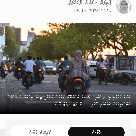
ފާތިމަތު ސައުނާ މުހައްމަދު
05 Jun 2026, 13:17
ބަޔަކު މަގުމަތީގައި: ފަސާދައިގެ ދޮރުތައް ބަންދުކޮށް، ހަރުދަނާ އަޚުލާގީ ޖީލެއް ބިނާކުރުމަށް އެންމެން
އަތުގުޅައިލުމަށް ޚުތުބާގައި ގޮވާލި --ސަން ފޮޓޯ/ ފަޔާޒު މޫސާ
ޚުލާސާ
ޕޮއިންޓް ޚުލާސާ