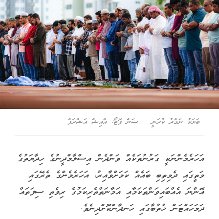
ބަޔަކު ނަމާދު ކުރަނީ -- ސަން ފޮޓޯ: އާއިޝް އަޝްރަފް
އަހަރެމެންނަކީ ގަރުނުތަކެއް ވަންދެން އިސްލާމްދީނުގެ ހިދާޔަތުގެ
މަތީގައި ދެމިތިބި ބައެއް ކަމަށްވާއިރު، އަހަރެމެންގެ ތެރޭގައި
އޮންނަ އެއްބައިވަންތަކަމާއި އަމާނަތްތެރިކަމުގެ ރިވެތި ސިފަތައް
ދަމަހައްޓަން ޚުތުބާގައި ހަނދާންކޮށްދިނެވެ.