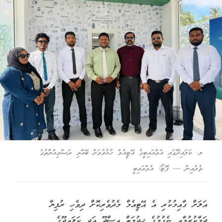
ލ. ކަލައިދޫގައި އެމްއައިބީގެ އޭޓީއެމް ހުޅުވުމަށް ބޭއްވި ރަސްމިއްޔާތުގެ
ތެރެއިން --- ފޮޓޯ: އެމްއައިބީ
އަލަށް ގާއިމުކުރި އެ އޭޓީއެމް މެދުވެރިކޮށް ދިވެހި ރުފިޔާ
ޖަމާކުރުމާއި ނެގުމުގެ ޚިދުމަތް އިސްދޫ އަދި ކަލައިދޫގެ