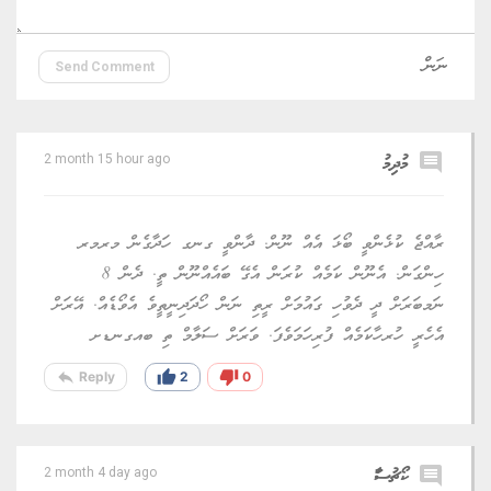
Send Comment
comment
މުދިމު
2 month 15 hour ago
ރާއްޖެ ކުޅެންވީ ބޯޅަ އެއް ނޫން. ދާންވީ ގނގ ހަދާގެން މރމރ
ހިންގަން. އެނޫން ކަމެއް ކުރަން އެގޭ ބައެއްނޫން ތީ. ދެން 8
ނަމބަރަށް ދީ ދެވުހި ގައުމަށް ރީތި ނަން ހޯދަދިނީތީވެ އެވޯޑެއް. އޭރަށް
އެހެރީ ހުރހާކަމެއް ފުރިހަމަވެފަ. ވަރަށް ސަލާމް ތި ބއގނޑށ
reply
thumb_up
thumb_down
Reply
2
0
comment
ކޯޗުސަާ
2 month 4 day ago