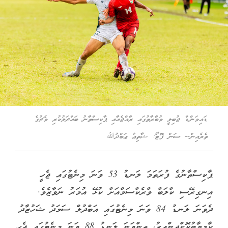
ޑައިމަންޑް ޖުބިލީ މުބާރާތުގައި ރާއްޖެއާއި ޕާކިސްތާނު ބައްދަލުކުރި މެޗުގެ
ތެރެއިން-- ސަން ފޮޓޯ: ޝާތިޢު ޢަބްދުﷲ
ޕާކިސްތާނުގެ ފުރަތަމަ ލަނޑު 53 ވަނަ މިނެޓުގައި ޖެހީ
އިނގިރޭސި ކްލަބް ވްރެކްސަމްއަށް ކުޅޭ އުމަރު ނަވާޒެވެ.
ދެވަނަ ލަނޑު 84 ވަނަ މިނެޓުގައި އަބްދުލް ސަމަދު ޝަހުޒާދު
ކާމިޔާބުކޮށްދިންއިރު، ތިންވަނަ ލަނޑު 88 ވަނަ މިނެޓުގައި ޖެހީ