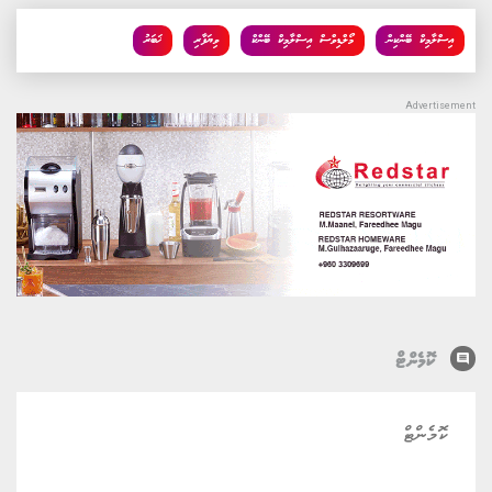
އިސްލާމިކް ބޭންކިން
މޯލްޑިވްސް އިސްލާމިކް ބޭންކް
ވިޔަފާރި
ޚަބަރު
comment
ކޮމެންޓް