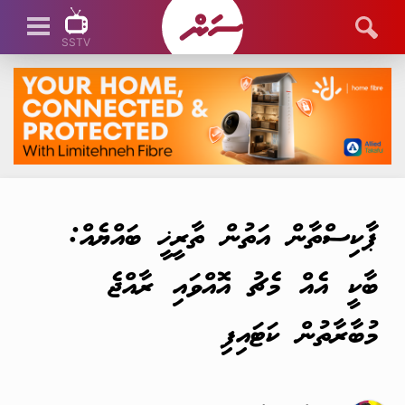
SSTV
SSTV LIVE
ޕާކިސްތާން އަތުން ތާރީޚީ ބައްޔެއް:
ބާކީ އެއް މެޗު އޮއްވައި ރާއްޖެ
މުބާރާތުން ކަޓައިފި