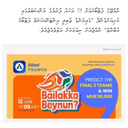
ރާއްޖޭގެ ފުޓްބޯޅައަށް 75 އަހަރު ފުރުމުގެ މުނާސަބަތުގައި
ކުރިއަށްގެންދާ "ޑައިމަންޑް ޖުބިލީ އިންޓަނޭޝަނަލް ފުޓްބޯޅަ
މުބާރާތް" ރާއްޖެއަށް ނިމުމަކަށް އަތުވެއްޖެއެވެ.