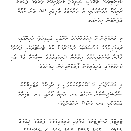
ކާމިޔާބީތަކުގެ ތެރޭގައި، އައިވީއެފް މެދުވެރިކޮށް ފުރަތަމަ ފަހަރަށް
ދަރިއަކު އުފަންވުމާއި، އެ މަރުކަޒުގެ އެހީގައި 100 ވަނަ ކުއްޖާ
އުފަންވުން ހިމެނެއެވެ.
މި މަރުކަޒުން ދޭ ޚިދުމަތްތަކުގެ ތެރޭގައި އައިވީއެފް، އައިޔޫއައި،
ދަރިމައިވުމުގެ މައްސަލަތައް ދެނެގަތުމަށް ކުރާ ޓެސްޓުތަކާއި ފަރުވާގެ
ޕްލޭން އެކުލަވައިލުމުގެ އިތުރުން، ދަރިމައިވުމުގެ ސިއްހަތާ ގުޅޭ އެކި
ކަންކަމުގައި އެހީތެރިކަން ފޯރުކޮށްދިނުން ހިމެނެއެވެ.
މި މަރުކަޒުގައި މަސައްކަތްކުރައްވަނީ މި ދާއިރާގެ ތަޖުރިބާކާރު
ސްޕެޝަލިސްޓުން ކަމަށްވާ ޑރ. އަނީތާ ގޯރާއި، ޑރ. ޒަކިއްޔާ
އަޙްމަދާއި، ޑރ. ވަރްޝާ ރެންގަރާޖެވެ.
ޓްރީޓޮޕް ހޮސްޕިޓަލުގެ އަމާޒަކީ ދަރިމައިވުމުގެ ފަރުވާގެ ޚިދުމަތް