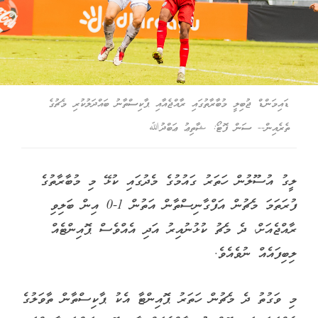
ޑައިމަންޑް ޖުބިލީ މުބާރާތުގައި ރާއްޖެއާއި ޕާކިސްތާނު ބައްދަލުކުރި މެޗުގެ
ތެރެއިން-- ސަން ފޮޓޯ: ޝާތިޢު ޢަބްދުﷲ
ލީގު އުސޫލުން ހަތަރު ގައުމުގެ މެދުގައި ކުޅޭ މި މުބާރާތުގެ
ފުރަތަމަ މެޗުން އަފްގާނިސްތާން އަތުން 1-0 އިން ބަލިވި
ރާއްޖެއަށް، ދެ މެޗު ކުޅުނުއިރު އަދި އެއްވެސް ޕޮއިންޓެއް
ލިބިފައެއް ނުވެއެވެ.
މި ވަގުތު ދެ މެޗުން ހަތަރު ޕޮއިންޓާ އެކު ޕާކިސްތާން ތާވަލުގެ