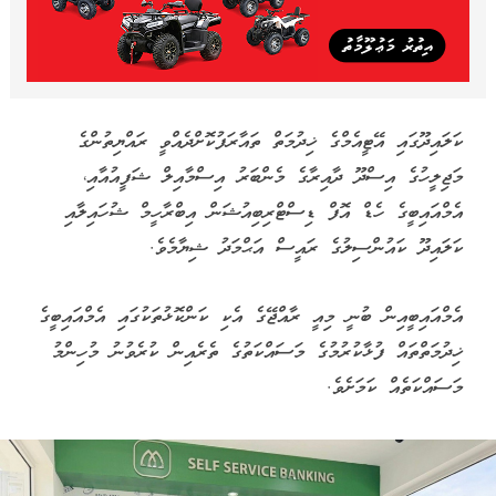
ކަލައިދޫގައި އޭޓީއެމްގެ ޚިދުމަތް ތައާރަފުކޮށްދެއްވީ ރައްޔިތުންގެ
މަޖިލީހުގެ އިސްދޫ ދާއިރާގެ މެންބަރު އިސްމާއިލް ޝަފީއުއާއި،
އެމްއައިބީގެ ހެޑް އޮފް ޑިސްޓްރިބިއުޝަން އިބްރާހީމް ޝުހައިލާއި
ކަލައިދޫ ކައުންސިލުގެ ރައީސް އަޙްމަދު ޝިޔާމެވެ.
އެމްއައިބީއިން ބުނީ މިއީ ރާއްޖޭގެ އެކި ކަންކޮޅުތަކުގައި އެމްއައިބީގެ
ޚިދުމަތްތައް ފުޅާކުރުމުގެ މަސައްކަތުގެ ތެރެއިން ކުރެވުނު މުހިންމު
މަސައްކަތެއް ކަމަށެވެ.