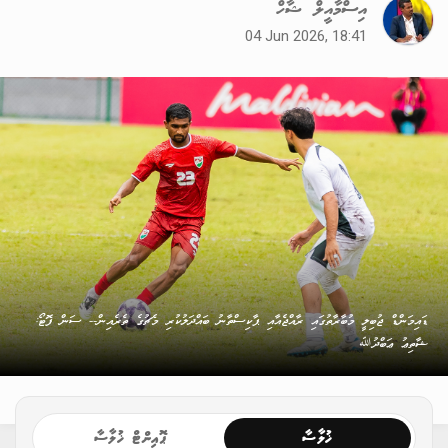
އިސްމާއީލް ޝާހް
04 Jun 2026, 18:41
ޑައިމަންޑް ޖުބިލީ މުބާރާތުގައި ރާއްޖެއާއި ޕާކިސްތާނު ބައްދަލުކުރި މެޗުގެ ތެރެއިން-- ސަން ފޮޓޯ:
ޝާތިޢު ޢަބްދުﷲ
ޚުލާސާ
ޕޮއިންޓް ޚުލާސާ