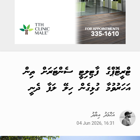
ޓްރީޓޮޕްގެ ފާޓިލިޓީ ސެންޓަރަށް ތިން
އަހަރުވުމާ ގުޅިގެން ހިލޭ ލަފާ ދެނީ
އަޙްމަދު އިޔާދު
04 Jun 2026, 16:31