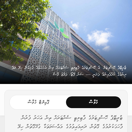
ޓްރީޓޮޕް ހޮސްޕިޓަލް: އެ ހޮސްޕިޓަލުގެ ފާޓިލިޓީ ސެންޓަރަށް ތިން އަހަރުވުމާ ގުޅިގެން ހިލޭ ލަފާ
ދިނުމުގެ ކެމްޕެއިނެއް ފަށަނީ ---- ސަން ފޮޓޯ/ ފަޔާޒު މޫސާ
ޚުލާސާ
ޕޮއިންޓް ޚުލާސާ
ޓްރީޓޮޕް ހޮސްޕިޓަލުގެ ފާޓިލިޓީ ސެންޓަރަށް ތިން އަހަރު ފުރުން
ފާހަގަކުރުމުގެ ގޮތުން، ދަރިމައިވުމުގެ މައްސަލަތަކާ ގުޅޭގޮތުން ހިލޭ