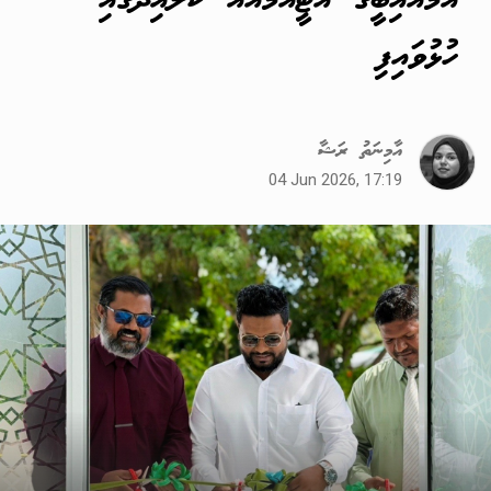
އެމްއައިބީގެ އޭޓީއެމްއެއް ކަލައިދޫގައި
ހުޅުވައިފި
އާމިނަތު ރަޝާ
04 Jun 2026, 17:19