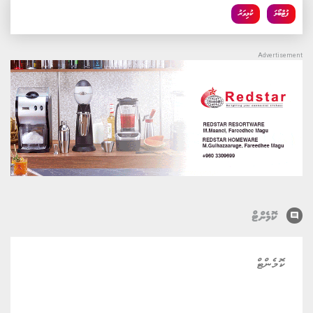
ފުޓްބޯޅަ
ކުޅިވަރު
comment
ކޮމެންޓް