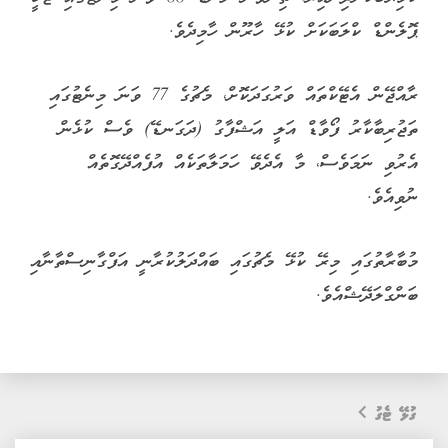
ޕޮލެންޑް ކްލަބަކަށް ކުޅޭ ހާރޫން ހާމިދެވެ.
ރާއްޖޭން އެޓޭކްތައް ވަރުގަދަކޮށް، މެޗުގެ 77 ވަނަ މިނެޓުގައި
ތަޖުރިބާކާރު ފޯވާޑް އަލީ އަޝްފާގު (ދަގަނޑޭ) ވެސް ކުޅެން
އެރުވި ނަމަވެސް، މާ އެދެވޭ ހަމަލާތަކެއް އުފެއްދޭގޮތެއް
ނުވިއެވެ.
މުބާރާތުގައި މިރޭ ކުޅޭ މެޗުގައި ބައްދަލުކުރާނީ އަފްގާނިސްތާނާއި
ބަންގްލަދޭޝްއެވެ.
ގުޅޭ ޓެގު