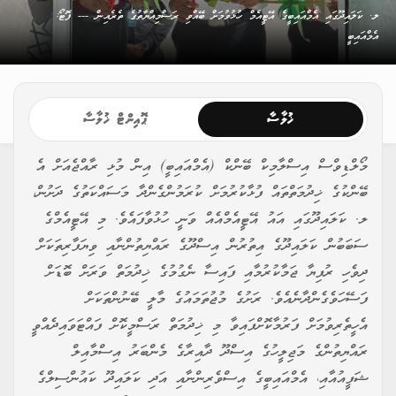
ލ. ކަލައިދޫގައި އެމްއައިބީގެ އޭޓީއެމް ހުޅުވުމަށް ބޭއްވި ރަސްމިއްޔާތުގެ ތެރެއިން --- ފޮޓޯ:
އެމްއައިބީ
ޚުލާސާ
ޕޮއިންޓް ޚުލާސާ
މޯލްޑިވްސް އިސްލާމިކް ބޭންކް (އެމްއައިބީ) އިން މުޅި ރާއްޖެއަށް އެ
ބޭންކުގެ ޚިދުމަތްތައް ފުޅާކުރުމަށް ކުރަމުންގެންދާ މަސައްކަތުގެ ދަށުން،
ލ. ކަލައިދޫގައި އައު އޭޓީއެމްއެއް ވަނީ ހުޅުވާފައެވެ. މި އޭޓީއެމްގެ
ސަބަބުން ކަލައިދޫގެ އިތުރުން އިސްދޫގެ ރައްޔިތުންނާއި ވިޔަފާރިތަކަށް
ދިވެހި ރުފިޔާ ޖަމާކުރުމާއި ފައިސާ ނެގުމުގެ ޚިދުމަތް ވަރަށް ބޮޑަށް
ފަސޭހަވެގެންދާނެއެވެ. ރަށުގެ މުޖުތަމައުގެ މާލީ ބޭނުންތަކަށް
އެހީތެރިވުމަށް ފަރުމާކޮށްފައިވާ މި ޚިދުމަތް ރަސްމީކޮށް ފައްޓަވައިދެއްވީ
ރައްޔިތުންގެ މަޖިލީހުގެ އިސްދޫ ދާއިރާގެ މެންބަރު އިސްމާއިލް
ޝަފީއުއާއި، އެމްއައިބީގެ އިސްވެރިންނާއި އަދި ކަލައިދޫ ކައުންސިލްގެ