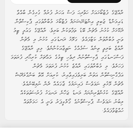
ރާއްޖޭގެ ފުޓްބޯޅައަށް ހަތްދިހަ ފަސް އަހަރު ފުރުމާ ގުޅިގެން ބާއްވާ
ޑައިމަންޑް ޖުބިލީ އިންޓަނޭޝަނަލް ފުޓްބޯޅަ މުބާރާތުގައި ޕާކިސްތާނާ
ދެކޮޅަށް ކުޅުނު މެޗުން ބޮޑު ތަފާތަކުން ބަލިވެ، ރާއްޖޭގެ ގައުމީ ޓީމު
ވަނީ މުބާރާތުން ކަޓާފައެވެ. ގަލޮޅު ދަނޑުގައި ކުޅުނު މި މެޗުން
ރާއްޖެ ބަލިވީ ތިނެއް ސުމެއްގެ ނަތީޖާއަކުންނެވެ. މިއީ ރާއްޖޭގެ
ފަސްގަނޑުގައި ޕާކިސްތާނުން ދިވެހި ޓީމުގެ މައްޗަށް ކުރިހޯދި ފުރަތަމަ
ފަހަރެވެ. މި މުބާރާތުގައި ރާއްޖެ ކުޅުނު ފުރަތަމަ މެޗުން
އަފްގާނިސްތާން އަތުން ބަލިވެފައިވާއިރު، ކުރިއަށް އޮތް ބަންގްލަދޭޝް
މެޗުން މޮޅުވި ނަމަވެސް ފައިނަލުގެ ޖާގައެއް ދެން ނުލިބޭނެއެވެ.
ރާއްޖޭގެ ކުޅުންތެރިންނަށް ލަނޑު ޖަހާނެ ރަނގަޅު ފުރުސަތުތަކެއް
ލިބުނު ނަމަވެސް، ޕާކިސްތާނުގެ ގޯލްކީޕަރު ވަނީ އެ ހަމަލާތައް
ހުއްޓުވާފައެވެ.