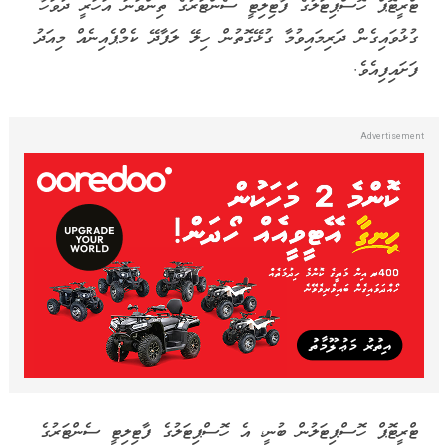
ޓްރީޓޮޕް ހޮސްޕިޓަލުގެ ފާޓިލިޓީ ސެންޓަރުގެ ތިންވަނަ އަހަރީ ދުވަހާ
ގުޅުވައިގެން ދަރިމައިވުމާ ގުޅޭގޮތުން ހިލޭ ލަފާދޭ ކެމްޕެއިނެއް މިއަދު
ފަށައިފިއެވެ.
ޓްރީޓޮޕް ހޮސްޕިޓަލުން ބުނީ، އެ ހޮސްޕިޓަލުގެ ފާޓިލިޓީ ސެންޓަރުގެ