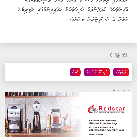
ރާއްޖޭގައި އިތުރަށް ފުޅާކޮށް، އެންމެ ފަހުގެ ވަސީލަތްތަކާއެކު
އާއިލާތަކުގެ ހުވަފެންތައް ހަގީގަތަކަށް ހަދައިދިނުމުގައި ދެމިތިބުން
ކަމަށް އެ ހޮސްޕިޓަލުން ބުންޏެވެ.
ގުޅޭ ޓެގު
ދަރިމައިވުން
ޓްރީ ޓޮޕް ހޮސްޕިޓަލް
ޚަބަރު