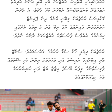
އެއްވަނައިގައި އޮތްއިރު، ރާއްޖެއަށް ބާކީ އޮތީ އަންނަ އާދިއްތަ
ދުވަހުގެރޭ ބަންގްލަދޭޝްއާ ދެކޮޅަށް ކުޅޭ މެޗެވެ. އެ މެޗުން
މޮޅުވިޔަސް ރާއްޖެއަށް ލިބޭނީ އެންމެ ތިން ޕޮއިންޓް
ކަމަށްވުމުން، ފައިނަލުގެ ޖާގަ ލިބޭ ގަދަ ދެ ޓީމުގެ ތެރޭގައި
ހިމެނުމުގެ އެއްވެސް ފުރުސަތެއް ރާއްޖެއަކަށް ދެނެއް ނެތެވެ.
ރާއްޖެއަށް ދިމާވީ ގޯލު ސްކޯ ކުރުމުގެ މައްސަލައެވެ. ސެންޓޭ
އާއި އިބްރާހިމް އައިސަމް އަދި މުހައްމަދު އިލާން ޖެހި ޝޮޓްތައް
ޕާކިސްތާނުގެ ކީޕަރު ޔޫސުފް އިޖާޒް ބަޓް ވަނީ ހުޝިޔާރުކަމާ
އެކު ދިފާއުކޮށްފައެވެ.