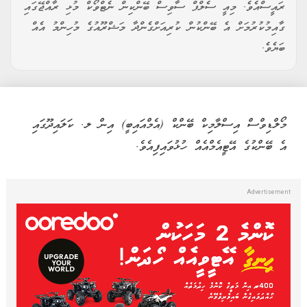
ރައީސްއެވެ. މިއީ ސެލްފް ސާވިސް ބޭންކިން ނެޓްވޯކް މުޅި ރާއްޖޭގައި
ގާއިމުކުރުމަށް އެ ބޭންކުން ކުރިއަށްގެންދާ މަޝްރޫއުގެ މުހިންމު އެއް
ބަޔެވެ.
މޯލްޑިވްސް އިސްލާމިކް ބޭންކް (އެމްއައިބީ) އިން ލ. ކަލައިދޫގައި
އެ ބޭންކުގެ އޭޓީއެމްއެއް ހުޅުވައިފިއެވެ.