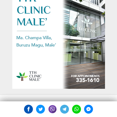
ލަންދޫގައި ހުމެއް ފެތުރި ބަލިވާ މީހުން