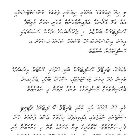
މި ހިލޭ ޚިދުމަތުގެ ތެރޭގައި ހިމެނެނީ ފުރަތަމަ ކޮންސަލްޓޭޝަނާއި
އެއާ ގުޅޭ ފޮލޯ-އަޕް އެޕޮއިންޓްމަންޓް އެކަނި ކަމަށް ޓްރީޓޮޕް
ހޮސްޕިޓަލުން ބުންޏެވެ. މި ޕްރޮމޯޝަންގެ ދަށުން އާސަންދައާއި
އިތުރު އިންޝުއަރެންސެއް ބޭނުމެއް ނުކުރެވޭނެ ކަމަށް އެ
ހޮސްޕިޓަލުން ބުންޏެވެ.
އެކަމަކު، ޓްރީޓޮޕް ހޮސްޕިޓަލުން ބުނި ގޮތުގައި ޑޮކްޓަރު އިރުޝާދުގެ
މަތިން ހަދާ އިތުރު ޓެސްޓުތަކާއި، ސްކޭން، ބޭހާއި އެހެނިހެން
ޕްރޮސީޖާތަކަށް ހޮސްޕިޓަލުގެ އާންމު ރޭޓުން ފީ ނަގާނެއެވެ.
މެއި 29، 2023 ގައި ހުޅުވި ޓްރީޓޮޕް ހޮސްޕިޓަލުގެ ފާޓިލިޓީ
ސެންޓަރަކީ ރާއްޖޭގައި އައިވީއެފްގެ ޚިދުމަތް އެންމެ ފުރަތަމަ ދޭން
ފެށި މަރުކަޒެވެ. ވޭތުވެދިޔަ ތިން އަހަރުގެ ތެރޭ މި މަރުކަޒުން ހޯދި