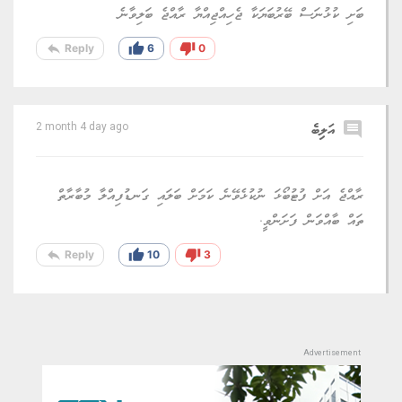
ބަށި ކުޅުނަސް ބޭރުބަޔަކާ ޖެހިއްޖިއްޔާ ރާއްޖެ ބަލިވާނެ
reply
thumb_up
thumb_down
Reply
6
0
comment
އަލިބެ
2 month 4 day ago
ރާއްޖެ އަށް ފުޓުބޯޅަ ނުކުޅެވޭނެ ކަމަށް ބަލައި ގަނޑުފިއްލާ މުބާރާތް
ތައް ބާއްވަން ފަށަންވީ.
reply
thumb_up
thumb_down
Reply
10
3