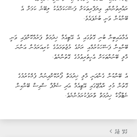
ރައްޔިތުންނާއި ވިޔަފާރިތަކަށް ފަސޭހަކަމާއެކު ލިބޭނެ ކަމަށް އެ
ބޭންކުން ވަނީ ބުނެފައެވެ.
އެމްއައިބީން ބުނި ގޮތުގައި އެ އޭޓީއެމް ޚިދުމަތް ފަރުމާކޮށްފައި ވަނީ
ބޭންކިން ފަސޭހަކުރުމާއި ރަށުގެ މުޖުތަމައުގެ ކުރިއަރަމުން އަންނަ
މާލީ ބޭނުންތަކަށް އެހީތެރިވުމުގެ ގޮތުންނެވެ.
އެ ބޭންކުން ގެންދަނީ މާލީ ޚިދުމަތް ފޯރުކޮށްދިނުން ފުޅާކުރުމުގެ
ގޮތުން މުޅި ރާއްޖޭގައި އޭޓީއެމް އަދި ސެލްފް ސާވިސް ބޭންކިން
ނެޓްވޯކް ޚިދުމަތް ތާރަފުކުރަމުންނެވެ.
ގުޅޭ ޓެގު