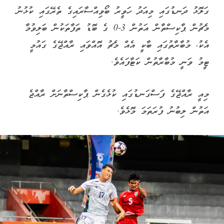
ގަލޮޅު ދަނޑުގައި މިއަދު ހަވީރު ބޯވިއްސާރައިގެ ތެރޭގައި ކުޅުނު
މެޗުން ޕާކިސްތާން އަތުން 3-0 ގެ ބޮޑު ތަފާތަކުން ބަލިވުމާ
އެކު، މުބާރާތުގައި ބާކީ އެއް މެޗު އޮއްވައި ރާއްޖޭގެ ގައުމީ
ޓީމު ވަނީ މުބާރާތުން ކަޓާފައެވެ.
މިއީ ރާއްޖޭގެ ފަސްގަނޑުގައި ކުޅެގެން ޕާކިސްތާނަށް ރާއްޖެ
އަތުން ލިބުނު ފުރަތަމަ މޮޅެވެ.