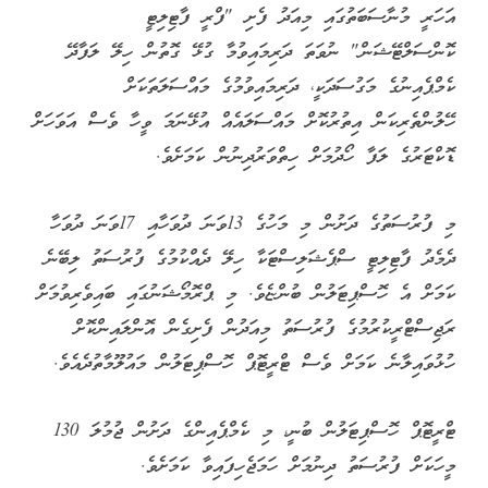
އަހަރީ މުނާސަބަތުގައި މިއަދު ފެށި "ފްރީ ފާޓިލިޓީ
ކޮންސަލްޓޭޝަން" ނުވަތަ ދަރިމައިވުމާ ގުޅޭ ގޮތުން ހިލޭ ލަފާދޭ
ކެމްޕެއިނުގެ މަގުސަދަކީ، ދަރިމައިވުމުގެ މައްސަލަތަކަށް
ހޭލުންތެރިކަން އިތުރުކޮށް މައްސަލައެއް އުޅޭނަމަ ވީހާ ވެސް އަވަހަށް
ޑޮކްޓަރުގެ ލަފާ ހޯދުމަށް ހިތްވަރުދިނުން ކަމަށެވެ.
މި ފުރުސަތުގެ ދަށުން މި މަހުގެ 13ވަނަ ދުވަހާއި 17ވަނަ ދުވަހާ
ދެމެދު ފާޓިލިޓީ ސްޕެޝަލިސްޓަކާ ހިލޭ ދެއްކުމުގެ ފުރުސަތު ލިބޭނެ
ކަމަށް އެ ހޮސްޕިޓަލުން ބުންޏެވެ. މި ޕްރޮމޯޝަނުގައި ބައިވެރިވުމަށް
ރަޖިސްޓްރީކުރުމުގެ ފުރުސަތު މިއަދުން ފެށިގެން އޮންލައިންކޮށް
ހުޅުވައިލާނެ ކަމަށް ވެސް ޓްރީޓޮޕް ހޮސްޕިޓަލުން މައުލޫމާތުދެއެވެ.
ޓްރީޓޮޕް ހޮސްޕިޓަލުން ބުނީ، މި ކެމްޕެއިންގެ ދަށުން ޖުމުލަ 130
މީހަކަށް ފުރުސަތު ދިނުމަށް ހަމަޖެހިފައިވާ ކަމަށެވެ.