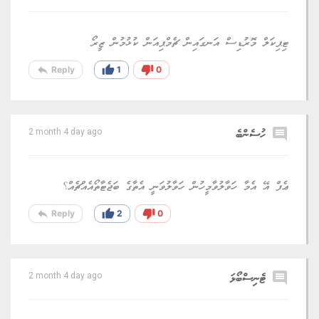
ޓިޕިކަލް މޮރުޑިސް އަނގައިން ޗެމްޕިއަން ކުޅުމުން ޒީރޯ
reply
thumb_up
thumb_down
Reply
1
0
comment
ހުސެންބެ
2 month 4 day ago
ޢެފް އޭ އެމާ ހަވާލުވާމީހުން ހަވާލުވަނީ އެތާގެ ބަޖެޓާތޯއެއްޗެއް؟
reply
thumb_up
thumb_down
Reply
2
0
comment
ޓެނިސްބޯޅަ
2 month 4 day ago