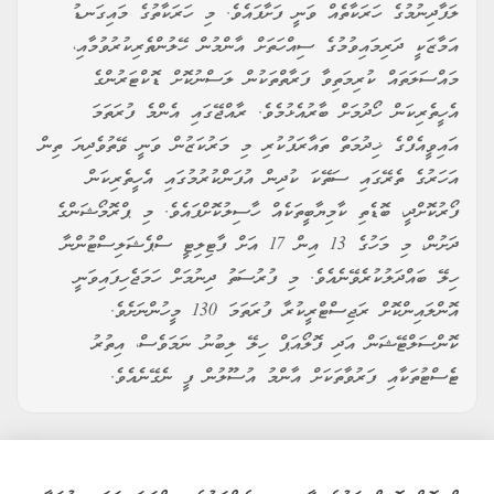
ލަފާދިނުމުގެ ހަރަކާތެއް ވަނީ ފަށާފައެވެ. މި ހަރަކާތުގެ މައިގަނޑު
އަމާޒަކީ ދަރިމައިވުމުގެ ސިއްހަތަށް އާންމުން ހޭލުންތެރިކުރުވުމާއި،
މައްސަލަތައް ކުރިމަތިވާ ފަރާތްތަކުން ލަސްނުކޮށް ޑޮކްޓަރުންގެ
އެހީތެރިކަން ހޯދުމަށް ބާރުއެޅުމެވެ. ރާއްޖޭގައި އެންމެ ފުރަތަމަ
އައިވީއެފްގެ ޚިދުމަތް ތައާރަފުކުރި މި މަރުކަޒުން ވަނީ ވޭތުވެދިޔަ ތިން
އަހަރުގެ ތެރޭގައި ސަތޭކަ ކުދިން އުފަންކުރުމުގައި އެހީތެރިކަން
ފޯރުކޮށްދީ، ބޮޑެތި ކާމިޔާބީތަކެއް ހާސިލުކޮށްފައެވެ. މި ޕްރޮމޯޝަންގެ
ދަށުން، މި މަހުގެ 13 އިން 17 އަށް ފާޓިލިޓީ ސްޕެޝަލިސްޓުންނާ
ހިލޭ ބައްދަލުކުރެވޭނެއެވެ. މި ފުރުސަތު ދިނުމަށް ހަމަޖެހިފައިވަނީ
އޮންލައިންކޮށް ރަޖިސްޓްރީކުރާ ފުރަތަމަ 130 މީހުންނަށެވެ.
ކޮންސަލްޓޭޝަން އަދި ފޮލޯއަޕް ހިލޭ ލިބުނު ނަމަވެސް، އިތުރު
ޓެސްޓުތަކާއި ފަރުވާތަކަށް އާންމު އުސޫލުން ފީ ނެގޭނެއެވެ.