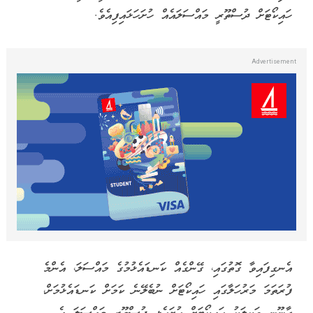
ހައިކޯޓަށް ދުސްތޫރީ މައްސަލައެއް ހުށަހަޅައިފިއެވެ.
އެނގިފައިވާ ގޮތުގައި، ގޭންގެއް ކަނޑައެޅުމުގެ މައްސަލަ، އެންމެ
ފުރަތަމަ މަރުހަލާގައި ހައިކޯޓަށް ނުބެލޭނެ ކަމަށް ކަނޑައެޅުމަށް،