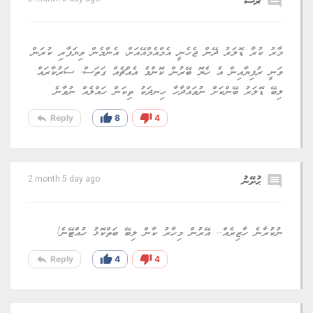
comment
ޜޮސް
މާރު ކުރާ ޑޮލަރު ދޭން ޖެހެނީ އެމްއެމްއޭއަށް، އެންމެން ވިޔަފާރި ކުރަން
ވަނީ ރުފިޔާއިން އެ ހެޔޮ ބޭރުން ކޮންމެ އެއްޗެއް ގަތަސް. ސަރުކާރައް
ލިބޭ ޑޮލަރު ބޭންކަށް ނުވައްދާހާ ހިނދަކު ތިކަން ހައްލެއް ނުވާނެ
reply
thumb_up
thumb_down
Reply
8
4
comment
ޙުށޭނު
2 month 5 day ago
ނުކުރާނެ ހާޒިރެއް.. އޭރުން މިހާރު ކާން ލިބޭ ބަތްކޮޅު ހުއްޓޭނެ!
reply
thumb_up
thumb_down
Reply
4
4