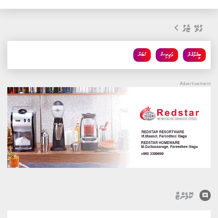
ގުޅޭ ޓެގު
ބީއެމްއެލް
މަޖިލިސް
ޚަބަރު
comment
ކޮމެންޓް