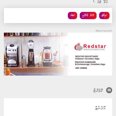
ގުޅޭ ޓެގު
ހައިކޯޓު
ގޭންގު މާރާމާރީ
ޚަބަރު
comment
ކޮމެންޓް