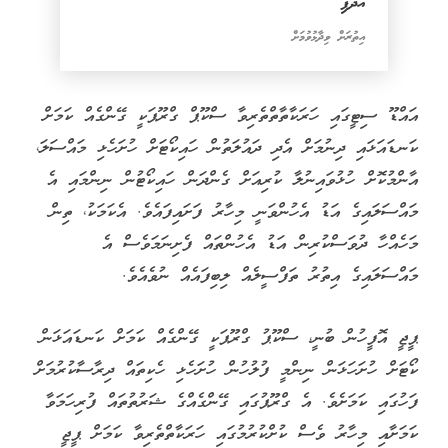
އެދެފި
އިތުރަށް ވިދާޅުވުމަށް
އައްޑޫ ސިޓީގައި ހަރަކާތާތްތެރިވާ ސްކޫޕް ގްރޫޕަކީ ގޭންގެއް ކަމަށް
ކަނޑައަޅައި ދިނުމަށް އެދި ދައުލަތުން ހައިކޯޓަށް ހުށަހެޅި މައްސަލަ،
އާންމުކޮށް ހުޅުވައިނުލާ ކުރިއަށް ގެންދަން ހައިކޯޓުން ނިންމައި އެ
މައްސަލައިގެ އަޑު އެހުންވަނީ މިހާރު ފަށައިފައެވެ. އެކަމަކު، ތިން
މަހެއްހާ ދުވަސްކުރިން އަޑު އެހުންތައް ފެށިނަމަވެސް އެ
މައްސަލައިގެ އިތުރު ތަފްސީލެއް ލިބިފައެއް ނުވެއެވެ.
ޕީޖީ އޮފީހުން ބުނީ، ސްކޫޕު ގްރޫޕަކީ ގޭންގެއް ކަމަށް ކަނޑައަޅަން
ކޯޓަށް ހުށަހަޅަން ނިންމީ ފުލުހުން ހުށަހެޅި ހެކިތައް ދިރާސާކުރުމަށް
ފަހުގައި ކަމަށެވެ. އެ ގްރޫޕުގައި ގޭންގެއްގެ ޝަރުތުތައް ފުރިހަމަވާ
ކަމަށާއި މިހާރު ވެސް ކުށްކުރުމުގައި ހަރަކާތްތެރިވާ ކަމަށް ޕީޖީ