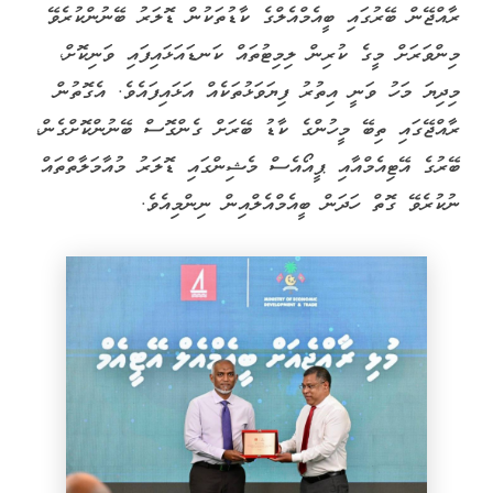
ރާއްޖޭން ބޭރުގައި ބީއެމްއެލްގެ ކާޑުތަކުން ޑޮލަރު ބޭނުންކުރެވޭ
މިންވަރަށް މީގެ ކުރިން ލިމިޓުތައް ކަނޑައަޅައިފައި ވަނިކޮށް،
މިދިޔަ މަހު ވަނީ އިތުރު ފިޔަވަޅުތަކެއް އަޅައިފައެވެ. އެގޮތުން
ރާއްޖޭގައި ތިބޭ މީހުންގެ ކާޑު ބޭރަށް ގެންގޮސް ބޭނުންކޮށްގެން،
ބޭރުގެ އޭޓިއެމްއާއި ޕީއޯއެސް މެޝިންގައި ޑޮލަރު މުއާމަލާތްތައް
ނުކުރެވޭ ގޮތް ހަދަން ބީއެމްއެލްއިން ނިންމިއެވެ.