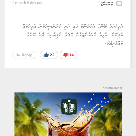
comment
ބޭންކްކާޑް
2 month 5 day ago
އެމީހެއްގެ ބޭންކް އެކައުންޓް ގައި ހުރި ކަރަންސީއަކުން އެމީހަކައް
އެލިބޭނެ. ރުފިޔާ އެކައުންޓަކުން ޑޮލަރު ނުލިބުނީމަ ދެން ބޭންކު
ކުއްވެރިވޭތަ.
reply
thumb_up
thumb_down
Reply
22
14