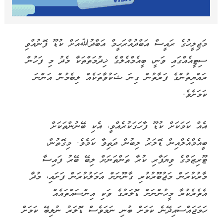
މަޖިލީހުގެ ރައީސް އަބްދުއްރަހީމް އަބްދުﷲއަށް ކުޑޫ ފޮނުއްވި
ސިޓީއެއްގައި ވަނީ، ބީއެމްއެލްގެ ޚިދުމަތްތަކާ މެދު މި ފަހުން
ރައްޔިތުންގެ ފަރާތުން ގިނަ ޝަކުވާތަކެއް ލިބެމުން އަންނަ
ކަމަށެވެ.
އެއް ކަމަކަށް ކުޑޫ ފާހަގަކުރެއްވީ، އެކި ބޭނުންތަކަށް
ބީއެމްއެލްއިން ޑޮލަރު ލިބުން ދަތިވާ ކަމެވެ. މިގޮތުން،
ޓޫރިޒަމްގެ ވިޔަފާރި ކުރާ ތަންތަނަށް ލިބޭ ބޭރު ފައިސާ
މާރުކުރަން މަޖުބޫރުކުރި ގާނޫނަށް އަމަލުކުރަން ފަށައި، މުދާ
އެތެރެކުރާ މީހުންނަށް ޑޮލަރުގެ ވަކި އިންސައްތައެއް
ހަމަޖައްސައިދޭނެ ކަމަށް ބުނި ނަމަވެސް ޑޮލަރު ނުލިބޭ ކަމަށް