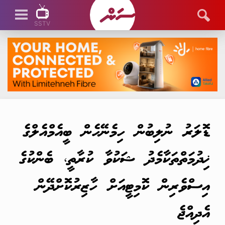
SSTV
SSTV LIVE
ޑޮލަރު ނުލިބުން ހިމެނޭހެން ބީއެމްއެލްގެ
ޚިދުމަތްތަކާމެދު ޝަކުވާ ކުރާތީ، ބެންކުގެ
އިސްވެރިން ކޮމިޓީއަށް ހާޒިރުކޮށްދޭން
އެދިއްޖެ