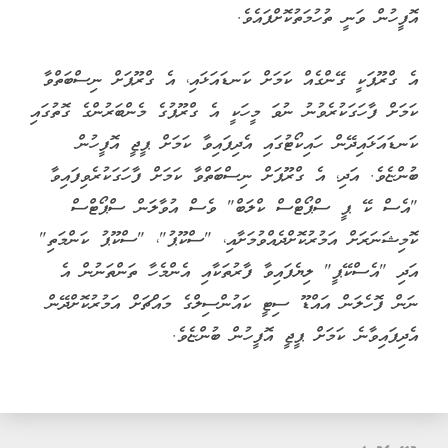
އޮފީހުން ވަނީ ތުހުމަތުކޮށްފައެވެ.
އެ ގްރޫޕަކީ ގޭންގެއް ކަމަށް ކަނޑައަޅައި، އެ ގްރޫޕަށް ނިސްބަތްވާ
ކަމަށް ފާހަގަކުރެވުނު ނުވަ މީހަކީ އެ ގްރޫޕުގެ މެންބަރުންގެ ގޮތުގައި
ކަނޑައަޅައިދޭން ހައިކޯޓުގައި އެދިފައިވާ ކަމަށް ޕީޖީ އޮފީހުން
ބުންޏެވެ. އަދި، އެ ގްރޫޕަށް ނިސްބަތްވާ ކަމަށް ފާހަގަކުރެވިފައިވާ
"އެސް ކޭ ޕީ ސްޕޯޓްސް ކްލަބް" ވެސް އުވާލަން ސްޕޯޓްސް
ކޮމިޝަނަރަށް އަމުރުކޮށްދެއްވުމަށާއި، "ސްކޫޕު"، "ސްކޫޕު ކަންމަތި"
އަދި "އެސްކޭޕީ" ލިޔެފައިވާ ފާރުތަކާއި އެންމެހާ ތަންތަނުން އެ
ނަން ފޮހެލަން އައްޑޫ ސިޓީ ކައުންސިލްގެ މައްޗަށް އަމުރުކޮށްދޭން
އެދިފައިވާނެ ކަމަށް ޕީޖީ އޮފީހުން ބުންޏެވެ.