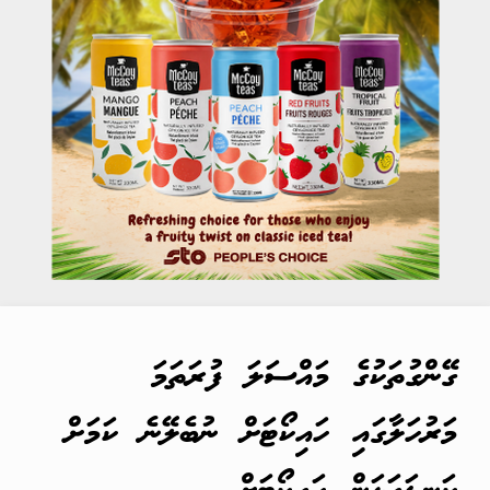
ގޭންގުތަކުގެ މައްސަލަ ފުރަތަމަ
މަރުހަލާގައި ހައިކޯޓަށް ނުބެލޭނެ ކަމަށް