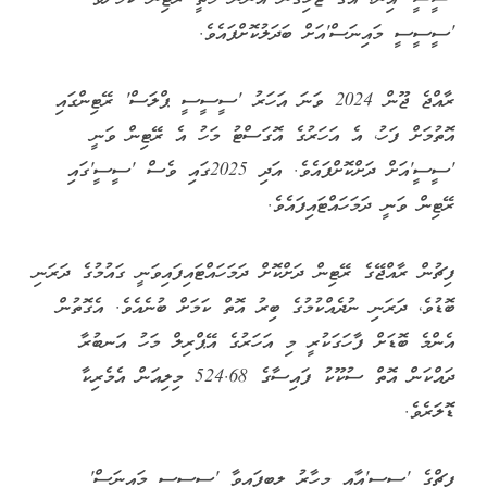
'ސީސީސީ މައިނަސް'އަށް ބަދަލުކޮށްފައެވެ.
ރާއްޖެ ޖޫން 2024 ވަނަ އަހަރު 'ސީސީސީ ޕްލަސް' ރޭޓިންގައި
އޮތުމަށް ފަހު، އެ އަހަރުގެ އޮގަސްޓު މަހު އެ ރޭޓިން ވަނީ
'ސީސީ'އަށް ދަށްކޮށްފައެވެ. އަދި 2025ގައި ވެސް 'ސީސީ'ގައި
ރޭޓިން ވަނީ ދަމަހައްޓައިފައެވެ.
ފިޗުން ރާއްޖޭގެ ރޭޓިން ދަށްކޮށް ދަމަހައްޓައިފައިވަނީ ގައުމުގެ ދަރަނި
ބޮޑުވެ، ދަރަނި ނުދެއްކުމުގެ ބިރު އޮތް ކަމަށް ބުނެއެވެ. އެގޮތުން
އެންމެ ބޮޑަށް ފާހަގަކުރީ މި އަހަރުގެ އޭޕްރިލް މަހު އަނބުރާ
ދައްކަން އޮތް ސުކޫކު ފައިސާގެ 524.68 މިލިއަން އެމެރިކާ
ޑޮލަރެވެ.
ފިޗްގެ 'ސީސީ'އާއި މިހާރު ލިބިފައިވާ 'ސީސީސީ މައިނަސް'