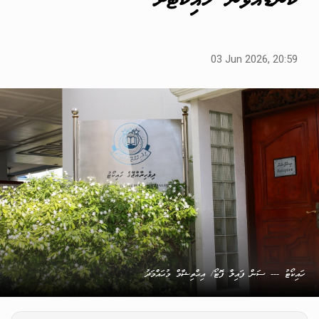
ކަނޑައަޅަން ހައިކޯޓަށް
03 Jun 2026, 20:59
ހައިކޯޓު --- ސަން ފައިލް ފޮޓޯ/ އިޙްތިޝާމް މުޙައްމަދު