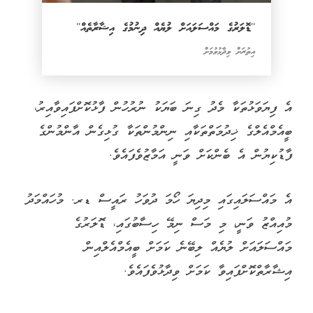
''ޑޮލަރުގެ މައްސަލައަށް ލުޔެއް ދިނުމުގެ އިޝާރާތެއް''
އިތުރަށް ވިދާޅުވުމަށް
އެ ފިޔަވަޅުތަކާ މެދު ގިނަ ބަޔަކު ނުރުހުން ފާޅުކޮށްފައިވާއިރު،
ބީއެމްއެލްގެ ޚިދުމަތްތަކާއި ނިންމުންތަކާ ގުޅިގެން އާންމުންގެ
ފާޑުކިޔުން އެ ބެންކަށް ވަނީ އަމާޒުވެފައެވެ.
އެ މައްސަލައިގައި މިދިޔަ ހޯމަ ދުވަހު ރައީސް ޑރ. މުހައްމަދު
މުއިއްޒު ވަނީ، މި މަސް ނިމޭ ހިސާބުގައި، ޑޮލަރުގެ
މައްސަލައަށް ލުޔެއް ލިބޭނެ ކަމަށް ބީއެމްއެލްއިން
އިޝާރާތްކޮށްފައިވާ ކަމަށް ވިދާޅުވެފައެވެ.