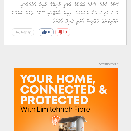
ގޭންގް ހެދުމާ، ގޭންގް ޙަރަކާތް ތަކަކީ ދުނިޔޭގެ ހުރިހާ ގައުމެއްގައި
ވެސް މުޅިން މަނާ ކަންކަމެވެ. ވީއިރު ރާއްޖޭގައި ގޭންގު ތަކެއް ހުރުމުން
ރައްޔިތުންގެ މަޖްލިސް އެއޮތީ ފެއިލް ވެފައެވެ.
reply
thumb_up
thumb_down
Reply
6
0