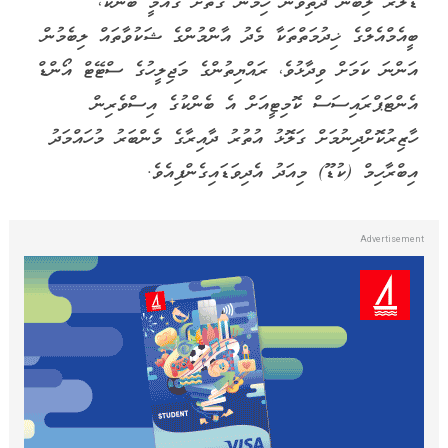
ޑޮލަރު ލިބުން ދަތިވުން ހިމެނޭ ގޮތަށް ގައުމީ ބޭންކު،
ބީއެމްއެލްގެ ޚިދުމަތްތަކާ މެދު އާންމުންގެ ޝަކުވާތައް ލިބެމުން
އަންނަ ކަމަށް ވިދާޅުވެ، ރައްޔިތުންގެ މަޖިލީހުގެ ސްޓޭޓް އޯންޑް
އެންޓަޕްރައިސަސް ކޮމިޓީއަށް އެ ބެންކުގެ އިސްވެރިން
ހާޒިރުކޮށްދިނުމަށް ގަލޮޅު އުތުރު ދާއިރާގެ މެންބަރު މުހައްމަދު
އިބްރާހިމް (ކުޑޫ) މިއަދު އެދިވަޑައިގެންފިއެވެ.