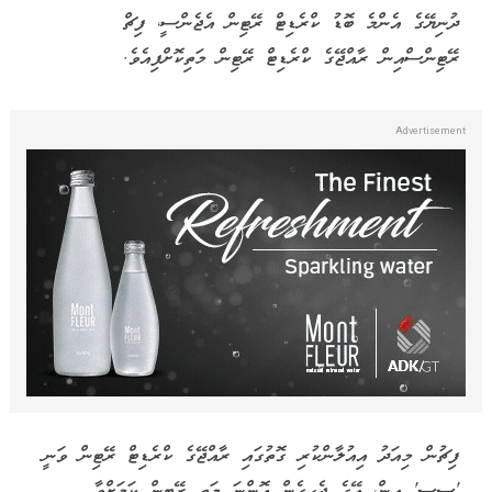
ދުނިޔޭގެ އެންމެ ބޮޑު ކްރެޑިޓް ރޭޓިން އެޖެންސީ، ފިޗް
ރޭޓިންސްއިން ރާއްޖޭގެ ކްރެޑިޓް ރޭޓިން މަތިކޮށްފިއެވެ.
ފިޗުން މިއަދު އިއުލާންކުރި ގޮތުގައި ރާއްޖޭގެ ކްރެޑިޓް ރޭޓިން ވަނީ
'ސީސީ' އިން، އޭގެ ޖެހިގެން އޮންނަ މަތީ ރޭޓިން ކަމަށްވާ