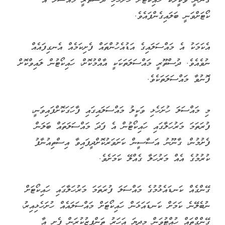
ގާނޫނީ ވަކީލަކު ހައިކޯޓަށް ހުށަހެޅި ދުސްތޫރީ މައްސަލަ އެ
ކޯޓަށްވަނީ ބަލައިގެންފައެވެ.
އެކަމަކު އެ މައްސަލައިގެ އަޑުއެހުންތައް ފެށިކަމެއް އެނގިފައެއް
ނުވެއެވެ. ދުސްތޫރީ މައްސަލަތަކަކީ އާއްމުކޮށް، ހައިކޯޓުން ލައިވްކޮށް
ފޮނުވާ މައްސަލަތަކެވެ.
މި މައްސަލަ ހުށަހެޅި ވަކީލު މައްސަލައިގައި ފާހަގަކޮށްފައިވަނީ،
ފުރަތަމަ މަރުހަލާގައި ހައިކޯޓުން އެ ފަދަ މައްސަލަތައް ބަލަން
ފެށުމުން، ގާނޫނު އަސާސީން ކަށަވަރުކޮށްދީފައިވާ އިސްތިއުނާފު
ކުރުމުގެ އެއް މަރުހަލާ ގެއްލޭ ކަމަށެވެ.
ގޭންގެއް ކަނޑައެޅުމުގެ މައްސަލަ ފުރަތަމަ މަރުހަލާގައި ހައިކޯޓަށް
ނުބެލޭނެ ކަމަށް ކަނޑައަޅަން ހައިކޯޓަށް މައްސަލައެއް ހުށަހެޅިއިރު،
ގޭންގްތައް ހުއްޓުވަން މިދިޔަ އަހަރު ތަންފީޒުކުރަން ފެށި އާ