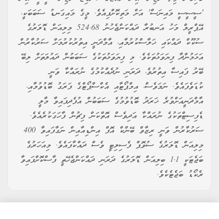
'ސީސީސީ މައިނަސް' އަށް މަތިކޮށްފިއެވެ. މީގެ މައިގަނޑު ސަބަބަކީ،
އޭޕްރީލް މަހު އަނބުރާ ދައްކަންޖެހުނު 524.68 މިލިއަން ޑޮލަރުގެ
ސުކޫކް ދައްކައި ޚަލާސްކުރުމާއި، އާމްދަނީ އިތުރުކުރުމަށް ސަރުކާރުން
އަޅަމުންދާ ފިޔަވަޅުތަކެވެ. މި ފިޔަވަޅުތަކުގެ ސަބަބުން ދައުލަތަށް ލިބޭ
ބޭރު ފައިސާ އިތުރުވެ، ދަރަނި ނުދެއްކުމުގެ ނުރައްކާ ވަނީ
ކުޑަވެފައެވެ. ނަމަވެސް، އިމްޕޯޓާއި އެކްސްޕޯޓްގެ ފަރަގު ބޮޑުވުމާއި،
އާމްދަނީއަށްވުރެ ޚަރަދު ބޮޑުވުމުގެ ސަބަބުން އުފެދިފައިވާ މާލީ
ޑެފިސިޓްތަކުގެ ނުރައްކާ އަދިވެސް އޮތްކަން ފިޗުން ފާހަގަކުރެއެވެ.
ސަރުކާރުން ވަނީ ރިޒާވް ބޭންކް އޮފް އިންޑިއާއިން ނަގާފައިވާ 400
މިލިއަން ޑޮލަރުގެ ސުވޮޕް ފެސިލިޓީ ވެސް ދައްކާފައެވެ. މިއަހަރުގެ
ބަޖެޓަކީ 1.1 ބިލިއަން ޑޮލަރުގެ ދަރަނި ދައްކަންޖެހޭތީ ފާސްކޮށްފައިވާ
ރެކޯޑު ބަޖެޓެކެވެ.