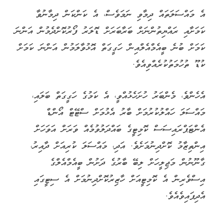
އެ މައްސަލަތައް ދިމާވި ނަމަވެސް، އެ ކަންކަން ދިމާނުވާ
ކަމަށާއި ރައްޔިތުންނަށް ބަރާބަރަށް ޑޮލަރު ފޯރުކޮށްދެމުން އަންނަ
ކަމަށް ބުނެ ބީއެމްއެލްއިން ހަގީގަތް އޮޅުވާލަމުން އަންނަ ކަމަށް
ކުޑޫ ތުހުމަތުކުރެއްވިއެވެ.
އެހެންވެ، މެންބަރު ހުށަހެޅުއްވީ، އެ ކަމުގެ ހަގީގަތް ބަލައި،
މައްސަލަ ހައްލުކުރުމަށް ބާރު އެޅުމަށް ސްޓޭޓް އޯންޑް
އެންޓަޕްރައިސަސް ކޮމިޓީގެ ބައްދަލުވުމެއް ވަރަށް އަވަހަށް
އިންތިޒާމު ކޮށްދިނުމަށެވެ. އަދި، މައްސަލަ ކުރިއަށް ދާއިރު،
ގާނޫނުން މަޖިލީހަށް ލިބޭ ބާރުގެ ދަށުން ބީއެމްއެލްގެ
އިސްވެރިން އެ ކޮމިޓީއަށް ހާޒިރުކޮށްދިނުމަށް އެ ސިޓީގައި
އެދިފައިވެއެވެ.