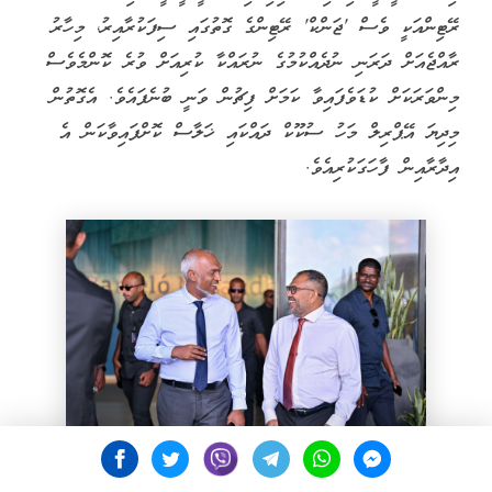
ރޭޓިންއަކީ ވެސް 'ޖަންކް' ރޭޓިންގެ ގޮތުގައި ސިފަކުރާއިރު، މިހާރު
ރާއްޖެއަށް ދަރަނި ނުދެއްކުމުގެ ނުރައްކާ ކުރިއަށް ވުރެ ކޮންމެވެސް
މިންވަރަކަށް ކުޑަވެފައިވާ ކަމަށް ފިޗުން ވަނީ ބުނެފައެވެ. އެގޮތުން
މިދިޔަ އޭޕްރިލް މަހު ސުކޫކް ދައްކައި ޚަލާސް ކޮށްފައިވާކަން އެ
އިދާރާއިން ފާހަގަކުރިއެވެ.