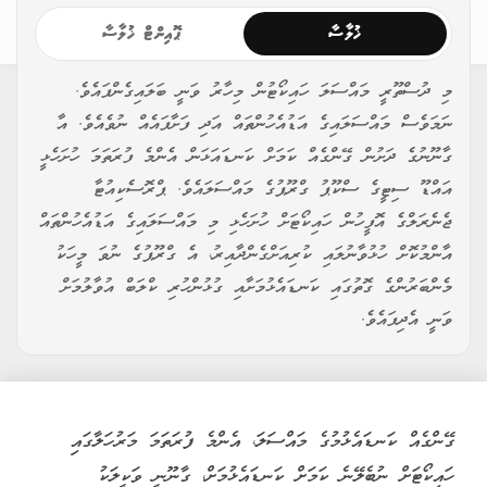
ޚުލާސާ
ޕޮއިންޓް ޚުލާސާ
މި ދުސްތޫރީ މައްސަލަ ހައިކޯޓުން މިހާރު ވަނީ ބަލައިގެންފައެވެ.
ނަމަވެސް މައްސަލައިގެ އަޑުއެހުންތައް އަދި ފަށާފައެއް ނުވެއެވެ. އާ
ގާނޫނުގެ ދަށުން ގޭންގެއް ކަމަށް ކަނޑައަޅަން އެންމެ ފުރަތަމަ ހުށަހެޅީ
އައްޑޫ ސިޓީގެ ސްކޫޕު ގްރޫޕުގެ މައްސަލައެވެ. ޕްރޮސެކިއުޓާ
ޖެނެރަލްގެ އޮފީހުން ހައިކޯޓަށް ހުށަހެޅި މި މައްސަލައިގެ އަޑުއެހުންތައް
އާންމުކޮށް ހުޅުވާނުލައި ކުރިއަށްގެންދާއިރު، އެ ގްރޫޕުގެ ނުވަ މީހަކު
މެންބަރުންގެ ގޮތުގައި ކަނޑައެޅުމަށާއި ގުޅުންހުރި ކްލަބް އުވާލުމަށް
ވަނީ އެދިފައެވެ.
ގޭންގެއް ކަނޑައެޅުމުގެ މައްސަލަ، އެންމެ ފުރަތަމަ މަރުހަލާގައި
ހައިކޯޓަށް ނުބެލޭނެ ކަމަށް ކަނޑައެޅުމަށް، ގާނޫނީ ވަކީލަކު