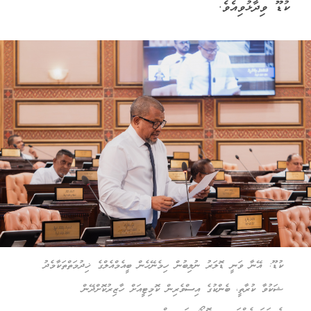
ކުޑޫ ވިދާޅުވިއެވެ.
ކުޑޫ: އޭނާ ވަނީ ޑޮލަރު ނުލިބުން ހިމެނޭހެން ބީއެމްއެލްގެ ޚިދުމަތްތަކާމެދު
ޝަކުވާ ކުރާތީ، ބެންކުގެ އިސްވެރިން ކޮމިޓީއަށް ހާޒިރުކޮށްދޭން