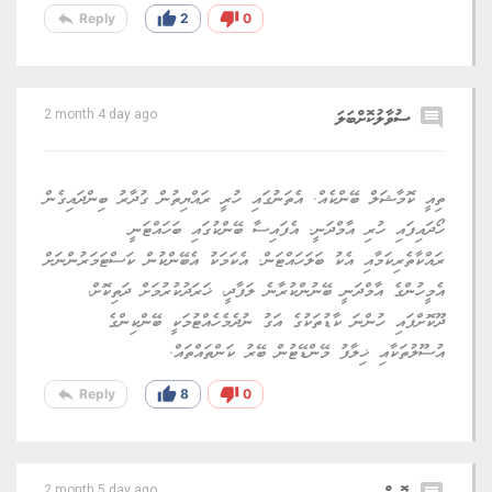
reply
thumb_up
thumb_down
Reply
2
0
comment
ސުވާލުކޮށްބަލަ
2 month 4 day ago
ތިއީ ކޮމާޝަލް ބޭންކެއް. އެތަނުގައި ހުރީ ރައްޔިތުން ގުދާރު ބިންދައިގެން
ހޯދައިފައި ހުރި އާމްދަނީ. އެފައިސާ ބޭންކުގައި ބަހައްޓަނީ
ރައްކާތެރިކަމާއި އެކު ބަލަހައްޓަން. އެކަމަކު އެބޭންކުން ކަސްޓަމަރުންނަށް
އެމީހުންގެ އާމްދަނީ ބޭނުންކުރާނެ ލަފާދީ، ޚަރަދުކުރުމަށް ދަތިކޮށް،
ދޫކޮށްފައި ހުންނަ ކާޑުތަކުގެ އަގު ނުދެމެހެއްޓުމަކީ ބޭންކިންގެ
އުސޫލުތަކާއި ޚިލާފު މޭންޑޭޓުން ބޭރު ކަންތައްތައް.
reply
thumb_up
thumb_down
Reply
8
0
2 month 5 day ago