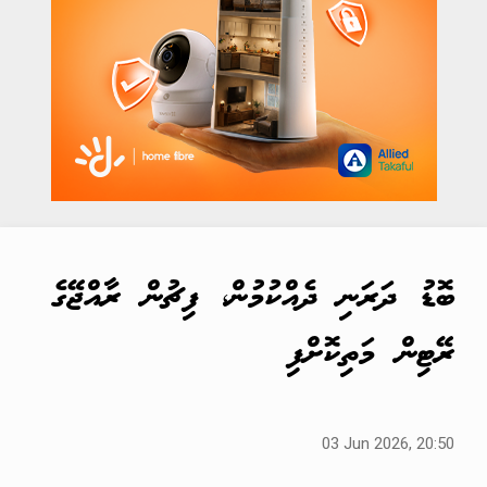
ބޮޑު ދަރަނި ދެއްކުމުން، ފިޗުން ރާއްޖޭގެ
ރޭޓިން މަތިކޮށްފި
03 Jun 2026, 20:50