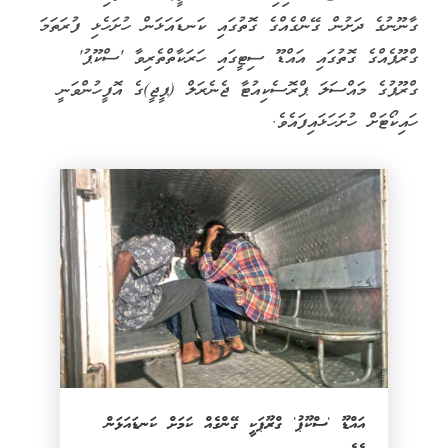
ގާނޫނުގެ ދަށުން ގޭންގެއްގެ ގޮތުގައި ކަނޑައަޅަން ހުށަހެޅި ފުރަތަމަ
ގްރޫޕެއްގެ ގޮތުގައި އައްޑޫ ސިޓީގައި ހަރަކާތްތެރިވާ 'ސްކޫޕު'
ގްރޫޕުގެ މައްސަލަ ޕްރޮސެކިއުޓާ ޖެނެރަލް (ޕީޖީ)ގެ އޮފީހުންވަނީ
ހައިކޯޓަށް ހުށަހަޅައިފައެވެ.
އައްޑޫ 'ސްކޫޕު' ގްރޫޕަކީ ގޭންގެއް ކަމަށް ކަނޑައަޅަން