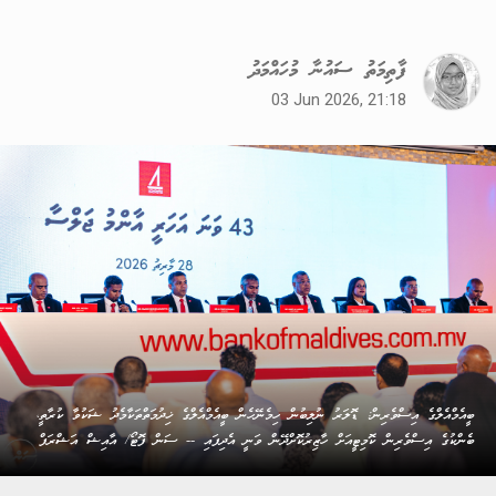
ފާތިމަތު ސައުނާ މުހައްމަދު
03 Jun 2026, 21:18
ބީއެމްއެލްގެ އިސްވެރިން: ޑޮލަރު ނުލިބުން ހިމެނޭހެން ބީއެމްއެލްގެ ޚިދުމަތްތަކާމެދު ޝަކުވާ ކުރާތީ،
ބެންކުގެ އިސްވެރިން ކޮމިޓީއަށް ހާޒިރުކޮށްދޭން ވަނީ އެދިފައި -- ސަން ފޮޓޯ/ އާއިޝް އަޝްރަފް