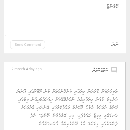
Send Comment
comment
ނެތްފެންވަރު
2 month 4 day ago
ވަކިވަރަކަށް ޑޮލަރުން ވިޔަފާރި ކުރެވޭނެކަމަށް ބުނެ ދޫކޮށްފައި އޮންނަ
ކުރެޑިޓު ކާޑުން ވިޔަފާރިއެއް ނުކުރެވޭގޮތަށް ހިފަހައްޓައިގެން ތިބެފައި
ކޮންމެ ދުވަހަކު އެކާޑު ދޫކޮށްލާ ވަގުތުކޮޅުގައި އޮންނަނީ އެދުވަހަށް
ކަނޑައެޅި ލިމިޓު ހަމަވެފައި. މިއީ އޮޅުވާލުން ނޫންތަ؟ ނެތް
ފެންވަރުގައި މިކަހަލަ ކާޑު ދޫނުކުރިއްޔާ މާރަނގަޅުވާނެ.