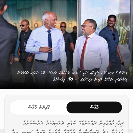
ފިނޭންސް މިނިސްޓަރު ޒަމީރާއި ރައީސް ޑރ. މުހައްމަދު މުއިއްޒު: ބޮޑު ދަރަނި ދެއްކުމުން،
ފިޗުންވަނީ ރާއްޖޭގެ ރޭޓިން މަތިކޮށްފައި -- ފޮޓޯ/ ޕީއެސްއެމް
ޚުލާސާ
ޕޮއިންޓް ޚުލާސާ
ދިވެހިރާއްޖެއިން ދައްކަންޖެހޭ ބޮޑެތި ދަރަނިތަކެއް ޚަލާސްކުރުމާ
ގުޅިގެން، ފިޗް ރޭޓިންސްއިން ރާއްޖޭގެ ކްރެޑިޓް ރޭޓިން 'ސީސީ' އިން