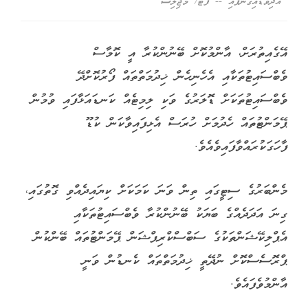
އެދިވަޑައިގެންފައި -- ފޮޓޯ/ މަޖިލިސް
އޭގެއިތުރަށް، އާންމުކޮށް ބޭނުންކުރާ އީ ކޮމާސް
ވެބްސައިޓުތަކާއި އެހެނިހެން ޚިދުމަތްތައް ފޯރުކޮށްދޭ
ވެބްސައިޓުތަކަށް ޑޮލަރުގެ ވަކި ލިމިޓެއް ކަނޑައަޅާފައި ވުމުން
ޕޭމަންޓުތައް ހެދުމަށް ހުރަސް އެޅިފައިވާކަން ކުޑޫ
ފާހަގަކުރައްވާފައިވެއެވެ.
މެންބަރުގެ ސިޓީގައި ތިން ވަނަ ކަމަކަށް ކިޔައިދެއްވި ގޮތުގައި،
ގިނަ އަދަދެއްގެ ބަޔަކު ބޭނުންކުރާ ވެބްސައިޓުތަކާއި
އެޕްލިކޭޝަންތަކުގެ ސަބްސްކްރިޕްޝަން ޕޭމަންޓުތައް ބޭންކުން
ޕްރޮސެސްކޮށް ނުދޭތީ ޚިދުމަތްތައް ކެނޑުން ވަނީ
އާންމުވެފައެވެ.