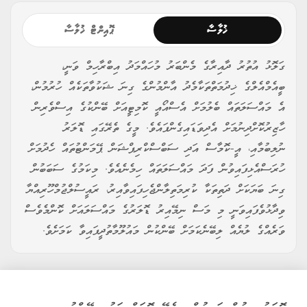
ޚުލާސާ
ޕޮއިންޓް ޚުލާސާ
ގަލޮޅު އުތުރު ދާއިރާގެ މެންބަރު މުހައްމަދު އިބްރާހިމް ވަނީ،
ބީއެމްއެލްގެ ޚިދުމަތްތަކާމެދު އާންމުންގެ ގިނަ ޝަކުވާތަކެއް ހުރުމުން،
އެ މައްސަލަތައް ބެލުމަށް އެސްއޯއީ ކޮމިޓީއަށް ބޭންކުގެ އިސްވެރިން
ހާޒިރުކޮށްދިނުމަށް އެދިވަޑައިގެންފައެވެ. މީގެ ތެރޭގައި ޑޮލަރު
ނުލިބުމާއި، އީ-ކޮމާސް އަދި ސަބްސްކްރިޕްޝަން ޕޭމަންޓުތައް ހެދުމަށް
ހުރަސްއެޅިފައިވުން ފަދަ މައްސަލަތައް ހިމެނެއެވެ. މިކަމުގެ ސަބަބުން
ގިނަ ބަޔަކަށް ދަތިތަކާ ކުރިމަތިލާންޖެހިފައިވާއިރު، ރައީސުލްޖުމްހޫރިއްޔާ
ވިދާޅުވެފައިވަނީ މި މަސް ނިމޭއިރު ޑޮލަރުގެ މައްސަލައަށް ކޮންމެވެސް
ވަރެއްގެ ލުޔެއް ލިބޭނެކަމަށް ބޭންކުން މައުލޫމާތުދީފައިވާ ކަމަށެވެ.