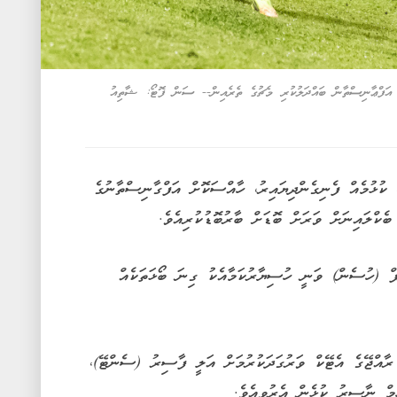
ި އަފްޢާނިސްތާން ބައްދަލުކުރި މެޗުގެ ތެރެއިން-- ސަން ފޮޓޯ: ޝާތިއު
ުޅުމެއް ފެނިގެންދިޔައިރު، ހާއްސަކޮށް އަފްގާނިސްތާނުގެ
ެކްލައިނަށް ވަރަށް ބޮޑަށް ބާރުބޮޑުކުރިއެވެ.
ް (ހުސެން) ވަނީ ހުސިޔާރުކަމާއެކު ގިނަ ބޯޅަތަކެއް
ރާއްޖޭގެ އެޓޭކް ވަރުގަދަކުރުމަށް އަލީ ފާސިރު (ސެންޓޭ)،
މް ނާސިރު ކުޅެން އެރުވިއެވެ.