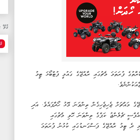
ގުޅޭ ޓ
ފުޓ
ތުގެ ފުރަތަމަ މެޗުގައި ރާއްޖޭގެ ގައުމީ ފުޓްބޯޅަ ޓީމު
ގެ މައްޗަށް ޖެހިޖެހިގެން ތިންވަނަ މޮޅު ހޯދާފައެވެ. އަދި
ވި އޭއެފްސީ ޗެލެންޖު ކަޕްގެ ތިންވަނަ ހޮވި މެޗުގައި
މި ދެ ޓީމު ރާއްޖޭގެ ފަސްގަނޑުގައި ކުޅުނު ފުރަތަމަ