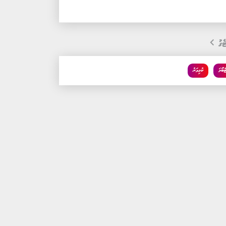
ެގު
ްބޯޅަ
ކުޅިވަރު