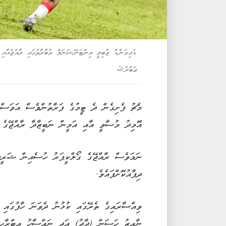
ޑައިމަންޑް ޖުބިލީ އިންޓަނޭޝަނަލް މުބާރާތުގައި ރާއްޖެއާއ
ޢަބްދުﷲ
މެޗު ފެށިގެން ދެ ޓީމުގެ ފަރާތުންވެސް އަވަސް ކ
އޮމިދު މުސާވީ އާއި އަމީން ނަބީޒާދާ ރާއްޖޭގެ ބ
ނަމަވެސް ރާއްޖޭގެ ގޯލްކީޕަރު ހުސެއިން ޝަރީފ
ދިފާއުކޮށްފައެވެ.
ވިއްސާރައިގެ ތެރޭގައި ކުޅުނު ދެވަނަ ހާފުގައި 
ނާއިޒު ހަސަން (ދާދު) އަދި ނައްސާހު އިބްރާހި