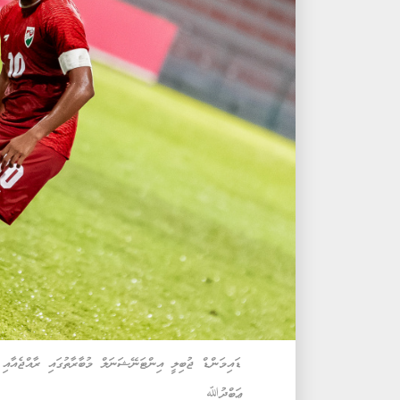
ޑައިމަންޑް ޖުބިލީ އިންޓަނޭޝަނަލް މުބާރާތުގައި ރާއްޖެއާއ
ޢަބްދުﷲ