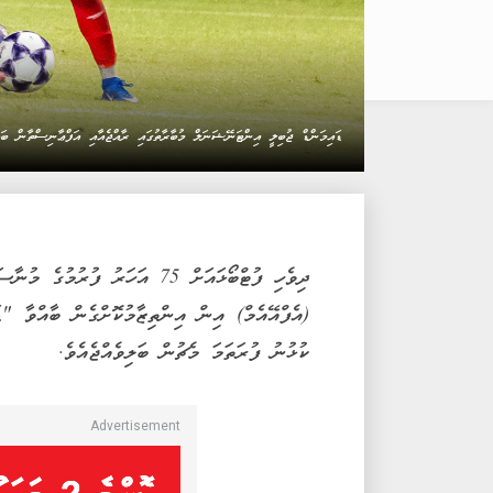
ޑައިމަންޑް ޖުބިލީ އިންޓަނޭޝަނަލް މުބާރާތުގައި ރާއްޖެއާއި އަފްޢާނިސްތާން 
ދިވެހި ފުޓްބޯޅައަށް 75 އަހަރު 
(އެފްއޭއެމް) އިން އިންތިޒާމުކޮށްގެން ބާއްވާ "
ކުޅުނު ފުރަތަމަ މެޗުން ބަލިވެއްޖެއެވެ.