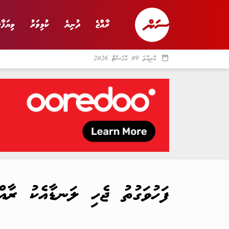
ރާއްޖެ
ދުނިޔެ
ކުޅިވަރު
ވިޔަފާރ
date_range
އާދިއްތަ 09 އޮގަސްޓް 2026
ރާއްޖެ
ރިޕޯޓް
ދު
ފަހުވަގުތު ޖެހި ލަނޑާއެކު ރާއ