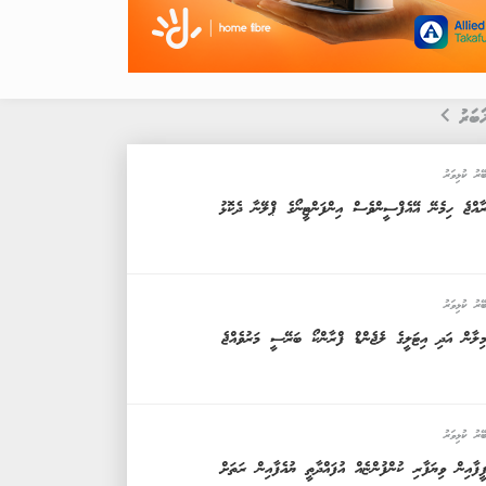
ަބަރު
ޭރު ކުޅިވަރު
ާއްޖެ ހިމެނޭ އޭއެފްސީންވެސް އިންފަންޓީނޯގެ ޕްލޭނާ ދެކޮޅު
ޭރު ކުޅިވަރު
ިލާން އަދި އިޓަލީގެ ލެޖެންޑް ފްރާންކޯ ބަރޭސީ މަރުވެއްޖެ
ޭރު ކުޅިވަރު
ީފާއިން ވިޔަފާރި ކުންފުންޏެއް އުފައްދާތީ ޔުއެފާއިން ރަތަށް