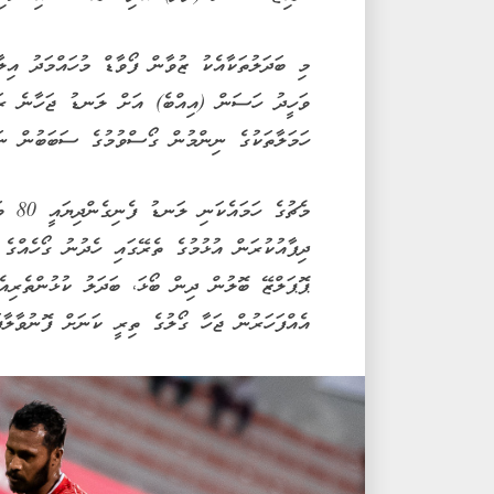
މި ބަދަލުތަކާއެކު ޒުވާން ފޯވާޑް މުހައްމަދު އިލާ
ވަހީދު ހަސަން (އިއްބެ) އަށް ލަނޑު ޖަހާނެ ރަ
ހަމަލާތަކުގެ ނިންމުން ގޯސްވުމުގެ ސަބަބުން ނަތ
މެޗުގ
ދިފާއުކުރަން އުޅުމުގެ ތެރޭގައި ހެދުނު ގޯހެއްގެ
ޕޮޕަލްޒޭ ބޮލުން ދިން ބޯޅަ، ބަދަލު ކުޅުންތެރިއ
އެއްފަހަރުން ޖަހާ ގޯލުގެ ތިރީ ކަނަށް ފޮނުވާލާފަ