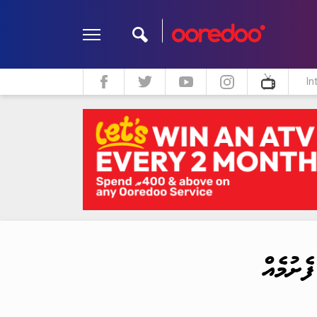
In
ދީން
ކޮލަމް
މަލްޓިމީޑިއާ
ށުމެއް