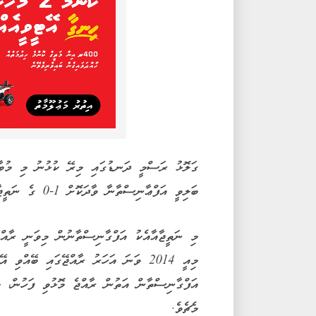
ގަލޮޅު ރަސްމީ ދަނޑުގައި މިރޭ ކުޅުނު މި މުބާރާ
ބަލިވީ އަފްޢާނިސްތާނާ ވާދަކޮށް 1-0 ގެ ނަތީޖާއަކުންނެވެ.
މި ނަތީޖާއާއެކު އަފްގާނިސްތާނުން މިވަނީ ރާއްޖޭ
މިއީ 2014 ވަނަ އަހަރު ރާއްޖޭގައި ބޭއް
އަފްގާނިސްތާން އަތުން ރާއްޖެ މޮޅުވި ފަހުން، 
މެޗެވެ.