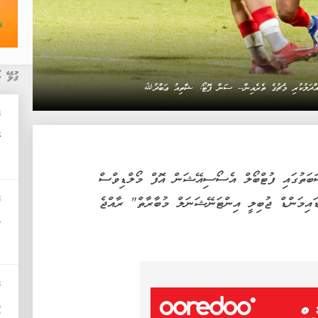
ގުޅޭ ޚ
ބައްދަލުކުރި މެޗުގެ ތެރެއިން-- ސަން ފޮޓޯ: ޝާތިއު ޢަބްދުﷲ
ބ
ރ
ފުރުމުގެ މުނާސަބަތުގައި ފުޓްބޯލް އެސޯސިއޭޝަން އޮފް މޯލްޑިވްސް
ޑައިމަންޑް ޖުބިލީ އިންޓަނޭޝަނަލް މުބާރާތް" ރާއްޖެ
ބ
މ
ބ
ފ