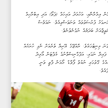
ން އިމްރާނާއި، އަހުމަދު އައިހަމް (ފަތޯ) އަދި އިބްރާހިމް
ނގަޅު ފުރުސަތުތައް ތަނަވަސްވިއެވެ. ނަމަވެސް
ީޖާއަށް ބަދަލެއް ނުގެނެވުނެވެ.
ެ ހަމައެކަނި ލަނޑު ފެނިގެންދިޔައީ 80 ވަނަ މިނިޓުގައެވެ. ރާއްޖޭގެ އޭރިޔާ ތެރެއަށް ނެގި ހުރަހެއް
 ފައިދާ ނަގައި، އަފްގާނިސްތާނުގެ ކެޕްޓަން އޯމިދް
ެއްގެ ގޮތުގައި ނުކުތް ފޯވާޑް ރޯމަން ފާޒީ ވަނީ
އެވެ.