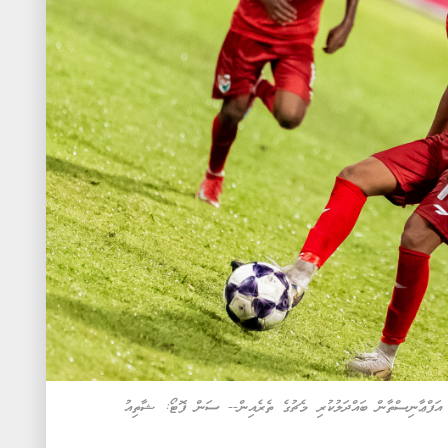
ި އަފްޢާނިސްތާން ބައްދަލުކުރި މެޗުގެ ތެރެއިން-- ސަން ފޮޓޯ: ޝާތިއު