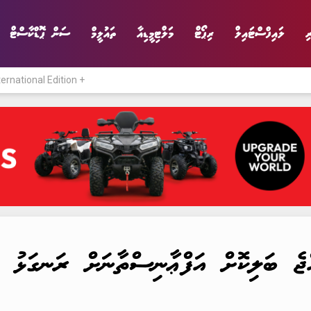
ި
ލައިފްސްޓައިލް
ރިޕޯޓް
މަލްޓިމީޑިއާ
ތައުލީމް
ސަން ޕޮޑްކާސްޓް
ternational Edition +
ނިޔެ
ވާހަކަ
ވިޔަފާރި
ލައިފްސްޓައިލް
ްޖެ ބަލިކޮށް އަފްޢާނިސްތާނަށް ރަނގަޅު ފެ