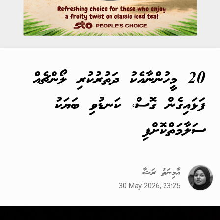
20 މީހުންނާއެކު ދަތުރުކުރި ލޯންޗެއް
ފަޅައިގެން ގޮސް، ކަނޑުވި ބަޔަކު
ސަލާމަތްކޮށްފި
އާމިނަތު ރަޝާ
30 May 2026, 23:25