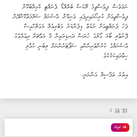
ނަމަވެސް، ޕީއެސްޖީގެ ލޫކަސް ބެރާލްޑޯ ޕެނަލްޓީ ކާމިޔާބުކޮށް
ޕީއެސްޖީއަށް ކުރިހޯދައިދީފައި ވަނިކޮށް، އާސެނަލް ސަލާމަތްކޮށްދޭން
ފަހު ޕެނަލްޓީއަށް ނުކުތް ޑިފެންޑަރު ގަބްރިއެލް މަގަލްހާއިސް
ފޮނުވާލި ބޯޅަ ގޯލުގެ ހުރަސް ދަނޑިމަތިން މާ މައްޗަށް ދިއުމާއެކު،
އާސެނަލްގެ ކުޅުންތެރިންނާއި ސަޕޯޓަރުންނަށް ލިބުނީ ކުއްލި
ހިތްދަތިކަމެކެވެ.
އިތުރު ތަފްސީލް އަންނަނީ..
ގުޅޭ ޓެގު
ބޭރު ކުޅިވަރު