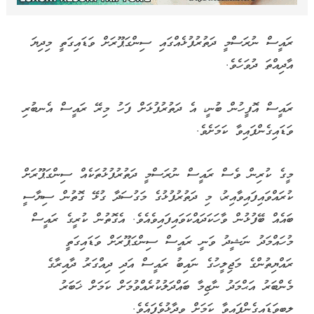
ރައީސް ނުރަސްމީ ދަތުރުފުޅެއްގައި ސިންގަޕޫރަށް ވަޑައިގަތީ މިދިޔަ
އާދިއްތަ ދުވަހެވެ.
ރައީސް އޮފީހުން ބުނީ، އެ ދަތުރުފުޅަށް ފަހު މިރޭ ރައީސް އެނބުރި
ވަޑައިގެންފައިވާ ކަމަށެވެ.
މީގެ ކުރިން ވެސް ރައީސް ނުރަސްމީ ދަތުރުފުޅުތަކެއް ސިންގަޕޫރަށް
ކުރައްވައިފައިވާއިރު، މި ދަތުރުފުޅުގެ މަގުސަދާ ގުޅޭ ގޮތުން ސިޔާސީ
ބައެއް ބޭފުޅުން ވާހަކަދައްކަވައިފައިވެއެވެ. އެގޮތުން ކުރީގެ ރައީސް
މުހައްމަދު ނަޝީދު ވަނީ ރައީސް ސިންގަޕޫރަށް ވަޑައިގަތީ
ރައްޔިތުންގެ މަޖިލީހުގެ ނައިބު ރައީސް އަދި ދިއްގަރު ދާއިރާގެ
މެންބަރު އަޙްމަދު ނާޒިމާ ބައްދަލުކުރެއްވުމަށް ކަމަށް ޚަބަރު
ލިބިވަޑައިގެންފައިވާ ކަމަށް ވިދާޅުވެފައެވެ.