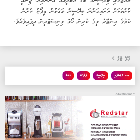
ރާއްޖޭގައި ބިދޭސީންގެ ބޮޑު އާބާދީއެއް އޮންނައިރު، ޖިނާއީ
ކުށްތަކަށް އަރައިގަންނަ ބިދޭސީން ވަގުތުން ޑީޕޯޓު ކުރާނެ
ކަމުގެ އިންޒާރު މީގެ ކުރިން ހޯމް މިނިސްޓްރީން ދީފައިވެއެވެ.
ގުޅޭ ޓެގު
ގއ. ގެމަނަފުށި
ބިދޭސީން
ފުލުހުން
ޚަބަރު