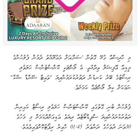
މި ހާދިސާއާ ގުޅޭ ގޮތުން 'ސަން'އަށް މައުލޫމާތު ދެމުން ފުލުހުންގެ
މީޑިއާ އޮފިޝަލް ވިދާޅުވީ، އެ ލޯންޗަކީ ކޮންސްޓެންސް ހަލަވެލި
ރިސޯޓުގެ ބޭރު ކަނޑުން ދަތުރުކުރަމުންދިޔަ "ވައިޓް ސޭންޑް ޝާކް"
ނަމަކަށް ކިޔާ ލޯންޗެއް ކަމަށެވެ.
ފުލުހުން ބުނި ގޮތުގައި ކޮންސްޓަންސް ހަލަވެލި ރިސޯޓް ކައިރިން
ދަތުރުކުރަމުންދިޔަ ސްޕީޑްބޯޓެއް ދިޔަވެ އަޑިއަށްދާކަމަށް މި މަހުގެ
30ވަނަ ދުވަހުގެ ދަންވަރު 01:45 ހާއިރު ރިޕޯޓުކޮށްފައިވެއެވެ.