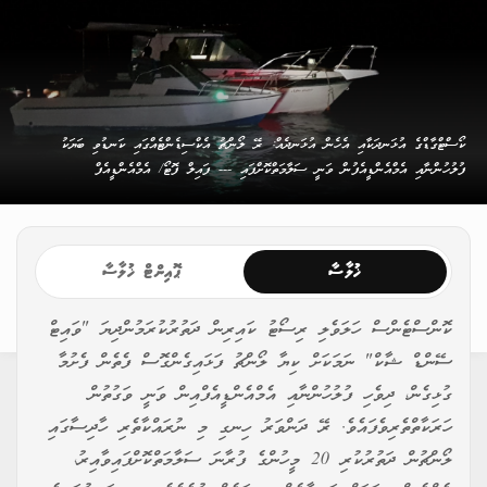
ކޯސްޓްގާޑްގެ އުޅަނދަކާއި އެހެން އުޅަނދެއް: ރޭ ލޯންޗު އެކްސިޑެންޓެއްގައި ކަނޑުވި ބަޔަކު
ފުލުހުންނާއި އެމްއެންޑީއެފުން ވަނީ ސަލާމަތްކޮށްފައި --- ފައިލް ފޮޓޯ/ އެމްއެންޑީއެފް
ޚުލާސާ
ޕޮއިންޓް ޚުލާސާ
ކޮންސްޓެންސް ހަލަވެލި ރިސޯޓު ކައިރިން ދަތުރުކުރަމުންދިޔަ "ވައިޓް
ސޭންޑް ޝާކް" ނަމަކަށް ކިޔާ ލޯންޗު ފަޅައިގެންގޮސް ފެތެން ފެށުމާ
ގުޅިގެން، ދިވެހި ފުލުހުންނާއި އެމްއެންޑީއެފްއިން ވަނީ ވަގުތުން
ހަރަކާތްތެރިވެފައެވެ. ރޭ ދަންވަރު ހިނގި މި ނުރައްކާތެރި ހާދިސާގައި
ލޯންޗުން ދަތުރުކުރި 20 މީހުންގެ ފުރާނަ ސަލާމަތްކޮށްފައިވާއިރު،