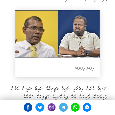
އިތުރަށް ވިދާޅުވުމަށް
ނަޝީދު އެހެން ވިދާޅުވީ، ނާޒިމް މަޖިލީހުގެ ނައިބު ރައީސް ކަމުން
ވަކިކުރަން، ވެރިކަން ކުރާ ޕީއެންސީން މަޖިލީހަށް ގަރާރެއް
ހުށަހަޅައިފައި ވަނިކޮށެވެ. އެ ގަރާރުގެ މަސައްކަތް ކުރުމަށް
މަޖިލީހުގެ ދައުރު މި މަހުގެ ނިޔަލަށް ދަންމާލައިފައިވާއިރު، އެކަމާ