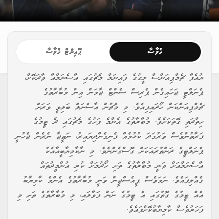
ޚުލާސާ
ޕޮއިންޓް ޚުލާސާ
ޔުއެފާ ޗެމްޕިއަންސް ލީގުގެ ފައިނަލް މެޗުގައި އާސެނަލްއާ ވާދަކޮށް،
ޕެނަލްޓީ ޖަހައިގެން ޕެރިސް ސެންޓް ޖާމަން އިން މުބާރާތުގެ
ޗެމްޕިއަންކަން ހޯދައިފިއެވެ. މި މެޗުން އާސެނަލް ބަލިވީ ވަރަށް
ހިތްދަތި ގޮތަކަށެވެ. މުބާރާތުގެ އެންމެ ފަހުގެ މެޗުގައި ދެ ޓީމުގެ
ފަރާތުންވެސް ވަރުގަދަ ކުޅުމެއް ފެނިގެންދިޔައިރު، ނަތީޖާ ނެރެން ޖެހުނީ
ޕެނަލްޓީގެ ދަންތުރައަކަށް ގޮސްގެންނެވެ. މި ނާކާމިޔާބީއާއެކު
އާސެނަލްއަށް ވަނީ މުބާރާތުގެ ތަށި ހޯދުމަށް ކުރި އުންމީދުތައް
ގެއްލިފައެވެ. ނަމަވެސް ޕީއެސްޖީން ވަނީ މުބާރާތުގެ އެންމެ ކާމިޔާބު
އެއް ޓީމުގެ ގޮތުގައި އެ ޓީމުގެ ނަން ފަވާލައި، މި މުބާރާތުގެ ތަށި މި
ފަހަރުވެސް ކާމިޔާބުކޮށްފައެވެ.