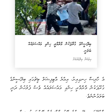
ބިދޭސީންގެ ގުރޫޕަކުން މާރާމާރީ ހިންގި މައްސަލައެއް
ބަލަނީ
އިތުރަށް ވިދާޅުވުމަށް
އެ ހާދިސާ ހިނގިއިރު، އިއްޔެ އާޓިފިޝަލް ބީޗުގައި ބިދޭސީންގެ
ގުރޫޕަކުން މާރާމާރީ ހިންގި މައްސަލައެއް ވެސް ފުލުހުން ދަނީ
ބަލަމުންނެވެ.