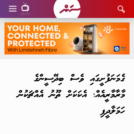
SSTV
SSTV LIVE
ގެމަނަފުށީގައި ވެސް ބިދޭސީންގެ
މާރާމާރީއެއް؛ އެކަކަށް ތޫނު އެއްޗަކުން
ހަމަލާދީފި