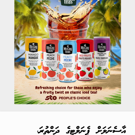
އާސެނަލަށް ޕެނަލްޓީގެ ދަންތުރަ،