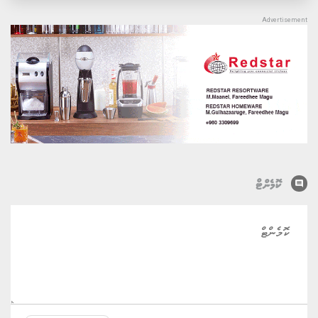
comment
ކޮމެންޓް