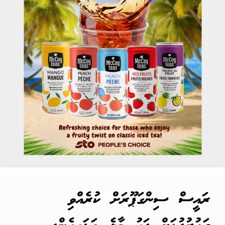
ރައީސް ސިންގަޕޫރަށް ކުރެއްވި