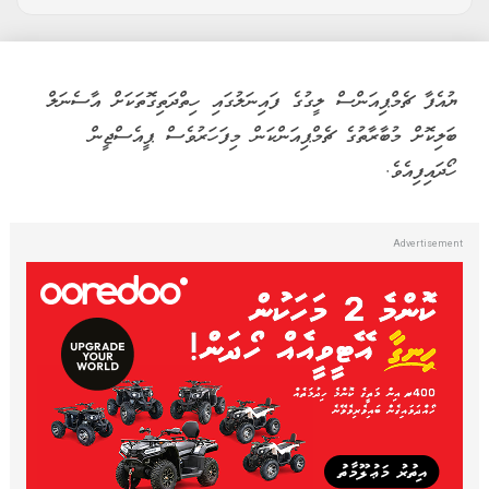
ޔުއެފާ ޗެމްޕިއަންސް ލީގުގެ ފައިނަލުގައި ހިތްދަތިގޮތަކަށް އާސެނަލް
ބަލިކޮށް މުބާރާތުގެ ޗެމްޕިއަންކަން މިފަހަރުވެސް ޕީއެސްޖީން
ހޯދައިފިއެވެ.