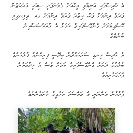
އެ ހާދިސާގައި އަނިޔާވި މީހާއަށް ގެމަނަފުށީ ސިއްހީ މަރުކަޒުން
ފަރުވާ ދިނުމަށް ފަހު، އިތުރު ފަރުވާ ދިނުމަށް ގއ. ވިލިނގިލި
ހޮސްޕިޓަލަށް ގެންގޮސްފައިވާ ކަމަށް އެ މުއައްސަސާއިން
ބުންޏެވެ.
އެ ހާދިސާ ހިނގި ސަރަހައްދުން ބިދޭސީ ފިރިހެނެއް ފުލުހުންގެ
ބެލުމުގެ ދަށަށް ގެންގޮސްފައިވާ ކަމަށް ވެސް އެ ޚިދުމަތުން
ފާހަގަކުރިއެވެ.
ފުލުހުން އަންނަނީ އެ މައްސަލަ ތަހުގީގު ކުރަމުންނެވެ.