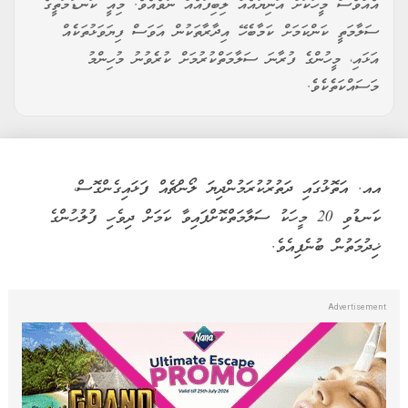
އެއްވެސް މީހަކަށް އަނިޔާއެއް ލިބިފައެއް ނުވެއެވެ. މިއީ ކަނޑުމަތީގެ
ސަލާމަތީ ކަންކަމަށް ކަމާބެހޭ އިދާރާތަކުން އަވަސް ފިޔަވަޅުތަކެއް
އަޅައި، މީހުންގެ ފުރާނަ ސަލާމަތްކުރުމަށް ކުރެވުނު މުހިންމު
މަސައްކަތެކެވެ.
އއ. އަތޮޅުގައި ދަތުރުކުރަމުންދިޔަ ލޯންޗެއް ފަޅައިގެންގޮސް،
ކަނޑުވި 20 މީހަކު ސަލާމަތްކޮށްފައިވާ ކަމަށް ދިވެހި ފުލުހުންގެ
ޚިދުމަތުން ބުނެފިއެވެ.