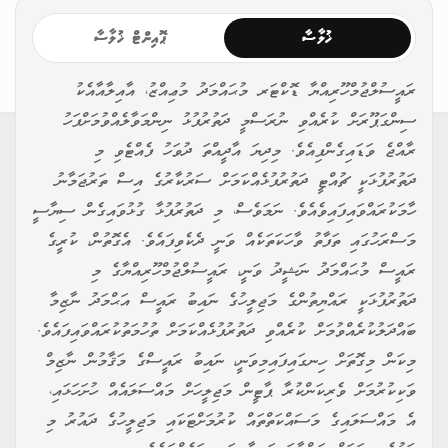
ޚުލާސާ
ޕޮއިންޓް ޚުލާސާ
ރައީސުލްޖުމްހޫރިއްޔާ ޑޮކްޓަރ މުޙައްމަދު މުޢިއްޒު، އާއިލާއާއެކު
ސިންގަޕޫރަށް ކުރެއްވި ނުރަސްމީ ދަތުރުފުޅު ނިންމަވާލެއްވުމަށްފަހު
ރާއްޖެ ވަޑައިގެންފިއެވެ. މިދިޔަ އާދީއްތަ ދުވަހު ފެއްޓެވި މި
ދަތުރުފުޅަކީ ޗުއްޓީ ދަތުރުފުޅެއްކަމަށް ސަރުކާރުގެ އިސް ތަރުޖަމާނު
ހާމަކުރައްވައިފައިވެއެވެ. ނަމަވެސް، މި ދަތުރުފުޅާ ގުޅުވައިގެން ސިޔާސީ
މަސްރަހުގައި ތަފާތު ވާހަކަތަކެއް ވަނީ ދެކެވިފައެވެ. އެގޮތުން، ކުރީގެ
ރައީސް މުޙައްމަދު ނަޝީދު ވަނީ، ރައީސުލްޖުމްހޫރިއްޔާގެ މި
ދަތުރުފުޅަކީ ރައްޔިތުންގެ މަޖިލީހުގެ ނައިބު ރައީސް އަޙްމަދު ނާޒިމާ
ބައްދަލުކުރެއްވުމަށް ކުރެއްވި ދަތުރުފުޅެއްކަމަށް ތުހުމަތުކުރައްވައިފައެވެ.
މިކަން މިގޮތަށް ހިނގައިފައިމިވަނީ، ނައިބު ރައީސްގެ މަޤާމުން ނާޒިމް
ވަކިކުރުމަށް ވެރިކަންކުރާ ޕާޓީން މަޖިލީހަށް މައްސަލައެއް ހުށަހަޅައި،
އެ މައްސަލައިގެ މަސައްކަތްތައް ކުރުމަށްޓަކައި މަޖިލީހުގެ ދައުރު މި