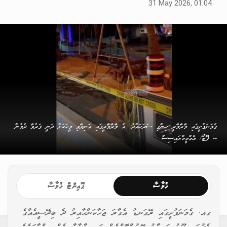
31 May 2026, 01:04
ގެމަނަފުށީގައި މާރާމާރީ ހިންގި ސަރަހައްދު: އެ މާރާމާރީގައި އަނިޔާވި މީހަކަށް ދަނީ ފަރުވާ ދެމުން
-- ފޮޓޯ/ އެމްވީކްރައިސިސް
ޚުލާސާ
ޕޮއިންޓް ޚުލާސާ
ގއ. ގެމަނަފުށީގައި ރޭގަނޑު އެގާރަ ޖަހާކަންހާއިރު ދެ ބިދޭސީއެއްގެ