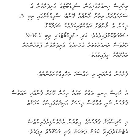
މިހާދިސާ ހިނގުމާގުޅިގެން، ސްޕީޑްބޯޓުގެ ވެރިފަރާތުން އެ
ސަރަހައްދަށް އިތުރު ލޯންޗެއް ފޮނުވާ، ސްޕީޑްބޯޓުގައި ތިބި 20
މީހުން އެ ލޯންޗަށް ރައްކާތެރިކަމާއެކު ބަދަލުކޮށް،
ސަލާމަތްކޮށްފައިވެއެވެ. އަދި ސްޕީޑްބޯޓުގައި ތިބި އެންމެންގެ
ހާލުވެސް ރަނގަޅުކަމަށް އުޅަނދުގެ ވެރިފަރާތުން ފުލުހުންނަށް
މައުލޫމާތު ދީފައިވެއެވެ.
ފުލުހުން ގެންދަނީ މި މައްސަލަ ތަހްގީގްކުރަމުންނެވެ.
އެ ހާދިސާ ހިނގި ވަގުތު ބައެއް މީހުން މޫދަށް ފުންމާލި ނަމަވެސް،
ފުލުހުން ބުނީ އެއްވެސް މީހަކަށް އަނިޔާވެފައިނުވާ ކަމަށެވެ.
މި ހާދިސާއަށް ފުލުހުންގެ އިތުރުން އެމްއެންޑީއެފްއިންވެސް
އެޓެންޑުވެފައިވާ ކަމަށް ފުލުހުން ވަނީ މައުލޫމާތު ދީފައެވެ.