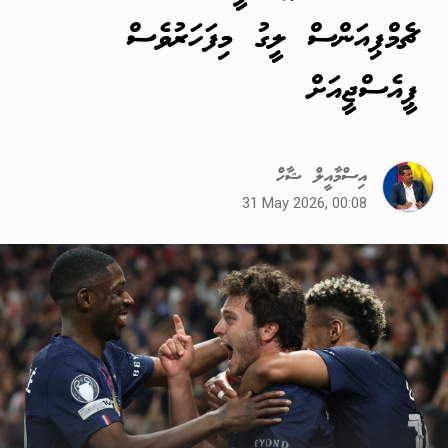
ޗެމްޕިއަންސް ލީގު މިފަހަރުވެސް
ޕީއެސްޖީއަށް
އިސްމާއީލް ޝާހް
31 May 2026, 00:08