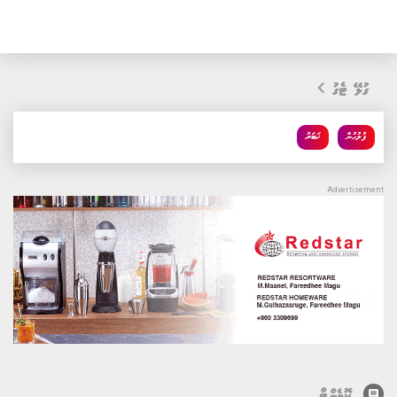
ގުޅޭ ޓެގު
ފުލުހުން
ޚަބަރު
comment
ކޮމެންޓް