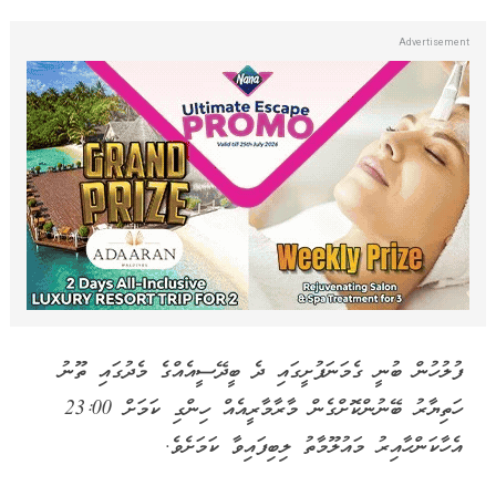
ފުލުހުން ބުނީ ގެމަނަފުށީގައި ދެ ބީދޭސީއެއްގެ މެދުގައި ތޫނު
ހަތިޔާރު ބޭނުންކޮށްގެން މާރާމާރީއެއް ހިންގި ކަމަށް 23:00
އެހާކަންހާއިރު މައުލޫމާތު ލިބިފައިވާ ކަމަށެވެ.