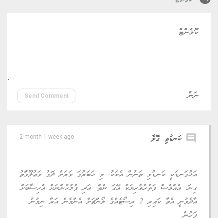
Send Comment
comment
ކަނޑުވި ގޮލާ
2 month 1 week ago
އަޅުގަނޑަކީ ކަނޑުވި ތަނުން އެކަކު. މި ޚަބަރުގަ ވަރަށް ދޮގު މަޢުލޫމަާތު
ގިނަ. އެއްވެސް ފަތުރުވެރިޔަކު އޭގަ ނެތް. އަދި ފުލުހުންނަށް އެހިސާބަށް
އާދެވުނީ އެތާ ކައިރި 2 ރިސޯޓެއްގެ ލޯންޗަށް އެންމެން އަރާ ނިމުނު
ފަހުން