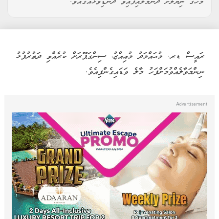
މަހުގެ ނިޔަލަށް ދަންމާލައިފައިވާ ދަނޑިވަޅެއްގައެވެ.
ރައީސް ޑރ. މުޙައްމަދު މުޢިއްޒު، ސިންގަޕޫރަށް ކުރެއްވި ދަތުރުފުޅު
ނިންމަވާލެއްވުމަށްފަހު މާލެ ވަޑައިގެންފިއެވެ.