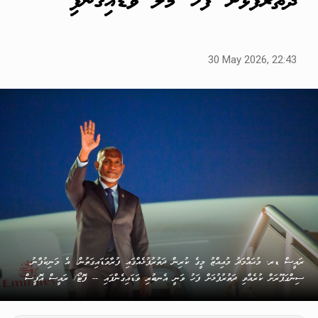
ދަތުރުފުޅަށް ފަހު މާލެ ވަޑައިގެންފި
30 May 2026, 22:43
ރައީސް ޑރ. މުޙައްމަދު މުއިއްޒު މީގެ ކުރިން ދަތުރުފުޅެއްގައި ފުރާވަޑައިގަތުން: އެ މަނިކުފާނު
ސިންގަޕޫރަށް ކުރެއްވި ދަތުރުފުޅަށް ފަހު ވަނީ އެނބުރި ވަޑައިގެންފައި -- ފޮޓޯ/ ރައީސް އޮފީސް