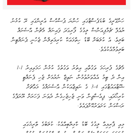
ހަންގޭރީގެ ބުޑަޕެސްޓްގައި ހުންނަ ޕުސްކާސް އެރީނާގައި ރޭ ކުޅުނު
ޔުއެފާ ޗެމްޕިއަންސް ލީގުގެ ފޯރިގަދަ ފައިނަލް މެޗުން އާސެނަލް
ބަލިވެ، އެ ކުލަބަށް ބޮޑު ހިތާމައަކާ ކުރިމަތިލާން ޖެހުނީ ޕެނަލްޓީން
ބަލިވުމާއެކުއެވެ.
މެޗުގެ ފުރިހަމަ ވަގުތާއި އިތުރު ވަގުތުގެ ކުޅުން ހަމަވިއިރު 1-1
އިން ދެ ޓީމު އެއްވަރުވުމުން، ނަތީޖާ ނެރުމަށް ޖެހި ޕެނަލްޓީ
ޝޫޓްއައުޓްގައި 4-3 ގެ ނަތީޖާއަކުން އާސެނަލްގެ މައްޗަށް
ކުރިހޯދައި، ޕީއެސްޖީން ވަނީ ޖެހިޖެހިގެން ދެވަނަ ފަހަރަށް ޔޫރަޕްގެ
ރަސްކަން ކަށަވަރުކޮށްފައެވެ.
މިއީ ޕްރިމިއާ ލީގުގެ ބޮޑު ކާމިޔާބީއާއެކު، ކުލަބުގެ ތާރީޚުގައި