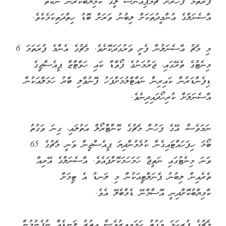
ފުރަތަމަ ފަހަރަށް ޗެމްޕިއަންސް ލީގު ކާމިޔާބުކުރަން ނުކުތް
އާސެނަލްގެ އުންމީދުތަކަށް ލިބުނު ވަރަށް ބޮޑު ހިތްދަތިކަމެކެވެ.
މި މެޗު އާސެނަލުން ފެށީ ވަރުގަދަކޮށެވެ. މެޗުގެ އެންމެ ފުރަތަމަ 6
މިނެޓުގެ ތެރޭގައި، ޖަރުމަނުގެ ފޯވާޑް ކައި ހަވާޓްޒް ޕީއެސްޖީގެ
ޑިފެންޑަރުން ކައިރިން ނައްޓާލުމަށްފަހު ފޮނުވާލި ބާރު ހަމަލާއަކުން
އާސެނަލަށް ކުރިހޯދައިދިނެވެ.
ނަމަވެސް، އޭގެ ފަހުން މެޗުގެ ކޮންޓްރޯލް އަތުލައި، ގިނަ ވަގުތު
ބޯޅަ ހިފަހައްޓައިގެން ކުޅެމުންދިޔަ ޕީއެސްޖީން ވަނީ މެޗުގެ 65
ވަނަ މިނެޓުގައި ނަތީޖާ ހަމަހަމަކޮށްފައެވެ. އާސެނަލްގެ އޭރިއާ
ތެރެއިން ލިބުނު ޕެނަލްޓީއަކުން މި ލަނޑު އެ ޓީމަށް
ކާމިޔާބުކޮށްދިނީ އޮސްމާނޭ ޑެމްބެލޭ އެވެ.
މެޗުގެ ފުރިހަމަ ވަގުތު ހަމަވިއިރުވެސް އިތުރު ލަނޑެއް ނުފެނުމުން