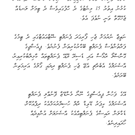
ކުޅުނު އިތުރު 15 މިނެޓުގެ ދެ ހާފުގައިވެސް ދެ ޓީމަށް ލަނޑެއް
ޖެހޭގޮތް ވަނީ ނުވެފަ އެވެ.
ނަތީޖާ ނެރުމަށް ޖެހި ފޯރިގަދަ ޕެނަލްޓީ ޝޫޓްއައުޓްގައި ދެ ޓީމުގެ
ފަރާތުންވެސް ޕެނަލްޓީ ބޭކާރުކުރިތަން ފެނުނެވެ. ޕީއެސްޖީގެ
ގޮންސާލޯ ރާމޯސް އަދި ޑެސިރޭ ދޫއޭ ޕެނަލްޓީތައް ކާމިޔާބުކުރިއިރު،
އާސެނަލްގެ އެބެރެޗީ އެޒޭ ޖެހި ޕެނަލްޓީ ދިޔައީ ގޯލުގެ އަރިމަތިން
ބޭރަށެވެ.
އޭގެ ފަހުން ޕީއެސްޖީގެ ނޫނޯ މެންޑޭޒް ފޮނުވާލި ޕެނަލްޓީ
އާސެނަލްގެ ކީޕަރު ޑޭވިޑް ރާޔާ ހުސިޔާރުކަމާއެކު ދިފާއުކޮށް،
ޑެކްލަން ރައިސްގެ ޕެނަލްޓީއާއެކު އާސެނަލަށް އުންމީދެއް
ހޯދައިދިނެވެ.