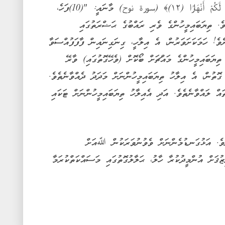
بِأَمْوَالٍ وَبَنِينَ وَيَجْعَل لَّكُمْ جَنَّاتٍ وَيَجْعَل لَّكُمْ أَنْهَارًا ‎(١٢)﴾ (سورة نوح) މާނައީ: "(10)ފަހެ،
ވެ. ތިޔަބައިމީހުންގެ ވެރި ރައްބުގެ ޙަޟްރަތުގައި
ެވެ! ހަމަކަށަވަރުން، އެ އިލާހީ، ގިނަގިނައިން ފާފަފުއްސަވާ
1)(އޭރުން) އެއިލާހު ތިޔަބައިމީހުންގެ މައްޗަށް ބޯކޮށް (ވެހޭގޮތުގައި) ވާރޭ
އި، ދަރީންގެ ގޮތުން، އެ އިލާހު ތިޔަބައިމީހުންނަށް މަދަދު ދެއްވާނެތެވެ.
ައް ލައްވާނެތެވެ. އަދި އެއިލާހު ތިޔަބައިމީހުންނަށް ޓަކައި
ވެ. އަޅުގަނޑުމެންނަށް ވެވުނުވަރަކުން ﷲއަށް
ޒުޤަށް އުންމީދުކުރާ ހާލު، ޙަލާލުގޮތުގައި މަސައްކަތްކުރަމާ