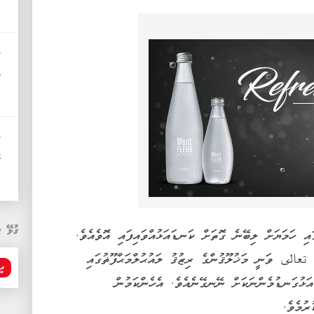
ދ
މ
ދ
ހ
ގުޅޭ ޓ
ި ހަމަޔަށް ލިބޭނެ ގޮތަށް ކަނޑައަޅުއްވައިފައި އޮވެއެވެ.
عالى ވަނީ މަޚުލޫޤުންގެ ރިޒުޤު ލައުޙުލްމަޙްފޫޡުގައި
ދީ
އަޅުގަނޑުމެންނަކަށް ނޭނގޭނެއެވެ. އެހެންކަމުން
ރުމެވެ.