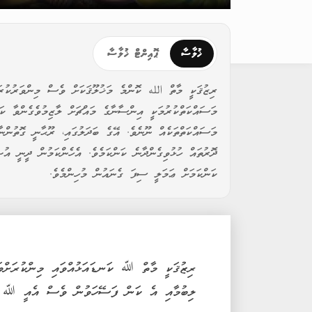
ޚުލާސާ
ޕޮއިންޓް ޚުލާސާ
ރިޒުޤަކީ މާތް الله ކޮންމެ މަޚުލޫޤަކަށް ވެސް މިންވަރުކުރަ
މަސައްކަތްކުރުމަކީ އިންސާނާގެ މައްޗަށް ލާޒިމުވެގެންވާ ކަ
މަސައްކަތްތަކެއް ނޫނެވެ. އޭގެ ބަދަލުގައި، ރޫޙާނީ ގޮތުންނ
ދޮރުތައް ހުޅުވިގެންދާނެ ކަންކަމެވެ. އެހެންކަމުން ދީނީ އު
ކަންކަމަށް ޢަމަލީ ސިފަ ގެނައުން މުހިންމެވެ.
ރިޒުޤަކީ މާތް ﷲ ކަނޑައަޅުއްވައި މިންކުރަށްވަ
ލިބުމާއި އެ ކަން ފަސޭހަވުން ވެސް އެއީ ﷲ ކަ