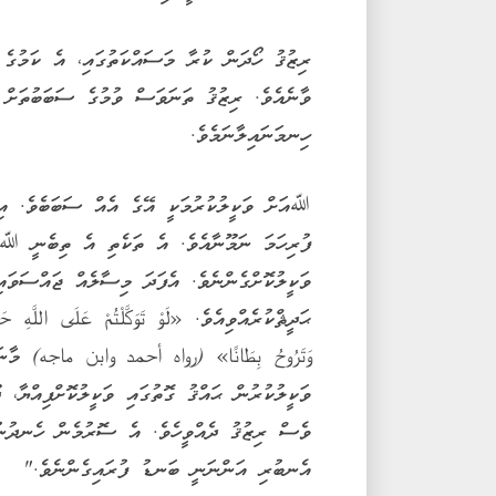
ރިޒުޤު ހޯދަން ކުރާ މަސައްކަތުގައި، އެ ކަމުގެ 
ވާނެއެވެ. ރިޒުޤު ތަނަވަސް ވުމުގެ ސަބަބުތަށް ބ
ހިނމަނައިލާނަމެވެ.
ﷲއަށް ވަކީލުކުރުމަކީ އޭގެ އެއް ސަބަބެވެ. އި
ފުރިހަމަ ނަމޫނާއެވެ. އެ ތަކެތި އެ ތިބެނީ ﷲގެ
ވަކީލުކޮށްގެންނެވެ. އެފަދަ މިސާލެއް ޖައްސަވައި،
ޙަދީޘްކުރެއްވިއެވެ. «لَوْ تَوَكَّلْتُمْ عَلَى اللَّهِ حَقَّ 
وَتَرُوحُ بِطَانًا» (رواه أحمد وابن ماجه) މ
ވަކީލުކުރުން ޙައްޤު ގޮތުގައި ވަކީލުކޮށްފިއްޔާ، 
ވެސް ރިޒުޤު ދެއްވީހެވެ. އެ ސޮރުމެން ހެނދުނު
އެނބުރި އަންނަނީ ބަނޑު ފުރައިގެންނެވެ."