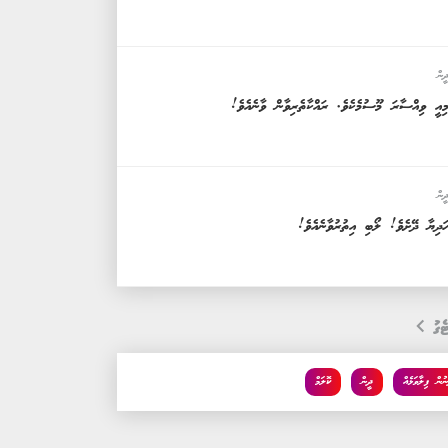
ީން
ިއީ ވިއްސާރަ މޫސުމެކެވެ. ރައްކާތެރިވާން ވާނެއެވެ!
ީން
ަދިޔާ ދޭށެވެ! ލޯބި އިތުރުވާނެއެވެ!
ެގު
ނުން ފިލާވަޅެއް
ދީން
ކޮލަމް