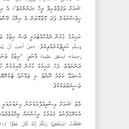
ހީވެސްނުކުރާ ފަދަ ގޮތްގޮތުން އެ އިލާހު އޭނާއަ
ރަޙިމުގެ ގުޅުން ދެމެހެއްޓުމަކީ ވެސް ރިޒުޤު ތަނ
وَسَلَّم ޙަދީޘްކުރެއްވިއެވެ. «مَنْ أَحَبَّ أَنْ يُبْسَطَ
رَحِمَهُ» (متفق عليه) މާނައީ: "ރިޒުޤު ތަނަވަ
ދަންނައެވެ. ފަހެ ރަޙިމުގެ ގުޅުން ޤާއިމުކުރާ ހުށ
އުނދަގޫ ކަމެއް ނޫނެވެ. މި ޒަމާނުގެ ޓެކްނޮލޮޖ
ވަޞީލަތްތަކެކެވެ.
މާތް ﷲއަށް އިސްތިޣުފާރުކުރުން ގިނަކުރުމަކީ 
އެކަލޭގެފާނުގެ ޤައުމުގެ މީހުންނަށް ވިދާޅުވެދެއ