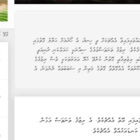
ގުޅޭ ޚ
އްވައިފައިވާ އެއްޗަކަށް ވީ ހިނދު، އެ ހޯދުމަށް ޙަލާލު ގޮތުގައި
މެކެވެ. ރިޒުޤު ތަނަވަސްވުމުގެ ސިއްރަކީ ހަމައެކަނި ދުނިޔަވީ
ދ
ާއި އިޖުތިމާޢީ ގޮތުން ކުރެވޭ ހެޔޮ އަމަލުތަކަކީ ވެސް ރިޒުޤުގެ
ރ
ޞޫލުތަކާ އެއްގޮތްވާ ގޮތުގެ މަތިން މި ސަބަބުތައް ދެނެގަނެ، އެ
ދ
ފ
އިފައި އޮތް އެއްޗެކެވެ. އެ ރިޒުޤު ތަނަވަސް މަގުން
ދ
ނޑައަޅުއްވާ އެއްޗެކެވެ.
އ