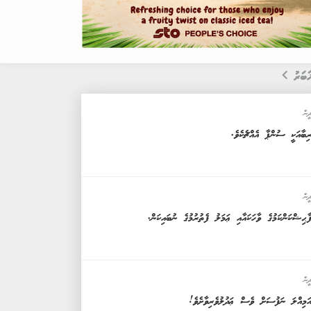
ަބަރު
ީން
ިބާއަކީ ސުންޕާ އެއްޗެކެވެ.
ީން
ާޙިޝްކަންކަމުގެ ވާހަކައާއި ޢަމަލު ފެތުރުމުގެ ނުބައިކަން.
ީން
ަމިއްލަ ނަފުސަށް ވެސް ޢަދުލުވެރިވާށެވެ!