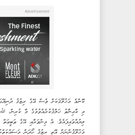
ކޮންމެ މަޚުލޫޤަކަށް ވެސް އޭގެ ރިޒުޤު ދުނިޔޭގައ
މި ކާއިނާތު ޚަލްޤުކުރެއްވުމުގެ މާ ކުރިން، ﷲ ت
ލިޔުއްވައިފައެވެ. އެ މިންވަރާއި އޭގެ ޠަބީޢަތް 
މަޚުލޫޤުންނަށް އޮތީ ރިޒުޤު ހޯދަން މަސައްކަތްކު