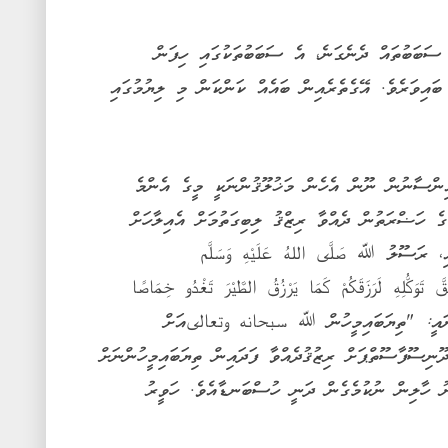
ސަބަބުތައް ދެނެގަނެ، އެ ސަބަބުތަކުގައި ހިފަން
ައިވަރެވެ. އޭގެތެރެއިން ބައެއް ކަންކަން މި ލިޔުމުގައި
ންސާނުން ނޫން އެހެން މަޚުލޫޤުންނަކީ މީގެ އެންމެ
 ހަޟްރަތުން ދެއްވާ ރިޒްޤު ލިބިގަތުމަށް އެއިލާހަށް
 ރަސޫލު ﷲ صَلَّى اللهُ عَلَيْهِ وَسَلَّم
تَوَكُّلِهِ لَرَزَقَكُمْ كَمَا يَرْزُقُ الطَّيْرَ تَغْدُو خِمَاصًا
ާނައީ: "ތިޔަބައިމީހުން ﷲ سبحانه وتعالىއަށް
ދޫނިސޫފާސޫތްޕަށް ރިޒުޤުދެއްވާ ފަދައިން ތިޔަބައިމީހުންނަށް
 ހާލިން ނުކުމެގެން ދަނީ ހުސްބަނޑާއެވެ. ހަވީރު