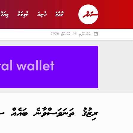
ރާއްޖެ
ދުނިޔެ
ކުޅިވަރު
ވިޔަފާރ
date_range
ބުރާސްފަތި 06 އޮގަސްޓް 2026
ރާއްޖެ
ރިޕޯޓް
ދު
ރިޒުޤު ތަނަވަސްވާނެ ބައެއް ސ