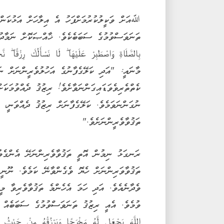
ﷲއަށް ވަކީލުކުރުމަށްފަހު އެ އިލާހަށް އަޅުކަން
ތަނަވަސްވުމުގެ ސަބަބެކެވެ. ޚާއްޞަކޮށް ނަމާދުކުރ
މާނައީ: "އަދި ކަލޭގެފާނުގެ އަހުލުވެރީންނަށް ނަ
ކެތްތެރިވެވަޑައިގަންނަވާށެވެ! ރިޒުޤު ދެއްވުމަކަ
ނުގަންނަވަމެވެ. ކަލޭގެފާނަށް ރިޒުޤު ދެއްވަނީ،
ތަޤުވާވެރީންނަށެވެ."
ރަނގަޅު ނިމުން އޮތީ ތަޤުވާވެރިންނަށޭ އެންގެވު
ތަޤުވާވަރިންނަށް ހެޔޮ ވެގެންވާނޭ ކަމެވެ. ނޫނ
ވެދާނެއެވެ. އަދި ހަމަ އެހެންމެ ތަޤުވާވެރިވާ 
ވުމެވެ. އެއީ ރިޒުޤު ތަނަވަސްވުމުގެ ސަބަބެއް ވ