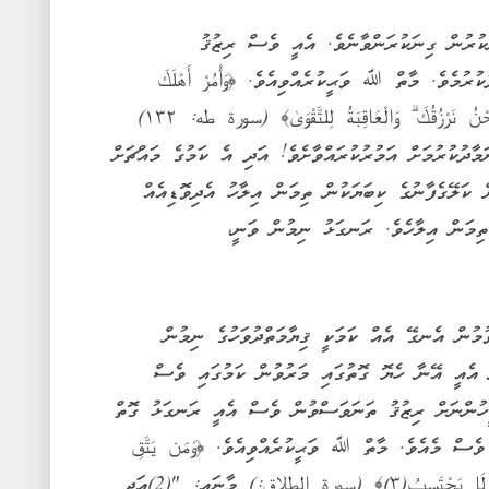
ކުރުން ގިނަކުރަންވާނެވެ. އެއީ ވެސް ރިޒުޤު
ުމެވެ. މާތް ﷲ ވަޙީކުރެއްވިއެވެ. ﴿وَأْمُرْ أَهْلَكَ
بِالصَّلَاةِ وَاصْطَبِرْ عَلَيْهَا ۖ لَا نَسْأَلُكَ رِزْقًا ۖ نَّحْنُ نَرْزُقُكَ ۗ وَالْعَاقِبَةُ لِلتَّقْوَىٰ﴾ (سورة طه: ١٣٢)
މާދުކުރުމަށް އަމުރުކުރައްވާށެވެ! އަދި އެ ކަމުގެ މައްޗަށް
ށް ކަލޭގެފާނުގެ ކިބަޔަކުން ތިމަން އިލާހު އެދިވޮޑިއެއް
 ތިމަން އިލާހެވެ. ރަނގަޅު ނިމުން ވަނީ،
މުން އެނގޭ އެއް ކަމަކީ ޤިޔާމަތްދުވަހުގެ ނިމުން
ީ އެއީ އޭނާ ހެޔޮ ގޮތުގައި މަރުވުން ކަމުގައި ވެސް
މީހުންނަށް ރިޒުޤު ތަނަވަސްވުން ވެސް އެއީ ރަނގަޅު ގޮތް
ެސް މެއެވެ. މާތް ﷲ ވަޙީކުރެއްވިއެވެ. ﴿وَمَن يَتَّقِ
اللَّهَ يَجْعَل لَّهُ مَخْرَجًا وَيَرْزُقْهُ مِنْ حَيْثُ لَا يَحْتَسِبُ(٣)﴾ (سورة الطلاق:) މާނައީ: "(2)އަދި