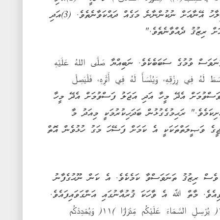
ﷲއަށް ތަޤުވާވެރިވާ މީހާ (ދަންނާށެވެ!) އެ އިލާހު އޭނާއަށް ނުކުންނާނެ މަގެއް ދައްކަވާނެތެވެ. (3)އަދި
ށް ރިޒުޤު ދެއްވާނެތެވެ."
ަވަސް ވުމުގެ ސަބަބެކެވެ. ނަބިއްޔާ صَلَّى اللهُ عَلَيْهِ
 لَهُ فِي رِزْقِهِ، وَيُنْسَأَ لَهُ فِي أَثَرِهِ، فَلْيَصِلْ
ސްވުމަށް އެދޭ މީހާ އަދި އަޖަލު ފަސްވުމަށް އެދޭ މީހާ
ިކަމެވެ." ރަޙިމުގެގުޅުން ބަދަހިކުރުމަކީ މިއަދު މާ
ީގެ ވަޞީލަތްތަކަކީ އެ ކަމަށް ފަސޭހަ މަގު ހުޅުވެން އޮތް
ވެސް ރިޒުޤު ތަނަވަސްވާ ކަމެކެވެ. އެ ކަން ނޫޙުގެފާނު
ްވިއެވެ. މާތް ﷲ އެ ވާހަކަ ޤުރުއާނުގައި އަންގަވައިފައެވެ.
‎﴿فَقُلْتُ اسْتَغْفِرُوا رَبَّكُمْ إِنَّهُ كَانَ غَفَّارًا )١٠(‏ يُرْسِلِ السَّمَاءَ عَلَيْكُم مِّدْرَارًا ‎)١١(‏ وَيُمْدِدْكُم