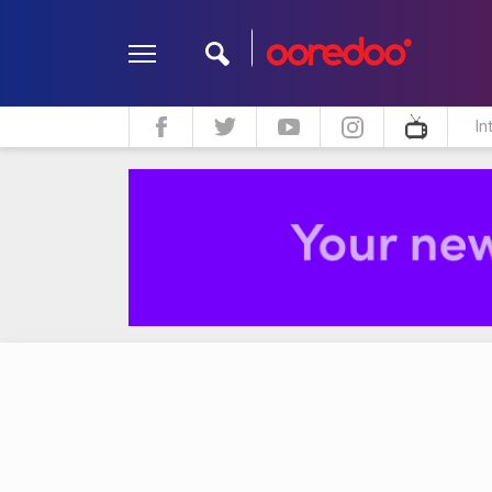
In
ދީން
ކޮލަމް
މަލްޓިމީޑިއާ