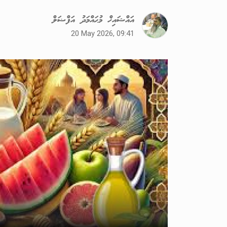
އައްޝައިޚް މުޙައްމަދު އަފްޟަލް
20 May 2026, 09:41