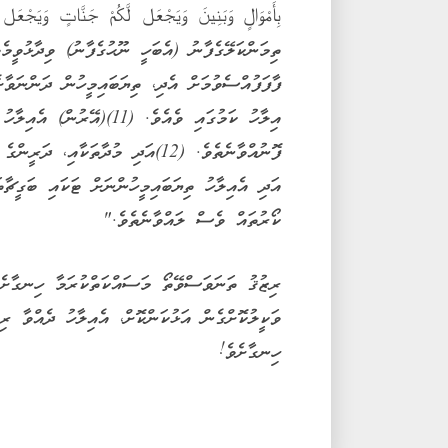
ތިމަންކަލޭގެފާނު (އެބަހީ ނޫޙުގެފާނު) ވިދާޅުވީމެ
ފާފަފުއްސެވުމަށް އެދި، ތިޔަބައިމީހުން ދަންނަވާށ
އިލާހު ކަމުގައި ވެއެވެ. (1
ފޮނުއްވާނެތެވެ. (12)އަދި މުދާތަކާ
އަދި އެއިލާހު ތިޔަބައިމީހުންނަށް ޓަކައި ބަގީޗާތ
ކޯރުތައް ވެސް ލައްވާނެތެވެ."
ރިޒުޤު ތަނަވަސްވޭތޯ މަސައްކަތްކުރަމާ ހިނގާށެ
ވަކީލުކޮށްގެން އަޅުކަންކޮށް، އެއިލާހު ދެއްވާ ރި
ހިނގާށެވެ!