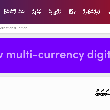
ި
ލައިފްސްޓައިލް
ރިޕޯޓް
މަލްޓިމީޑިއާ
ތައުލީމް
ސަން ޕޮޑްކާސްޓް
ternational Edition +
ނިޔެ
ވާހަކަ
ވިޔަފާރި
ލައިފްސްޓައިލް
ަބަބު