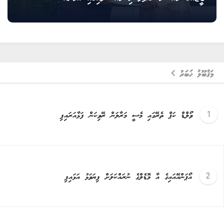
މަޤުބޫލު ޚަބަރު
ވޯލްޑް ކަޕް ތެރޭގައި މެސީ މަރާލަން ރޭވިކަން ފަޅާއަރައިފި
އޯޕަންއޭއައިގެ އާ މޮޑެލްގެ ނުރައްކަލަށް ފިޔަވަޅު އަޅައިފި