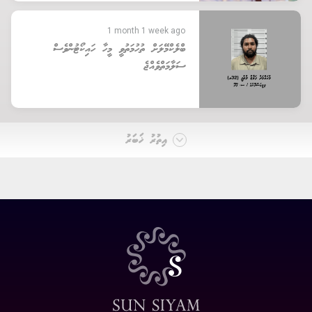
1 month 1 week ago
ބްލެކްމޭލަށް ތުހުމަތުވީ މީހާ ހައިކޯޓުންވެސް
ސަލާމަތްވެއްޖެ
އިތުރު ޚަބަރު