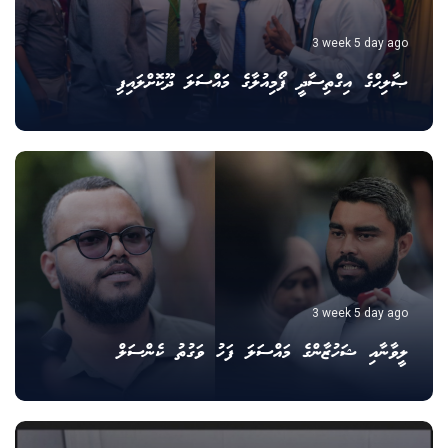
3 week 5 day ago
ޞާލިޙްގެ އިގްތިސާދީ ފޯމިއުލާގެ މައްސަލަ ދޫކޮށްލައިފި
3 week 5 day ago
ލީވާނާއި ޝަހުޒާންގެ މައްސަލަ ފަހު ވަގުތު ކެންސަލް