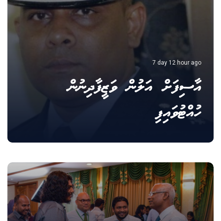
7 day 12 hour ago
އާސިފަށް އަލުން ވަޒީފާދިނުން
ހުއްޓުވައިފި