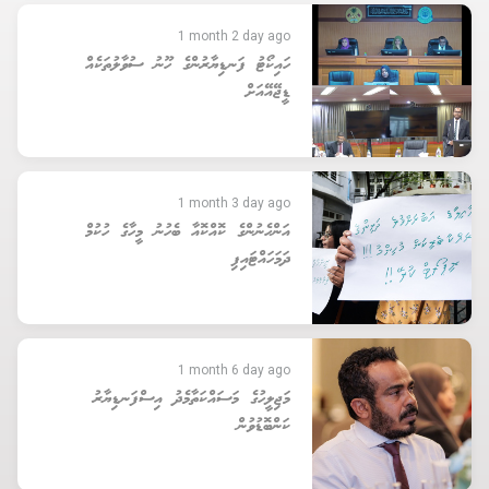
1 month 2 day ago
ހައިކޯޓު ފަނޑިޔާރުންގެ ހޫނު ސުވާލުތަކެއް
ޑީޖޭއޭއަށް
1 month 3 day ago
އަންހެނުންގެ ކޮއްކޮއާ ބެހުނު މީހާގެ ހުކުމް
ދަމަހައްޓައިފި
1 month 6 day ago
މަޖިލީހުގެ މަސައްކަތާމެދު އިސްފަނޑިޔާރު
ކަންބޮޑުވުން