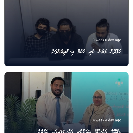
3 week 6 day ago
ހަމްދޫން މަރަން ކުރި ހުކުމް އިސްތިއުނާފަށް
4 week 4 day ago
ޑީޖޭއޭގެ މައުސޫމާ ބަދަލުުކުރި މައްސަލައިގައި އަމުރެއް