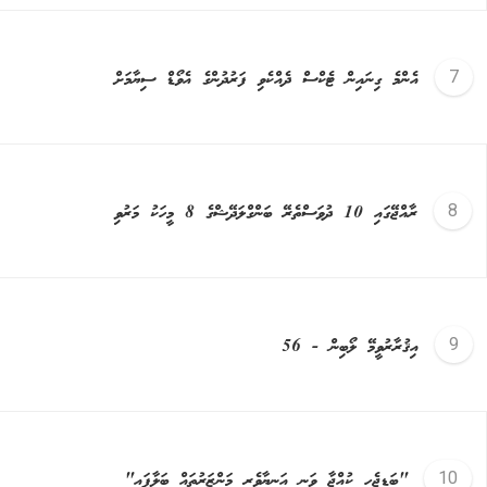
އެންމެ ގިނައިން ޓެކްސް ދެއްކެވި ފަރުދުންގެ އެވޯޑް ސިޔާމަށް
ރާއްޖޭގައި 10 ދުވަސްތެރޭ ބަންގްލަދޭޝްގެ 8 މީހަކު މަރުވި
އިޤުރާރުވީމޭ ލޯބިން - 56
"ބަޑިޖެހި ކުއްޖާ ވަނީ އަނިޔާވެރި މަންޒަރުތައް ބަލާފައި"