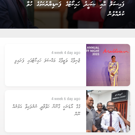
ޙަސަން އަލީ ހައި ކޯޓުގެ ފަނޑިޔާރުކަމުގެ ހުވާކުރެއްވުން
4 week 4 day ago
ޖެނިފާގެ ވަޒީފާގެ މައްސަލަ ހައިކޯޓުގައި ފަށައިފި
4 week 6 day ago
ގެގް އޯޑަރަކީ ގާނޫނާ ހަވާލާދީ ނެރެފައިވާ އަމުރެއް
ނޫން