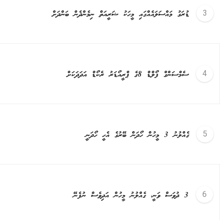
ޑުރަގު މައްސަލައެއްގައި މީހަކު ޝަރީއަތް ނިމެންދެން ބަންދަށް
ސެމްސަންގް ފޯލްޑް 8ގެ ޕްރީއޯޑަރު ރެކޯޑް އަދަދަކަށް
ގެއްލުނު 3 މީހުން ހޯދަން ބޭރުގެ އެހީ ހޯދަނީ
3 ދުވަސް ވަނީ، ގެއްލުނު މީހުން އަދިވެސް ނުފެނޭ