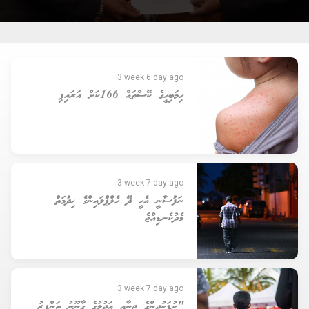
3 week 6 day ago
ހިމަބިހީގެ ކޭސްތައް 166ކަށް އަރައިފި
3 week 7 day ago
ނަފުސާނީ އެހީ ދޭ ހެލްޕްލައިންގެ ޚިދުމަތް
މެދުކެނޑިއްޖެ
3 week 7 day ago
"ކުޑަކުދިންގެ ޖިނާއީ އަދުލުގެ ގާނޫނު ތަންފީޒު