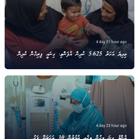
4 day 21 hour ago
މިދިޔަ އަހަރު 5،625 ކުދިން އުފަންވި؛ ގިނައީ ފިރިހެން ކުދިން
4 day 23 hour ago
އެންމެ ގިނަ މީހުން ވިހެއީ އުމުރުން 30 އަހަރަށް ފަހު