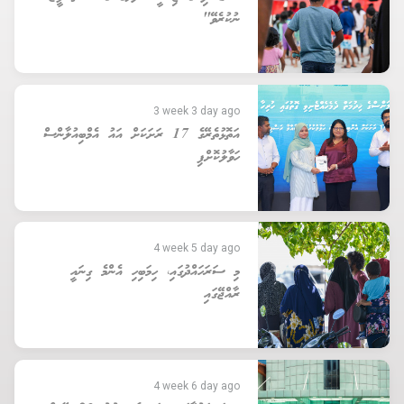
ނުކުރެވޭ"
3 week 3 day ago
އަތޮޅުތެރޭގެ 17 ރަށަކަށް އައު އެމްބިއުލާންސް
ހަވާލުކޮށްފި
4 week 5 day ago
މި ސަރަހައްދުގައި، ހިމަބިހި އެންމެ ގިނައީ
ރާއްޖޭގައި
4 week 6 day ago