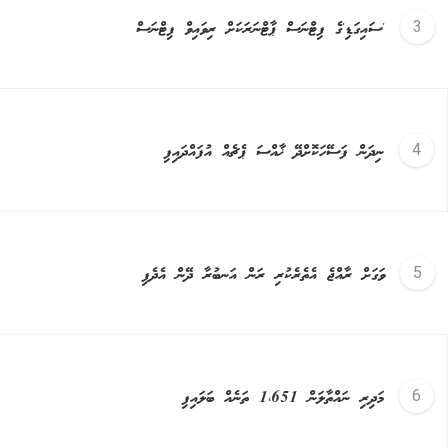
'ސައިގަޑި'ގެ ފިޓްނަސް ޕާޓްނަރަކަށް ރިވައިވް ފިޓްނަސް
ނިދަން ފަސޭހަކޮށްދޭ ޚާއްސަ ޕެޗެއް އުފައްދައިފި
ވަގަށް ރާއްޖެ އެތެރެކުރި ރަން އަނބުރާ ދޭން އެދެފި
މަދިރި ނައްތާލަން 1،651 ތަނެއް ބަލައިފި