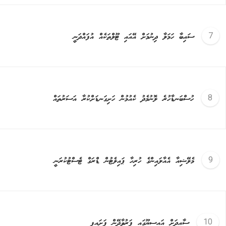
ސައިބާ ހަމަލާ ދިނުމަށް އޭއައި ޓޫލްތަކެއް އުފައްދަނީ
ހުސްބަނޑާހުރެ ލޮނުމެދު ކެއުމުން ހަށިގަނޑަށްކުރާ އަސަރުތައް
މެލޭޝިއާ އެއާލައިންގެ ހުރިހާ ޕައިލެޓުން ޑްރަގް ޓެސްޓުކުރަނީ
ސާއިދަށް އައިސީޔޫގައި ފަރުވާދޭން ފަށައިފި