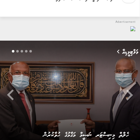
މަލްޓިމީޑިއާ
keyboard_arrow_left
keyboard_arrow_righ
ހެލްތް މިނިސްޓްރީގެ އިސްވެރިން މާލިއްޔަތު ކޮމިޓީއަށް
ހާޒިރުކުރުން