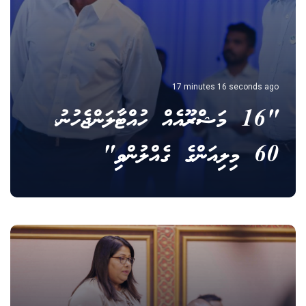
17 minutes 16 seconds ago
"16 މަޝްރޫއެއް ހުއްޓާލަންޖެހުނު،
60 މިލިއަންގެ ގެއްލުންވި"