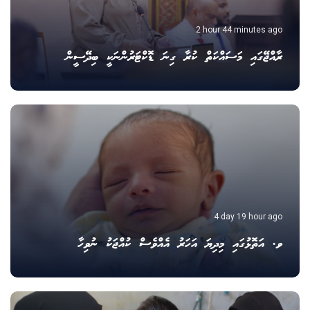
2 hour 44 minutes ago
ރާއްޖޭގައި މަސައްކަތް ކުރާ ގިނަ ޑޮކްޓަރުންނަކީ ބިދޭސީން
4 day 19 hour ago
ވ. އަތޮޅުގައި މިދިޔަ އަހަރު އެއްވެސް ކުއްޖަކު ނުވިހާ