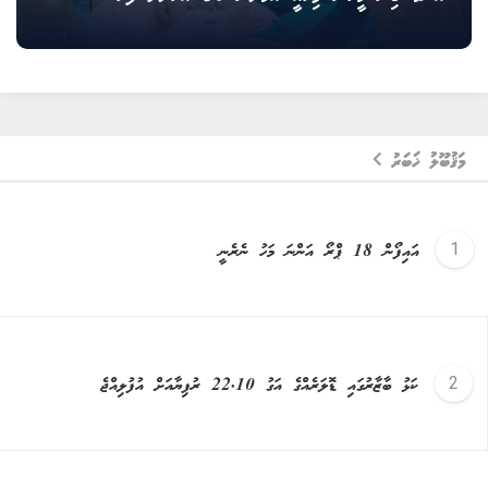
މަޤުބޫލު ޚަބަރު
އައިފޯން 18 ޕްރޯ އަންނަ މަހު ނެރެނީ
ކަޅު ބާޒާރުގައި ޑޮލަރެއްގެ އަގު 22.10 ރުފިޔާއަށް އުފުލިއްޖެ