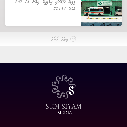
މިދިޔަ ހަފުތާގައި ހިމަބިހީގެ އިތުރު 23 ކޭސް،
ޖުމްލަ 144އަށް
އިތުރު ޚަބަރު
MEDIA