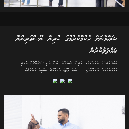
ޝައްމާނަށް ހުކުމްކުރުމުގެ ކުރިން ނޫސްވެރިންނާ
ބައްދަލުކުރުން
ހުކުމްކުރުމުގެ އަޑުއެހުމުގެ ކުރިން ޝައްމާން: އޭނާ ވަނީ ސަރުކާރަށް ބޮޑެތި
ތުހުމަތުތަކެއް ކުރައްވާފައި -- ސަން ފޮޓޯ/ މުހައްމަދު ޝާތިއު އަބްދުﷲ