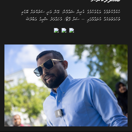
ހުކުމްކުރުމުގެ އަޑުއެހުމުގެ ކުރިން ޝައްމާން: އޭނާ ވަނީ ސަރުކާރަށް ބޮޑެތި
ތުހުމަތުތަކެއް ކުރައްވާފައި -- ސަން ފޮޓޯ/ މުހައްމަދު ޝާތިއު އަބްދުﷲ