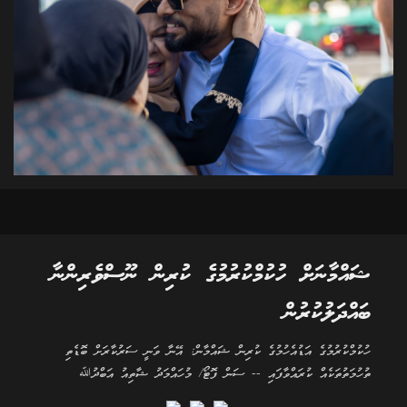
ޝައްމާނަށް ހުކުމްކުރުމުގެ ކުރިން ނޫސްވެރިންނާ
ބައްދަލުކުރުން
ހުކުމްކުރުމުގެ އަޑުއެހުމުގެ ކުރިން ޝައްމާން: އޭނާ ވަނީ ސަރުކާރަށް ބޮޑެތި
ތުހުމަތުތަކެއް ކުރައްވާފައި -- ސަން ފޮޓޯ/ މުހައްމަދު ޝާތިއު އަބްދުﷲ