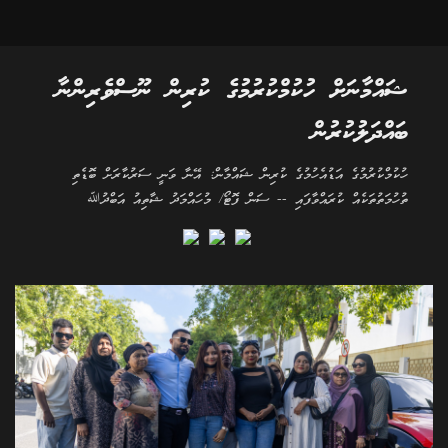
ޝައްމާނަށް ހުކުމްކުރުމުގެ ކުރިން ނޫސްވެރިންނާ
ބައްދަލުކުރުން
ހުކުމްކުރުމުގެ އަޑުއެހުމުގެ ކުރިން ޝައްމާން: އޭނާ ވަނީ ސަރުކާރަށް ބޮޑެތި
ތުހުމަތުތަކެއް ކުރައްވާފައި -- ސަން ފޮޓޯ/ މުހައްމަދު ޝާތިއު އަބްދުﷲ