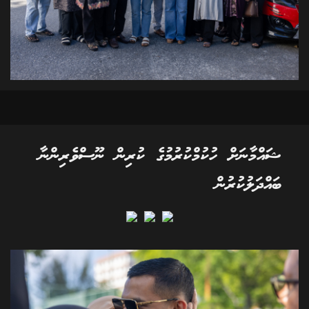
ޝައްމާނަށް ހުކުމްކުރުމުގެ ކުރިން ނޫސްވެރިންނާ
ބައްދަލުކުރުން