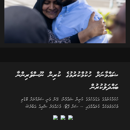
ޝައްމާނަށް ހުކުމްކުރުމުގެ ކުރިން ނޫސްވެރިންނާ
ބައްދަލުކުރުން
ހުކުމްކުރުމުގެ އަޑުއެހުމުގެ ކުރިން ޝައްމާން: އޭނާ ވަނީ ސަރުކާރަށް ބޮޑެތި
ތުހުމަތުތަކެއް ކުރައްވާފައި -- ސަން ފޮޓޯ/ މުހައްމަދު ޝާތިއު އަބްދުﷲ