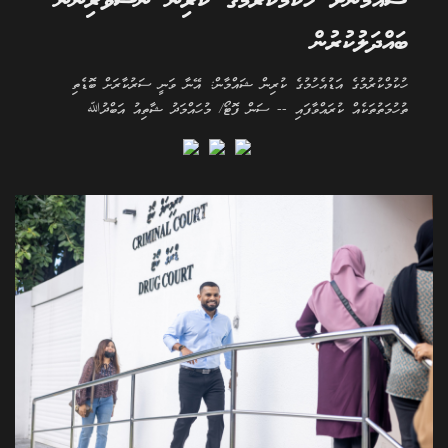
ޝައްމާނަށް ހުކުމްކުރުމުގެ ކުރިން ނޫސްވެރިންނާ
ބައްދަލުކުރުން
ހުކުމްކުރުމުގެ އަޑުއެހުމުގެ ކުރިން ޝައްމާން: އޭނާ ވަނީ ސަރުކާރަށް ބޮޑެތި
ތުހުމަތުތަކެއް ކުރައްވާފައި -- ސަން ފޮޓޯ/ މުހައްމަދު ޝާތިއު އަބްދުﷲ