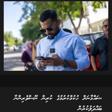
ޝައްމާނަށް ހުކުމްކުރުމުގެ ކުރިން ނޫސްވެރިންނާ
ބައްދަލުކުރުން