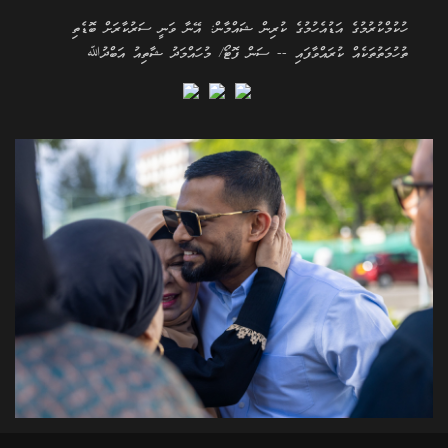
ހުކުމްކުރުމުގެ އަޑުއެހުމުގެ ކުރިން ޝައްމާން: އޭނާ ވަނީ ސަރުކާރަށް ބޮޑެތި
ތުހުމަތުތަކެއް ކުރައްވާފައި -- ސަން ފޮޓޯ/ މުހައްމަދު ޝާތިއު އަބްދުﷲ