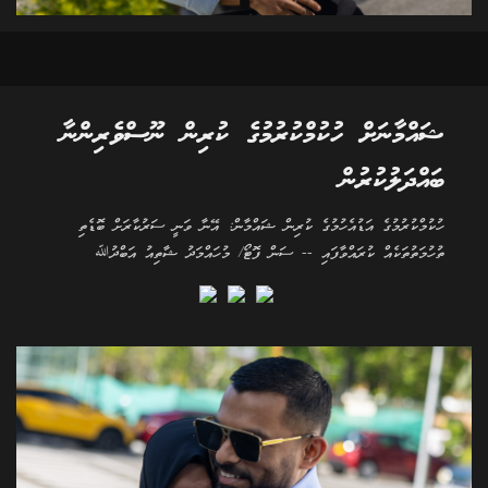
ޝައްމާނަށް ހުކުމްކުރުމުގެ ކުރިން ނޫސްވެރިންނާ
ބައްދަލުކުރުން
ހުކުމްކުރުމުގެ އަޑުއެހުމުގެ ކުރިން ޝައްމާން: އޭނާ ވަނީ ސަރުކާރަށް ބޮޑެތި
ތުހުމަތުތަކެއް ކުރައްވާފައި -- ސަން ފޮޓޯ/ މުހައްމަދު ޝާތިއު އަބްދުﷲ