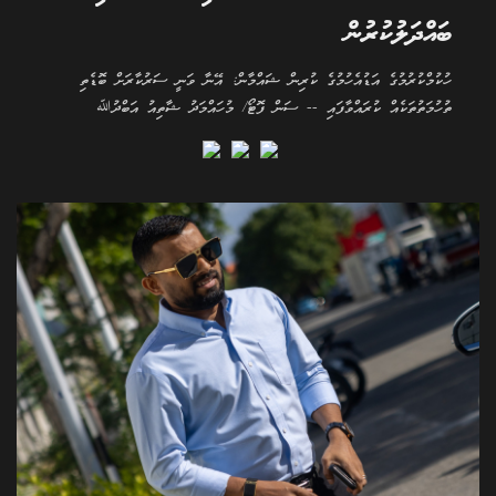
ބައްދަލުކުރުން
ހުކުމްކުރުމުގެ އަޑުއެހުމުގެ ކުރިން ޝައްމާން: އޭނާ ވަނީ ސަރުކާރަށް ބޮޑެތި
ތުހުމަތުތަކެއް ކުރައްވާފައި -- ސަން ފޮޓޯ/ މުހައްމަދު ޝާތިއު އަބްދުﷲ