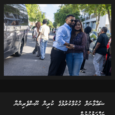
ޝައްމާނަށް ހުކުމްކުރުމުގެ ކުރިން ނޫސްވެރިންނާ
ބައްދަލުކުރުން