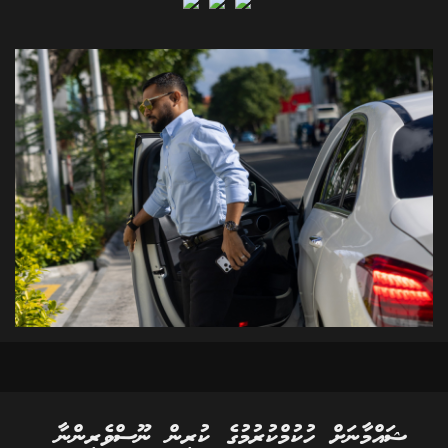
ޝައްމާނަށް ހުކުމްކުރުމުގެ ކުރިން ނޫސްވެރިންނާ