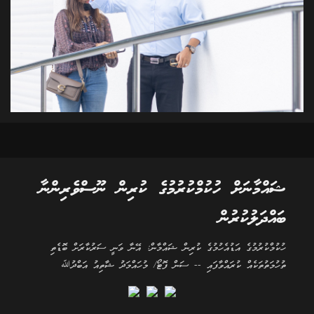
ޝައްމާނަށް ހުކުމްކުރުމުގެ ކުރިން ނޫސްވެރިންނާ
ބައްދަލުކުރުން
ހުކުމްކުރުމުގެ އަޑުއެހުމުގެ ކުރިން ޝައްމާން: އޭނާ ވަނީ ސަރުކާރަށް ބޮޑެތި
ތުހުމަތުތަކެއް ކުރައްވާފައި -- ސަން ފޮޓޯ/ މުހައްމަދު ޝާތިއު އަބްދުﷲ