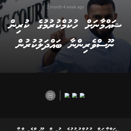
2 month 4 week ago
ޝައްމާނަށް ހުކުމްކުރުމުގެ ކުރިން
ނޫސްވެރިންނާ ބައްދަލުކުރުން