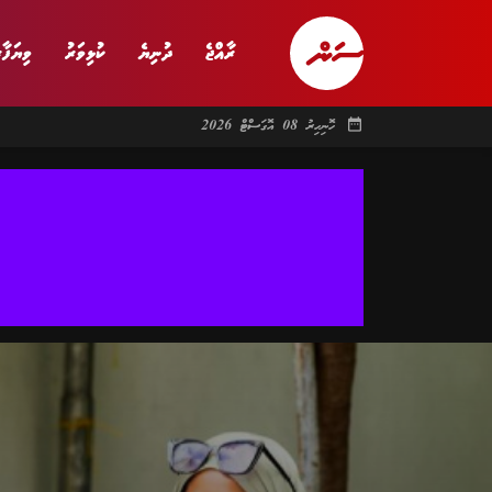
ރާއްޖެ
ދުނިޔެ
ކުޅިވަރު
ވިޔަފާރ
date_range
ހޮނިހިރު 08 އޮގަސްޓް 2026
ރާއްޖެ
ރިޕޯޓް
ދު