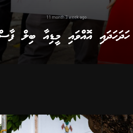
11 month 3 week ago
ހަދަހަދައި އޮއްވައި މީޑިއާ ބިލް ފާސް