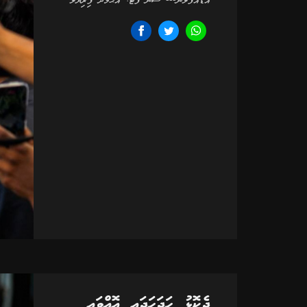
އަޑުއުފުލުން--- ސަން ފޮޓޯ: އަޙްމަދު ފިރިޔަލް
ދެކޮޅު ހަދަހަދައި އޮއްވައި