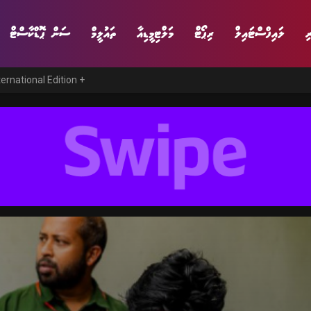
ި
ލައިފްސްޓައިލް
ރިޕޯޓް
މަލްޓިމީޑިއާ
ތައުލީމް
ސަން ޕޮޑްކާސްޓް
ternational Edition +
ނިޔެ
ވާހަކަ
ވިޔަފާރި
ލައިފްސްޓައިލް