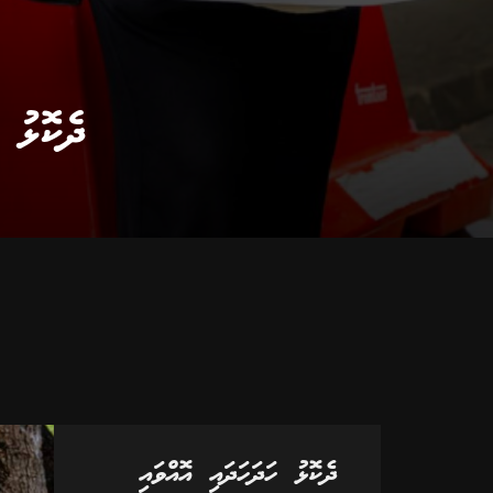
ދެކޮޅު 
ދެކޮޅު ހަދަހަދައި އޮއްވައި