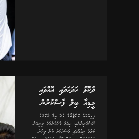
ދެކޮޅު ހަދަހަދައި އޮއްވައި
މީޑިއާ ބިލް ފާސްކުރުން
މީޑިއާތައް ކޮންޓްރޯލް ކުރާ ބިލާ ދެކޮޅަށް
ނޫސްވެރިންނާއި، ހިޔާލު ފާޅުކުރުމުގެ މިނިވަން
ކަމުގެ ދިފާއުގައި މަސައްކަތް ކުރާ މީހުން