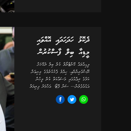
ދެކޮޅު ހަދަހަދައި އޮއްވައި
މީޑިއާ ބިލް ފާސްކުރުން
މީޑިއާތައް ކޮންޓްރޯލް ކުރާ ބިލާ ދެކޮޅަށް
ނޫސްވެރިންނާއި، ހިޔާލު ފާޅުކުރުމުގެ މިނިވަން
ކަމުގެ ދިފާއުގައި މަސައްކަތް ކުރާ މީހުން
އަޑުއުފުލުން--- ސަން ފޮޓޯ: އަޙްމަދު ފިރިޔަލް