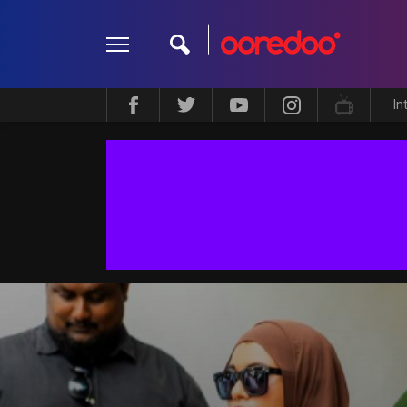
In
ދީން
ކޮލަމް
މަލްޓިމީޑިއާ