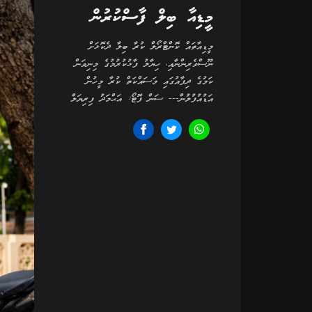
މީޑިއާ ބިލް ފާސްކުރުން
މީޑިއާތައް ކޮންޓްރޯލް ކުރާ ބިލާ ދެކޮޅަށް
ނޫސްވެރިންނާއި، ހިޔާލު ފާޅުކުރުމުގެ މިނިވަން
ކަމުގެ ދިފާއުގައި މަސައްކަތް ކުރާ މީހުން
އަޑުއުފުލުން--- ސަން ފޮޓޯ: އަޙްމަދު ފިރިޔަލް