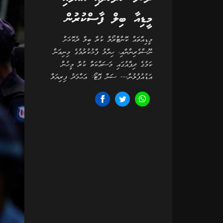
މީޑިއާ ބިލް ފާސްކުރުން
މީޑިއާތައް ކޮންޓްރޯލް ކުރާ ބިލާ ދެކޮޅަށް
ނޫސްވެރިންނާއި، ހިޔާލު ފާޅުކުރުމުގެ މިނިވަން
ކަމުގެ ދިފާއުގައި މަސައްކަތް ކުރާ މީހުން
އަޑުއުފުލުން--- ސަން ފޮޓޯ: އަޙްމަދު ފިރިޔަލް