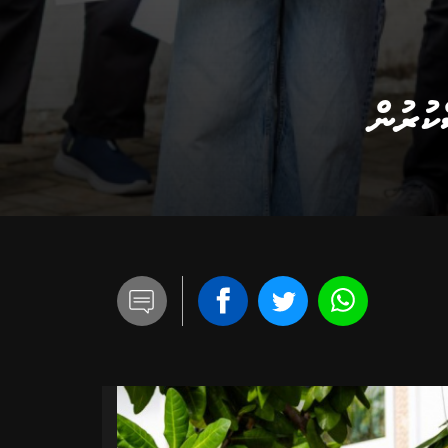
ކުރުން