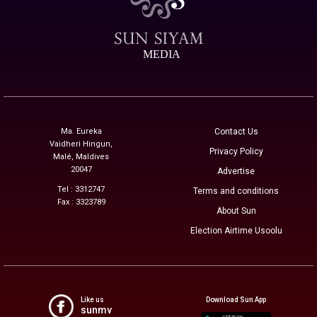
MEDIA
Ma. Eureka
Contact Us
Vaidheri Hingun,
Privacy Policy
Malé, Maldives
20047
Advertise
Tel : 3312747
Terms and conditions
Fax : 3323789
About Sun
Election Airtime Usoolu
Like us
Download Sun App
sunmv