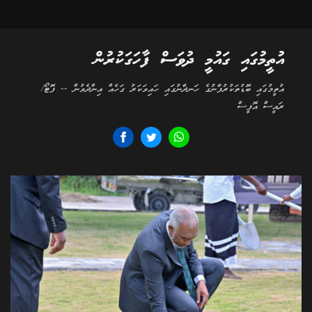
އުތީމުގައި ގައުމީ ދުވަސް ފާހަގަކުރުން
އުތީމުގައި ބޮޑުތަކުރުފާނުގެ ހަނދާނުގައި ހައިވަކަރު ގަހެއް އިންދެވުން -- ފޮޓޯ/
ރައީސް އޮފީސް