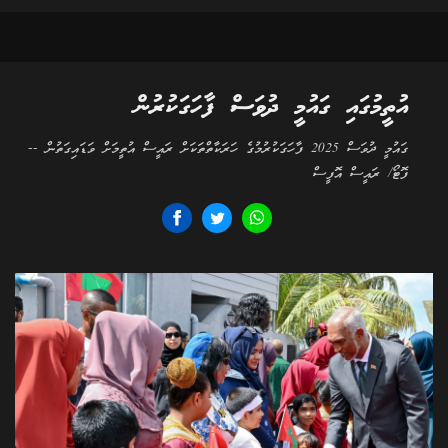
އުތީމުގައި ގައުމީ ދުވަސް ފާހަގަކުރުން
ގައުމީ ދުވަސް 2025 ފާހަގަކުރުމުގެ ހަރަކާތްތަކަށް ރައީސް އުތީމަށް ވަޑައިގަތުން --
ފޮޓޯ/ ރައީސް އޮފީސް