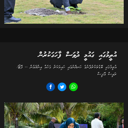
އުތީމުގައި ގައުމީ ދުވަސް ފާހަގަކުރުން
އުތީމުގައި ބޮޑުތަކުރުފާނުގެ ހަނދާނުގައި ހައިވަކަރު ގަހެއް އިންދެވުން -- ފޮޓޯ/
ރައީސް އޮފީސް