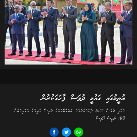
އުތީމުގައި ގައުމީ ދުވަސް ފާހަގަކުރުން
ގައުމީ ދުވަސް 2025 ފާހަގަކުރުމުގެ ހަރަކާތްތަކަށް ރައީސް އުތީމަށް ވަޑައިގަތުން --
ފޮޓޯ/ ރައީސް އޮފީސް