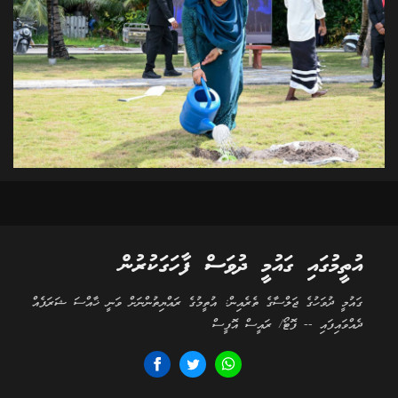
އުތީމުގައި ގައުމީ ދުވަސް ފާހަގަކުރުން
ގައުމީ ދުވަހުގެ ޖަލްސާގެ ތެރެއިން: އުތީމުގެ ރައްޔިތުންނަށް ވަނީ ޚާއްސަ ޝަރަފެއް
ދެއްވައިފައި -- ފޮޓޯ/ ރައީސް އޮފީސް