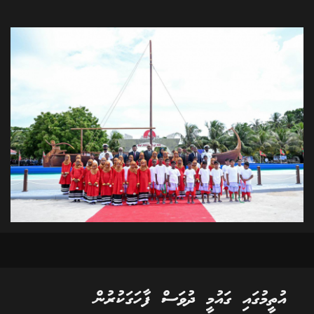
އުތީމުގައި ގައުމީ ދުވަސް ފާހަގަކުރުން