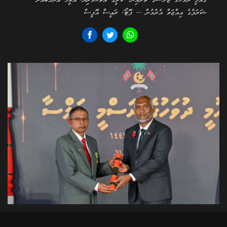
ގައުމީ ދުވަހުގެ ޖަލްސާގެ ތެރެއިން: ކުރީގެ އަތޮޅުވެރިޔާ، އުތީމު އާދަމްބެއަށް
ޝަރަފުގެ އިއްޒަތް އެރުވުން -- ފޮޓޯ/ ރައީސް އޮފީސް