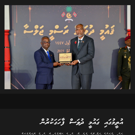
އުތީމުގައި ގައުމީ ދުވަސް ފާހަގަކުރުން