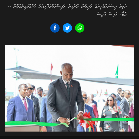
އުތީމު އިސްރަށްވެހީންގެ މައިޒާން، އޮނުހިޔާ ރައީސުލްޖުމްހޫރިއްޔާ ހުޅުއްވައިދެއްވުން --
ފޮޓޯ/ ރައީސް އޮފީސް