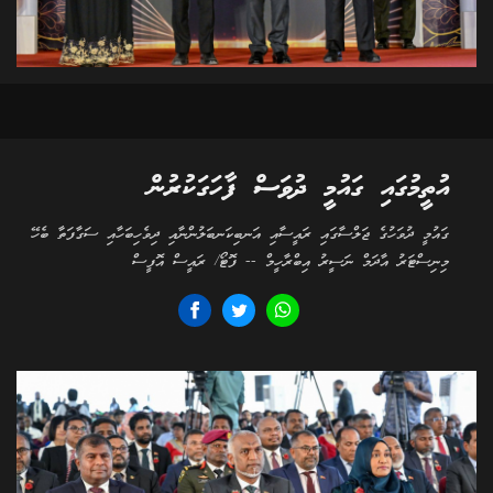
އުތީމުގައި ގައުމީ ދުވަސް ފާހަގަކުރުން
ގައުމީ ދުވަހުގެ ޖަލްސާގައި ރައީސާއި އަނބިކަނބަލުންނާއި ދިވެހިބަހާއި ސަގާފަތާ ބެހޭ
މިނިސްޓަރު އާދަމް ނަސީރު އިބްރާހީމް -- ފޮޓޯ/ ރައީސް އޮފީސް