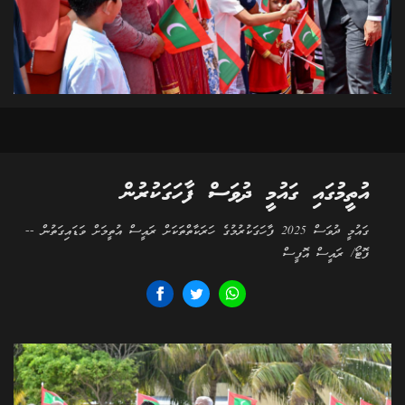
އުތީމުގައި ގައުމީ ދުވަސް ފާހަގަކުރުން
ގައުމީ ދުވަސް 2025 ފާހަގަކުރުމުގެ ހަރަކާތްތަކަށް ރައީސް އުތީމަށް ވަޑައިގަތުން --
ފޮޓޯ/ ރައީސް އޮފީސް