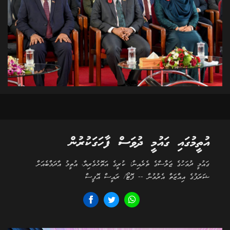
އުތީމުގައި ގައުމީ ދުވަސް ފާހަގަކުރުން
ގައުމީ ދުވަހުގެ ޖަލްސާގެ ތެރެއިން: ކުރީގެ އަތޮޅުވެރިޔާ، އުތީމު އާދަމްބެއަށް
ޝަރަފުގެ އިއްޒަތް އެރުވުން -- ފޮޓޯ/ ރައީސް އޮފީސް