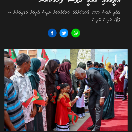
އުތީމުގައި ގައުމީ ދުވަސް ފާހަގަކުރުން
ގައުމީ ދުވަސް 2025 ފާހަގަކުރުމުގެ ހަރަކާތްތަކަށް ރައީސް އުތީމަށް ވަޑައިގަތުން --
ފޮޓޯ/ ރައީސް އޮފީސް