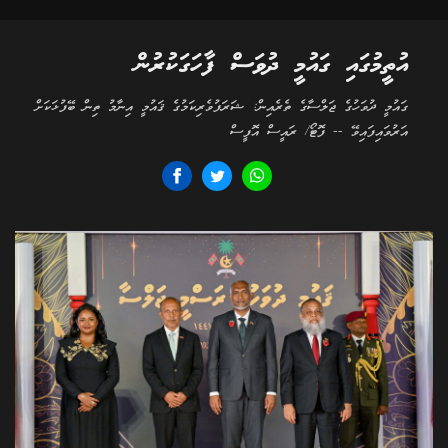
އުތީމުގައި ގައުމީ ދުވަސް ފާހަގަކުރުން
ގައުމީ ދުވަހުގެ ޖަލްސާގެ ތެރެއިން: ޝަރަފުވެރިކަމުގެ ޤައުމީ އިނާމު ތިން ބޭފުޅަކަށް
އަރުވައިފައިވޭ -- ފޮޓޯ/ ރައީސް އޮފީސް