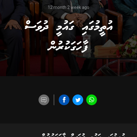
12 month 2 week ago
އުތީމުގައި ގައުމީ ދުވަސް
ފާހަގަކުރުން