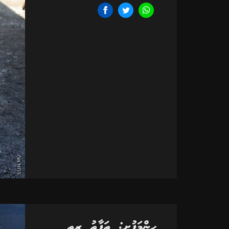
ހިންމަފުށި: ތަފާތު ރީތި