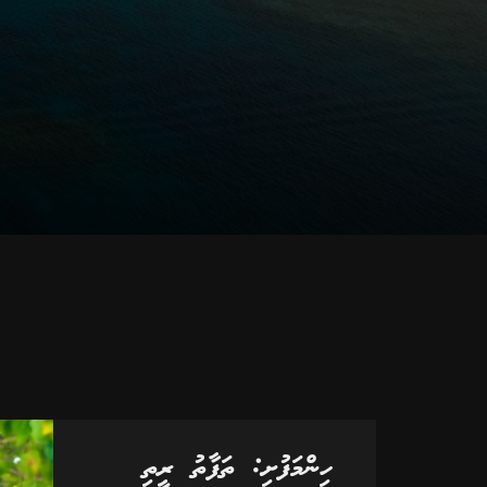
ހިންމަފުށި: ތަފާތު ރީތި