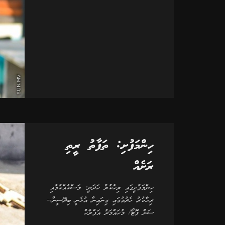
ހިންމަފުށި: ތަފާތު ރީތި
ރަށެއް
ހިންމަފުށީގައި ރިހާކުރު ހަދަނީ: މަސްކެއްކުމާއި
ރިހާކުރު ހެދުމުގައި ގިނައިން އުޅެނީ ބިދޭސީން--
ސަން ފޮޓޯ/ މުހައްމަދު އަފްރާހް