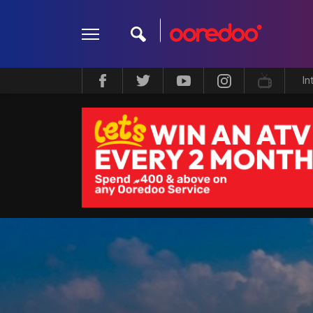
In
ދީން
ކޮލަމް
މަލްޓިމީޑިއާ