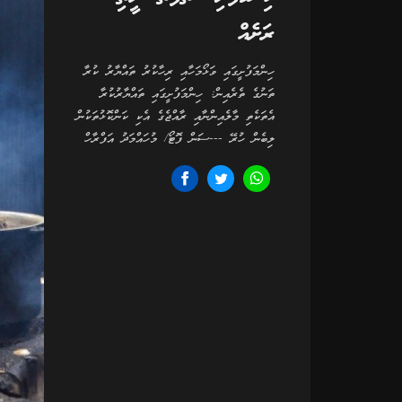
ރަށެއް
ހިންމަފުށީގައި ވަޅޯމަހާއި ރިހާކުރު ތައްޔާރު ކުރާ
ތަނުގެ ތެރެއިން: ހިންމަފުށީގައި ތައްޔާރުކުރާ
އެތަކެތި މާލެއިންނާއި ރާއްޖެގެ އެކި ކަންކޮޅުތަކުން
ލިބެން ހުރޭ ---ސަން ފޮޓޯ/ މުހައްމަދު އަފްރާހް