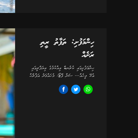
ހިންމަފުށި: ތަފާތު ރީތި
ރަށެއް
ހިންމަފުށީގައި ކުރުނބާ ވިއްކުމުގެ ވިޔަފާރީގައި
އުޅޭ މީހެއް--- ސަން ފޮޓޯ/ މުހައްމަދު އަފްރާހް