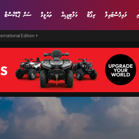
ި
ލައިފްސްޓައިލް
ރިޕޯޓް
މަލްޓިމީޑިއާ
ތައުލީމް
ސަން ޕޮޑްކާސްޓް
ternational Edition +
ނިޔެ
ވާހަކަ
ވިޔަފާރި
ލައިފްސްޓައިލް