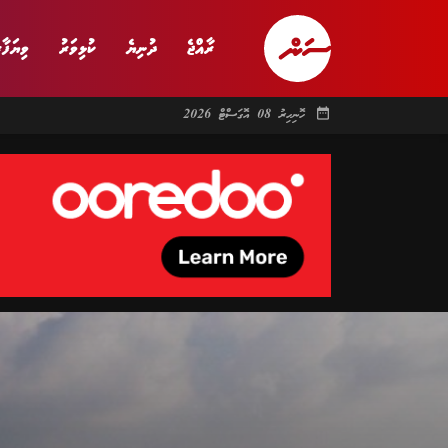
ރާއްޖެ
ދުނިޔެ
ކުޅިވަރު
ވިޔަފާރ
date_range
ހޮނިހިރު 08 އޮގަސްޓް 2026
ރާއްޖެ
ރިޕޯޓް
ދު