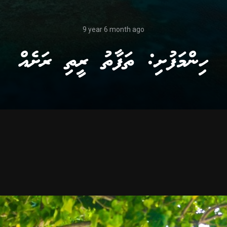
9 year 6 month ago
ހިންމަފުށި: ތަފާތު ރީތި ރަށެއް