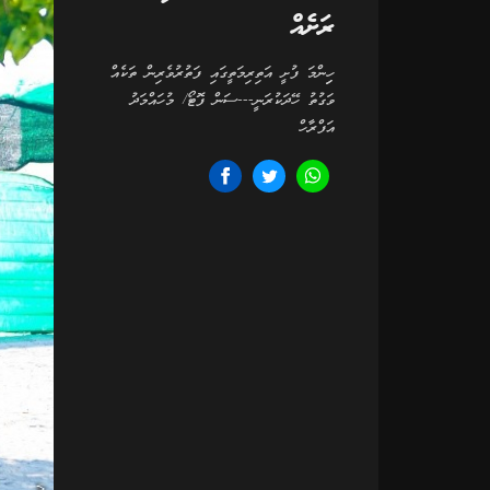
ރަށެއް
ހިިންމަ ފުށީ އަތިރިމަތީގައި ފަތުރުވެރިން ތަކެއް
ވަގުތު ހޭދަކުރަނީ---ސަން ފޮޓޯ/ މުހައްމަދު
އަފްރާހް