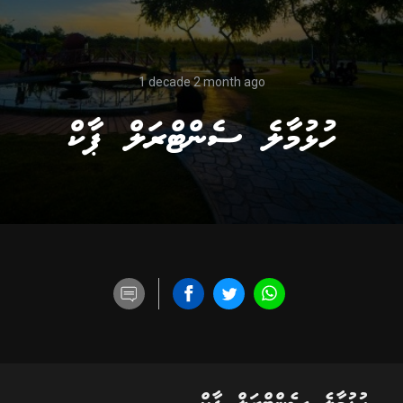
1 decade 2 month ago
ހުޅުމާލެ ސެންޓްރަލް ޕާކް