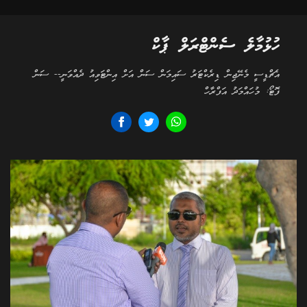
ހުޅުމާލެ ސެންޓްރަލް ޕާކް
އެޗްޑީސީ މެނޭޖިން ޑިރެކްޓަރު ސައިމަން ސަން އަށް އިންޓަވިއު ދެއްވަނީ-- ސަން
ފޮޓޯ: މުހައްމަދު އަފްރާހް