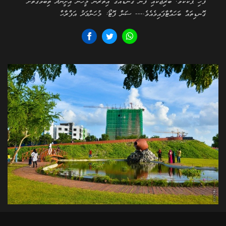
ފެހި ޕާކެކެވެ. ބްރިޖަކާއި ފެން ގަނޑެއްގެ އިތުރުން މީހުން އިށީނދެ ތިބެވޭގޮތަށް
ގޮނޑިތައް ބަހައްޓާފައިވެއެވެ.--- ސަން ފޮޓޯ: މުހަންމަދު އަފްރާހް