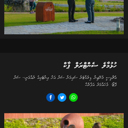
ހުޅުމާލެ ސެންޓްރަލް ޕާކް
އެޗްޑީސީ މެނޭޖިން ޑިރެކްޓަރު ސައިމަން ސަން އަށް އިންޓަވިއު ދެއްވަނީ-- ސަން
ފޮޓޯ: މުހައްމަދު އަފްރާހް