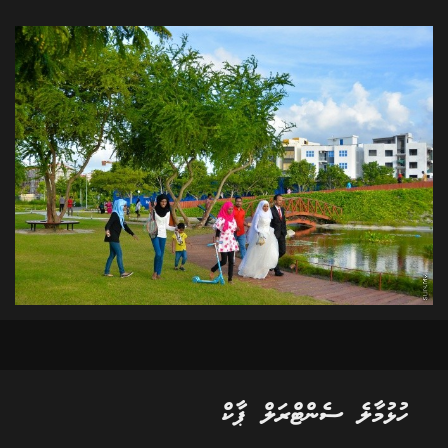
ހުޅުމާލެ ސެންޓްރަލް ޕާކް