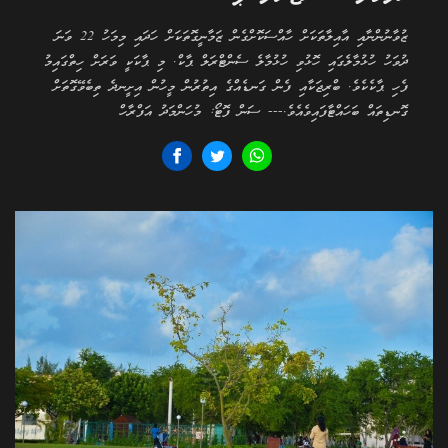
ޒުވާނުންނާއި އާއިލާތަކަށް ހާއްސަކޮށްގެން ޒަމާނީގޮތަކަށް ހަދައި މިމަހު 22 ވަނަ
ދުވަހު ހުޅުމާލެގައި ހޮޅުވި ހުޅުމާލެ ސެންޓްރަލް ޕާކް. މި ޕާކަކީ ވަރަށް ހިތްގައިމު
ފެހި ޕާކެކެވެ. ބްރިޖަކާއި ފެން ގަނޑެއްގެ އިތުރުން މީހުން އިށީނދެ ތިބެވޭގޮތަށް
ގޮނޑިތައް ބަހައްޓާފައިވެއެވެ.--- ސަން ފޮޓޯ: މުހަންމަދު އަފްރާހް