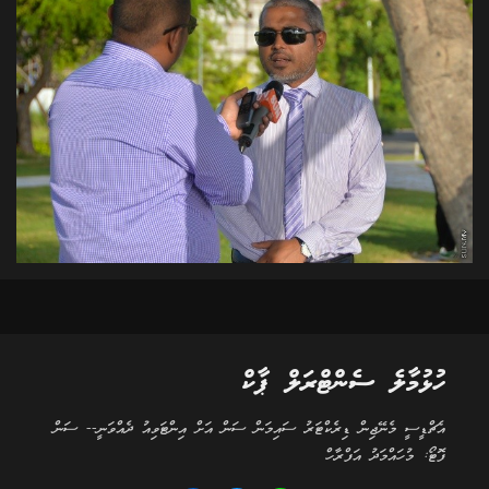
ހުޅުމާލެ ސެންޓްރަލް ޕާކް
އެޗްޑީސީ މެނޭޖިން ޑިރެކްޓަރު ސައިމަން ސަން އަށް އިންޓަވިއު ދެއްވަނީ-- ސަން
ފޮޓޯ: މުހައްމަދު އަފްރާހް