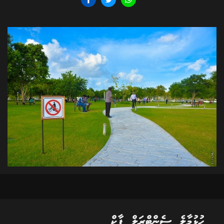
ހުޅުމާލެ ސެންޓްރަލް ޕާކް