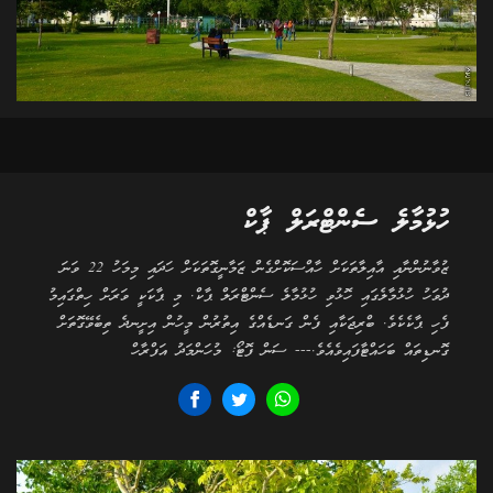
ހުޅުމާލެ ސެންޓްރަލް ޕާކް
ޒުވާނުންނާއި އާއިލާތަކަށް ހާއްސަކޮށްގެން ޒަމާނީގޮތަކަށް ހަދައި މިމަހު 22 ވަނަ
ދުވަހު ހުޅުމާލެގައި ހޮޅުވި ހުޅުމާލެ ސެންޓްރަލް ޕާކް. މި ޕާކަކީ ވަރަށް ހިތްގައިމު
ފެހި ޕާކެކެވެ. ބްރިޖަކާއި ފެން ގަނޑެއްގެ އިތުރުން މީހުން އިށީނދެ ތިބެވޭގޮތަށް
ގޮނޑިތައް ބަހައްޓާފައިވެއެވެ.--- ސަން ފޮޓޯ: މުހަންމަދު އަފްރާހް