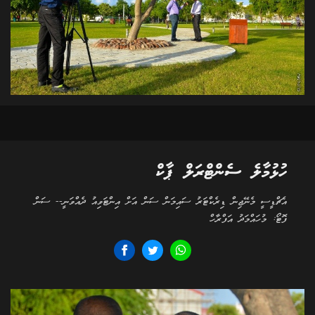
ހުޅުމާލެ ސެންޓްރަލް ޕާކް
އެޗްޑީސީ މެނޭޖިން ޑިރެކްޓަރު ސައިމަން ސަން އަށް އިންޓަވިއު ދެއްވަނީ-- ސަން
ފޮޓޯ: މުހައްމަދު އަފްރާހް