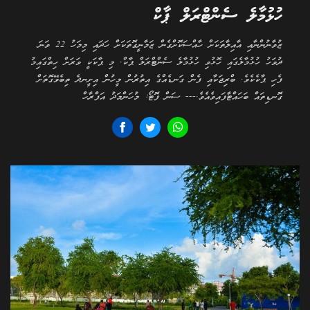
ހުޅުމާލެ ސެންޓްރަލް ޕާކް
ޒުވާނުންނާއި އާއިލާތަކަށް ހާއްސަކޮށްގެން ޒަމާނީގޮތަކަށް ހަދައި މިމަހު 22 ވަނަ
ދުވަހު ހުޅުމާލެގައި ހޮޅުވި ހުޅުމާލެ ސެންޓްރަލް ޕާކް. މި ޕާކަކީ ވަރަށް ހިތްގައިމު
ފެހި ޕާކެކެވެ. ބްރިޖަކާއި ފެން ގަނޑެއްގެ އިތުރުން މީހުން އިށީނދެ ތިބެވޭގޮތަށް
ގޮނޑިތައް ބަހައްޓާފައިވެއެވެ.--- ސަން ފޮޓޯ: މުހަންމަދު އަފްރާހް