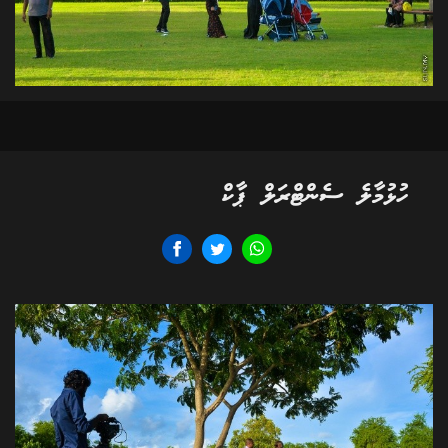
ހުޅުމާލެ ސެންޓްރަލް ޕާކް