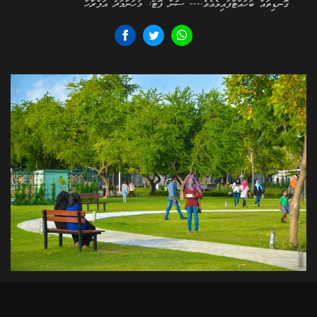
ގޮނޑިތައް ބަހައްޓާފައިވެއެވެ.--- ސަން ފޮޓޯ: މުހަންމަދު އަފްރާހް