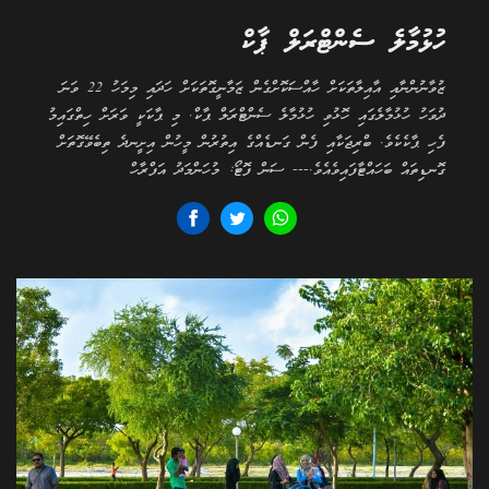
ހުޅުމާލެ ސެންޓްރަލް ޕާކް
ޒުވާނުންނާއި އާއިލާތަކަށް ހާއްސަކޮށްގެން ޒަމާނީގޮތަކަށް ހަދައި މިމަހު 22 ވަނަ
ދުވަހު ހުޅުމާލެގައި ހޮޅުވި ހުޅުމާލެ ސެންޓްރަލް ޕާކް. މި ޕާކަކީ ވަރަށް ހިތްގައިމު
ފެހި ޕާކެކެވެ. ބްރިޖަކާއި ފެން ގަނޑެއްގެ އިތުރުން މީހުން އިށީނދެ ތިބެވޭގޮތަށް
ގޮނޑިތައް ބަހައްޓާފައިވެއެވެ.--- ސަން ފޮޓޯ: މުހަންމަދު އަފްރާހް