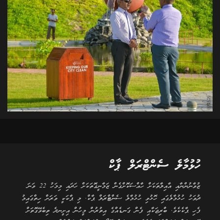
ހުޅުމާލެ ސެންޓްރަލް ޕާކް
ޒުވާނުންނާއި އާއިލާތަކަށް ހާއްސަކޮށްގެން ޒަމާނީގޮތަކަށް ހަދައި މިމަހު 22 ވަނަ
ދުވަހު ހުޅުމާލެގައި ހޮޅުވި ހުޅުމާލެ ސެންޓްރަލް ޕާކް. މި ޕާކަކީ ވަރަށް ހިތްގައިމު
ފެހި ޕާކެކެވެ. ބްރިޖަކާއި ފެން ގަނޑެއްގެ އިތުރުން މީހުން އިށީނދެ ތިބެވޭގޮތަށް