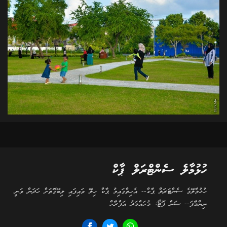
ހުޅުމާލެ ސެންޓްރަލް ޕާކް
ހުޅުމާލޭގެ ސެންޓަރަލް ޕާކް-- އެހިތްގައިމު ޕާކް ހިލޭ ވައިފައި ލިބޭގޮތަށް ހަދަން ވަނީ
ނިންމާފަ-- ސަން ފޮޓޯ: މުހައްމަދު އަފްރާހް