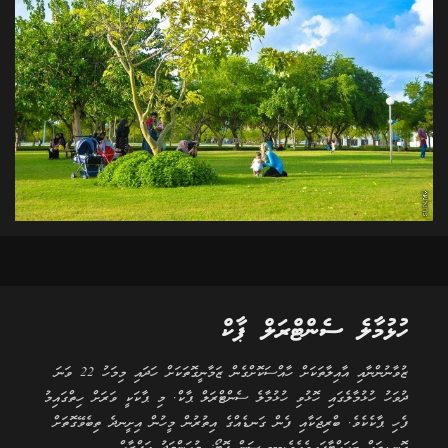
ހުޅުމާލެ ސެންޓްރަލް ޕާކް
ޒުވާނުންނާއި އާއިލާތަކަށް ހާއްސަކޮށްގެން ޒަމާނީގޮތަކަށް ހަދައި މިމަހު 22 ވަނަ
ދުވަހު ހުޅުމާލެގައި ހޮޅުވި ހުޅުމާލެ ސެންޓްރަލް ޕާކް. މި ޕާކަކީ ވަރަށް ހިތްގައިމު
ފެހި ޕާކެކެވެ. ބްރިޖަކާއި ފެން ގަނޑެއްގެ އިތުރުން މީހުން އިށީނދެ ތިބެވޭގޮތަށް