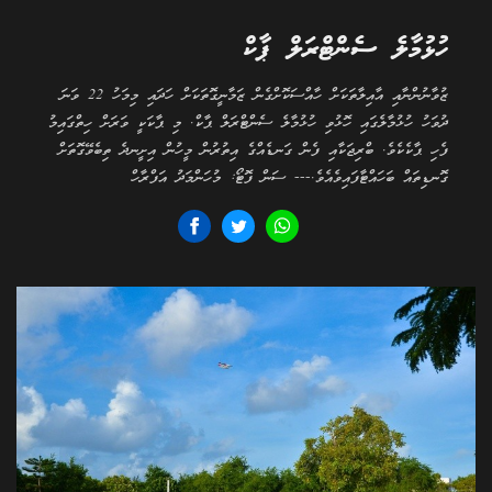
ހުޅުމާލެ ސެންޓްރަލް ޕާކް
ޒުވާނުންނާއި އާއިލާތަކަށް ހާއްސަކޮށްގެން ޒަމާނީގޮތަކަށް ހަދައި މިމަހު 22 ވަނަ
ދުވަހު ހުޅުމާލެގައި ހޮޅުވި ހުޅުމާލެ ސެންޓްރަލް ޕާކް. މި ޕާކަކީ ވަރަށް ހިތްގައިމު
ފެހި ޕާކެކެވެ. ބްރިޖަކާއި ފެން ގަނޑެއްގެ އިތުރުން މީހުން އިށީނދެ ތިބެވޭގޮތަށް
ގޮނޑިތައް ބަހައްޓާފައިވެއެވެ.--- ސަން ފޮޓޯ: މުހަންމަދު އަފްރާހް