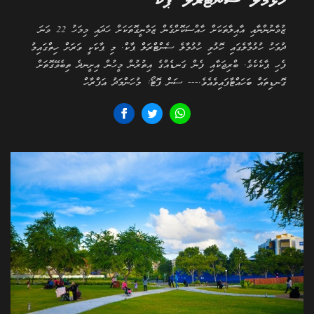
ހުޅުމާލެ ސެންޓްރަލް ޕާކް
ޒުވާނުންނާއި އާއިލާތަކަށް ހާއްސަކޮށްގެން ޒަމާނީގޮތަކަށް ހަދައި މިމަހު 22 ވަނަ
ދުވަހު ހުޅުމާލެގައި ހޮޅުވި ހުޅުމާލެ ސެންޓްރަލް ޕާކް. މި ޕާކަކީ ވަރަށް ހިތްގައިމު
ފެހި ޕާކެކެވެ. ބްރިޖަކާއި ފެން ގަނޑެއްގެ އިތުރުން މީހުން އިށީނދެ ތިބެވޭގޮތަށް
ގޮނޑިތައް ބަހައްޓާފައިވެއެވެ.--- ސަން ފޮޓޯ: މުހަންމަދު އަފްރާހް