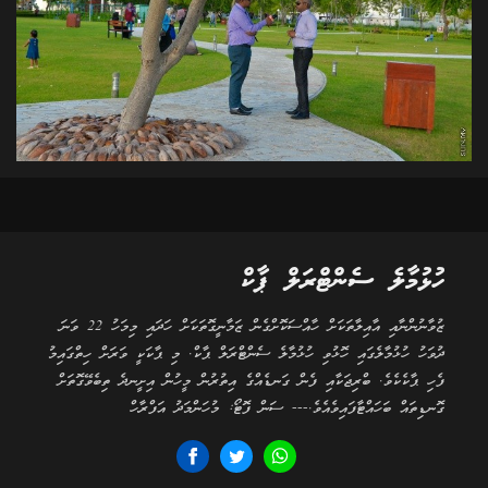
ހުޅުމާލެ ސެންޓްރަލް ޕާކް
ޒުވާނުންނާއި އާއިލާތަކަށް ހާއްސަކޮށްގެން ޒަމާނީގޮތަކަށް ހަދައި މިމަހު 22 ވަނަ
ދުވަހު ހުޅުމާލެގައި ހޮޅުވި ހުޅުމާލެ ސެންޓްރަލް ޕާކް. މި ޕާކަކީ ވަރަށް ހިތްގައިމު
ފެހި ޕާކެކެވެ. ބްރިޖަކާއި ފެން ގަނޑެއްގެ އިތުރުން މީހުން އިށީނދެ ތިބެވޭގޮތަށް
ގޮނޑިތައް ބަހައްޓާފައިވެއެވެ.--- ސަން ފޮޓޯ: މުހަންމަދު އަފްރާހް