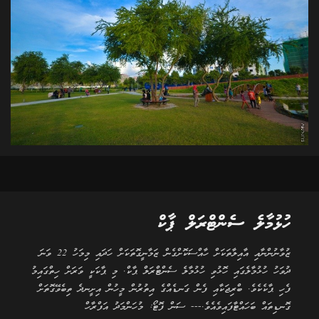
ހުޅުމާލެ ސެންޓްރަލް ޕާކް
ޒުވާނުންނާއި އާއިލާތަކަށް ހާއްސަކޮށްގެން ޒަމާނީގޮތަކަށް ހަދައި މިމަހު 22 ވަނަ
ދުވަހު ހުޅުމާލެގައި ހޮޅުވި ހުޅުމާލެ ސެންޓްރަލް ޕާކް. މި ޕާކަކީ ވަރަށް ހިތްގައިމު
ފެހި ޕާކެކެވެ. ބްރިޖަކާއި ފެން ގަނޑެއްގެ އިތުރުން މީހުން އިށީނދެ ތިބެވޭގޮތަށް
ގޮނޑިތައް ބަހައްޓާފައިވެއެވެ.--- ސަން ފޮޓޯ: މުހަންމަދު އަފްރާހް