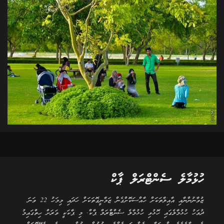
ހުޅުމާލެ ސެންޓްރަލް ޕާކް
ޒުވާނުންނާއި އާއިލާތަކަށް ހާއްސަކޮށްގެން ޒަމާނީގޮތަކަށް ހަދައި މިމަހު 22 ވަނަ
ދުވަހު ހުޅުމާލެގައި ހޮޅުވި ހުޅުމާލެ ސެންޓްރަލް ޕާކް. މި ޕާކަކީ ވަރަށް ހިތްގައިމު