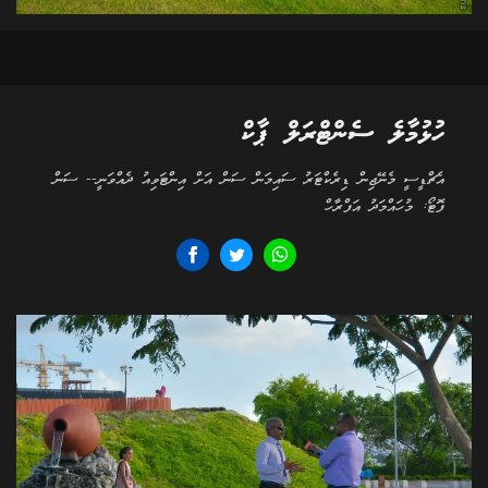
ހުޅުމާލެ ސެންޓްރަލް ޕާކް
އެޗްޑީސީ މެނޭޖިން ޑިރެކްޓަރު ސައިމަން ސަން އަށް އިންޓަވިއު ދެއްވަނީ-- ސަން
ފޮޓޯ: މުހައްމަދު އަފްރާހް