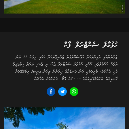
ހުޅުމާލެ ސެންޓްރަލް ޕާކް
ޒުވާނުންނާއި އާއިލާތަކަށް ހާއްސަކޮށްގެން ޒަމާނީގޮތަކަށް ހަދައި މިމަހު 22 ވަނަ
ދުވަހު ހުޅުމާލެގައި ހޮޅުވި ހުޅުމާލެ ސެންޓްރަލް ޕާކް. މި ޕާކަކީ ވަރަށް ހިތްގައިމު
ފެހި ޕާކެކެވެ. ބްރިޖަކާއި ފެން ގަނޑެއްގެ އިތުރުން މީހުން އިށީނދެ ތިބެވޭގޮތަށް
ގޮނޑިތައް ބަހައްޓާފައިވެއެވެ.--- ސަން ފޮޓޯ: މުހަންމަދު އަފްރާހް