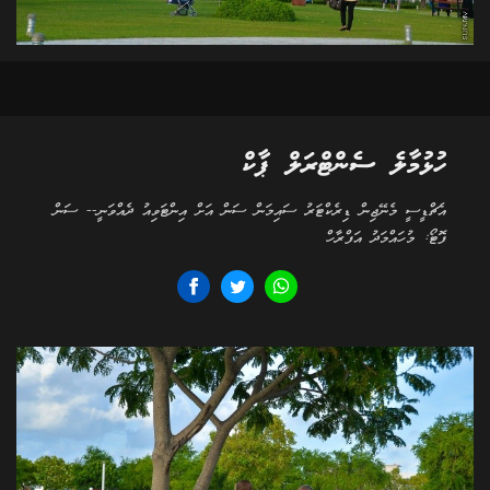
ހުޅުމާލެ ސެންޓްރަލް ޕާކް
އެޗްޑީސީ މެނޭޖިން ޑިރެކްޓަރު ސައިމަން ސަން އަށް އިންޓަވިއު ދެއްވަނީ-- ސަން
ފޮޓޯ: މުހައްމަދު އަފްރާހް