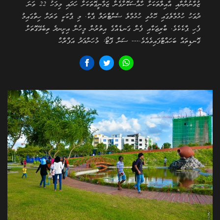
ޒުވާނުންނާއި އާއިލާތަކަށް ހާއްސަކޮށްގެން ޒަމާނީގޮތަކަށް ހަދައި މިމަހު 22 ވަނަ
ދުވަހު ހުޅުމާލެގައި ހޮޅުވި ހުޅުމާލެ ސެންޓްރަލް ޕާކް. މި ޕާކަކީ ވަރަށް ހިތްގައިމު
ފެހި ޕާކެކެވެ. ބްރިޖަކާއި ފެން ގަނޑެއްގެ އިތުރުން މީހުން އިށީނދެ ތިބެވޭގޮތަށް
ގޮނޑިތައް ބަހައްޓާފައިވެއެވެ.--- ސަން ފޮޓޯ: މުހަންމަދު އަފްރާހް