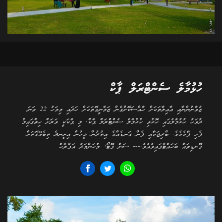
ހުޅުމާލެ ސެންޓްރަލް ޕާކް
ޒުވާނުންނާއި އާއިލާތަކަށް ހާއްސަކޮށްގެން ޒަމާނީގޮތަކަށް ހަދައި މިމަހު 22 ވަނަ
ދުވަހު ހުޅުމާލެގައި ހޮޅުވި ހުޅުމާލެ ސެންޓްރަލް ޕާކް. މި ޕާކަކީ ވަރަށް ހިތްގައިމު
ފެހި ޕާކެކެވެ. ބްރިޖަކާއި ފެން ގަނޑެއްގެ އިތުރުން މީހުން އިށީނދެ ތިބެވޭގޮތަށް
ގޮނޑިތައް ބަހައްޓާފައިވެއެވެ.--- ސަން ފޮޓޯ: މުހަންމަދު އަފްރާހް