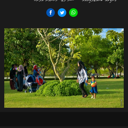
ގޮނޑިތައް ބަހައްޓާފައިވެއެވެ.--- ސަން ފޮޓޯ: މުހަންމަދު އަފްރާހް