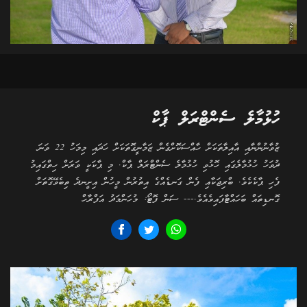
ހުޅުމާލެ ސެންޓްރަލް ޕާކް
ޒުވާނުންނާއި އާއިލާތަކަށް ހާއްސަކޮށްގެން ޒަމާނީގޮތަކަށް ހަދައި މިމަހު 22 ވަނަ
ދުވަހު ހުޅުމާލެގައި ހޮޅުވި ހުޅުމާލެ ސެންޓްރަލް ޕާކް. މި ޕާކަކީ ވަރަށް ހިތްގައިމު
ފެހި ޕާކެކެވެ. ބްރިޖަކާއި ފެން ގަނޑެއްގެ އިތުރުން މީހުން އިށީނދެ ތިބެވޭގޮތަށް
ގޮނޑިތައް ބަހައްޓާފައިވެއެވެ.--- ސަން ފޮޓޯ: މުހަންމަދު އަފްރާހް