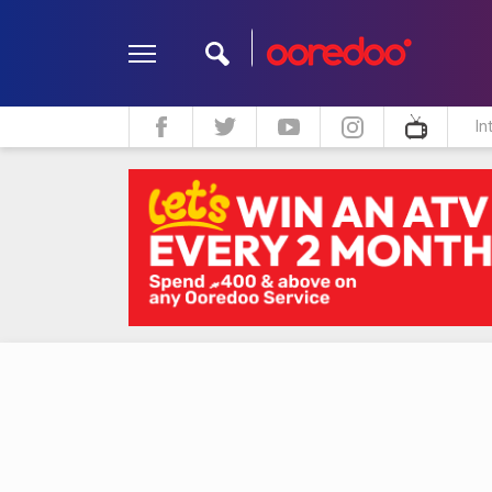
In
ދީން
ކޮލަމް
މަލްޓިމީޑިއާ