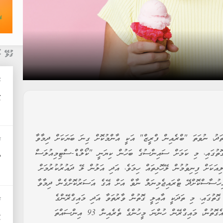
ގުޅޭ ޚ
މ
ކ
ތަދު، ނުވަތަ "ބްރެއިން ފްރީޒް" އަކީ އާންމުކޮށް ގިނަ ބަޔަކަށް ދިމާވާ
ޚ
 ގޮތުގައި، މި ކަމަށް ސައިންސުގެ ބަހުން ކިޔަނީ "ކޯލްޑް-ސްޓިމިއުލަސް
އ
އަކަށް ފިނިވުމުން ލޭހޮޅިތައް ހިމަވެ، އަދި އަލުން ލޭ ދައުރުކުރުމަށް
ިހުސާސްކޮށްދޭ ޓްރައިޖެމިނަލް ނާވް އަށް އޭގެ އަސަރުކޮށްގެން ދިމާވާ
ޮތުގައި، މި ތަދަކީ އާއިލީ ގޮތުން ވާރުތަވާ އަދި މައިގްރޭންގެ
ޚ
މައްސަލަ ހުންނަ މީހުންނަށް އާންމުކޮށް ދިމާވާ ކަމެކެވެ. އެގޮތުން، މައިގްރޭން ހުންނަ މީހުންގެ ތެރެއިން 93 އިންސައްތަ
ފ