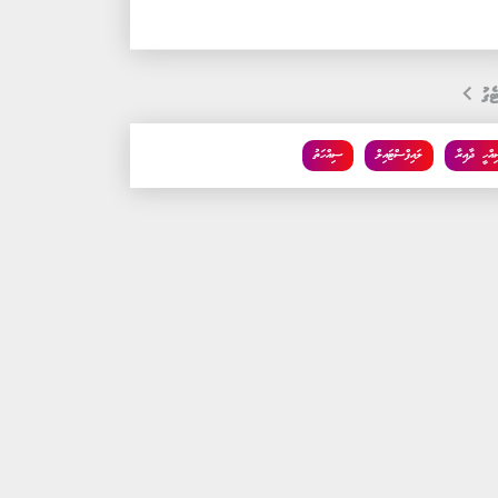
ެގު
އްހީ ދާއިރާ
ލައިފްސްޓައިލް
ސިއްހަތު