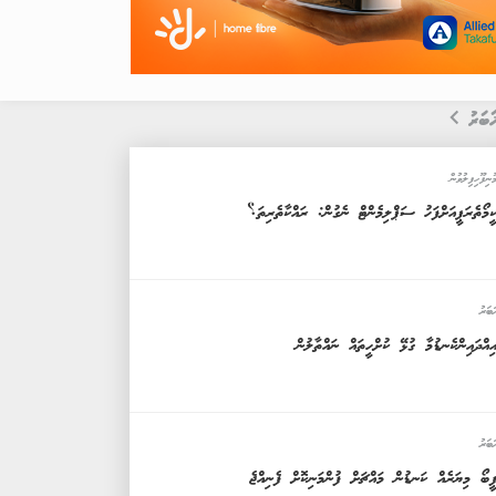
ަބަރު
ުނިފޫހިފިލުވުން
ީމޯތެރަޕީއަށްފަހު ސަޕްލިމެންޓް ނެގުން: ރައްކާތެރިތަ؟
ަބަރު
ިއްދައިންކެނޑުމާ ގުޅޭ ކުށްހީތައް ނައްތާލުން
ަބަރު
ީބޯ މިޔަރެއް ކަނޑުން މައްޗަށް ފުންމަނިކޮށް ފެނިއްޖެ