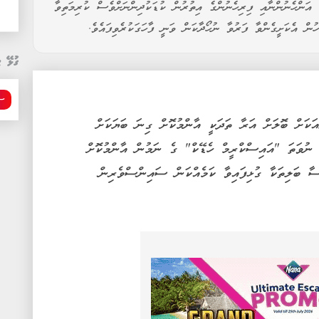
 އަންހެނުންނާއި ފިރިހެނުންގެ އިތުރުން ކުޑަކުދިންނަށްވެސް ކުރިމަތިވާ
ގުޅޭ ޓ
ސި
އަކަށް ބޮލަށް އަރާ ތަދަކީ އާންމުކޮށް ގިނަ ބަޔަކަށް
 ނުވަތަ "އައިސްކްރީމް ހެޑޭކް" ގެ ނަމުން އާންމުކޮށް
ސާ ބަލިތަކާ ގުޅިފައިވާ ކަމެއްކަން ސައިންސްވެރިން