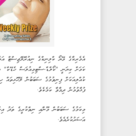
އެމެރިކާގެ މޭޔޯ ކްލިނިކްގެ ނިއުރޮލޮޖިސްޓް އަ
ކަމަށް ކިޔަނީ "ކޯލްޑް-ސްޓިމިއުލަސް ހެޑޭކް" އ
ކުއްލިއަކަށް ފިނިވުމުގެ ސަބަބުން ލޭހޮޅިތައް ހިމ
ފުޅާވުމުން ދިމާވާ ކަމެކެވެ.
މިކަމުގެ ސަބަބުން މޫނާއި ނިތްކުރީގެ ތަދު އިހ
އަސަރުކުރެއެވެ.