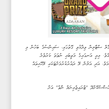
މާލް ސްޓާލިން ވިދާޅުވި ގޮތުގައި، ސައިންސުގެ ބަހުން މި
ެވެ. މިއީ އަނގައިގެ މަތީބައި ނުވަތަ ކަރުތެރެ
ަވެ، އަދި އަލުން ލޭ ދައުރުކުރުމަށްޓަކައި ލޭހޮޅިތައް
ުސާސްކޮށްދޭ "ޓްރައިޖެމިނަލް ނާވް" އަށް