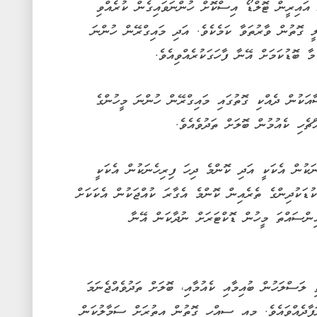
އައިރީން ޓޮލްޑޯ އިސްކޮށް ހުންނަވައިގެން ކުރެއްވި
ީ ގޮތުން ވާރުތަވާ ކަމެކެވެ. އަދި މައިގްރޭން ހުންނަ
 ބޮޑުކަމަށް އޭނާ ފާހަގަކުރެއްވިއެވެ.
ި ދިރާސާއަކުން ދެއްކި ގޮތުގައި މައިގްރޭން ހުންނަ މީހުންގެ
ަކުން އެކަކީ އަދި ކޮންމެ ދިހަ ފިރިހެނަކުން އެކަކީ
ުޑަކުދިންގެ ތެރެއިން ކޮންމެ އެގާރަ ކުއްޖަކުން އެކަކަށް
ްސަލަ ދިމާވާއިރު، މީގެ ތެރެއިން 50 އިންސައްތަ މީހުން ޑޮކްޓަރަށް ނުދާކަން އޭނާ
 ލަސްލަހުން ބުއިމާއި ކެއުމާއި، ބޮލަށް ތަދުވެއްޖެނަމަ
ަފާދެއްވައެވެ. މިއީ ސިއްހީ ގޮތުން އިތުރަށް ސަމާލުކަން