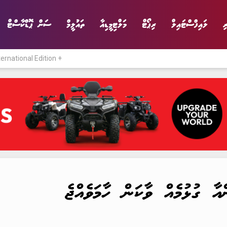
ި
ލައިފްސްޓައިލް
ރިޕޯޓް
މަލްޓިމީޑިއާ
ތައުލީމް
ސަން ޕޮޑްކާސްޓް
ternational Edition +
ނިޔެ
ވާހަކަ
ވިޔަފާރި
ލައިފްސްޓައިލް
ާ ގުޅުމެއް ވާކަން ހާމަވެއްޖެ