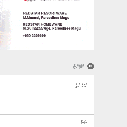
comment
ކޮމެންޓް