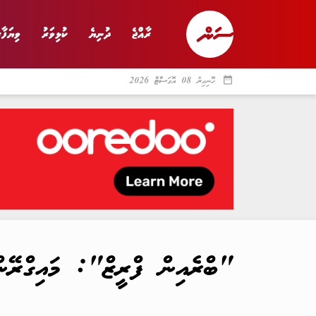
ރާއްޖެ
ދުނިޔެ
ކުޅިވަރު
ވިޔަފާރ
date_range
ހޮނިހިރު 08 އޮގަސްޓް 2026
ރާއްޖެ
ރިޕޯޓް
ދު
"ބްރެއިން ފްރީޒް": މައިގްރޭންއ