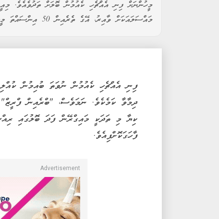
މީހުންނަށް ފިނި އެއްޗެހި ކެއުމުން ބޮލަށް ތަދުވެއެވެ. މިއީ
މައްސަލައަކަށް ވާއިރު، އޭގެ ތެރެއިން 50 އިންސައްތަ މީހުން އެކަށީގެންވާ ފަރުވާ ނުހޯދާކަން ވަނީ ފާހަގަކުރެވިފައެވެ.
ފިނި އެއްޗެހި ކެއުމުން ނުވަތަ ބުއިމުން ކުއްލި
ދިމާވާ ކަމެކެވެ. ނަމަވެސް، "ބްރެއިން ފްރީޒް"
ކިޔާ މި ތަދަކީ މައިގްރޭން ފަދަ ބޮލުގައި ރިއް
ފާހަގަކޮށްފިއެވެ.