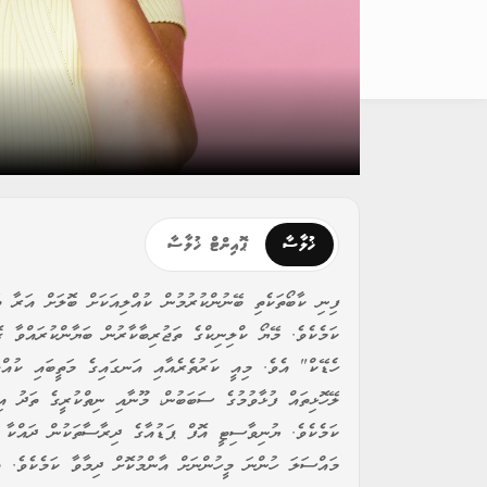
ޚުލާސާ
ޕޮއިންޓް ޚުލާސާ
ފިނި ކާބޯތަކެތި ބޭނުންކުރުމުން ކުއްލިއަކަށް ބޮލަށް އަރާ 
ކަމެކެވެ. މޭޔޯ ކްލިނިކްގެ ތަޖުރިބާކާރުން ބަޔާންކުރައްވާ
ހެޑޭކް" އެވެ. މިއީ ކަރުތެރެއާއި އަނގައިގެ މަތީބައި ކުއްލި
ލޭހޮޅިތައް ފުޅާވުމުގެ ސަބަބުން، މޫނާއި ނިތްކުރީގެ ތަދު އ
ކަމެކެވެ. ޔުނިވާސިޓީ އޮފް ޕަޑުއާގެ ދިރާސާތަކުން ދައްކާ ގ