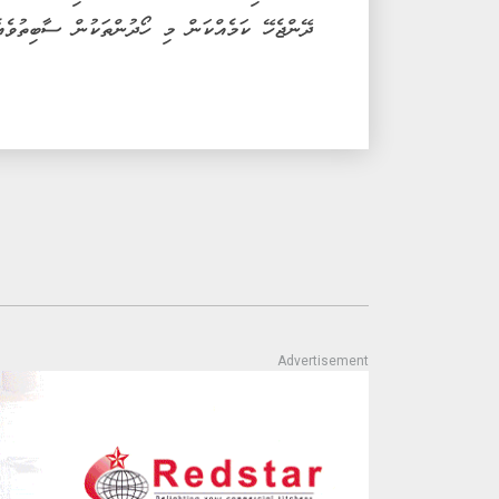
ދޭންޖެހޭ ކަމެއްކަން މި ހޯދުންތަކުން ސާބިތުވެއެ