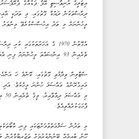
އިޓަލީގެ ޔުނިވާސިޓީ އޮފް ޕަޑުއާގެ ޕްރޮފެސަރު 
ދިރާސާތަކުން ދައްކާ ގޮތުގައި، މި ތަދަކީ އާއިލ
މީހުންނަށް މި ތަދު އިހުސާސްކުރެވޭ މިންވަރު މާ
އެގޮތުން 1970 ގެ އަހަރުތަކުގައި ކުރ
ތެރެއިން 93 އިންސައްތަ މީހުންނަށް ފިނި އެއްޗެހި ކެއުމުން ބޮލަށް ތަދުވެއެވެ.
ސްޓާލިން ވިދާޅުވި ގޮތުގައި، ކޮންމެ ހަ އަންހެނ
މައިގްރޭންގެ މައްސަލަ ހުންނަ މީހެކެވެ. އަދި ކ
މި މައ
ފާހަގަކުރެއްވިއެވެ.
މި ތަދުން ސަލާމަތްވުމަށްޓަކައި ފިނި ކާބޯތަކެތި
ހޫނު ބުއިމެއް ބޭނުންކުރުމަށް ތަޖުރިބާކާރުން ލ