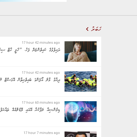
ޚަބަރު
17 hour 42 minutes ago
ދަރިފުޅުގެ ކައިވެންޏަށް ފަހު، "ހެޕީ ހާޓް ސިނ
17 hour 42 minutes ago
ދިރާގު މާލެ އޯޕަންގަ ބައިވެރިވާން އޮގަސްޓް 9ގެ ނިޔަލަށް
17 hour 60 minutes ago
ޑިމެންޝިއާ ލަފާކުރާ އޭއައި މޮޑެލްއެއް ތައާރަފުކ
17 hour 7 minutes ago