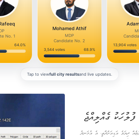
 Rafeeq
Adam
Mohamed Athif
DP
M
MDP
te No. 1
Candida
Candidate No. 2
64.0%
13,904
votes
3,544
votes
68.9%
Tap to view
full city results
and live updates.
ފުލުހަކު ގެއްލިއްޖެ
ެއް ދިޔަވެ އަޑިއަށްދާތީ، އެ އުޅަނދު