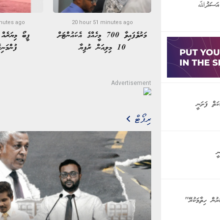
ް އަސަދުﷲ
nutes ago
20 hour 51 minutes ago
މަރުވެފައިވާ 700 މީހެއްގެ އެކައުންޓަށް
ފީބޯ މިޔަރެއް
10 މިލިއަން ރުފިޔާ
ފުންމަނި
ަތް ފަށަނީ
ރިޕޯޓް
ީ
ރުން ހިތާމަކުރޭ"