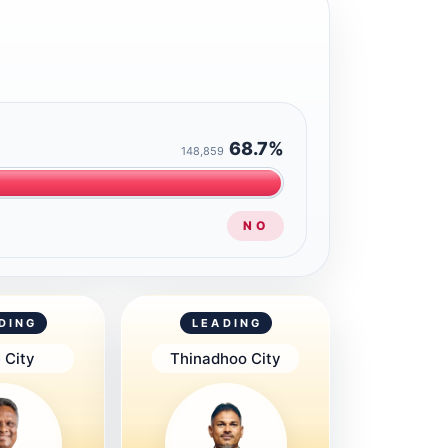
68.7%
148,859
NO
DING
LEADING
 City
Thinadhoo City