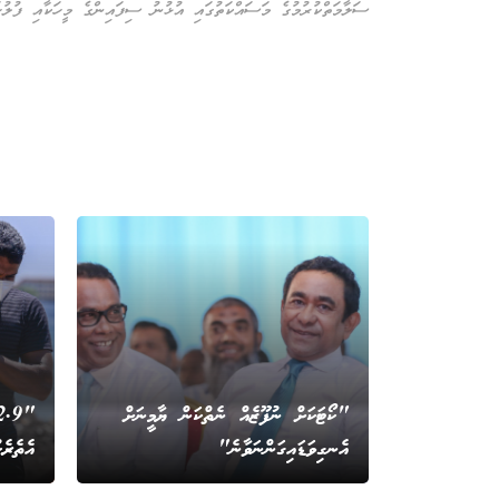
ސަލާމަތްކުރުމުގެ މަސައްކަތުގައި އުޅުނު ސިފައިންގެ މީހަކާއި ފުލުހަ
"ކޯޓަކަށް ނުފޫޒެއް ނެތްކަން ޔާމީނަށް
އެނގިވަޑައިގަންނަވާނެ"
އެތެރެ