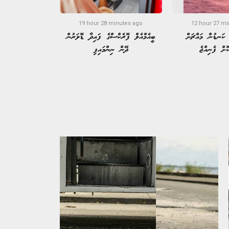
19 hour 28 minutes ago
12 hour 27 mi
 ކަނޑުން މައްޗަށް
ބީއެމްއެލް ފޮރެކްސްގެ ފައިދާ ޑޮލަރުން
ކޮށް ފެނިއްޖެ
ދޭން ނިންމައިފި