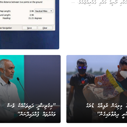
ކާއި ދޯނީގެ ކައްޕި ގެއްލިއްޖެއެވެ. ...
"2.9 މިލިއަން ރުފިޔާގެ ޑުރަގު
"އިގުތިޞާދީ ދަތިތަކާއެކު ވެސް
ކުރީ ދިރުވާލައިގެން"
ވައުދުތައް ފުއްދައިދޭނަން"