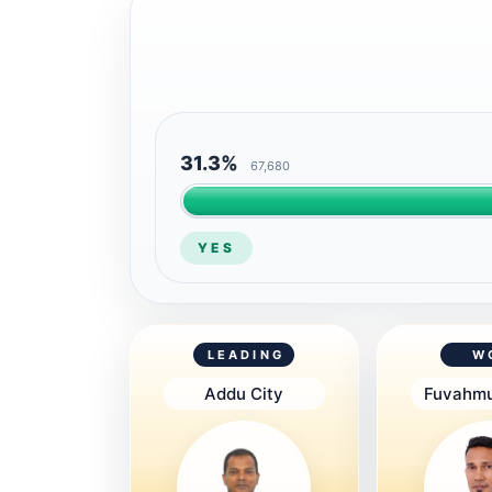
31.3%
67,680
YES
LEADING
W
Addu City
Fuvahmu