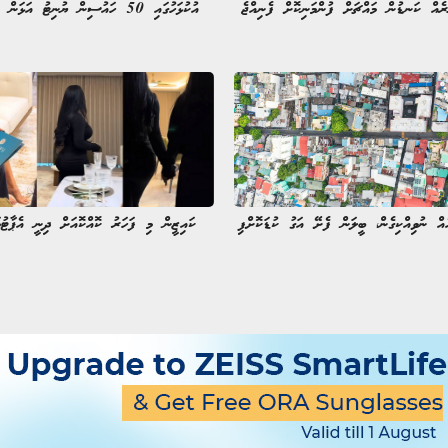
ރެއް ކަނޑުން މައްޗަށް ފުންމަނިކޮށް ފެނިއްޖެ
އުކުޅަހުގައި 50 ހައުސިން ޔުނިޓު އަޅަން ފަށައިފި
ެއް ނުވިއްކިގެން، ބީލަން ފެށޭ އަގު ކުޑަކޮށްފި
ކައިޒީން މި ފަހަރު ކޮއްކޮއަށް ދިނީ އެޕާޓުމަ