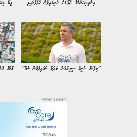
އިންޖިނިއަރުންގެ އެވޯޑަށް ކުރިމަތިލާން ހުޅުވާލައިފި
ފީބޯ މިޔަ
"މިފްކޯގެ ކުރީގެ ސީއީއޯއަށް ބަދަލު ނަގައިދެވެން ނެތް"
މާލޭގެ ގެއ