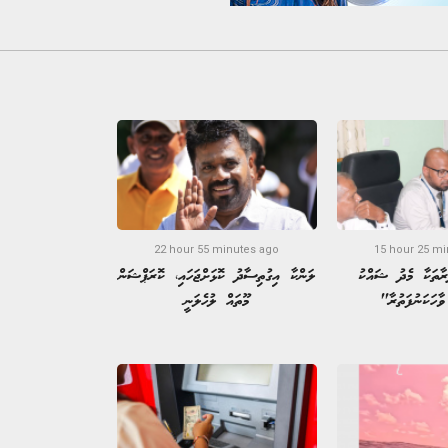
22 hour 55 minutes ago
15 hour 25 mi
ރާތަކާ މެދު ޝައްކު
ލަންކާ އިގުތިސާދު ކޮޅަށްޖަހައި، ކޮރަޕްޝަން
ވާހަކަނުފަތުރާ"
މޫތައް ލުހެލަނީ