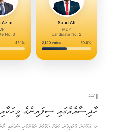
 Azim
Saud Ali
DP
MDP
te No. 3
Candidate No. 2
45.1%
2,140
votes
50.6%
ޚަބަރު
ހާދިސާއެއްގައި ސިފައިންގެ މީހަކާއި 
ލ. އަތޮޅުން ފުރައިގެން ހުވަދު އަތޮޅަށް ދަތުރުކުރި ސަޕްލައި ދޯންޏ