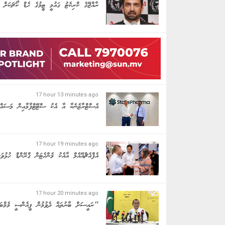
ރާއްޖޭގެ ކްރިކެޓު ގައުމީ ޓީމުގެ ހެޑް ކޯޗަކަށ
17 hour 13 minutes ago
އެސްޓްރާޒެނެކާ އާ އެކު ސްޓޭޓްފާމާއިން މަސައްކ
17 hour 19 minutes ago
އެފްއެޗްއޭއެމް އާއެކު މެންހެޓަން ގްރޭންޑް ހުޅުވަނ
17 hour 20 minutes ago
"ރައީސަށް ބާރުތައް ދެވުމުން ޕީއެންސީ މެމްބަ