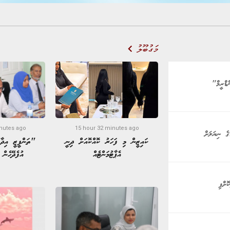
މަގުބޫލު
ްޑްރީމް"
nutes ago
15 hour 32 minutes ago
ކައިޒީން މި ފަހަރު ކޮއްކޮއަށް ދިނީ
"ތަންފީޒީ އިދާ
އެޕާޓުމަންޓެއް
އުފެދޭހެން 
ޮށްފި