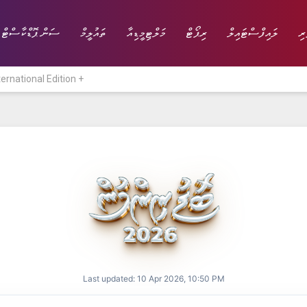
ރި
ލައިފްސްޓައިލް
ރިޕޯޓް
މަލްޓިމީޑިއާ
ތައުލީމް
ސަން ޕޮޑްކާސްޓް
ternational Edition +
ނިޔެ
ވާހަކަ
ވިޔަފާރި
ލައިފްސްޓައިލް
Last updated: 10 Apr 2026, 10:50 PM