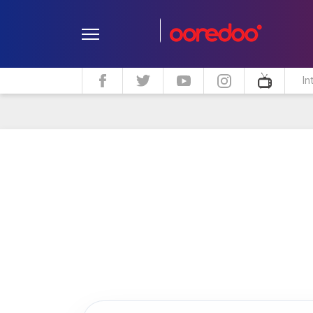
In
ދީން
ކޮލަމް
މަލްޓިމީޑިއާ