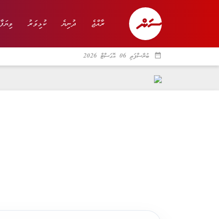
ރާއްޖެ
ދުނިޔެ
ކުޅިވަރު
ވިޔަފާ
date_range
ބުރާސްފަތި 06 އޮގަސްޓް 2026
ރާއްޖެ
ރިޕޯޓް
ދު