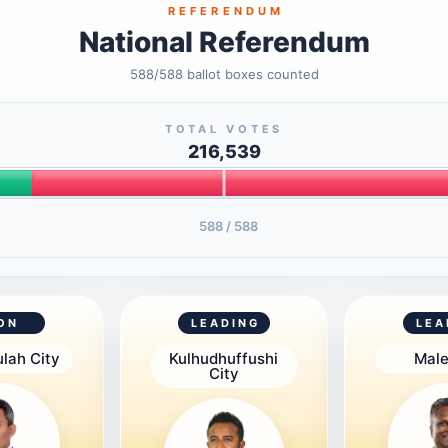
REFERENDUM
National Referendum
588
/588 ballot boxes counted
TOTAL VOTES
216,539
588
/ 588
ON
LEADING
LEA
lah City
Kulhudhuffushi
Male
City