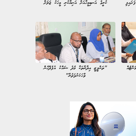
ކުރީގެ އަނބިމީހާއަށް އަނިޔާކުރި މީހަކު ޖަލަށް
ންޓެއް
"ތަންފީޒީ އިދާރާތަކާ މެދު ޝައްކު އުފެދޭހެން
ވާހަކަނުފަތުރާ"